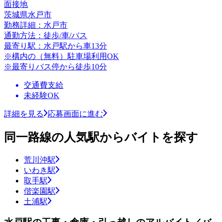
面接地
茨城県水戸市
勤務詳細：水戸市
通勤方法：徒歩/車/バス
最寄り駅：水戸駅から車13分
※構内の（無料）駐車場利用OK
※最寄りバス停から徒歩10分
交通費支給
未経験OK
詳細を見る
応募画面に進む
同一路線の人気駅からバイトを探す
荒川沖駅
いわき駅
取手駅
偕楽園駅
土浦駅