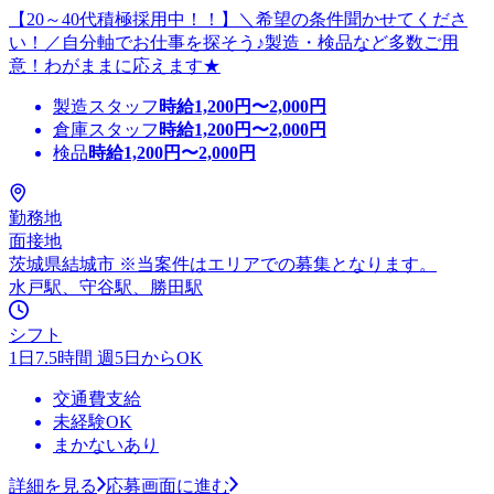
【20～40代積極採用中！！】＼希望の条件聞かせてくださ
い！／自分軸でお仕事を探そう♪製造・検品など多数ご用
意！わがままに応えます★
製造スタッフ
時給
1,200
円〜
2,000
円
倉庫スタッフ
時給
1,200
円〜
2,000
円
検品
時給
1,200
円〜
2,000
円
勤務地
面接地
茨城県結城市 ※当案件はエリアでの募集となります。
水戸駅、守谷駅、勝田駅
シフト
1日7.5時間 週5日からOK
交通費支給
未経験OK
まかないあり
詳細を見る
応募画面に進む