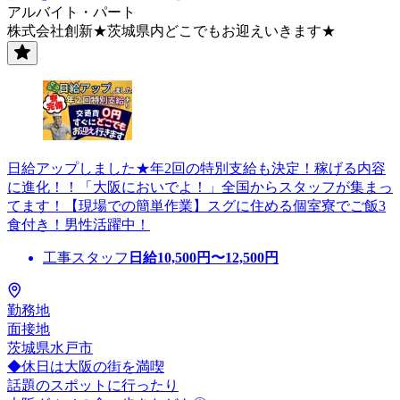
アルバイト・パート
株式会社創新★茨城県内どこでもお迎えいきます★
日給アップしました★年2回の特別支給も決定！稼げる内容
に進化！！「大阪においでよ！」全国からスタッフが集まっ
てます！【現場での簡単作業】スグに住める個室寮でご飯3
食付き！男性活躍中！
工事スタッフ
日給
10,500
円〜
12,500
円
勤務地
面接地
茨城県水戸市
◆休日は大阪の街を満喫
話題のスポットに行ったり