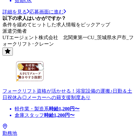
短期OK
詳細を見る
応募画面に進む
以下の求人はいかがですか？
条件を緩めてヒットした求人情報をピックアップ
派遣労働者
UTエージェント株式会社 北関東第一CU_茨城県水戸市_フ
ォークリフト･クレーン
フォークリフト資格が活かせる！浴室設備の運搬♪日勤＆土
日祝休み◎メーカーへの籍支援制度あり
軽作業・製造系
時給
1,200
円〜
倉庫スタッフ
時給
1,200
円〜
勤務地