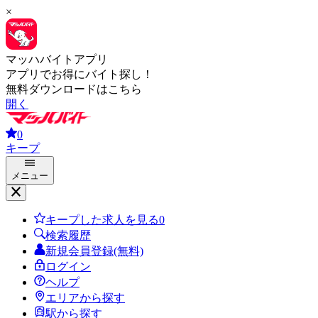
×
マッハバイトアプリ
アプリでお得にバイト探し！
無料ダウンロードはこちら
開く
0
キープ
メニュー
キープした求人を見る
0
検索履歴
新規会員登録(無料)
ログイン
ヘルプ
エリアから探す
駅から探す