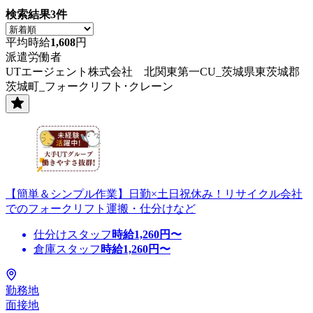
検索結果
3
件
平均時給
1,608
円
派遣労働者
UTエージェント株式会社 北関東第一CU_茨城県東茨城郡
茨城町_フォークリフト･クレーン
【簡単＆シンプル作業】日勤×土日祝休み！リサイクル会社
でのフォークリフト運搬・仕分けなど
仕分けスタッフ
時給
1,260
円〜
倉庫スタッフ
時給
1,260
円〜
勤務地
面接地