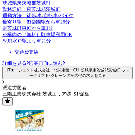
茨城県東茨城郡茨城町
勤務詳細：東茨城郡茨城町
通勤方法：徒歩/車/自転車/バイク
最寄り駅：偕楽園駅から車26分
※茨城町東ICから車3分
※構内の（無料）駐車場利用OK
※JR水戸駅より車21分
交通費支給
詳細を見る
応募画面に進む
UTエージェント株式会社 北関東第一CU_茨城県東茨城郡茨城町_フォ
ークリフト･クレーンのその他の求人を見る
派遣労働者
三陽工業株式会社 茨城エリア③_S1/派栃