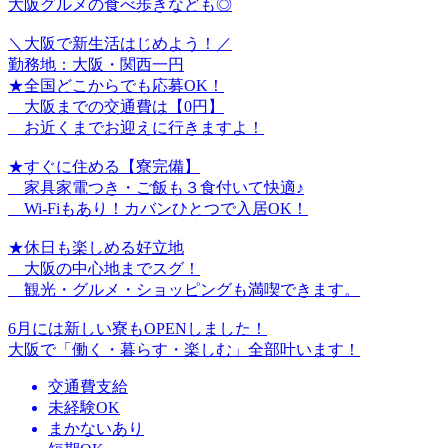
大阪グルメの食べ歩きなども◎
＼大阪で新生活はじめよう！／
勤務地：大阪・関西一円
★全国どこからでも応募OK！
大阪までの交通費は【0円】
お近くまでお迎えに行きますよ！
★すぐに住める【寮完備】
家具家電つき・ご飯も３食付いて快適♪
Wi-Fiもあり！カバンひとつで入居OK！
★休日も楽しめる好立地
大阪の中心地までスグ！
観光・グルメ・ショッピングも満喫できます。
6月には新しい寮もOPENしました！
大阪で「働く・暮らす・楽しむ」全部叶います！
交通費支給
未経験OK
まかないあり