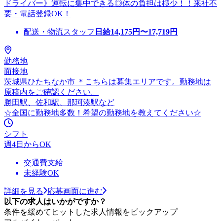
ドライバー》運転に集中できる◎体の負担は極少！！来社不
要・電話登録OK！
配送・物流スタッフ
日給
14,175
円〜
17,719
円
勤務地
面接地
茨城県ひたちなか市 ＊こちらは募集エリアです。勤務地は
原稿内をご確認ください。
勝田駅、佐和駅、那珂湊駅など
☆全国に勤務地多数！希望の勤務地を教えてください☆
シフト
週4日からOK
交通費支給
未経験OK
詳細を見る
応募画面に進む
以下の求人はいかがですか？
条件を緩めてヒットした求人情報をピックアップ