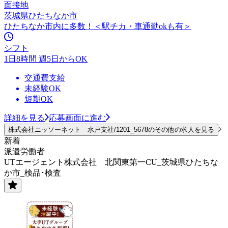
面接地
茨城県ひたちなか市
ひたちなか市内に多数！＜駅チカ・車通勤okも有＞
シフト
1日8時間 週5日からOK
交通費支給
未経験OK
短期OK
詳細を見る
応募画面に進む
株式会社ニッソーネット 水戸支社/1201_5678のその他の求人を見る
新着
派遣労働者
UTエージェント株式会社 北関東第一CU_茨城県ひたちな
か市_検品･検査