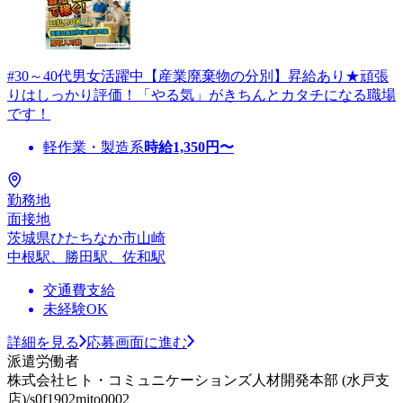
#30～40代男女活躍中【産業廃棄物の分別】昇給あり★頑張
りはしっかり評価！「やる気」がきちんとカタチになる職場
です！
軽作業・製造系
時給
1,350
円〜
勤務地
面接地
茨城県ひたちなか市山崎
中根駅、勝田駅、佐和駅
交通費支給
未経験OK
詳細を見る
応募画面に進む
派遣労働者
株式会社ヒト・コミュニケーションズ人材開発本部 (水戸支
店)/s0f1902mito0002