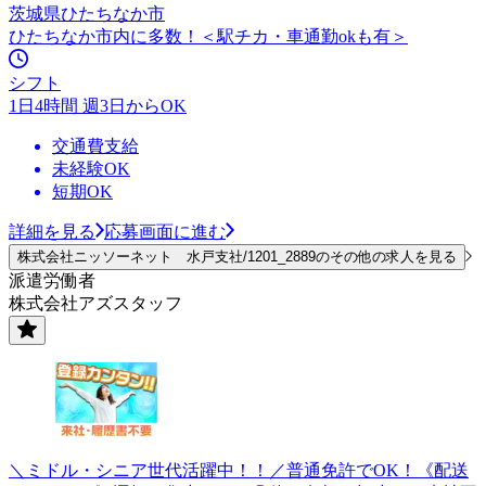
茨城県ひたちなか市
ひたちなか市内に多数！＜駅チカ・車通勤okも有＞
シフト
1日4時間 週3日からOK
交通費支給
未経験OK
短期OK
詳細を見る
応募画面に進む
株式会社ニッソーネット 水戸支社/1201_2889のその他の求人を見る
派遣労働者
株式会社アズスタッフ
＼ミドル・シニア世代活躍中！！／普通免許でOK！《配送