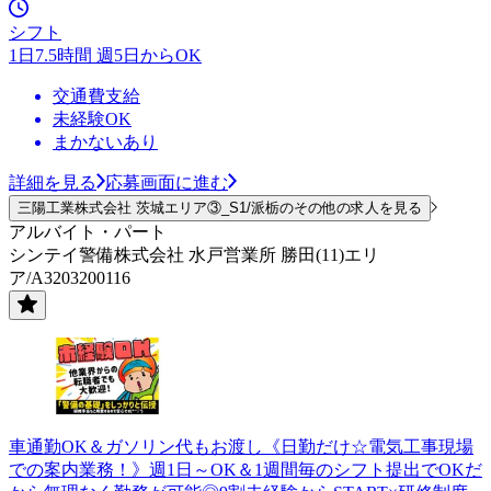
シフト
1日7.5時間 週5日からOK
交通費支給
未経験OK
まかないあり
詳細を見る
応募画面に進む
三陽工業株式会社 茨城エリア③_S1/派栃のその他の求人を見る
アルバイト・パート
シンテイ警備株式会社 水戸営業所 勝田(11)エリ
ア/A3203200116
車通勤OK＆ガソリン代もお渡し《日勤だけ☆電気工事現場
での案内業務！》週1日～OK＆1週間毎のシフト提出でOKだ