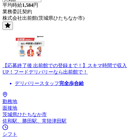
平均時給
1,584
円
業務委託契約
株式会社出前館(茨城県ひたちなか市)
【応募終了後 出前館での登録まで！】スキマ時間で収入
UP！フードデリバリーなら出前館で！
デリバリースタッフ
完全歩合給
勤務地
面接地
茨城県ひたちなか市
佐和駅、勝田駅、常陸津田駅
シフト