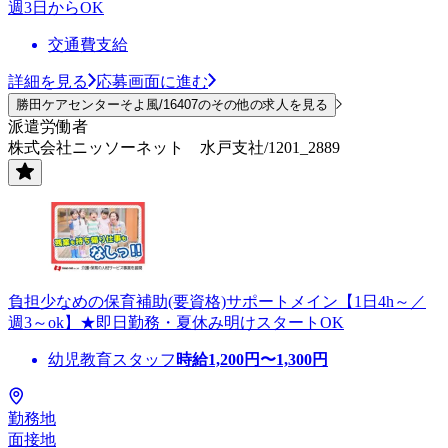
週3日からOK
交通費支給
詳細を見る
応募画面に進む
勝田ケアセンターそよ風/16407のその他の求人を見る
派遣労働者
株式会社ニッソーネット 水戸支社/1201_2889
負担少なめの保育補助(要資格)サポートメイン【1日4h～／
週3～ok】★即日勤務・夏休み明けスタートOK
幼児教育スタッフ
時給
1,200
円〜
1,300
円
勤務地
面接地