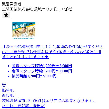
派遣労働者
三陽工業株式会社 茨城エリア③_S1/派栃
【20～40代積極採用中！！】＼希望の条件聞かせてくださ
い！／自分軸でお仕事を探そう♪製造・検品など多数ご用
意！わがままに応えます★
製造スタッフ
時給
1,200
円〜
2,000
円
倉庫スタッフ
時給
1,200
円〜
2,000
円
検品
時給
1,200
円〜
2,000
円
勤務地
面接地
茨城県結城市 ※当案件はエリアでの募集となります。
水戸駅、守谷駅、勝田駅