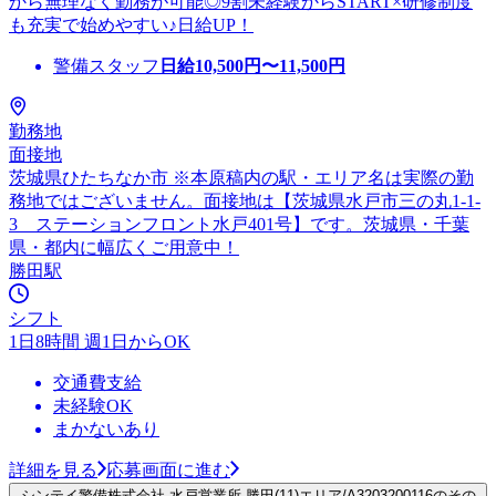
から無理なく勤務が可能◎9割未経験からSTART×研修制度
も充実で始めやすい♪日給UP！
警備スタッフ
日給
10,500
円〜
11,500
円
勤務地
面接地
茨城県ひたちなか市 ※本原稿内の駅・エリア名は実際の勤
務地ではございません。面接地は【茨城県水戸市三の丸1-1-
3 ステーションフロント水戸401号】です。茨城県・千葉
県・都内に幅広くご用意中！
勝田駅
シフト
1日8時間 週1日からOK
交通費支給
未経験OK
まかないあり
詳細を見る
応募画面に進む
シンテイ警備株式会社 水戸営業所 勝田(11)エリア/A3203200116のその