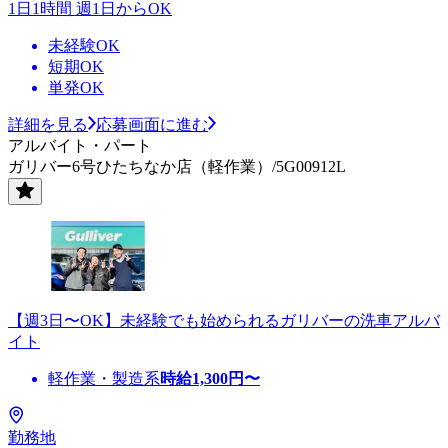
1日1時間 週1日からOK
未経験OK
短期OK
単発OK
詳細を見る
応募画面に進む
アルバイト・パート
ガリバー6号ひたちなか店（軽作業）/5G00912L
【週3日〜OK】未経験でも始められるガリバーの洗車アルバ
イト
軽作業・製造系
時給
1,300
円〜
勤務地