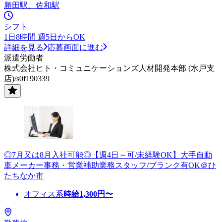
勝田駅、佐和駅
シフト
1日8時間 週5日からOK
詳細を見る
応募画面に進む
派遣労働者
株式会社ヒト・コミュニケーションズ人材開発本部 (水戸支
店)/s0f190339
◎7月又は8月入社可能◎【週4日～可/未経験OK】大手自動
車メーカー事務・営業補助業務スタッフ/ブランク有OK＠ひ
たちなか市
オフィス系
時給
1,300
円〜