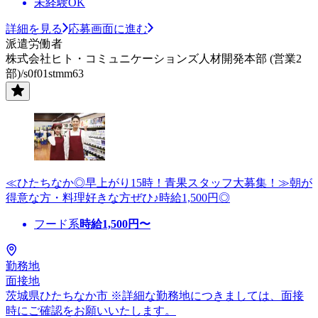
未経験OK
詳細を見る
応募画面に進む
派遣労働者
株式会社ヒト・コミュニケーションズ人材開発本部 (営業2
部)/s0f01stmm63
≪ひたちなか◎早上がり15時！青果スタッフ大募集！≫朝が
得意な方・料理好きな方ぜひ♪時給1,500円◎
フード系
時給
1,500
円〜
勤務地
面接地
茨城県ひたちなか市 ※詳細な勤務地につきましては、面接
時にご確認をお願いいたします。