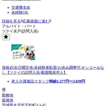
交通費支給
未経験OK
詳細を見る
応募画面に進む
アルバイト・パート
ツクイ水戸(訪問入浴)
資格必須/日曜定休/未経験者歓迎/お休み調整可/オンコールな
し【ツクイの訪問入浴/看護職員求人】
老人介護施設スタッフ
時給
1,277
円〜
2,039
円
勤務地
面接地
茨城県水戸市五軒町3-3-45