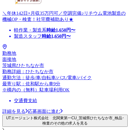
＼年休142日×月収35万円可／空調完備♪リチウム電池製造の
機械OP・検査！社宅費補助あり★
軽作業・製造系
時給
1,650
円〜
製造スタッフ
時給
1,650
円〜
勤務地
面接地
茨城県ひたちなか市
勤務詳細：ひたちなか市
通勤方法：徒歩/車/自転車/バス/電車/バイク
最寄り駅：佐和駅から車9分
※構内の（無料）駐車場利用OK
交通費支給
詳細を見る
応募画面に進む
UTエージェント株式会社 北関東第一CU_茨城県ひたちなか市_検品･
検査のその他の求人を見る