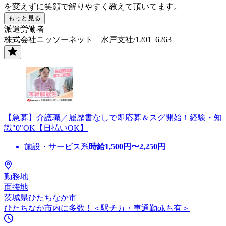
を変えずに笑顔で解りやすく教えて頂いてます。
もっと見る
派遣労働者
株式会社ニッソーネット 水戸支社/1201_6263
【急募】介護職／履歴書なしで即応募＆スグ開始！経験・知
識"0"OK【日払いOK】
施設・サービス系
時給
1,500
円〜
2,250
円
勤務地
面接地
茨城県ひたちなか市
ひたちなか市内に多数！＜駅チカ・車通勤okも有＞