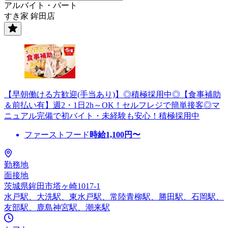
アルバイト・パート
すき家 鉾田店
【早朝働ける方歓迎(手当あり)】◎積極採用中◎【食事補助
＆前払い有】週2・1日2h～OK！セルフレジで簡単接客◎マ
ニュアル完備で初バイト・未経験も安心！積極採用中
ファーストフード
時給
1,100
円〜
勤務地
面接地
茨城県鉾田市塔ヶ崎1017-1
水戸駅、大洗駅、東水戸駅、常陸青柳駅、勝田駅、石岡駅、
友部駅、鹿島神宮駅、潮来駅