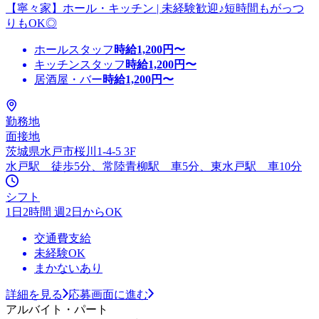
【寧々家】ホール・キッチン | 未経験歓迎♪短時間もがっつ
りもOK◎
ホールスタッフ
時給
1,200
円〜
キッチンスタッフ
時給
1,200
円〜
居酒屋・バー
時給
1,200
円〜
勤務地
面接地
茨城県水戸市桜川1-4-5 3F
水戸駅 徒歩5分、常陸青柳駅 車5分、東水戸駅 車10分
シフト
1日2時間 週2日からOK
交通費支給
未経験OK
まかないあり
詳細を見る
応募画面に進む
アルバイト・パート