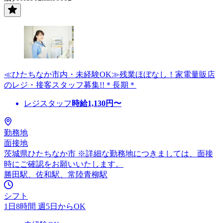
≪ひたちなか市内・未経験OK≫残業ほぼなし！家電量販店
のレジ・接客スタッフ募集!!＊長期＊
レジスタッフ
時給
1,130
円〜
勤務地
面接地
茨城県ひたちなか市 ※詳細な勤務地につきましては、面接
時にご確認をお願いいたします。
勝田駅、佐和駅、常陸青柳駅
シフト
1日8時間 週5日からOK