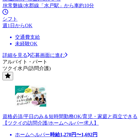
JR常磐線/水郡線「水戸駅」から車約10分
シフト
週1日からOK
交通費支給
未経験OK
詳細を見る
応募画面に進む
アルバイト・パート
ツクイ水戸(訪問介護)
資格必須/平日のみ＆短時間勤務OK/育児・家庭と両立できる
【ツクイの訪問介護/ホームヘルパー求人】
ホームヘルパー
時給
1,270
円〜
1,692
円