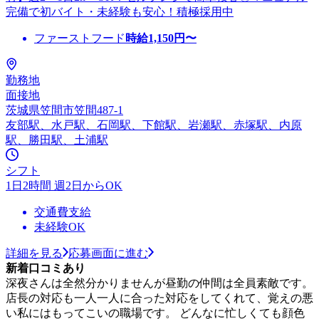
完備で初バイト・未経験も安心！積極採用中
ファーストフード
時給
1,150
円〜
勤務地
面接地
茨城県笠間市笠間487-1
友部駅、水戸駅、石岡駅、下館駅、岩瀬駅、赤塚駅、内原
駅、勝田駅、土浦駅
シフト
1日2時間 週2日からOK
交通費支給
未経験OK
詳細を見る
応募画面に進む
新着口コミあり
深夜さんは全然分かりませんが昼勤の仲間は全員素敵です。
店長の対応も一人一人に合った対応をしてくれて、覚えの悪
い私にはもってこいの職場です。 どんなに忙しくても顔色