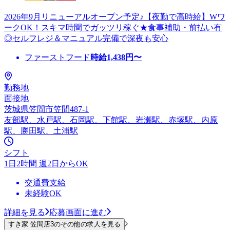
2026年9月リニューアルオープン予定♪【夜勤で高時給】Wワ
ークOK！スキマ時間でガッツリ稼ぐ★食事補助・前払い有
◎セルフレジ＆マニュアル完備で深夜も安心
ファーストフード
時給
1,438
円〜
勤務地
面接地
茨城県笠間市笠間487-1
友部駅、水戸駅、石岡駅、下館駅、岩瀬駅、赤塚駅、内原
駅、勝田駅、土浦駅
シフト
1日2時間 週2日からOK
交通費支給
未経験OK
詳細を見る
応募画面に進む
すき家 笠間店3のその他の求人を見る