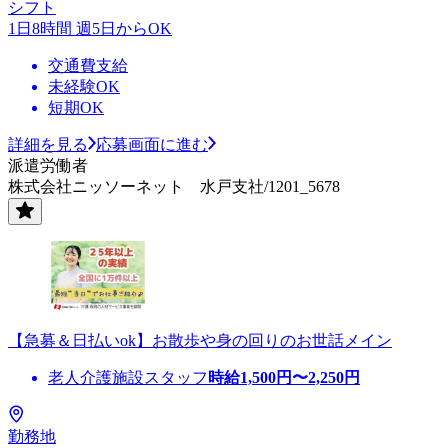
シフト
1日8時間 週5日からOK
交通費支給
未経験OK
短期OK
詳細を見る
応募画面に進む
派遣労働者
株式会社ニッソーネット 水戸支社/1201_5678
【急募＆日払いok】お散歩や身の回りのお世話メイン
老人介護施設スタッフ
時給
1,500
円〜
2,250
円
勤務地