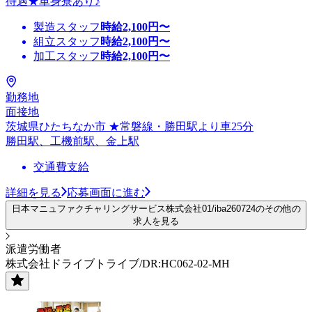
待遇★単身寮あり♪
製造スタッフ
時給
2,100
円〜
組立スタッフ
時給
2,100
円〜
加工スタッフ
時給
2,100
円〜
勤務地
面接地
茨城県ひたちなか市 ★常磐線・勝田駅より車25分
勝田駅、工機前駅、金上駅
交通費支給
詳細を見る
応募画面に進む
日本マニュファクチャリングサービス株式会社01/iba260724のその他の
求人を見る
派遣労働者
株式会社ドライブトライブ/DR:HC062-02-MH