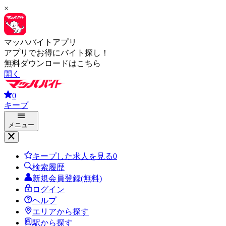
×
マッハバイトアプリ
アプリでお得にバイト探し！
無料ダウンロードはこちら
開く
0
キープ
メニュー
キープした求人を見る
0
検索履歴
新規会員登録(無料)
ログイン
ヘルプ
エリアから探す
駅から探す