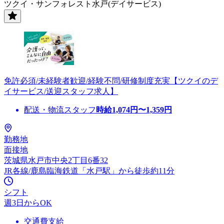
ツクイ・サンフォレスト水戸(デイサービス)
免許必須/未経験者歓迎/経験不問/研修制度充実【ツクイのデ
イサービス/送迎スタッフ求人】
配送・物流スタッフ
時給
1,074
円〜
1,359
円
勤務地
面接地
茨城県水戸市中央2丁目6番32
JR各線/鹿島臨海鉄道「水戸駅」から徒歩約11分
シフト
週3日からOK
交通費支給