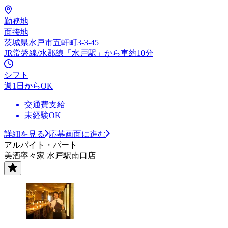
勤務地
面接地
茨城県水戸市五軒町3-3-45
JR常磐線/水郡線「水戸駅」から車約10分
シフト
週1日からOK
交通費支給
未経験OK
詳細を見る
応募画面に進む
アルバイト・パート
美酒寧々家 水戸駅南口店