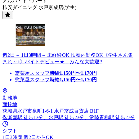
アルバイト・パート
柿安ダイニング 水戸京成店(学生)
週2日～ 1日3時間～ 未経験OK 扶養内勤務OK《学生さん集
まれ～♪》バイトデビュー★…みんな大歓迎!!
惣菜屋スタッフ
時給
1,150
円〜
1,170
円
惣菜屋スタッフ
時給
1,150
円〜
1,170
円
勤務地
面接地
茨城県水戸市泉町1-6-1 水戸京成百貨店 B1F
偕楽園駅 徒歩13分、水戸駅 徒歩23分、常陸青柳駅 徒歩27分
シフト
1日3時間 週2日からOK