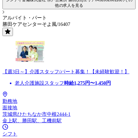
他の求人を見る
アルバイト・パート
勝田ケアセンターそよ風/16407
【週3日～】介護スタッフ/パート募集！【未経験歓迎！】
老人介護施設スタッフ
時給
1,275
円〜
1,450
円
勤務地
面接地
茨城県ひたちなか市中根2444-1
金上駅、勝田駅、工機前駅
シフト