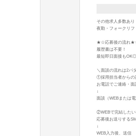
その他求人多数あり
夜勤・フォークリフ
★☆応募後の流れ★
履歴書は不要！
最短即日面接もOK
＼面談の流れは2パ
①採用担当者からの
お電話でご連絡・面
↓
面談（WEBまたは
②WEBで完結したい
応募後お送りするS
↓
WEB入力後、送信