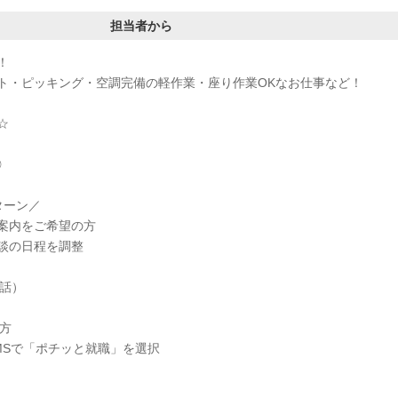
担当者から
！
ト・ピッキング・空調完備の軽作業・座り作業OKなお仕事など！
☆
◎
ターン／
案内をご希望の方
談の日程を調整
電話）
方
MSで「ポチッと就職」を選択