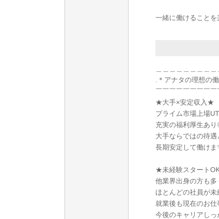
一緒に働けることを
＿＿＿＿＿＿＿＿＿
.＊アナタの理想の
￣￣￣￣￣￣￣￣￣
★大手×安定収入★
プライム市場上場U
充実の福利厚生あり
大手ならではの待遇
長期安定して働けま
★未経験スタートO
他業界出身の方も多
ほとんどの社員が未
就業後も現在のお仕
今後のキャリアしっ