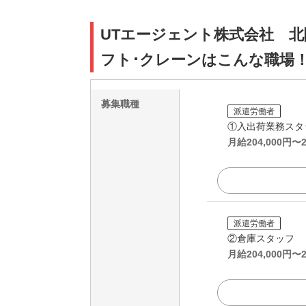
UTエージェント株式会社 北
フト･クレーンはこんな職場
募集職種
派遣労働者
①入出荷業務スタ
月給
204,000
円〜
派遣労働者
②倉庫スタッフ
月給
204,000
円〜