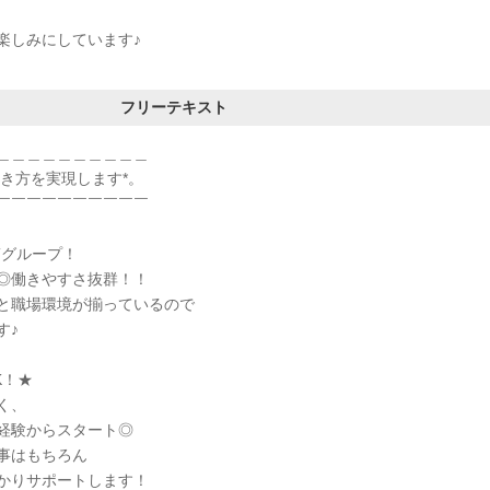
楽しみにしています♪
フリーテキスト
＿＿＿＿＿＿＿＿＿＿
働き方を実現します*。
￣￣￣￣￣￣￣￣￣￣
Tグループ！
◎働きやすさ抜群！！
と職場環境が揃っているので
す♪
K！★
く、
経験からスタート◎
事はもちろん
かりサポートします！