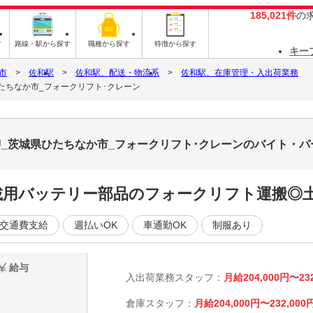
185,021件
の
す
路線・駅から探す
職種から探す
特徴から探す
キー
市
佐和駅
佐和駅、配送・物流系
佐和駅、在庫管理・入出荷業務
たちなか市_フォークリフト･クレーン
U_茨城県ひたちなか市_フォークリフト･クレーンのバイト・
車載用バッテリー部品のフォークリフト運搬◎
交通費支給
週払いOK
車通勤OK
制服あり
給与
入出荷業務スタッフ：
月給204,000円〜23
倉庫スタッフ：
月給204,000円〜232,000