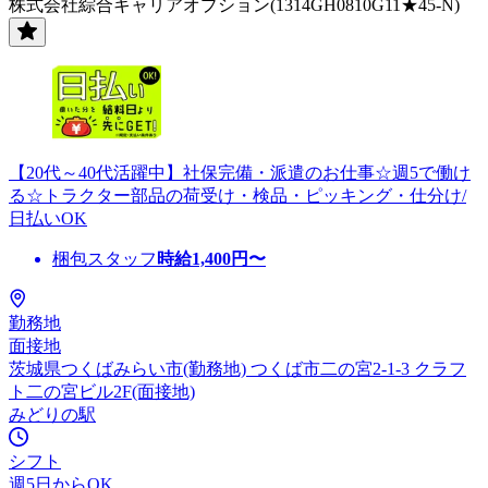
株式会社綜合キャリアオプション(1314GH0810G11★45-N)
【20代～40代活躍中】社保完備・派遣のお仕事☆週5で働け
る☆トラクター部品の荷受け・検品・ピッキング・仕分け/
日払いOK
梱包スタッフ
時給
1,400
円〜
勤務地
面接地
茨城県つくばみらい市(勤務地) つくば市二の宮2-1-3 クラフ
ト二の宮ビル2F(面接地)
みどりの駅
シフト
週5日からOK