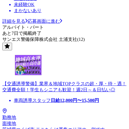
未経験OK
まかないあり
詳細を見る
応募画面に進む
アルバイト・パート
あと7日で掲載終了
サンエス警備保障株式会社 土浦支社(12)
【交通誘導警備】業界＆地域TOPクラスの超・厚・待・遇！
交通費全額！学生もシニアも歓迎！週2日～＆日払い◎
車両誘導スタッフ
日給
12,000
円〜
15,500
円
勤務地
面接地