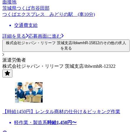
面接地
茨城県つくば市谷田部
つくばエクスプレス みどりの駅 (車10分)
交通費支給
詳細を見る
応募画面に進む
株式会社ジャパン・リリーフ 茨城支店/iblwmhR-15812のその他の求人
を見る
派遣労働者
株式会社ジャパン・リリーフ 茨城支店/iblwmhR-12322
【時給1450円】レンタル商材の仕分け＆ピッキング作業
軽作業・製造系
時給
1,450
円〜