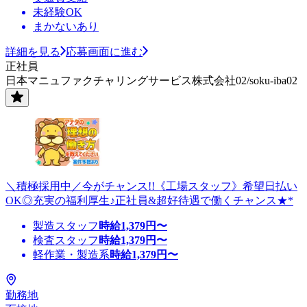
未経験OK
まかないあり
詳細を見る
応募画面に進む
正社員
日本マニュファクチャリングサービス株式会社02/soku-iba02
＼積極採用中／今がチャンス!!《工場スタッフ》希望日払い
OK◎充実の福利厚生♪正社員&超好待遇で働くチャンス★*
製造スタッフ
時給
1,379
円〜
検査スタッフ
時給
1,379
円〜
軽作業・製造系
時給
1,379
円〜
勤務地