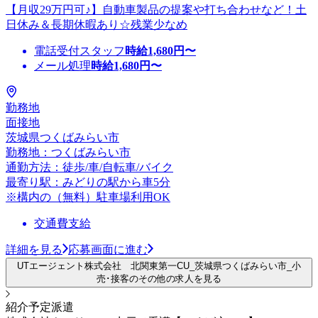
【月収29万円可♪】自動車製品の提案や打ち合わせなど！土
日休み＆長期休暇あり☆残業少なめ
電話受付スタッフ
時給
1,680
円〜
メール処理
時給
1,680
円〜
勤務地
面接地
茨城県つくばみらい市
勤務地：つくばみらい市
通勤方法：徒歩/車/自転車/バイク
最寄り駅：みどりの駅から車5分
※構内の（無料）駐車場利用OK
交通費支給
詳細を見る
応募画面に進む
UTエージェント株式会社 北関東第一CU_茨城県つくばみらい市_小
売･接客のその他の求人を見る
紹介予定派遣