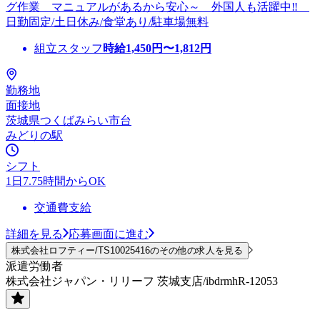
グ作業 マニュアルがあるから安心～ 外国人も活躍中‼
日勤固定/土日休み/食堂あり/駐車場無料
組立スタッフ
時給
1,450
円〜
1,812
円
勤務地
面接地
茨城県つくばみらい市台
みどりの駅
シフト
1日7.75時間からOK
交通費支給
詳細を見る
応募画面に進む
株式会社ロフティー/TS10025416のその他の求人を見る
派遣労働者
株式会社ジャパン・リリーフ 茨城支店/ibdrmhR-12053