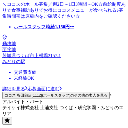
＼ココスのホール募集／週2日～1日3時間～OK☆前給制度あ
り☆食事補助ありでお得にココスメニューが食べられる♪募
集時間帯は原稿内をご確認ください☆
ホールスタッフ
時給
1,150
円〜
勤務地
面接地
茨城県つくば市上横場2157-1
みどりの駅
交通費支給
未経験OK
詳細を見る
応募画面に進む
ココス 谷田部店[1112](ホールスタッフ)のその他の求人を見る
アルバイト・パート
テイケイ株式会社 土浦支社 つくば・研究学園・みどりのエ
リア