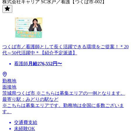
株式会社キャリア SC水戸／看護【つくば市-002】
つくば市／看護師として長く活躍できる環境をご提案！＊20
代～50代活躍中＊【紹介予定派遣】
看護師
月給
276,552
円〜
勤務地
面接地
茨城県つくば市 ※こちらは募集エリアの一例となります。
最寄り駅：みどりの駅など
※こちらは募集エリアです。勤務地は全国に多数ございま
す。
交通費支給
未経験OK