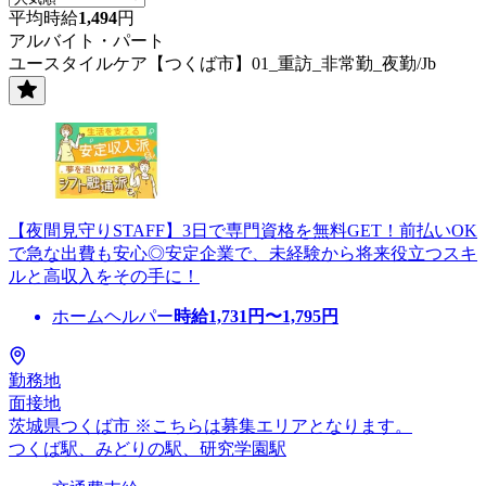
平均時給
1,494
円
アルバイト・パート
ユースタイルケア【つくば市】01_重訪_非常勤_夜勤/Jb
【夜間見守りSTAFF】3日で専門資格を無料GET！前払いOK
で急な出費も安心◎安定企業で、未経験から将来役立つスキ
ルと高収入をその手に！
ホームヘルパー
時給
1,731
円〜
1,795
円
勤務地
面接地
茨城県つくば市 ※こちらは募集エリアとなります。
つくば駅、みどりの駅、研究学園駅