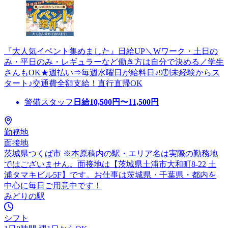
『大人気イベント集めました』日給UP＼Wワーク・土日の
み・平日のみ・レギュラーなど働き方は自分で決める／学生
さんもOK★週払い⇒毎週水曜日が給料日♪9割未経験からス
タート♪交通費全額支給！直行直帰OK
警備スタッフ
日給
10,500
円〜
11,500
円
勤務地
面接地
茨城県つくば市 ※本原稿内の駅・エリア名は実際の勤務地
ではございません。面接地は【茨城県土浦市大和町8-22 土
浦タマキビル5F】です。お仕事は茨城県・千葉県・都内を
中心に毎日ご用意中です！
みどりの駅
シフト