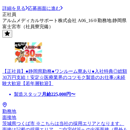
詳細を見る
応募画面に進む
正社員
アルムメディカルサポート株式会社 A06_16※勤務地:静岡県
富士宮市（社員寮完備）
【正社員】●静岡県勤務●ワンルーム寮あり●入社特典◎総額
30万円支給！安定☆医療業界のコツモク製造のお仕事♪未経
験大歓迎【若年層歓迎】
製造スタッフ
月給
225,000
円〜
勤務地
面接地
茨城県つくば市 ※こちらは当社の採用エリアとなります。
面接は記載の採用エリア、ご自宅付近への出張面接（県外も