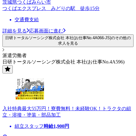
茨城県つくばみらい市
つくばエクスプレス みどりの駅 徒歩15分
交通費支給
詳細を見る
応募画面に進む
日研トータルソーシング株式会社 本社(お仕事No.4A066-JS)のその他の
求人を見る
派遣労働者
日研トータルソーシング株式会社 本社(お仕事No.4A596)
入社特典最大55万円！寮費無料！未経験OK！トラクタの組
立・溶接・塗装・部品加工
組立スタッフ
時給
1,900
円