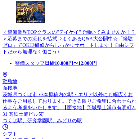
＜警備業界TOPクラスの”テイケイ”で働いてみませんか！？
＞応募までの流れを払拭⇒よくあるQ&A大公開中☆「経験
ゼロ」でOK◎研修からしっかりサポートします！自由シフ
トだから無理なく働こう♪
警備スタッフ
日給
10,000
円〜
12,000
円
勤務地
面接地
茨城県つくば市 ※本原稿内の駅・エリア以外にも幅広くお
仕事をご用意しております。できる限りご希望に合わせられ
るよう考慮をいたします。【面接地】茨城県土浦市有明町2-
31 関鉄土浦ビル5F
つくば駅、研究学園駅、みどりの駅
シフト