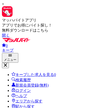
×
マッハバイトアプリ
アプリでお得にバイト探し！
無料ダウンロードはこちら
開く
0
キープ
メニュー
キープした求人を見る
0
検索履歴
新規会員登録(無料)
ログイン
ヘルプ
エリアから探す
駅から探す