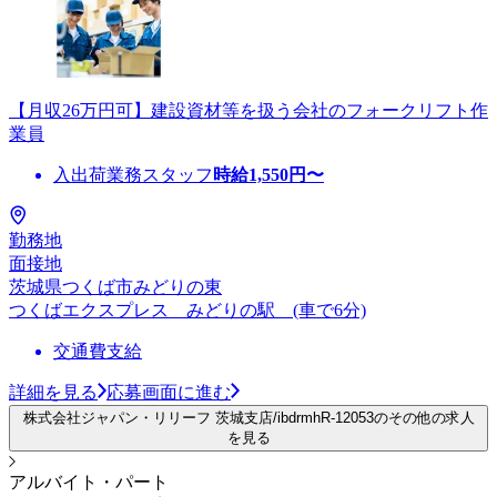
【月収26万円可】建設資材等を扱う会社のフォークリフト作
業員
入出荷業務スタッフ
時給
1,550
円〜
勤務地
面接地
茨城県つくば市みどりの東
つくばエクスプレス みどりの駅 (車で6分)
交通費支給
詳細を見る
応募画面に進む
株式会社ジャパン・リリーフ 茨城支店/ibdrmhR-12053のその他の求人
を見る
アルバイト・パート