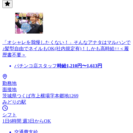
「オシャレを我慢したくない！」そんなアナタはマルハンで
♪髪型自由でネイルもOK(社内規定有)！しかも高時給↑↑＜履
歴書不要＞
パチンコ店スタッフ
時給
1,210
円〜
1,613
円
勤務地
面接地
茨城県つくば市上横場字本郷地1269
みどりの駅
シフト
1日6時間 週3日からOK
交通費支給