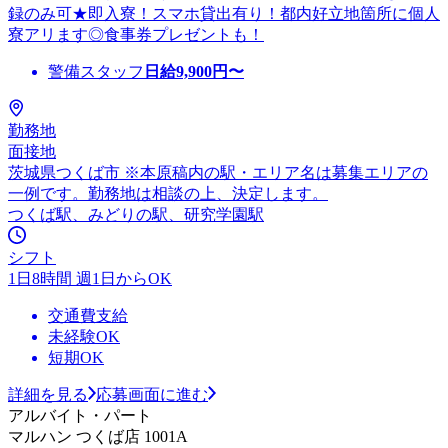
録のみ可★即入寮！スマホ貸出有り！都内好立地箇所に個人
寮アリます◎食事券プレゼントも！
警備スタッフ
日給
9,900
円〜
勤務地
面接地
茨城県つくば市 ※本原稿内の駅・エリア名は募集エリアの
一例です。勤務地は相談の上、決定します。
つくば駅、みどりの駅、研究学園駅
シフト
1日8時間 週1日からOK
交通費支給
未経験OK
短期OK
詳細を見る
応募画面に進む
アルバイト・パート
マルハン つくば店 1001A