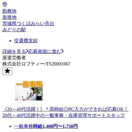
勤務地
面接地
茨城県つくばみらい市台
みどりの駅
交通費支給
詳細を見る
応募画面に進む
派遣労働者
株式会社ロフティー/TS20001667
《20～40代活躍！》＊高時給◎PC入力ができれば応募OK！
20代～40代活躍中の一般事務・在庫管理サポートスタッフ
一般事務
時給
1,400
円〜
1,750
円