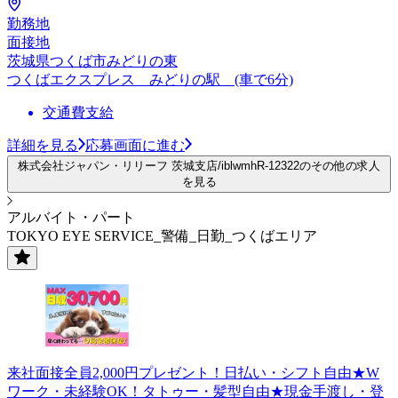
勤務地
面接地
茨城県つくば市みどりの東
つくばエクスプレス みどりの駅 (車で6分)
交通費支給
詳細を見る
応募画面に進む
株式会社ジャパン・リリーフ 茨城支店/iblwmhR-12322のその他の求人
を見る
アルバイト・パート
TOKYO EYE SERVICE_警備_日勤_つくばエリア
来社面接全員2,000円プレゼント！日払い・シフト自由★W
ワーク・未経験OK！タトゥー・髪型自由★現金手渡し・登