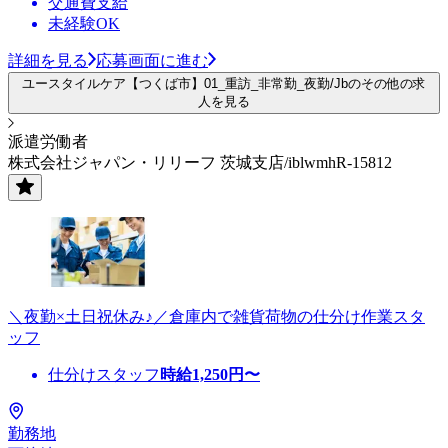
交通費支給
未経験OK
詳細を見る
応募画面に進む
ユースタイルケア【つくば市】01_重訪_非常勤_夜勤/Jbのその他の求
人を見る
派遣労働者
株式会社ジャパン・リリーフ 茨城支店/iblwmhR-15812
＼夜勤×土日祝休み♪／倉庫内で雑貨荷物の仕分け作業スタ
ッフ
仕分けスタッフ
時給
1,250
円〜
勤務地