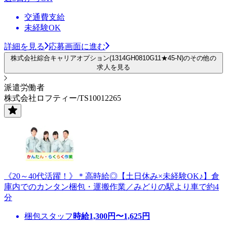
交通費支給
未経験OK
詳細を見る
応募画面に進む
株式会社綜合キャリアオプション(1314GH0810G11★45-N)のその他の
求人を見る
派遣労働者
株式会社ロフティー/TS10012265
《20～40代活躍！》＊高時給◎【土日休み×未経験OK♪】倉
庫内でのカンタン梱包・運搬作業／みどりの駅より車で約4
分
梱包スタッフ
時給
1,300
円〜
1,625
円