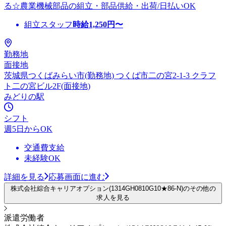
る☆農業機械部品の組立・部品供給・出荷/日払いOK
組立スタッフ
時給
1,250
円〜
勤務地
面接地
茨城県つくばみらい市(勤務地) つくば市二の宮2-1-3 クラフ
ト二の宮ビル2F(面接地)
みどりの駅
シフト
週5日からOK
交通費支給
未経験OK
詳細を見る
応募画面に進む
株式会社綜合キャリアオプション(1314GH0810G10★86-N)のその他の
求人を見る
派遣労働者