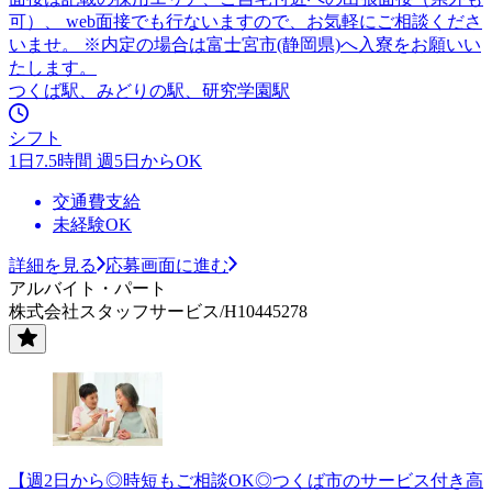
可）、 web面接でも行ないますので、お気軽にご相談くださ
いませ。 ※内定の場合は富士宮市(静岡県)へ入寮をお願いい
たします。
つくば駅、みどりの駅、研究学園駅
シフト
1日7.5時間 週5日からOK
交通費支給
未経験OK
詳細を見る
応募画面に進む
アルバイト・パート
株式会社スタッフサービス/H10445278
【週2日から◎時短もご相談OK◎つくば市のサービス付き高