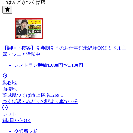
ごはんどきつくば店
【調理・接客】食券制食堂のお仕事◎未経験OK!!ミドル主
婦・シニア活躍中
レストラン
時給
1,080
円〜
1,130
円
勤務地
面接地
茨城県つくば市上横場1269-1
つくば駅・みどりの駅より車で10分
シフト
週2日からOK
交通費支給