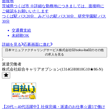
面接地
茨城県つくば市 ※詳細な勤務地につきましては、面接時に
ご確認をお願いいたします
つくば駅 バス20分、みどりの駅 バス30分、研究学園駅 バス
30分
交通費支給
未経験OK
詳細を見る
応募画面に進む
日本マニュファクチャリングサービス株式会社02/soku-iba02のその他
の求人を見る
派遣労働者
株式会社綜合キャリアオプション(1314GH0810G10★86-N)
【20代～40代活躍中】社保完備・派遣のお仕事☆週5で働け