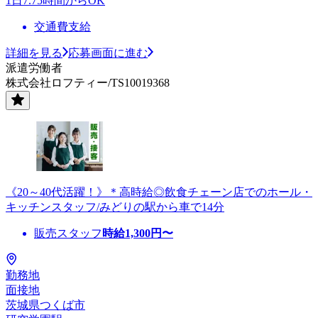
1日7.75時間からOK
交通費支給
詳細を見る
応募画面に進む
派遣労働者
株式会社ロフティー/TS10019368
《20～40代活躍！》＊高時給◎飲食チェーン店でのホール・
キッチンスタッフ/みどりの駅から車で14分
販売スタッフ
時給
1,300
円〜
勤務地
面接地
茨城県つくば市