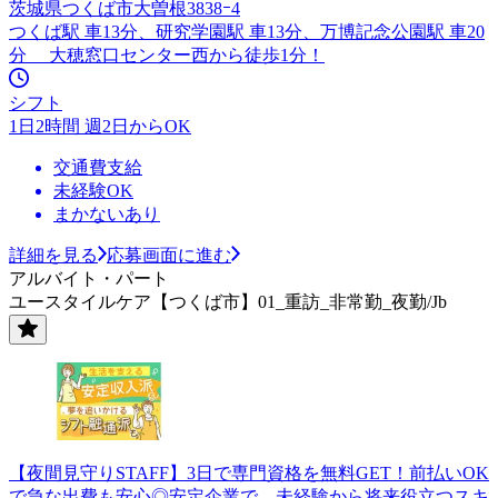
茨城県つくば市大曽根3838ｰ4
つくば駅 車13分、研究学園駅 車13分、万博記念公園駅 車20
分 大穂窓口センター西から徒歩1分！
シフト
1日2時間 週2日からOK
交通費支給
未経験OK
まかないあり
詳細を見る
応募画面に進む
アルバイト・パート
ユースタイルケア【つくば市】01_重訪_非常勤_夜勤/Jb
【夜間見守りSTAFF】3日で専門資格を無料GET！前払いOK
で急な出費も安心◎安定企業で、未経験から将来役立つスキ