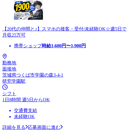
【20代の仲間と♪】スマホの接客・受付/未経験OK☆週5日で
月収25万可
携帯ショップ
時給
1,600
円〜
1,900
円
勤務地
面接地
茨城県つくば市学園の森3-4-1
研究学園駅
シフト
1日8時間 週5日からOK
交通費支給
未経験OK
詳細を見る
応募画面に進む