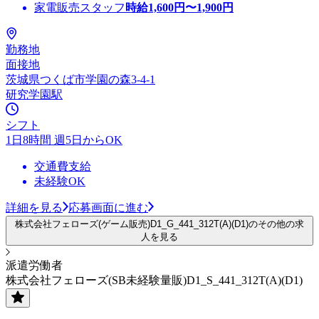
家電販売スタッフ
時給
1,600
円〜
1,900
円
勤務地
面接地
茨城県つくば市学園の森3-4-1
研究学園駅
シフト
1日8時間 週5日からOK
交通費支給
未経験OK
詳細を見る
応募画面に進む
株式会社フェローズ(ゲーム販売)D1_G_441_312T(A)(D1)のその他の求
人を見る
派遣労働者
株式会社フェローズ(SB未経験量販)D1_S_441_312T(A)(D1)