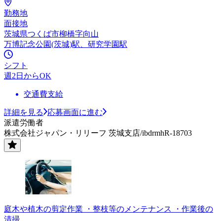
勤務地
面接地
茨城県つくば市柳橋字向山
万博記念公園(茨城)駅、研究学園駅
シフト
週2日からOK
交通費支給
詳細を見る
応募画面に進む
派遣労働者
株式会社ジャパン・リリーフ 茨城支店/ibdrmhR-18703
庭木や植木の剪定作業 ・整枝等のメンテナンス ・作業後の
清掃