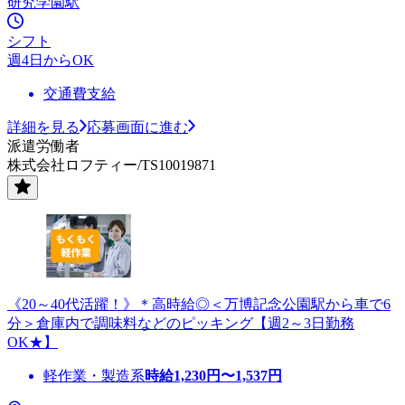
研究学園駅
シフト
週4日からOK
交通費支給
詳細を見る
応募画面に進む
派遣労働者
株式会社ロフティー/TS10019871
《20～40代活躍！》＊高時給◎＜万博記念公園駅から車で6
分＞倉庫内で調味料などのピッキング【週2～3日勤務
OK★】
軽作業・製造系
時給
1,230
円〜
1,537
円