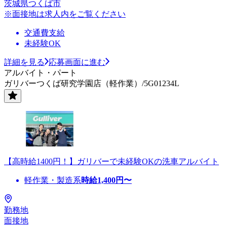
茨城県つくば市
※面接地は求人内をご覧ください
交通費支給
未経験OK
詳細を見る
応募画面に進む
アルバイト・パート
ガリバーつくば研究学園店（軽作業）/5G01234L
【高時給1400円！】ガリバーで未経験OKの洗車アルバイト
軽作業・製造系
時給
1,400
円〜
勤務地
面接地