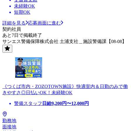
未経験OK
短期OK
詳細を見る
応募画面に進む
契約社員
あと7日で掲載終了
サンエス警備保障株式会社 土浦支社＿施設警備課【08-08】
《つくば市内・ZOZOTOWN施設》快適室内＆日勤のみで働
きやすさ◎日払いOK！未経験OK
警備スタッフ
日給
9,200
円〜
12,000
円
勤務地
面接地