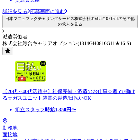
詳細を見る
応募画面に進む
日本マニュファクチャリングサービス株式会社01/iba210715-Tのその他
の求人を見る
派遣労働者
株式会社綜合キャリアオプション(1314GH0810G11★16-S)
【20代～40代活躍中】社保完備・派遣のお仕事☆週5で働け
る☆ガスユニット装置の製造/日払いOK
組立スタッフ
時給
1,350
円〜
勤務地
面接地