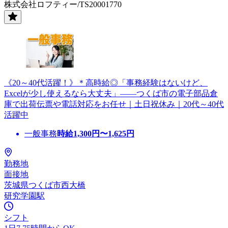
株式会社ロフティー/TS20001770
《20～40代活躍！》＊高時給◎「事務経験はないけど、
Excelが少し使えるなら大丈夫」——つくば市の電子部品倉
庫で出荷伝票や電話対応をお任せ｜土日祝休み｜20代～40代
活躍中
一般事務
時給
1,300
円〜
1,625
円
勤務地
面接地
茨城県つくば市西大橋
研究学園駅
シフト