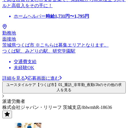
ルと高収入をその手に！
ホームヘルパー
時給
1,731
円〜
1,795
円
勤務地
面接地
茨城県つくば市 ※こちらは募集エリアとなります。
つくば駅、みどりの駅、研究学園駅
交通費支給
未経験OK
詳細を見る
応募画面に進む
ユースタイルケア【つくば市】01_重訪_非常勤_夜勤/Jbのその他の求
人を見る
派遣労働者
株式会社ジャパン・リリーフ 茨城支店/iblwmhR-18636