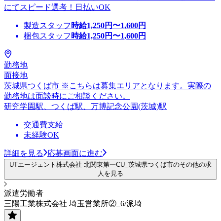
にてスピード選考！日払いOK
製造スタッフ
時給
1,250
円〜
1,600
円
梱包スタッフ
時給
1,250
円〜
1,600
円
勤務地
面接地
茨城県つくば市 ※こちらは募集エリアとなります。実際の
勤務地は面談時にご相談ください。
研究学園駅、つくば駅、万博記念公園(茨城)駅
交通費支給
未経験OK
詳細を見る
応募画面に進む
UTエージェント株式会社 北関東第一CU_茨城県つくば市のその他の求
人を見る
派遣労働者
三陽工業株式会社 埼玉営業所②_6/派埼