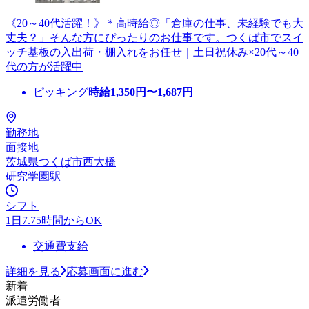
《20～40代活躍！》＊高時給◎「倉庫の仕事、未経験でも大
丈夫？」そんな方にぴったりのお仕事です。つくば市でスイ
ッチ基板の入出荷・棚入れをお任せ｜土日祝休み×20代～40
代の方が活躍中
ピッキング
時給
1,350
円〜
1,687
円
勤務地
面接地
茨城県つくば市西大橋
研究学園駅
シフト
1日7.75時間からOK
交通費支給
詳細を見る
応募画面に進む
新着
派遣労働者