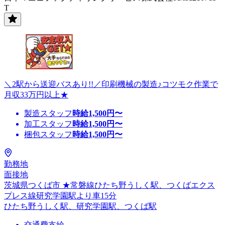
T
＼2駅から送迎バスあり!!／印刷機械の製造♪コツモク作業で
月収33万円以上★
製造スタッフ
時給
1,500
円〜
加工スタッフ
時給
1,500
円〜
梱包スタッフ
時給
1,500
円〜
勤務地
面接地
茨城県つくば市 ★常磐線ひたち野うしく駅、つくばエクス
プレス線研究学園駅より車15分
ひたち野うしく駅、研究学園駅、つくば駅
交通費支給