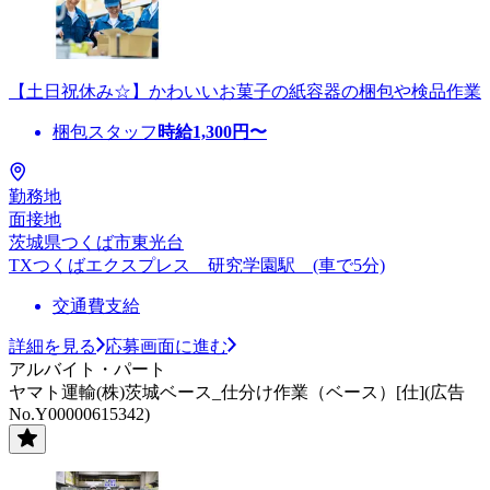
【土日祝休み☆】かわいいお菓子の紙容器の梱包や検品作業
梱包スタッフ
時給
1,300
円〜
勤務地
面接地
茨城県つくば市東光台
TXつくばエクスプレス 研究学園駅 (車で5分)
交通費支給
詳細を見る
応募画面に進む
アルバイト・パート
ヤマト運輸(株)茨城ベース_仕分け作業（ベース）[仕](広告
No.Y00000615342)