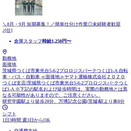
＼8月・9月 短期募集！／簡単仕分け作業◎未経験者歓迎
♪[仕]
倉庫スタッフ
時給
1,250
円〜
勤務地
面接地
茨城県つくば市東光台5-6-2プロロジスパークつくば1-A 自転
車・バス・自動車 ≪面接地≫ヤマト運輸株式会社ＺＯＺＯ
つくば支店/茨城県つくば市東光台5-6-2プロロジスパｰクつく
ば1-A ※下記の駅名および徒歩時間は、実際の勤務地とは異
なる可能性がありますので、ご注意ください。
研究学園駅より徒歩28分、万博記念公園(茨城)駅より車8分
シフト
1日3時間 週3日からOK
交通費支給