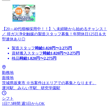
【20～40代積極採用中！！】＼未経験から始めるチャンス！
／ 排ガス浄化触媒の製造スタッフ募集！年間休日125日＆大
型連休あり◎
製造スタッフ
時給
1,820
円〜
2,275
円
資材搬入スタッフ
時給
1,820
円〜
2,275
円
検品
時給
1,820
円〜
2,275
円
勤務地
面接地
茨城県坂東市 ※当案件はエリアでの募集となります。
運河駅、みらい平駅、研究学園駅
シフト
1日7.5時間 週5日からOK