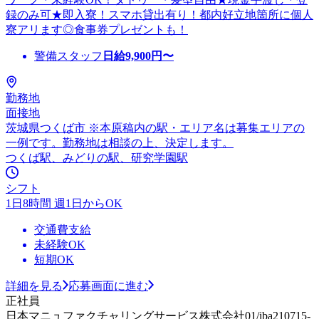
録のみ可★即入寮！スマホ貸出有り！都内好立地箇所に個人
寮アリます◎食事券プレゼントも！
警備スタッフ
日給
9,900
円〜
勤務地
面接地
茨城県つくば市 ※本原稿内の駅・エリア名は募集エリアの
一例です。勤務地は相談の上、決定します。
つくば駅、みどりの駅、研究学園駅
シフト
1日8時間 週1日からOK
交通費支給
未経験OK
短期OK
詳細を見る
応募画面に進む
正社員
日本マニュファクチャリングサービス株式会社01/iba210715-