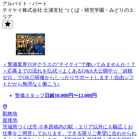
アルバイト・パート
テイケイ株式会社 土浦支社 つくば・研究学園・みどりのエ
リア
＜警備業界TOPクラスの”テイケイ”で働いてみませんか！？
＞応募までの流れを払拭⇒よくあるQ&A大公開中☆「経験
ゼロ」でOK◎研修からしっかりサポートします！自由シフ
トだから無理なく働こう♪
警備スタッフ
日給
10,000
円〜
12,000
円
勤務地
面接地
茨城県つくば市 ※本原稿内の駅・エリア以外にも幅広くお
仕事をご用意しております。できる限りご希望に合わせられ