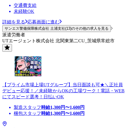
交通費支給
未経験OK
詳細を見る
応募画面に進む
サンエス警備保障株式会社 土浦支社(13)のその他の求人を見る
派遣労働者
UTエージェント株式会社 北関東第二CU_茨城県常総市
【プライム市場上場UTグループ】当日面談も可★＼正社員
デビュー応援！／未経験からOKの工場ワーク！電話・WEB
にてスピード選考！日払いOK
製造スタッフ
時給
1,300
円〜
1,600
円
梱包スタッフ
時給
1,300
円〜
1,600
円