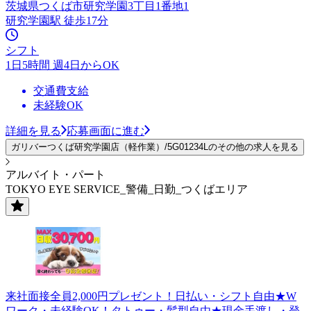
茨城県つくば市研究学園3丁目1番地1
研究学園駅 徒歩17分
シフト
1日5時間 週4日からOK
交通費支給
未経験OK
詳細を見る
応募画面に進む
ガリバーつくば研究学園店（軽作業）/5G01234Lのその他の求人を見る
アルバイト・パート
TOKYO EYE SERVICE_警備_日勤_つくばエリア
来社面接全員2,000円プレゼント！日払い・シフト自由★W
ワーク・未経験OK！タトゥー・髪型自由★現金手渡し・登