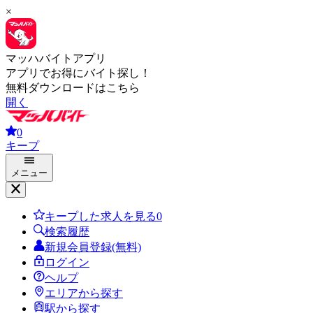
×
マッハバイトアプリ
アプリでお得にバイト探し！
無料ダウンロードはこちら
開く
0
キープ
メニュー
キープした求人を見る
0
検索履歴
新規会員登録(無料)
ログイン
ヘルプ
エリアから探す
駅から探す