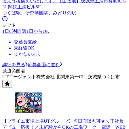
るよう考慮をいたします。【面接地】茨城県土浦市有明町2-
31 関鉄土浦ビル5F
つくば駅、研究学園駅、みどりの駅
シフト
1日8時間 週1日からOK
交通費支給
未経験OK
まかないあり
詳細を見る
応募画面に進む
派遣労働者
UTエージェント株式会社 北関東第一CU_茨城県つくば市
【プライム市場上場UTグループ】当日面談も可★＼正社員
デビュー応援！／未経験からOKの工場ワーク！電話・WEB