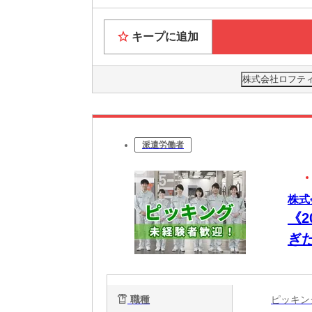
キープに追加
株式会社ロフティー
派遣労働者
株式
《
ぎ
準備
職種
ピッキ