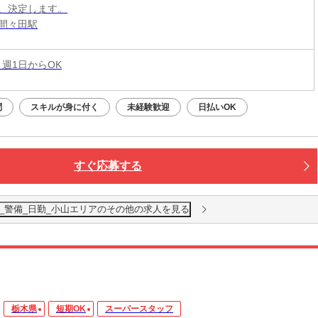
、決定します。
間々田駅
 週1日からOK
問
スキルが身に付く
未経験歓迎
日払いOK
すぐ応募する
VICE_警備_日勤_小山エリアのその他の求人を見る
栃木県
短期OK
スーパースタッフ