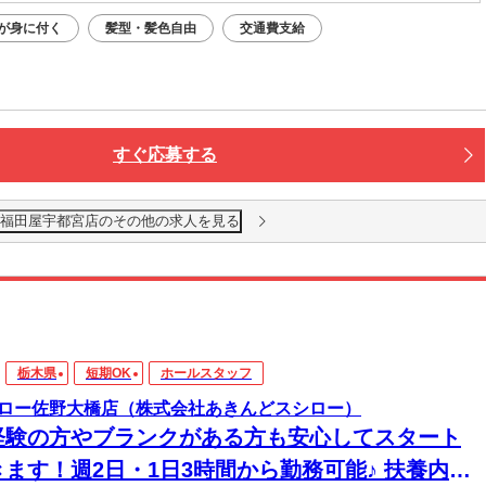
が身に付く
髪型・髪色自由
交通費支給
すぐ応募する
 福田屋宇都宮店のその他の求人を見る
栃木県
短期OK
ホールスタッフ
ロー佐野大橋店（株式会社あきんどスシロー）
経験の方やブランクがある方も安心してスタート
きます！週2日・1日3時間から勤務可能♪ 扶養内で