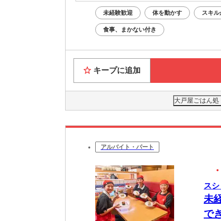
未経験歓迎
体を動かす
スキル
食事、まかない付き
キープに追加
大戸屋ごはん処
アルバイト・パート
スシ
未
で