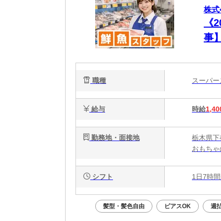
株式
《
事
り
職種
スーパ
給与
時給
1,40
勤務地・面接地
栃木県下
おもちゃ
シフト
1日7時間
髪型・髪色自由
ピアスOK
週