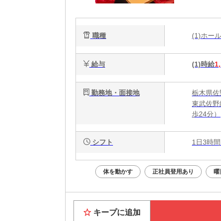
の
ご
職種
(1)ホ
給与
(1)時給
1
勤務地・面接地
栃木県佐
東武佐野
歩24分）
シフト
1日3時間
体を動かす
正社員登用あり
曜
キープに追加