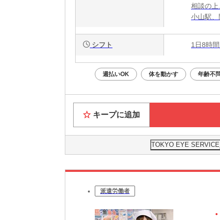
相談の上
小山駅、
シフト
1日8時間
週払いOK
体を動かす
年齢不
キープに追加
TOKYO EYE SER
派遣労働者