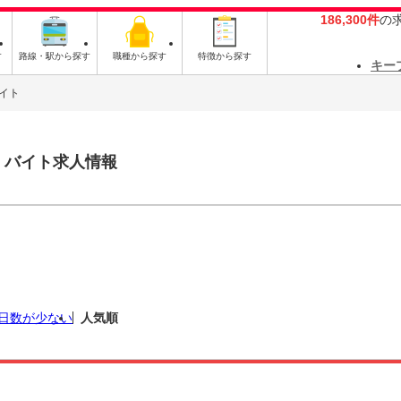
186,300件
の
す
路線・駅から探す
職種から探す
特徴から探す
キー
イト
・バイト求人情報
日数が少ない
人気順