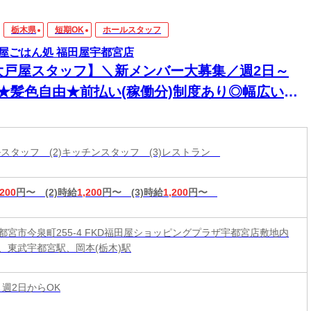
栃木県
短期OK
ホールスタッフ
屋ごはん処 福田屋宇都宮店
大戸屋スタッフ】＼新メンバー大募集／週2日～
K★髪色自由★前払い(稼働分)制度あり◎幅広い年
活躍中！
ールスタッフ (2)キッチンスタッフ (3)レストラン
,200
円〜
(2)時給
1,200
円〜
(3)時給
1,200
円〜
都宮市今泉町255-4 FKD福田屋ショッピングプラザ宇都宮店敷地内
、東武宇都宮駅、岡本(栃木)駅
 週2日からOK