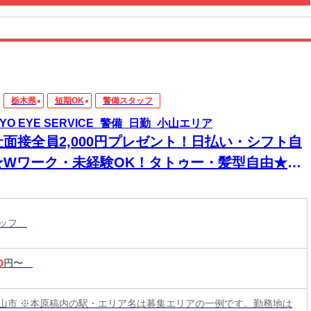
栃木県
短期OK
警備スタッフ
KYO EYE SERVICE_警備_日勤_小山エリア
社面接全員2,000円プレゼント！日払い・シフト自
★Wワーク・未経験OK！タトゥー・髪型自由★現
手渡し・登録のみ可★即入寮！スマホ貸出有り！
内好立地箇所に個人寮アリます◎食事券プレゼン
タッフ
も！
0
円〜
山市 ※本原稿内の駅・エリア名は募集エリアの一例です。勤務地は