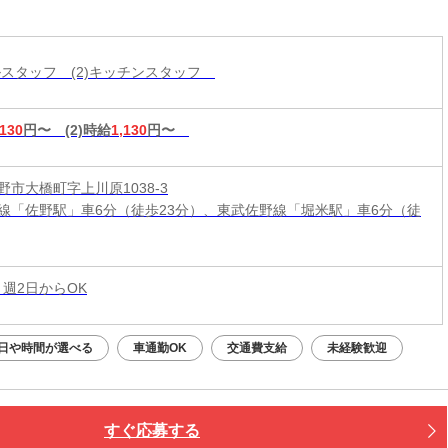
勤務も歓迎しておりますので、シフトはお気軽に
相談ください◎髪型・髪色自由♪
ールスタッフ (2)キッチンスタッフ
,130
円〜
(2)時給
1,130
円〜
野市大橋町字上川原1038-3
線「佐野駅」車6分（徒歩23分）、東武佐野線「堀米駅」車6分（徒
 週2日からOK
日や時間が選べる
車通勤OK
交通費支給
未経験歓迎
すぐ応募する