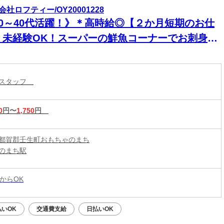
会社ロフティー/OY20001228
20～40代活躍！》＊高時給◎【２か月短期のお仕
】未経験OK！スーパーの鮮魚コーナーでお刺身作
やパック詰め◎/おもちゃのまち駅から徒歩11分
ースタッフ
0
円〜
1,750
円
都賀郡壬生町おもちゃのまち
のまち駅
からOK
払いOK
交通費支給
日払いOK