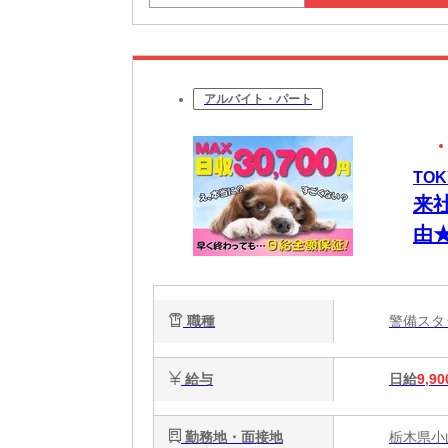
アルバイト・パート
TO
来
由
金
都
職種
警備ス
ト
給与
日給
9,90
勤務地・面接地
栃木県小