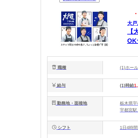
大戸
【
O
代
職種
(1)ホ
給与
(1)時給
1
勤務地・面接地
栃木県宇
宇都宮駅
シフト
1日4時間