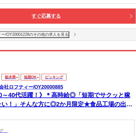
すぐ応募する
/OY20001228のその他の求人を見る
栃木県
短期OK
ピッキング
会社ロフティー/OY20000885
20～40代活躍！》＊高時給◎「短期でサクッと稼
たい！」そんな方に◎2か月限定★食品工場の出荷
スタッフ｜時給1250円
ング