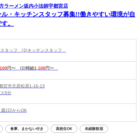
方ラーメン坂内小法師宇都宮店
ール・キッチンスタッフ募集!!働きやすい環境が自
です。
ールスタッフ (2)キッチンスタッフ
,100
円〜
(2)時給
1,100
円〜
宮市北若松原1-16-13
バス5分
 週2日からOK
食事、まかない付き
高校生OK
未経験歓迎