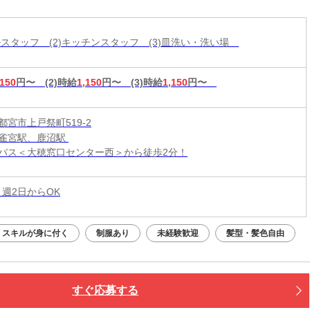
談可！学生活躍中＊
ールスタッフ (2)キッチンスタッフ (3)皿洗い・洗い場
,150
円〜
(2)時給
1,150
円〜
(3)時給
1,150
円〜
都宮市上戸祭町519-2
雀宮駅、鹿沼駅
バス＜大穂窓口センター西＞から徒歩2分！
 週2日からOK
スキルが身に付く
制服あり
未経験歓迎
髪型・髪色自由
すぐ応募する