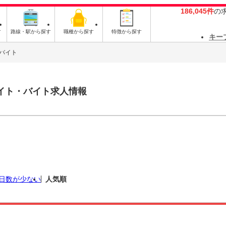
186,045件
の
す
路線・駅から探す
職種から探す
特徴から探す
キー
バイト
イト・バイト求人情報
日数が少ない
人気順