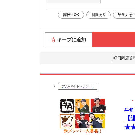
高校生OK
制服あり
語学力を
キープに追加
町田商店若草
アルバイト・パート
牛角
【
★