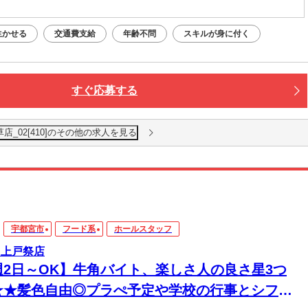
生かせる
交通費支給
年齢不問
スキルが身に付く
すぐ応募する
店_02[410]のその他の求人を見る
宇都宮市
フード系
ホールスタッフ
 上戸祭店
週2日～OK】牛角バイト、楽しさ人の良さ星3つ
★★髪色自由◎プラぺ予定や学校の行事とシフト