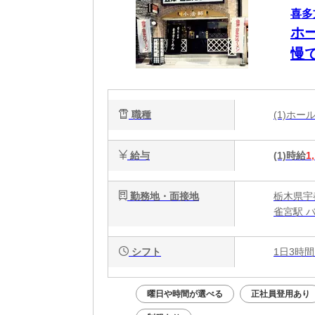
喜多
ホ
慢
職種
(1)ホ
給与
(1)時給
1
勤務地・面接地
栃木県宇都
雀宮駅 
シフト
1日3時間
曜日や時間が選べる
正社員登用あり