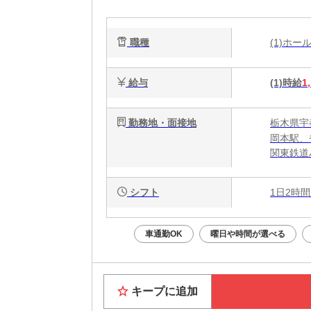
相
職種
(1)ホ
給与
(1)時給
1
勤務地・面接地
栃木県宇
岡本駅、
関東鉄道
シフト
1日2時間
車通勤OK
曜日や時間が選べる
キープに追加