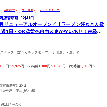
宇都宮市
フード系
ホールスタッフ
商店若草店_02[410]
2月リニューアルオープン／【ラーメン好きさん歓
】週1日～OK◎髪色自由＆まかないあり！未経験
バイトデビューも応援♪
ールスタッフ (2)キッチンスタッフ (3)皿洗い・洗い場
,100
円〜
1,375
円
(2)時給
1,100
円〜
1,375
円
(3)時給
1,100
円〜
宮市若草3-20-2
江曽島駅、岡本(栃木)駅
 週1日からOK