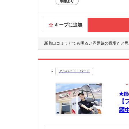
制服あり
キープに追加
新着口コミ：
とても明るい雰囲気の職場だと思いました
アルバイト・パート
★銀
【
躍