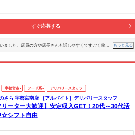
すぐ応募する
。店員の方や店長さんも話しやすくてすごく働きやすい環境だと思います。
もっと見る
宇都宮市
フード系
デリバリースタッフ
のさら 宇都宮南店 ［アルバイト］デリバリースタッフ
フリーター大歓迎】安定収入GET！20代～30代活
中☆シフト自由