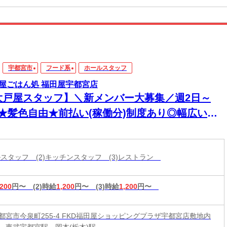
宇都宮市
フード系
ホールスタッフ
屋ごはん処 福田屋宇都宮店
大戸屋スタッフ】＼新メンバー大募集／週2日～
K★髪色自由★前払い(稼働分)制度あり◎幅広い年
活躍中！
ールスタッフ (2)キッチンスタッフ (3)レストラン
,200
円〜
(2)時給
1,200
円〜
(3)時給
1,200
円〜
都宮市今泉町255-4 FKD福田屋ショッピングプラザ宇都宮店敷地内
、東武宇都宮駅、岡本(栃木)駅