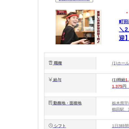
町田
＼
迎
＆
職種
(1)ホ
給与
(1)時給
1
1,375
円
勤務地・面接地
栃木県宇都
鶴田駅、
シフト
1日3時間