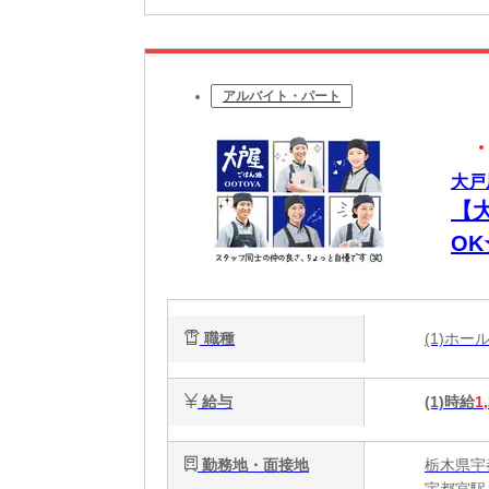
アルバイト・パート
大戸
【
O
代
職種
(1)ホ
給与
(1)時給
1
勤務地・面接地
栃木県宇
宇都宮駅