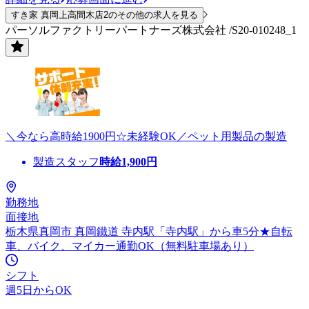
すき家 真岡上高間木店2のその他の求人を見る
パーソルファクトリーパートナーズ株式会社 /S20-010248_1
＼今なら高時給1900円☆未経験OK／ペット用製品の製造
製造スタッフ
時給
1,900
円
勤務地
面接地
栃木県真岡市 真岡鐵道 寺内駅「寺内駅」から車5分★自転
車、バイク、マイカー通勤OK（無料駐車場あり）
シフト
週5日からOK