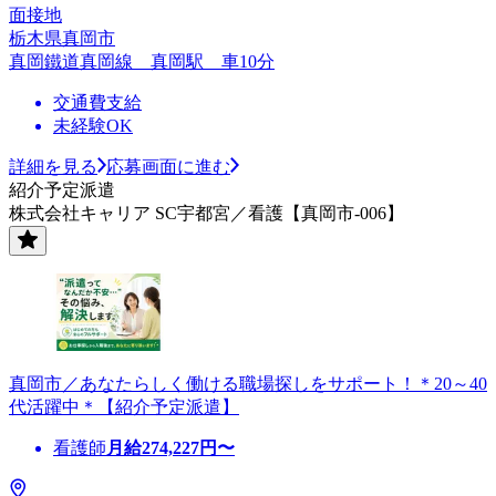
面接地
栃木県真岡市
真岡鐵道真岡線 真岡駅 車10分
交通費支給
未経験OK
詳細を見る
応募画面に進む
紹介予定派遣
株式会社キャリア SC宇都宮／看護【真岡市-006】
真岡市／あなたらしく働ける職場探しをサポート！＊20～40
代活躍中＊【紹介予定派遣】
看護師
月給
274,227
円〜