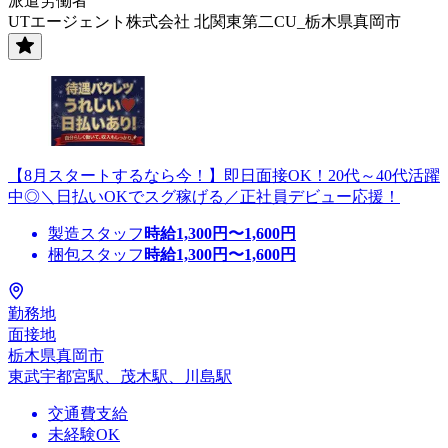
派遣労働者
UTエージェント株式会社 北関東第二CU_栃木県真岡市
【8月スタートするなら今！】即日面接OK！20代～40代活躍
中◎＼日払いOKでスグ稼げる／正社員デビュー応援！
製造スタッフ
時給
1,300
円〜
1,600
円
梱包スタッフ
時給
1,300
円〜
1,600
円
勤務地
面接地
栃木県真岡市
東武宇都宮駅、茂木駅、川島駅
交通費支給
未経験OK