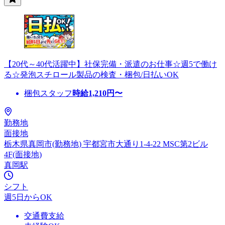
【20代～40代活躍中】社保完備・派遣のお仕事☆週5で働け
る☆発泡スチロール製品の検査・梱包/日払いOK
梱包スタッフ
時給
1,210
円〜
勤務地
面接地
栃木県真岡市(勤務地) 宇都宮市大通り1-4-22 MSC第2ビル
4F(面接地)
真岡駅
シフト
週5日からOK
交通費支給