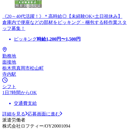
《20～40代活躍！》＊高時給◎【未経験OK×土日祝休み】
倉庫内で便座などの部材をピッキング・梱包する軽作業スタ
ッフ募集！
ピッキング
時給
1,200
円〜
1,500
円
勤務地
面接地
栃木県真岡市松山町
寺内駅
シフト
1日7時間からOK
交通費支給
詳細を見る
応募画面に進む
派遣労働者
株式会社ロフティー/OY20001094