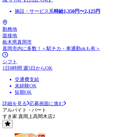
施設・サービス系
時給
1,350
円〜
2,125
円
勤務地
面接地
栃木県真岡市
真岡市内に多数！＜駅チカ・車通勤okも有＞
シフト
1日8時間 週5日からOK
交通費支給
未経験OK
短期OK
詳細を見る
応募画面に進む
アルバイト・パート
すき家 真岡上高間木店2