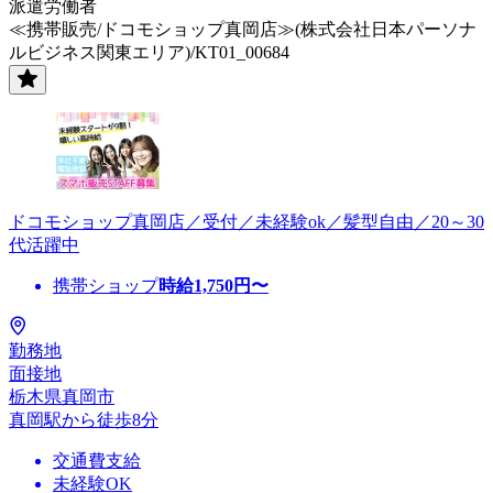
派遣労働者
≪携帯販売/ドコモショップ真岡店≫(株式会社日本パーソナ
ルビジネス関東エリア)/KT01_00684
ドコモショップ真岡店／受付／未経験ok／髪型自由／20～30
代活躍中
携帯ショップ
時給
1,750
円〜
勤務地
面接地
栃木県真岡市
真岡駅から徒歩8分
交通費支給
未経験OK