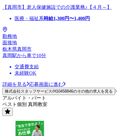
【真岡市】老人保健施設での介護業務♪【４月～】
医療・福祉系
時給
1,300
円〜
1,400
円
勤務地
面接地
栃木県真岡市
真岡駅から車で10分
交通費支給
未経験OK
詳細を見る
応募画面に進む
株式会社スタッフサービス/H10458846のその他の求人を見る
アルバイト・パート
ベスト個別 真岡教室