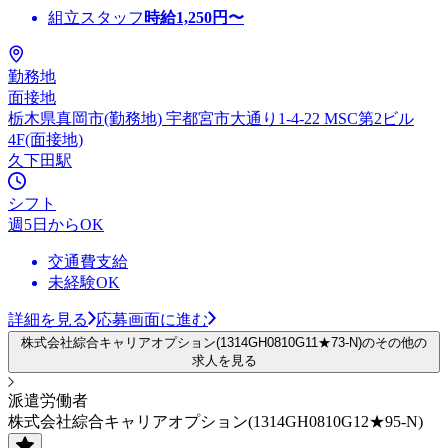
組立スタッフ
時給
1,250
円〜
勤務地
面接地
栃木県真岡市(勤務地) 宇都宮市大通り1-4-22 MSC第2ビル
4F(面接地)
久下田駅
シフト
週5日からOK
交通費支給
未経験OK
詳細を見る
応募画面に進む
株式会社綜合キャリアオプション(1314GH0810G11★73-N)のその他の
求人を見る
派遣労働者
株式会社綜合キャリアオプション(1314GH0810G12★95-N)