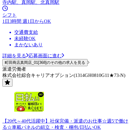
寺内駅、真岡駅、北真岡駅
シフト
1日3時間 週1日からOK
交通費支給
未経験OK
まかないあり
詳細を見る
応募画面に進む
町田商店真岡店_01[368]のその他の求人を見る
派遣労働者
株式会社綜合キャリアオプション(1314GH0810G11★73-N)
【20代～40代活躍中】社保完備・派遣のお仕事☆週5で働け
る☆車載パネルの組立・検査・梱包/日払いOK