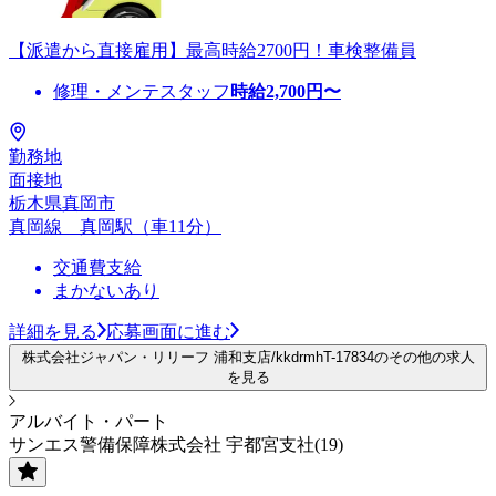
【派遣から直接雇用】最高時給2700円！車検整備員
修理・メンテスタッフ
時給
2,700
円〜
勤務地
面接地
栃木県真岡市
真岡線 真岡駅（車11分）
交通費支給
まかないあり
詳細を見る
応募画面に進む
株式会社ジャパン・リリーフ 浦和支店/kkdrmhT-17834のその他の求人
を見る
アルバイト・パート
サンエス警備保障株式会社 宇都宮支社(19)