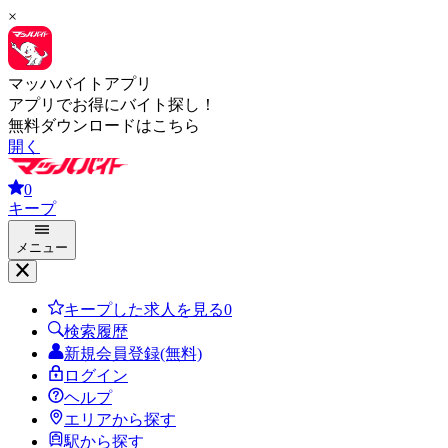
×
マッハバイトアプリ
アプリでお得にバイト探し！
無料ダウンロードはこちら
開く
0
キープ
メニュー
キープした求人を見る
0
検索履歴
新規会員登録(無料)
ログイン
ヘルプ
エリアから探す
駅から探す