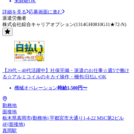
未経験OK
詳細を見る
応募画面に進む
派遣労働者
株式会社綜合キャリアオプション(1314GH0810G11★72-N)
【20代～40代活躍中】社保完備・派遣のお仕事☆週5で働け
る☆アルミコイルのキカイ操作・梱包/日払いOK
機械オペレーション
時給
1,500
円〜
勤務地
面接地
栃木県真岡市(勤務地) 宇都宮市大通り1-4-22 MSC第2ビル
4F(面接地)
真岡駅