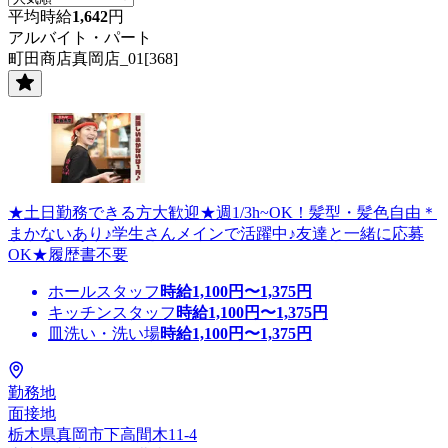
平均時給
1,642
円
アルバイト・パート
町田商店真岡店_01[368]
★土日勤務できる方大歓迎★週1/3h~OK！髪型・髪色自由＊
まかないあり♪学生さんメインで活躍中♪友達と一緒に応募
OK★履歴書不要
ホールスタッフ
時給
1,100
円〜
1,375
円
キッチンスタッフ
時給
1,100
円〜
1,375
円
皿洗い・洗い場
時給
1,100
円〜
1,375
円
勤務地
面接地
栃木県真岡市下高間木11-4