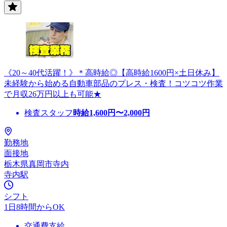
《20～40代活躍！》＊高時給◎【高時給1600円×土日休み】
未経験から始める自動車部品のプレス・検査！コツコツ作業
で月収26万円以上も可能★
検査スタッフ
時給
1,600
円〜
2,000
円
勤務地
面接地
栃木県真岡市寺内
寺内駅
シフト
1日8時間からOK
交通費支給