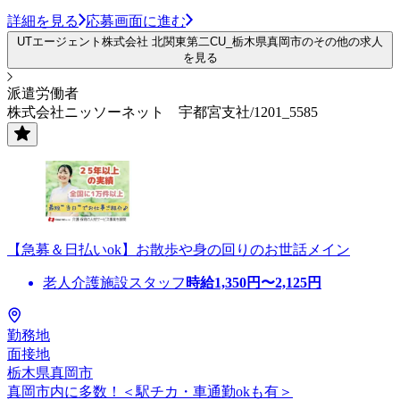
詳細を見る
応募画面に進む
UTエージェント株式会社 北関東第二CU_栃木県真岡市のその他の求人
を見る
派遣労働者
株式会社ニッソーネット 宇都宮支社/1201_5585
【急募＆日払いok】お散歩や身の回りのお世話メイン
老人介護施設スタッフ
時給
1,350
円〜
2,125
円
勤務地
面接地
栃木県真岡市
真岡市内に多数！＜駅チカ・車通勤okも有＞