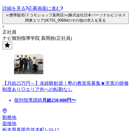
詳細を見る
応募画面に進む
≪携帯販売/ドコモショップ真岡店≫(株式会社日本パーソナルビジネス
関東エリア)/KT01_00684のその他の求人を見る
正社員
ナビ個別指導学院 真岡校(正社員)
【月給25万円～】未経験歓迎！塾の教室長募集★充実の研修
制度あり◎エリア外への転勤なし
個別指導講師
月給
250,000
円〜
勤務地
面接地
栃木県真岡市並木町1-10-12