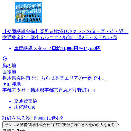
【交通誘導警備】業界＆地域TOPクラスの超・厚・待・遇！
交通費全額！学生もシニアも歓迎！週2日～＆日払い◎
車両誘導スタッフ
日給
11,000
円〜
14,500
円
勤務地
面接地
栃木県真岡市 ※こちらは募集エリアの一例です。
▼面接地
宇都宮支社：栃木県宇都宮市みどり野町31-4
交通費支給
未経験OK
詳細を見る
応募画面に進む
サンエス警備保障株式会社 宇都宮支社(19)のその他の求人を見る