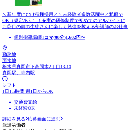
＼新年度にむけ積極採用／＼未経験者多数活躍中／私服で
OK（規定あり）！充実の研修制度で初めてのアルバイトに
も◎目の前の生徒さんに楽しく勉強を教える塾講師のお仕事
個別指導講師
1コマ(90分)
1,602
円〜
勤務地
面接地
栃木県真岡市下高間木2丁目13-10
真岡駅、寺内駅
シフト
1日1.5時間 週1日からOK
交通費支給
未経験OK
詳細を見る
応募画面に進む
派遣労働者