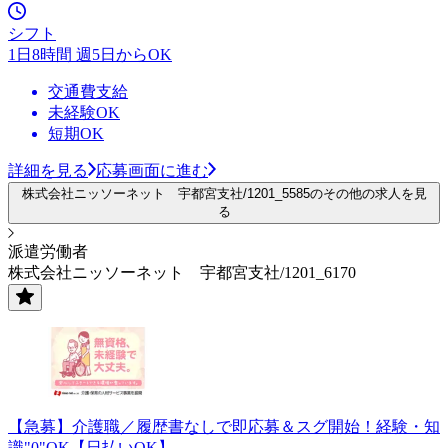
シフト
1日8時間 週5日からOK
交通費支給
未経験OK
短期OK
詳細を見る
応募画面に進む
株式会社ニッソーネット 宇都宮支社/1201_5585のその他の求人を見
る
派遣労働者
株式会社ニッソーネット 宇都宮支社/1201_6170
【急募】介護職／履歴書なしで即応募＆スグ開始！経験・知
識"0"OK【日払いOK】