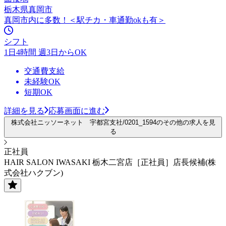
栃木県真岡市
真岡市内に多数！＜駅チカ・車通勤okも有＞
シフト
1日4時間 週3日からOK
交通費支給
未経験OK
短期OK
詳細を見る
応募画面に進む
株式会社ニッソーネット 宇都宮支社/0201_1594のその他の求人を見
る
正社員
HAIR SALON IWASAKI 栃木二宮店［正社員］店長候補(株
式会社ハクブン)