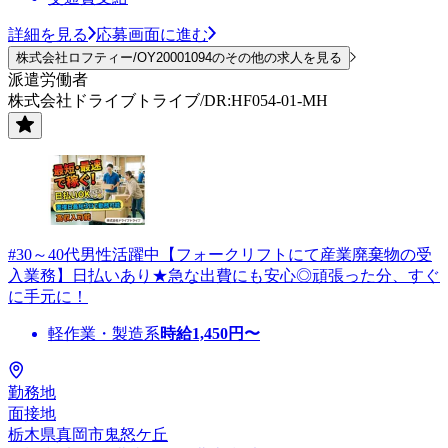
詳細を見る
応募画面に進む
株式会社ロフティー/OY20001094のその他の求人を見る
派遣労働者
株式会社ドライブトライブ/DR:HF054-01-MH
#30～40代男性活躍中【フォークリフトにて産業廃棄物の受
入業務】日払いあり★急な出費にも安心◎頑張った分、すぐ
に手元に！
軽作業・製造系
時給
1,450
円〜
勤務地
面接地
栃木県真岡市鬼怒ケ丘