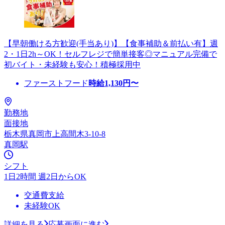
【早朝働ける方歓迎(手当あり)】【食事補助＆前払い有】週
2・1日2h～OK！セルフレジで簡単接客◎マニュアル完備で
初バイト・未経験も安心！積極採用中
ファーストフード
時給
1,130
円〜
勤務地
面接地
栃木県真岡市上高間木3-10-8
真岡駅
シフト
1日2時間 週2日からOK
交通費支給
未経験OK
詳細を見る
応募画面に進む