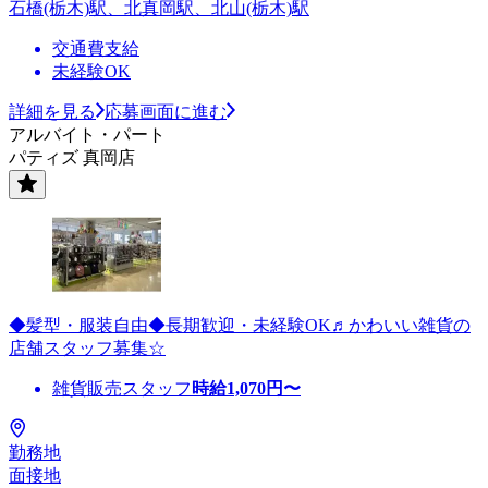
石橋(栃木)駅、北真岡駅、北山(栃木)駅
交通費支給
未経験OK
詳細を見る
応募画面に進む
アルバイト・パート
パティズ 真岡店
◆髪型・服装自由◆長期歓迎・未経験OK♬かわいい雑貨の
店舗スタッフ募集☆
雑貨販売スタッフ
時給
1,070
円〜
勤務地
面接地