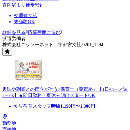
真岡駅より徒歩5分
交通費支給
未経験OK
詳細を見る
応募画面に進む
派遣労働者
株式会社ニッソーネット 宇都宮支社/0201_1594
趣味や副業との両立が叶う♪保育士（要資格）【1日4h～／週
3～ok】★即日勤務・夏休み明けスタートOK
幼児教育スタッフ
時給
1,190
円〜
1,300
円
勤務地
面接地