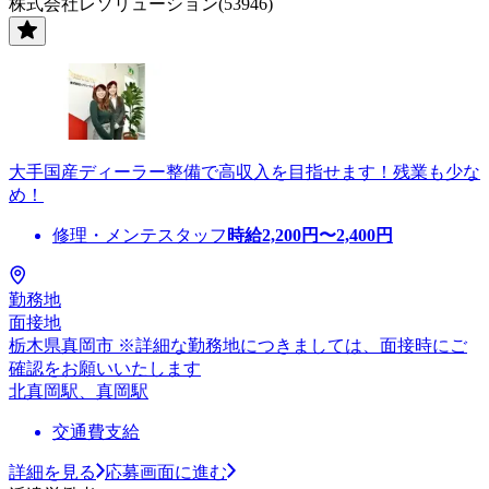
株式会社レソリューション(53946)
大手国産ディーラー整備で高収入を目指せます！残業も少な
め！
修理・メンテスタッフ
時給
2,200
円〜
2,400
円
勤務地
面接地
栃木県真岡市 ※詳細な勤務地につきましては、面接時にご
確認をお願いいたします
北真岡駅、真岡駅
交通費支給
詳細を見る
応募画面に進む