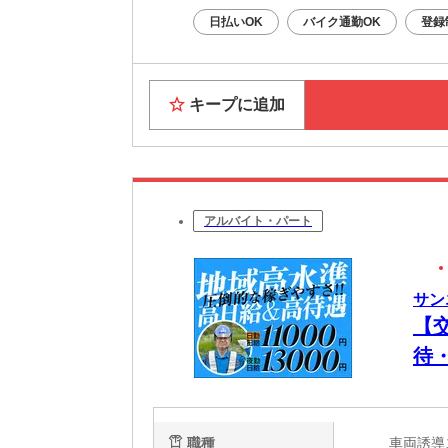
日払いOK
バイク通勤OK
登録
キープに追加
アルバイト・パート
サン
【
待
＆
職種
車両誘