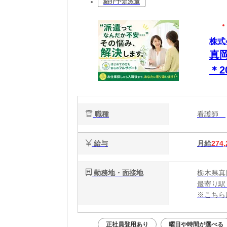
紹介予定派遣
株式
真
＊
職種
看護師
給与
月給
274,
勤務地・面接地
栃木県真
最寄り駅
※こちら
正社員登用あり
曜日や時間が選べる