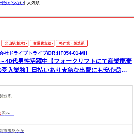
日数が少ない
人気順
北山駅(栃木)
交通費支給
軽作業・製造系
会社ドライブトライブ/DR:HF054-01-MH
30～40代男性活躍中【フォークリフトにて産業廃棄
の受入業務】日払いあり★急な出費にも安心◎頑
った分、すぐに手元に！
・製造系
0
円〜
岡市鬼怒ケ丘