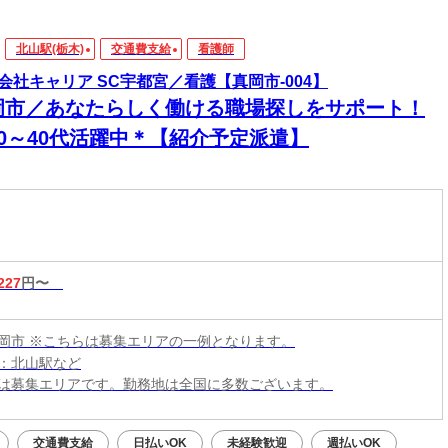
北山駅(栃木)
交通費支給
看護師
会社キャリア SC宇都宮／看護【真岡市-004】
岡市／あなたらしく働ける職場探しをサポート！
20～40代活躍中＊【紹介予定派遣】
227
円〜
岡市 ※こちらは募集エリアの一例となります。
：北山駅など
は募集エリアです。勤務地は全国に多数ございます。
交通費支給
日払いOK
未経験歓迎
週払いOK