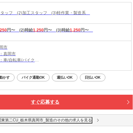
造スタッフ (2)加工スタッフ (3)軽作業・製造系
,250
円〜
(2)時給
1,250
円〜
(3)時給
1,250
円〜
岡市
：真岡市
：車/自転車/バイク
：北真岡駅から車12分
（無料）駐車場利用OK
動かす
バイク通勤OK
週払いOK
日払いOK
すぐ応募する
関東第二CU_栃木県真岡市_製造のその他の求人を見る