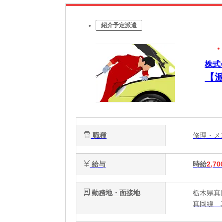
紹介予定派遣
株式
【
職種
修理・
給与
時給
2,70
勤務地・面接地
栃木県真
真岡線 