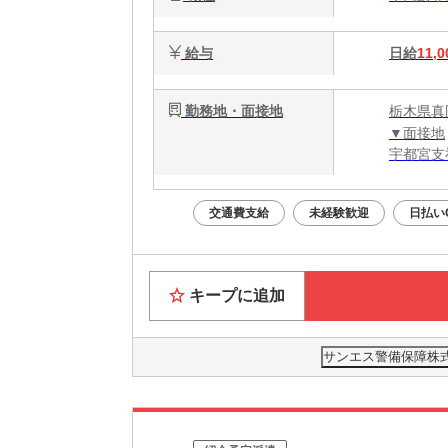
給与
日給
11,0
勤務地・面接地
栃木県真
▼面接地
宇都宮支
交通費支給
未経験歓迎
日払い
キープに追加
サンエス警備保障株式