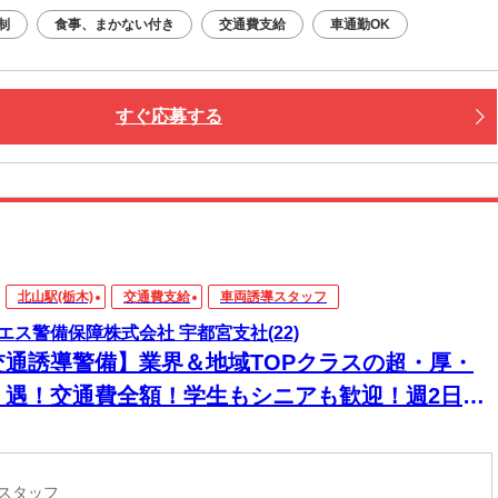
制
食事、まかない付き
交通費支給
車通勤OK
すぐ応募する
北山駅(栃木)
交通費支給
車両誘導スタッフ
エス警備保障株式会社 宇都宮支社(22)
交通誘導警備】業界＆地域TOPクラスの超・厚・
・遇！交通費全額！学生もシニアも歓迎！週2日～
日払い◎
導スタッフ