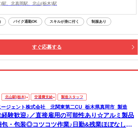
木)駅、北真岡駅、北山(栃木)駅
給
バイク通勤OK
スキルが身に付く
制服あり
すぐ応募する
北山駅(栃木)
交通費支給
製造スタッフ
エージェント株式会社 北関東第二CU_栃木県真岡市_製造
未経験歓迎♪／直接雇用の可能性あり☆アルミ製品
梱包・包装◎コツコツ作業♪日勤&残業ほぼなし！
日休み◎