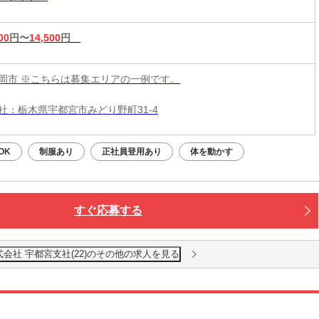
00
円〜
14,500
円
岡市 ※こちらは募集エリアの一例です。
社：栃木県宇都宮市みどり野町31-4
OK
制服あり
正社員登用あり
体を動かす
すぐ応募する
会社 宇都宮支社(22)のその他の求人を見る