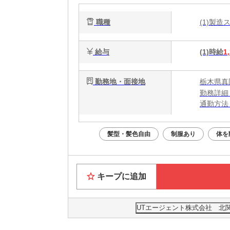
職種
(1)製
給与
(1)時給
1
勤務地・面接地
栃木県真
勤務詳細
通勤方法
最寄り駅
※構内の
髪型・髪色自由
制服あり
体を
キープに追加
UTエージェント株式会社 北