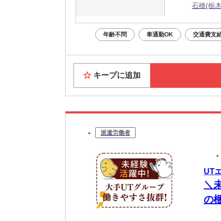
石橋(栃
年齢不問
車通勤OK
交通費支
キープに追加
派遣労働者
UT
＼
の
土