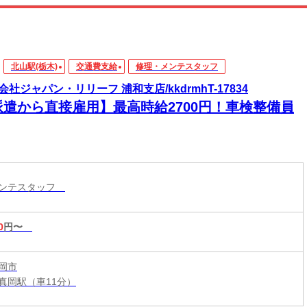
北山駅(栃木)
交通費支給
修理・メンテスタッフ
会社ジャパン・リリーフ 浦和支店/kkdrmhT-17834
派遣から直接雇用】最高時給2700円！車検整備員
メンテスタッフ
0
円〜
岡市
真岡駅（車11分）