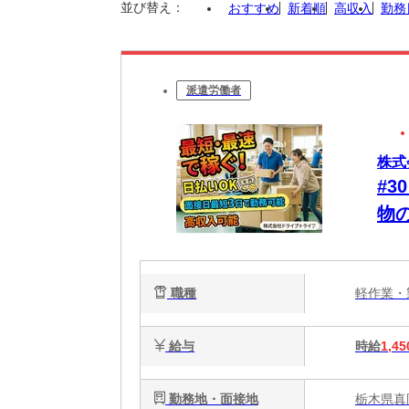
並び替え：
おすすめ
新着順
高収入
勤務
派遣労働者
株式
#
物
張
職種
軽作業
給与
時給
1,45
勤務地・面接地
栃木県真