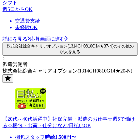
シフト
週5日からOK
交通費支給
未経験OK
詳細を見る
応募画面に進む
株式会社綜合キャリアオプション(1314GH0810G14★37-N)のその他の
求人を見る
派遣労働者
株式会社綜合キャリアオプション(1314GH0810G14★20-N)
【20代～40代活躍中】社保完備・派遣のお仕事☆週5で働け
る☆梱包・出荷・仕分けなど/日払いOK
梱包スタッフ
時給
1,500
円〜