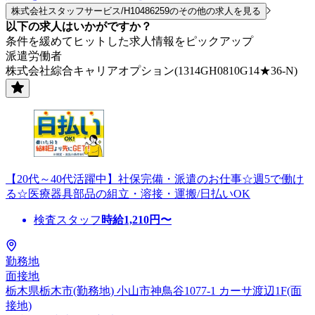
株式会社スタッフサービス/H10486259のその他の求人を見る
以下の求人はいかがですか？
条件を緩めてヒットした求人情報をピックアップ
派遣労働者
株式会社綜合キャリアオプション(1314GH0810G14★36-N)
【20代～40代活躍中】社保完備・派遣のお仕事☆週5で働け
る☆医療器具部品の組立・溶接・運搬/日払いOK
検査スタッフ
時給
1,210
円〜
勤務地
面接地
栃木県栃木市(勤務地) 小山市神鳥谷1077-1 カーサ渡辺1F(面
接地)