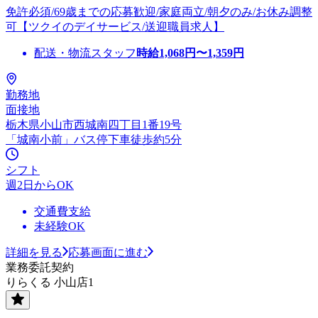
免許必須/69歳までの応募歓迎/家庭両立/朝夕のみ/お休み調整
可【ツクイのデイサービス/送迎職員求人】
配送・物流スタッフ
時給
1,068
円〜
1,359
円
勤務地
面接地
栃木県小山市西城南四丁目1番19号
「城南小前」バス停下車徒歩約5分
シフト
週2日からOK
交通費支給
未経験OK
詳細を見る
応募画面に進む
業務委託契約
りらくる 小山店1