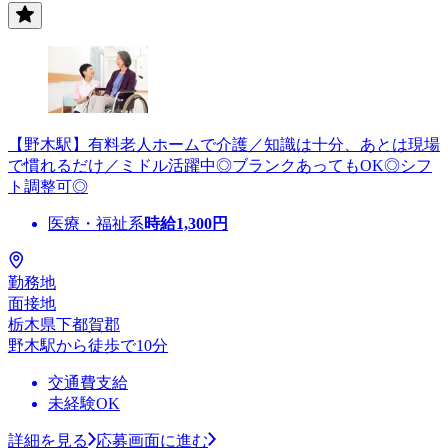
【野木駅】有料老人ホームで介護／知識は十分、あとは現場
で慣れるだけ／ミドル活躍中◎ブランクあってもOK◎シフ
ト調整可◎
医療・福祉系
時給
1,300
円
勤務地
面接地
栃木県下都賀郡
野木駅から徒歩で10分
交通費支給
未経験OK
詳細を見る
応募画面に進む