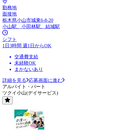
勤務地
面接地
栃木県小山市城東6-8-20
小山駅、小田林駅、結城駅
シフト
1日3時間 週1日からOK
交通費支給
未経験OK
まかないあり
詳細を見る
応募画面に進む
アルバイト・パート
ツクイ小山(デイサービス)