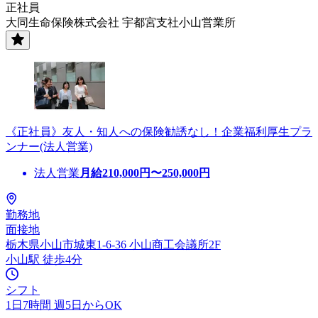
正社員
大同生命保険株式会社 宇都宮支社小山営業所
《正社員》友人・知人への保険勧誘なし！企業福利厚生プラ
ンナー(法人営業)
法人営業
月給
210,000
円〜
250,000
円
勤務地
面接地
栃木県小山市城東1-6-36 小山商工会議所2F
小山駅 徒歩4分
シフト
1日7時間 週5日からOK