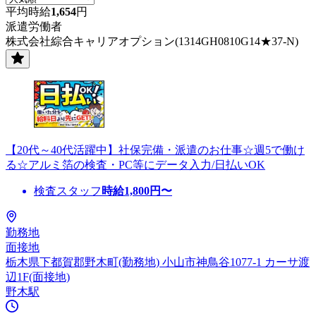
平均時給
1,654
円
派遣労働者
株式会社綜合キャリアオプション(1314GH0810G14★37-N)
【20代～40代活躍中】社保完備・派遣のお仕事☆週5で働け
る☆アルミ箔の検査・PC等にデータ入力/日払いOK
検査スタッフ
時給
1,800
円〜
勤務地
面接地
栃木県下都賀郡野木町(勤務地) 小山市神鳥谷1077-1 カーサ渡
辺1F(面接地)
野木駅