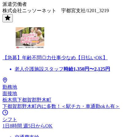
派遣労働者
株式会社ニッソーネット 宇都宮支社/1201_3219
【急募】年齢不問◎力仕事少なめ【日払いOK】
老人介護施設スタッフ
時給
1,350
円〜
2,125
円
勤務地
面接地
栃木県下都賀郡野木町
下都賀郡野木町内に多数！＜駅チカ・車通勤okも有＞
シフト
1日8時間 週5日からOK