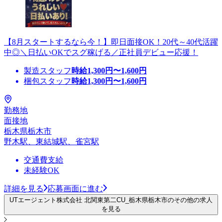
【8月スタートするなら今！】即日面接OK！20代～40代活躍
中◎＼日払いOKでスグ稼げる／正社員デビュー応援！
製造スタッフ
時給
1,300
円〜
1,600
円
梱包スタッフ
時給
1,300
円〜
1,600
円
勤務地
面接地
栃木県栃木市
野木駅、東結城駅、雀宮駅
交通費支給
未経験OK
詳細を見る
応募画面に進む
UTエージェント株式会社 北関東第二CU_栃木県栃木市のその他の求人
を見る