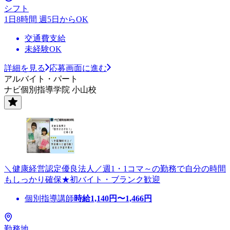
シフト
1日8時間 週5日からOK
交通費支給
未経験OK
詳細を見る
応募画面に進む
アルバイト・パート
ナビ個別指導学院 小山校
＼健康経営認定優良法人／週1・1コマ～の勤務で自分の時間
もしっかり確保★初バイト・ブランク歓迎
個別指導講師
時給
1,140
円〜
1,466
円
勤務地