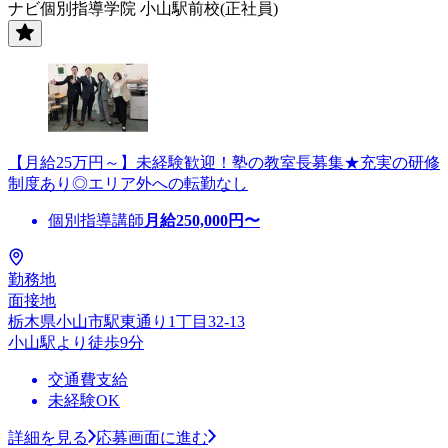
ナビ個別指導学院 小山駅前校(正社員)
【月給25万円～】未経験歓迎！塾の教室長募集★充実の研修
制度あり◎エリア外への転勤なし
個別指導講師
月給
250,000
円〜
勤務地
面接地
栃木県小山市駅東通り1丁目32‐13
小山駅より徒歩9分
交通費支給
未経験OK
詳細を見る
応募画面に進む