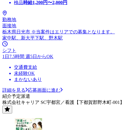
検品
時給
1,200
円〜
2,000
円
勤務地
面接地
栃木県日光市 ※当案件はエリアでの募集となります。
家中駅、新大平下駅、野木駅
シフト
1日7.5時間 週5日からOK
交通費支給
未経験OK
まかないあり
詳細を見る
応募画面に進む
紹介予定派遣
株式会社キャリア SC宇都宮／看護【下都賀郡野木町-001】