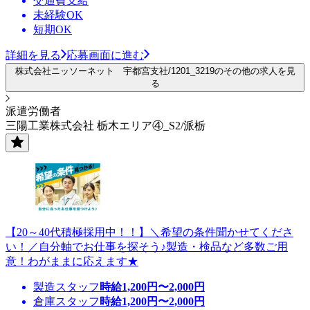
交通費支給
未経験OK
短期OK
詳細を見る
応募画面に進む
株式会社ニッソーネット 宇都宮支社/1201_3219のその他の求人を見
る
派遣労働者
三陽工業株式会社 栃木エリア④_S2/派栃
【20～40代積極採用中！！】＼希望の条件聞かせてくださ
い！／自分軸でお仕事を探そう♪製造・検品など多数ご用
意！わがままに応えます★
製造スタッフ
時給
1,200
円〜
2,000
円
倉庫スタッフ
時給
1,200
円〜
2,000
円