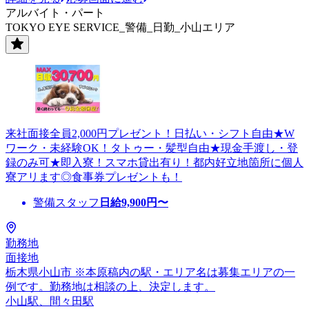
アルバイト・パート
TOKYO EYE SERVICE_警備_日勤_小山エリア
来社面接全員2,000円プレゼント！日払い・シフト自由★W
ワーク・未経験OK！タトゥー・髪型自由★現金手渡し・登
録のみ可★即入寮！スマホ貸出有り！都内好立地箇所に個人
寮アリます◎食事券プレゼントも！
警備スタッフ
日給
9,900
円〜
勤務地
面接地
栃木県小山市 ※本原稿内の駅・エリア名は募集エリアの一
例です。勤務地は相談の上、決定します。
小山駅、間々田駅