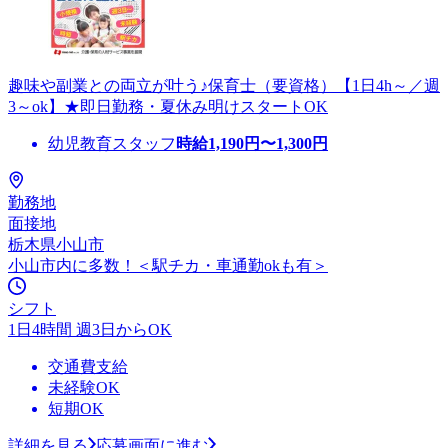
趣味や副業との両立が叶う♪保育士（要資格）【1日4h～／週
3～ok】★即日勤務・夏休み明けスタートOK
幼児教育スタッフ
時給
1,190
円〜
1,300
円
勤務地
面接地
栃木県小山市
小山市内に多数！＜駅チカ・車通勤okも有＞
シフト
1日4時間 週3日からOK
交通費支給
未経験OK
短期OK
詳細を見る
応募画面に進む