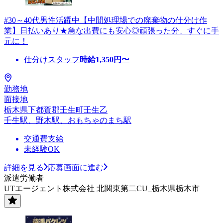
#30～40代男性活躍中【中間処理場での廃棄物の仕分け作
業】日払いあり★急な出費にも安心◎頑張った分、すぐに手
元に！
仕分けスタッフ
時給
1,350
円〜
勤務地
面接地
栃木県下都賀郡壬生町壬生乙
壬生駅、野木駅、おもちゃのまち駅
交通費支給
未経験OK
詳細を見る
応募画面に進む
派遣労働者
UTエージェント株式会社 北関東第二CU_栃木県栃木市