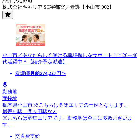
紹介予定派遣
株式会社キャリア SC宇都宮／看護【小山市-002】
小山市／あなたらしく働ける職場探しをサポート！＊20～40
代活躍中＊【紹介予定派遣】
看護師
月給
274,227
円〜
勤務地
面接地
栃木県小山市 ※こちらは募集エリアの一例となります。
最寄り駅：間々田駅など
※こちらは募集エリアです。勤務地は全国に多数ございま
す。
交通費支給