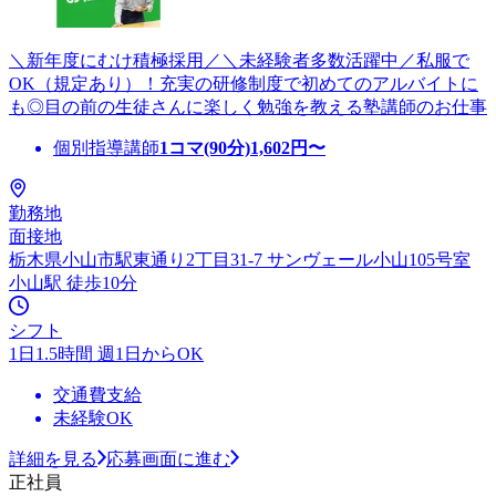
＼新年度にむけ積極採用／＼未経験者多数活躍中／私服で
OK（規定あり）！充実の研修制度で初めてのアルバイトに
も◎目の前の生徒さんに楽しく勉強を教える塾講師のお仕事
個別指導講師
1コマ(90分)
1,602
円〜
勤務地
面接地
栃木県小山市駅東通り2丁目31-7 サンヴェール小山105号室
小山駅 徒歩10分
シフト
1日1.5時間 週1日からOK
交通費支給
未経験OK
詳細を見る
応募画面に進む
正社員