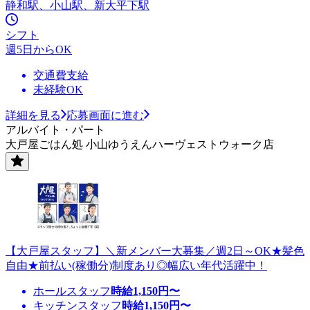
静和駅、小山駅、新大平下駅
シフト
週5日からOK
交通費支給
未経験OK
詳細を見る
応募画面に進む
アルバイト・パート
大戸屋ごはん処 小山ゆうえんハーヴェストウォーク店
【大戸屋スタッフ】＼新メンバー大募集／週2日～OK★髪色
自由★前払い(稼働分)制度あり◎幅広い年代活躍中！
ホールスタッフ
時給
1,150
円〜
キッチンスタッフ
時給
1,150
円〜