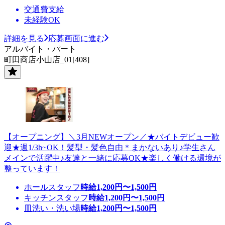
交通費支給
未経験OK
詳細を見る
応募画面に進む
アルバイト・パート
町田商店小山店_01[408]
【オープニング】＼3月NEWオープン／★バイトデビュー歓
迎★週1/3h~OK！髪型・髪色自由＊まかないあり♪学生さん
メインで活躍中♪友達と一緒に応募OK★楽しく働ける環境が
整っています！
ホールスタッフ
時給
1,200
円〜
1,500
円
キッチンスタッフ
時給
1,200
円〜
1,500
円
皿洗い・洗い場
時給
1,200
円〜
1,500
円