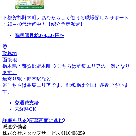
下都賀郡野木町／あなたらしく働ける職場探しをサポート！
＊20～40代活躍中＊【紹介予定派遣】
看護師
月給
274,227
円〜
勤務地
面接地
栃木県下都賀郡野木町 ※こちらは募集エリアの一例となり
ます。
最寄り駅：野木駅など
※こちらは募集エリアです。勤務地は全国に多数ございま
す。
交通費支給
未経験OK
詳細を見る
応募画面に進む
派遣労働者
株式会社スタッフサービス/H10486259