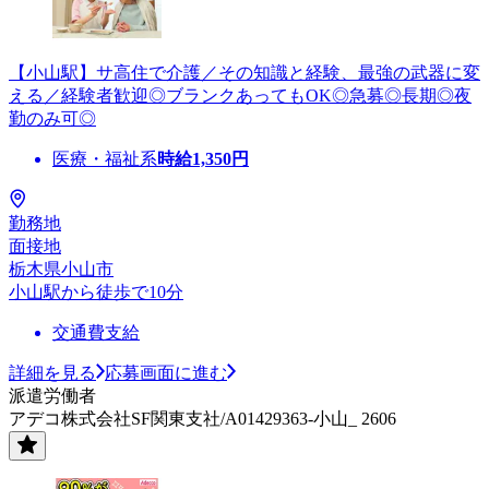
【小山駅】サ高住で介護／その知識と経験、最強の武器に変
える／経験者歓迎◎ブランクあってもOK◎急募◎長期◎夜
勤のみ可◎
医療・福祉系
時給
1,350
円
勤務地
面接地
栃木県小山市
小山駅から徒歩で10分
交通費支給
詳細を見る
応募画面に進む
派遣労働者
アデコ株式会社SF関東支社/A01429363-小山_ 2606