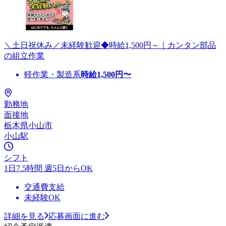
＼土日祝休み／未経験歓迎◆時給1,500円～｜カンタン部品
の組立作業
軽作業・製造系
時給
1,500
円〜
勤務地
面接地
栃木県小山市
小山駅
シフト
1日7.5時間 週5日からOK
交通費支給
未経験OK
詳細を見る
応募画面に進む