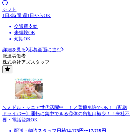
シフト
1日8時間 週1日からOK
交通費支給
未経験OK
短期OK
詳細を見る
応募画面に進む
派遣労働者
株式会社アズスタッフ
＼ミドル・シニア世代活躍中！！／普通免許でOK！《配送
ドライバー》運転に集中できる◎体の負担は極少！！来社不
要・電話登録OK！
配送・物流スタッフ
日給
14,175
円〜
17,719
円