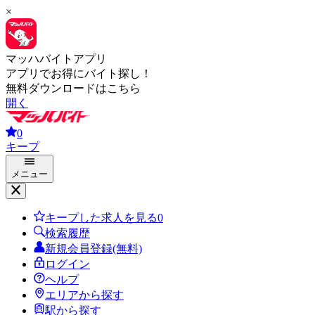
×
マッハバイトアプリ
アプリでお得にバイト探し！
無料ダウンロードはこちら
開く
0
キープ
メニュー
キープした求人を見る
0
検索履歴
新規会員登録(無料)
ログイン
ヘルプ
エリアから探す
駅から探す