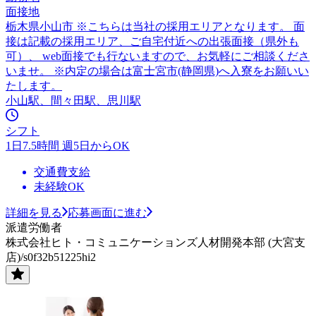
面接地
栃木県小山市 ※こちらは当社の採用エリアとなります。 面
接は記載の採用エリア、ご自宅付近への出張面接（県外も
可）、 web面接でも行ないますので、お気軽にご相談くださ
いませ。 ※内定の場合は富士宮市(静岡県)へ入寮をお願いい
たします。
小山駅、間々田駅、思川駅
シフト
1日7.5時間 週5日からOK
交通費支給
未経験OK
詳細を見る
応募画面に進む
派遣労働者
株式会社ヒト・コミュニケーションズ人材開発本部 (大宮支
店)/s0f32b51225hi2