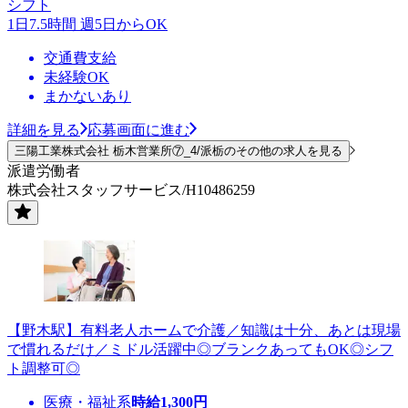
シフト
1日7.5時間 週5日からOK
交通費支給
未経験OK
まかないあり
詳細を見る
応募画面に進む
三陽工業株式会社 栃木営業所⑦_4/派栃のその他の求人を見る
派遣労働者
株式会社スタッフサービス/H10486259
【野木駅】有料老人ホームで介護／知識は十分、あとは現場
で慣れるだけ／ミドル活躍中◎ブランクあってもOK◎シフ
ト調整可◎
医療・福祉系
時給
1,300
円