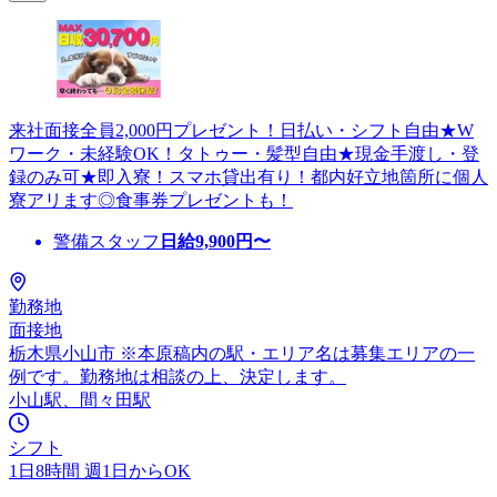
来社面接全員2,000円プレゼント！日払い・シフト自由★W
ワーク・未経験OK！タトゥー・髪型自由★現金手渡し・登
録のみ可★即入寮！スマホ貸出有り！都内好立地箇所に個人
寮アリます◎食事券プレゼントも！
警備スタッフ
日給
9,900
円〜
勤務地
面接地
栃木県小山市 ※本原稿内の駅・エリア名は募集エリアの一
例です。勤務地は相談の上、決定します。
小山駅、間々田駅
シフト
1日8時間 週1日からOK