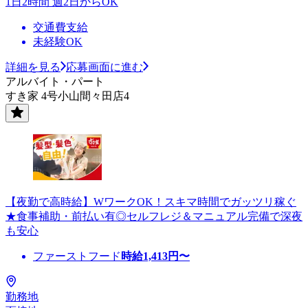
1日2時間 週2日からOK
交通費支給
未経験OK
詳細を見る
応募画面に進む
アルバイト・パート
すき家 4号小山間々田店4
【夜勤で高時給】WワークOK！スキマ時間でガッツリ稼ぐ
★食事補助・前払い有◎セルフレジ＆マニュアル完備で深夜
も安心
ファーストフード
時給
1,413
円〜
勤務地