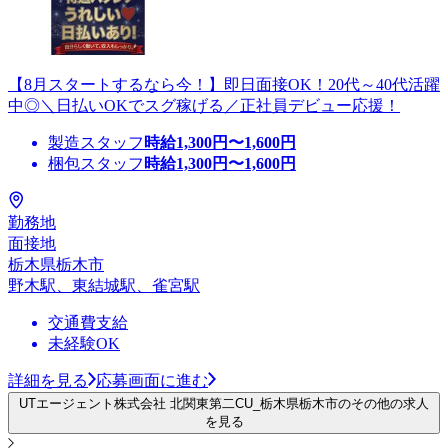
【8月スタートするなら今！】即日面接OK！20代～40代活躍
中◎＼日払いOKでスグ稼げる／正社員デビュー応援！
製造スタッフ
時給
1,300
円〜
1,600
円
梱包スタッフ
時給
1,300
円〜
1,600
円
勤務地
面接地
栃木県栃木市
野木駅、東結城駅、雀宮駅
交通費支給
未経験OK
詳細を見る
応募画面に進む
UTエージェント株式会社 北関東第二CU_栃木県栃木市のその他の求人
を見る