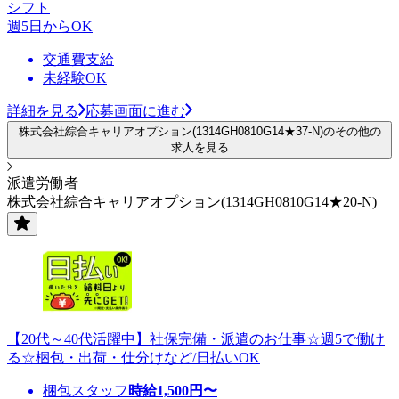
シフト
週5日からOK
交通費支給
未経験OK
詳細を見る
応募画面に進む
株式会社綜合キャリアオプション(1314GH0810G14★37-N)のその他の
求人を見る
派遣労働者
株式会社綜合キャリアオプション(1314GH0810G14★20-N)
【20代～40代活躍中】社保完備・派遣のお仕事☆週5で働け
る☆梱包・出荷・仕分けなど/日払いOK
梱包スタッフ
時給
1,500
円〜