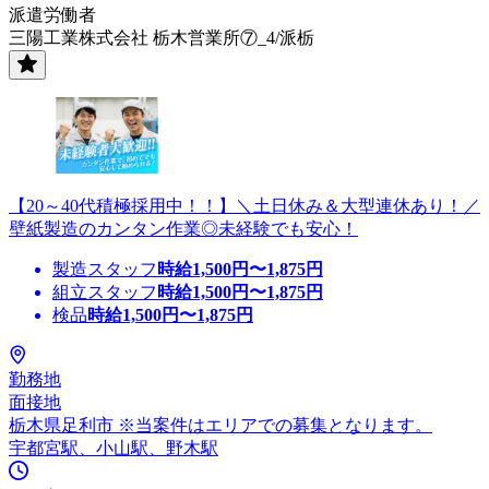
派遣労働者
三陽工業株式会社 栃木営業所⑦_4/派栃
【20～40代積極採用中！！】＼土日休み＆大型連休あり！／
壁紙製造のカンタン作業◎未経験でも安心！
製造スタッフ
時給
1,500
円〜
1,875
円
組立スタッフ
時給
1,500
円〜
1,875
円
検品
時給
1,500
円〜
1,875
円
勤務地
面接地
栃木県足利市 ※当案件はエリアでの募集となります。
宇都宮駅、小山駅、野木駅