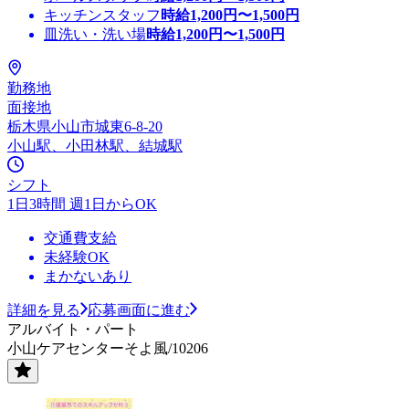
キッチンスタッフ
時給
1,200
円〜
1,500
円
皿洗い・洗い場
時給
1,200
円〜
1,500
円
勤務地
面接地
栃木県小山市城東6-8-20
小山駅、小田林駅、結城駅
シフト
1日3時間 週1日からOK
交通費支給
未経験OK
まかないあり
詳細を見る
応募画面に進む
アルバイト・パート
小山ケアセンターそよ風/10206