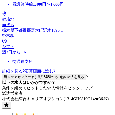
看護師
時給
1,400
円〜
1,600
円
勤務地
面接地
栃木県下都賀郡野木町野木1895-1
野木駅
シフト
週3日からOK
交通費支給
詳細を見る
応募画面に進む
野木ケアセンターそよ風/13488のその他の求人を見る
以下の求人はいかがですか？
条件を緩めてヒットした求人情報をピックアップ
派遣労働者
株式会社綜合キャリアオプション(1314GH0810G14★36-N)