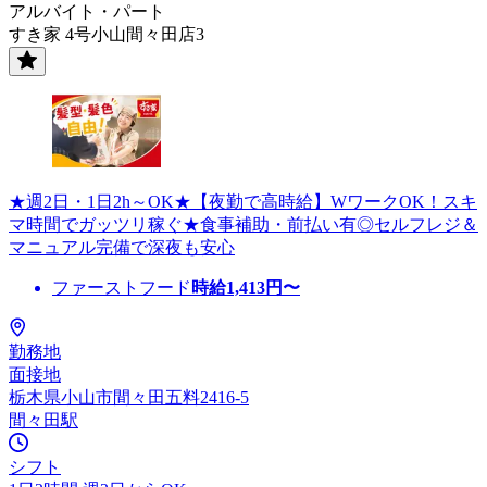
アルバイト・パート
すき家 4号小山間々田店3
★週2日・1日2h～OK★【夜勤で高時給】WワークOK！スキ
マ時間でガッツリ稼ぐ★食事補助・前払い有◎セルフレジ＆
マニュアル完備で深夜も安心
ファーストフード
時給
1,413
円〜
勤務地
面接地
栃木県小山市間々田五料2416-5
間々田駅
シフト