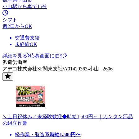
小山駅から車で15分
シフト
週2日からOK
交通費支給
未経験OK
詳細を見る
応募画面に進む
派遣労働者
アデコ株式会社SF関東支社/A01429363-小山_ 2606
＼土日祝休み／未経験歓迎◆時給1,500円～｜カンタン部品
の組立作業
軽作業・製造系
時給
1,500
円〜