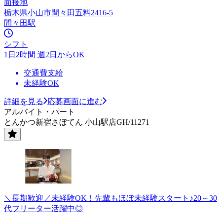
面接地
栃木県小山市間々田五料2416-5
間々田駅
シフト
1日2時間 週2日からOK
交通費支給
未経験OK
詳細を見る
応募画面に進む
アルバイト・パート
とんかつ新宿さぼてん 小山駅店GH/11271
＼長期歓迎／未経験OK！先輩もほぼ未経験スタート♪20～30
代フリーター活躍中◎