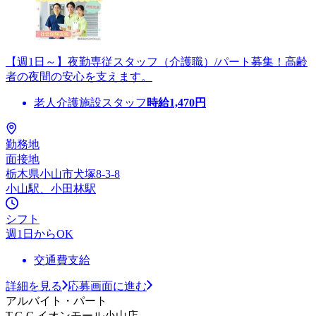
【週1日～】夜勤専従スタッフ（介護職）/パート募集！高齢
者の夜間の安心を支えます。
老人介護施設スタッフ
時給
1,470
円
勤務地
面接地
栃木県小山市犬塚8-3-8
小山駅、小田林駅
シフト
週1日からOK
交通費支給
詳細を見る
応募画面に進む
アルバイト・パート
T.G.C.イオンモール小山店