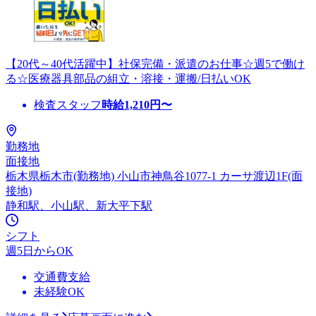
【20代～40代活躍中】社保完備・派遣のお仕事☆週5で働け
る☆医療器具部品の組立・溶接・運搬/日払いOK
検査スタッフ
時給
1,210
円〜
勤務地
面接地
栃木県栃木市(勤務地) 小山市神鳥谷1077-1 カーサ渡辺1F(面
接地)
静和駅、小山駅、新大平下駅
シフト
週5日からOK
交通費支給
未経験OK