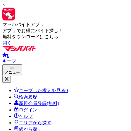
×
マッハバイトアプリ
アプリでお得にバイト探し！
無料ダウンロードはこちら
開く
0
キープ
メニュー
キープした求人を見る
0
検索履歴
新規会員登録(無料)
ログイン
ヘルプ
エリアから探す
駅から探す