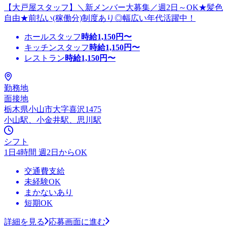
【大戸屋スタッフ】＼新メンバー大募集／週2日～OK★髪色
自由★前払い(稼働分)制度あり◎幅広い年代活躍中！
ホールスタッフ
時給
1,150
円〜
キッチンスタッフ
時給
1,150
円〜
レストラン
時給
1,150
円〜
勤務地
面接地
栃木県小山市大字喜沢1475
小山駅、小金井駅、思川駅
シフト
1日4時間 週2日からOK
交通費支給
未経験OK
まかないあり
短期OK
詳細を見る
応募画面に進む