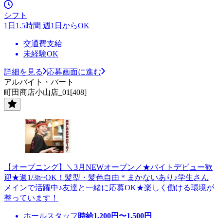
シフト
1日1.5時間 週1日からOK
交通費支給
未経験OK
詳細を見る
応募画面に進む
アルバイト・パート
町田商店小山店_01[408]
【オープニング】＼3月NEWオープン／★バイトデビュー歓
迎★週1/3h~OK！髪型・髪色自由＊まかないあり♪学生さん
メインで活躍中♪友達と一緒に応募OK★楽しく働ける環境が
整っています！
ホールスタッフ
時給
1,200
円〜
1,500
円