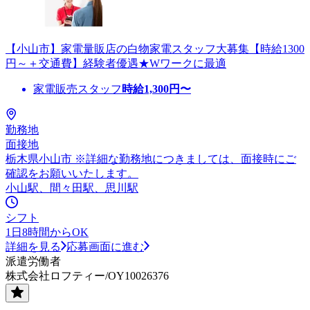
【小山市】家電量販店の白物家電スタッフ大募集【時給1300
円～＋交通費】経験者優遇★Wワークに最適
家電販売スタッフ
時給
1,300
円〜
勤務地
面接地
栃木県小山市 ※詳細な勤務地につきましては、面接時にご
確認をお願いいたします。
小山駅、間々田駅、思川駅
シフト
1日8時間からOK
詳細を見る
応募画面に進む
派遣労働者
株式会社ロフティー/OY10026376