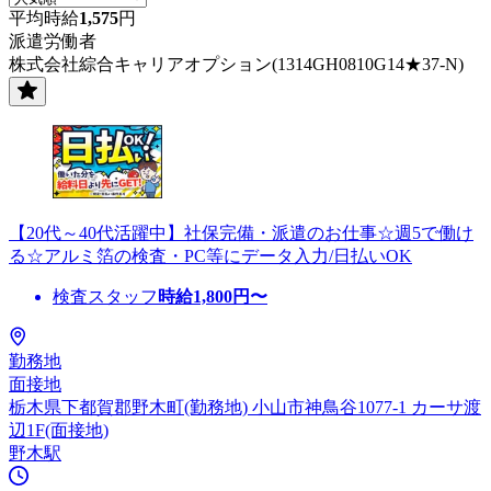
平均時給
1,575
円
派遣労働者
株式会社綜合キャリアオプション(1314GH0810G14★37-N)
【20代～40代活躍中】社保完備・派遣のお仕事☆週5で働け
る☆アルミ箔の検査・PC等にデータ入力/日払いOK
検査スタッフ
時給
1,800
円〜
勤務地
面接地
栃木県下都賀郡野木町(勤務地) 小山市神鳥谷1077-1 カーサ渡
辺1F(面接地)
野木駅