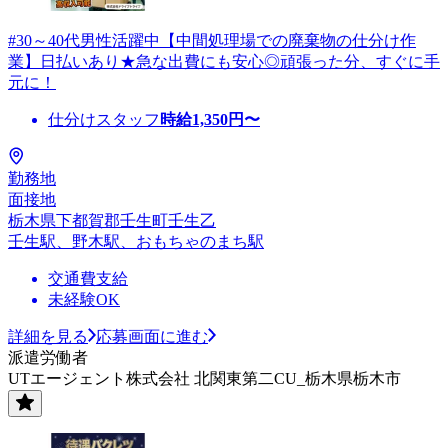
#30～40代男性活躍中【中間処理場での廃棄物の仕分け作
業】日払いあり★急な出費にも安心◎頑張った分、すぐに手
元に！
仕分けスタッフ
時給
1,350
円〜
勤務地
面接地
栃木県下都賀郡壬生町壬生乙
壬生駅、野木駅、おもちゃのまち駅
交通費支給
未経験OK
詳細を見る
応募画面に進む
派遣労働者
UTエージェント株式会社 北関東第二CU_栃木県栃木市