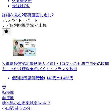
交通費支給
未経験OK
詳細を見る
応募画面に進む
アルバイト・パート
ナビ個別指導学院 小山校
＼健康経営認定優良法人／週1・1コマ～の勤務で自分の時間
もしっかり確保★初バイト・ブランク歓迎
個別指導講師
時給
1,140
円〜
1,466
円
勤務地
面接地
栃木県小山市東城南5-14-17
小山駅 徒歩26分