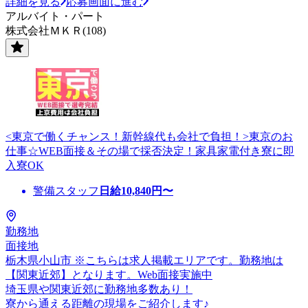
詳細を見る
応募画面に進む
アルバイト・パート
株式会社ＭＫＲ(108)
<東京で働くチャンス！新幹線代も会社で負担！>東京のお
仕事☆WEB面接＆その場で採否決定！家具家電付き寮に即
入寮OK
警備スタッフ
日給
10,840
円〜
勤務地
面接地
栃木県小山市 ※こちらは求人掲載エリアです。勤務地は
【関東近郊】となります。Web面接実施中
埼玉県や関東近郊に勤務地多数あり！
寮から通える距離の現場をご紹介します♪