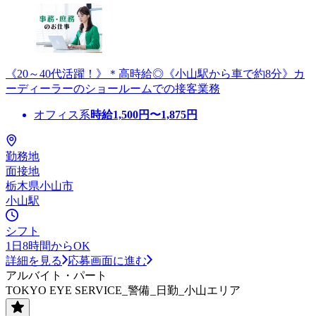
《20～40代活躍！》＊高時給◎《小山駅から車で約8分》カ
ーディーラーのショールームでの接客業務
オフィス系
時給
1,500
円〜
1,875
円
勤務地
面接地
栃木県小山市
小山駅
シフト
1日8時間からOK
詳細を見る
応募画面に進む
アルバイト・パート
TOKYO EYE SERVICE_警備_日勤_小山エリア