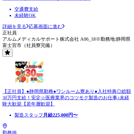
交通費支給
未経験OK
詳細を見る
応募画面に進む
正社員
アルムメディカルサポート株式会社 A06_18※勤務地:静岡県
富士宮市（社員寮完備）
【正社員】●静岡県勤務●ワンルーム寮あり●入社特典◎総額
30万円支給！安定☆医療業界のコツモク製造のお仕事♪未経
験大歓迎【若年層歓迎】
製造スタッフ
月給
225,000
円〜
勤務地