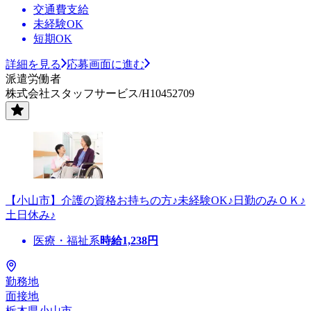
交通費支給
未経験OK
短期OK
詳細を見る
応募画面に進む
派遣労働者
株式会社スタッフサービス/H10452709
【小山市】介護の資格お持ちの方♪未経験OK♪日勤のみＯＫ♪
土日休み♪
医療・福祉系
時給
1,238
円
勤務地
面接地
栃木県小山市