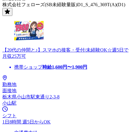
株式会社フェローズ(SB未経験量販)D1_S_476_369T(A)(D1)
【20代の仲間と♪】スマホの接客・受付/未経験OK☆週5日で
月収25万可
携帯ショップ
時給
1,600
円〜
1,900
円
勤務地
面接地
栃木県小山市駅東通り2-3-8
小山駅
シフト
1日8時間 週5日からOK