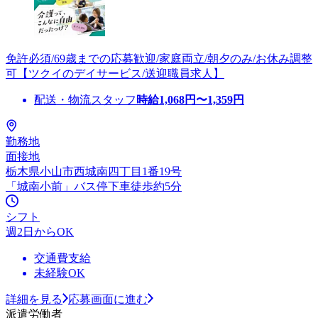
免許必須/69歳までの応募歓迎/家庭両立/朝夕のみ/お休み調整
可【ツクイのデイサービス/送迎職員求人】
配送・物流スタッフ
時給
1,068
円〜
1,359
円
勤務地
面接地
栃木県小山市西城南四丁目1番19号
「城南小前」バス停下車徒歩約5分
シフト
週2日からOK
交通費支給
未経験OK
詳細を見る
応募画面に進む
派遣労働者