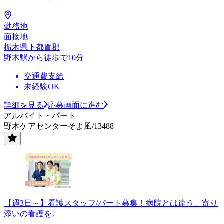
勤務地
面接地
栃木県下都賀郡
野木駅から徒歩で10分
交通費支給
未経験OK
詳細を見る
応募画面に進む
アルバイト・パート
野木ケアセンターそよ風/13488
【週3日～】看護スタッフ/パート募集！病院とは違う、寄り
添いの看護を。