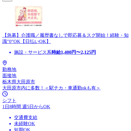
【急募】介護職／履歴書なしで即応募＆スグ開始！経験・知
識"0"OK【日払いOK】
施設・サービス系
時給
1,400
円〜
2,125
円
勤務地
面接地
栃木県大田原市
大田原市内に多数！＜駅チカ・車通勤okも有＞
シフト
1日8時間 週5日からOK
交通費支給
未経験OK
短期OK