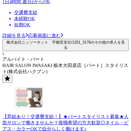
1日4時間 週3日からOK
交通費支給
未経験OK
短期OK
詳細を見る
応募画面に進む
株式会社ニッソーネット 宇都宮支社/1201_3176のその他の求人を見
る
アルバイト・パート
HAIR SALON IWASAKI 栃木大田原店［パート］スタイリス
ト(株式会社ハクブン)
【昇給あり！交通費支給！】★パートスタイリスト募集★人
気サロンで働きませんか？復職希望の方大歓迎◎ネイル・ピ
アス・カラーOKで自分らしく働けます♪