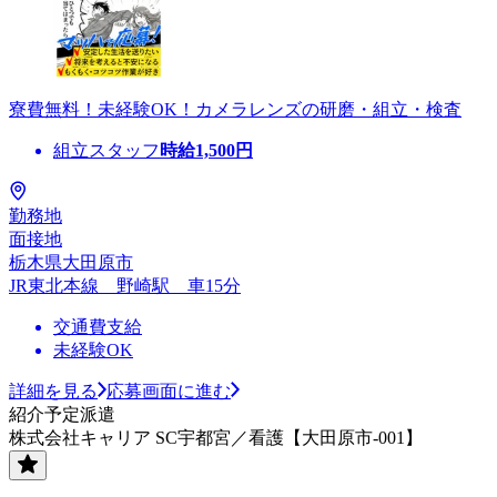
寮費無料！未経験OK！カメラレンズの研磨・組立・検査
組立スタッフ
時給
1,500
円
勤務地
面接地
栃木県大田原市
JR東北本線 野崎駅 車15分
交通費支給
未経験OK
詳細を見る
応募画面に進む
紹介予定派遣
株式会社キャリア SC宇都宮／看護【大田原市-001】