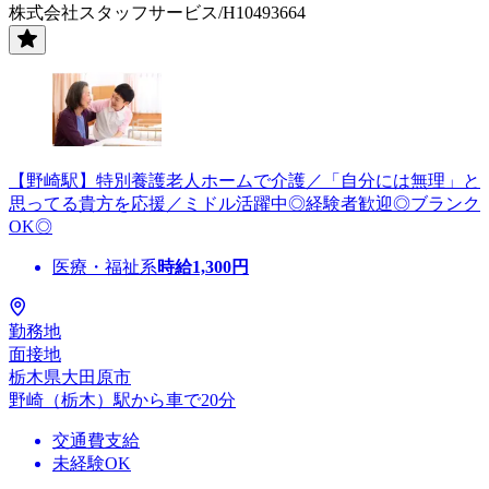
株式会社スタッフサービス/H10493664
【野崎駅】特別養護老人ホームで介護／「自分には無理」と
思ってる貴方を応援／ミドル活躍中◎経験者歓迎◎ブランク
OK◎
医療・福祉系
時給
1,300
円
勤務地
面接地
栃木県大田原市
野崎（栃木）駅から車で20分
交通費支給
未経験OK