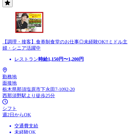
【調理・接客】食券制食堂のお仕事◎未経験OK!!ミドル主
婦・シニア活躍中
レストラン
時給
1,150
円〜
1,200
円
勤務地
面接地
栃木県那須塩原市下永田7-1092-20
西那須野駅より徒歩25分
シフト
週2日からOK
交通費支給
未経験OK