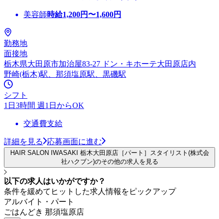
美容師
時給
1,200
円〜
1,600
円
勤務地
面接地
栃木県大田原市加治屋83-27 ドン・キホーテ大田原店内
野崎(栃木)駅、那須塩原駅、黒磯駅
シフト
1日3時間 週1日からOK
交通費支給
詳細を見る
応募画面に進む
HAIR SALON IWASAKI 栃木大田原店［パート］スタイリスト(株式会
社ハクブン)のその他の求人を見る
以下の求人はいかがですか？
条件を緩めてヒットした求人情報をピックアップ
アルバイト・パート
ごはんどき 那須塩原店