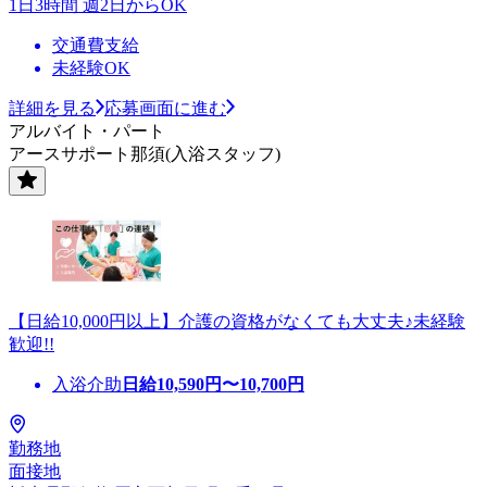
1日3時間 週2日からOK
交通費支給
未経験OK
詳細を見る
応募画面に進む
アルバイト・パート
アースサポート那須(入浴スタッフ)
【日給10,000円以上】介護の資格がなくても大丈夫♪未経験
歓迎!!
入浴介助
日給
10,590
円〜
10,700
円
勤務地
面接地