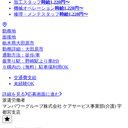
加工スタッフ
時給
1,220
円〜
機械オペレーション
時給
1,220
円〜
修理・メンテスタッフ
時給
1,220
円〜
勤務地
面接地
栃木県大田原市
勤務詳細：大田原市
通勤方法：徒歩/車
最寄り駅：野崎駅より車8分
※構内の（無料）駐車場利用OK
交通費支給
未経験OK
詳細を見る
応募画面に進む
派遣労働者
マンパワーグループ株式会社 ケアサービス事業部(介護) 宇
都宮支店