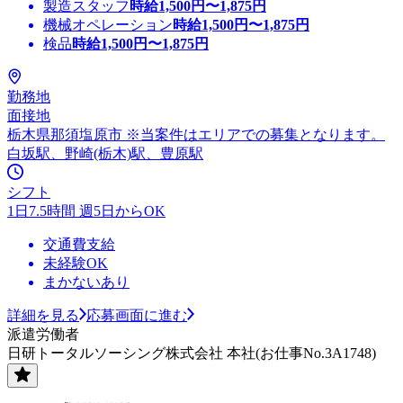
製造スタッフ
時給
1,500
円〜
1,875
円
機械オペレーション
時給
1,500
円〜
1,875
円
検品
時給
1,500
円〜
1,875
円
勤務地
面接地
栃木県那須塩原市 ※当案件はエリアでの募集となります。
白坂駅、野崎(栃木)駅、豊原駅
シフト
1日7.5時間 週5日からOK
交通費支給
未経験OK
まかないあり
詳細を見る
応募画面に進む
派遣労働者
日研トータルソーシング株式会社 本社(お仕事No.3A1748)