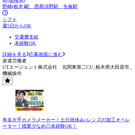
4F(面接地)
野崎(栃木)駅、西那須野駅、矢板駅
シフト
週5日からOK
交通費支給
未経験OK
詳細を見る
応募画面に進む
派遣労働者
UTエージェント株式会社 北関東第二CU_栃木県大田原市_
機械操作
有名大手カメラメーカー！土日祝休み♪レンズの加工オペレ
ーター！残業少なめ◎未経験OK！