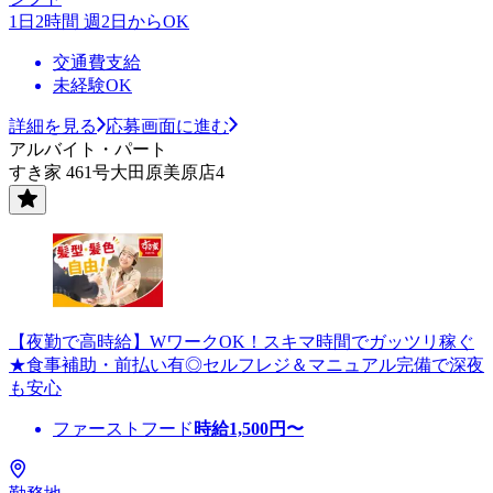
1日2時間 週2日からOK
交通費支給
未経験OK
詳細を見る
応募画面に進む
アルバイト・パート
すき家 461号大田原美原店4
【夜勤で高時給】WワークOK！スキマ時間でガッツリ稼ぐ
★食事補助・前払い有◎セルフレジ＆マニュアル完備で深夜
も安心
ファーストフード
時給
1,500
円〜