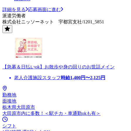
詳細を見る
応募画面に進む
派遣労働者
株式会社ニッソーネット 宇都宮支社/1201_5851
【急募＆日払いok】お散歩や身の回りのお世話メイン
老人介護施設スタッフ
時給
1,400
円〜
2,125
円
勤務地
面接地
栃木県大田原市
大田原市内に多数！＜駅チカ・車通勤okも有＞
シフト