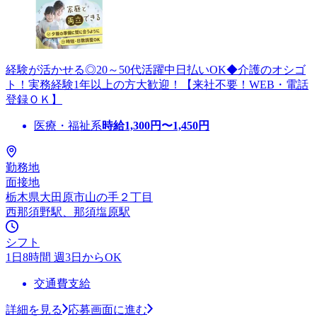
経験が活かせる◎20～50代活躍中日払いOK◆介護のオシゴ
ト！実務経験1年以上の方大歓迎！【来社不要！WEB・電話
登録ＯＫ】
医療・福祉系
時給
1,300
円〜
1,450
円
勤務地
面接地
栃木県大田原市山の手２丁目
西那須野駅、那須塩原駅
シフト
1日8時間 週3日からOK
交通費支給
詳細を見る
応募画面に進む