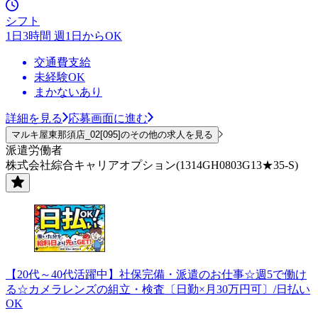
シフト
1日3時間 週1日からOK
交通費支給
未経験OK
まかないあり
詳細を見る
応募画面に進む
マルキ屋東那須店_02[095]のその他の求人を見る
派遣労働者
株式会社綜合キャリアオプション(1314GH0803G13★35-S)
【20代～40代活躍中】社保完備・派遣のお仕事☆週5で働け
る☆カメラレンズの組立・検査〔日勤×月30万円可〕/日払い
OK