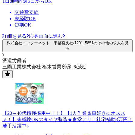
1日8時間 週5日からOK
交通費支給
未経験OK
短期OK
詳細を見る
応募画面に進む
株式会社ニッソーネット 宇都宮支社/1201_5851のその他の求人を見
る
派遣労働者
三陽工業株式会社 栃木営業所⑤_6/派栃
【20～40代積極採用中！！】【1人作業＆車好きにオスス
メ！】未経験OKのタイヤ製造★食堂アリ！社宅補助3万円！
若手活躍中♪