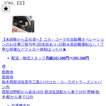
_37362_【正】
【未経験から正社員へ】コカ・コーラ社自販機オペレーショ
ンのお仕事◎賞与年2回支給あり♪日勤＆長距離運転なし！丁
寧な研修などフォロー体制ばっちり★
配送・物流スタッフ
月給
245,500
円〜
295,500
円
勤務地
面接地
栃木県那須塩原市三島2-119コカ・コ―ラボトラ―ズジャパ
ン内
西那須野駅から徒歩18分 那須塩原駅から車で10分 野崎(栃
木)駅から車で12分
交通費支給