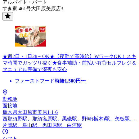
アルバイト・パート
すき家 461号大田原美原店3
★週2日・1日2h～OK★【夜勤で高時給】WワークOK！スキ
マ時間でガッツリ稼ぐ★食事補助・前払い有◎セルフレジ＆
マニュアル完備で深夜も安心
ファーストフード
時給
1,500
円〜
勤務地
面接地
栃木県大田原市美原1-1-6
西那須野駅、那須塩原駅、黒磯駅、野崎(栃木)駅、矢板駅、
片岡駅、烏山駅、黒田原駅、白河駅
シフト