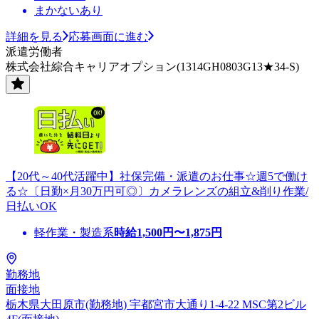
まかないあり
詳細を見る
応募画面に進む
派遣労働者
株式会社綜合キャリアオプション(1314GH0803G13★34-S)
【20代～40代活躍中】社保完備・派遣のお仕事☆週5で働け
る☆〔日勤×月30万円可◎〕カメラレンズの組立&削り作業/
日払いOK
軽作業・製造系
時給
1,500
円〜
1,875
円
勤務地
面接地
栃木県大田原市(勤務地) 宇都宮市大通り1-4-22 MSC第2ビル