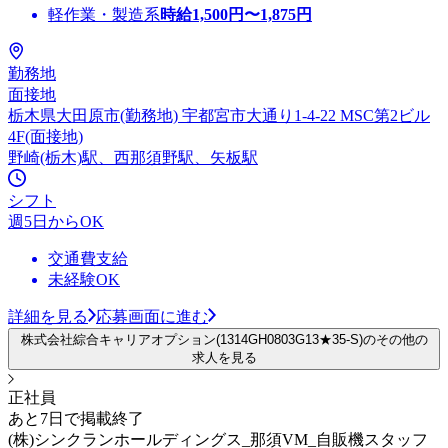
軽作業・製造系
時給
1,500
円〜
1,875
円
勤務地
面接地
栃木県大田原市(勤務地) 宇都宮市大通り1-4-22 MSC第2ビル
4F(面接地)
野崎(栃木)駅、西那須野駅、矢板駅
シフト
週5日からOK
交通費支給
未経験OK
詳細を見る
応募画面に進む
株式会社綜合キャリアオプション(1314GH0803G13★35-S)のその他の
求人を見る
正社員
あと7日で掲載終了
(株)シンクランホールディングス_那須VM_自販機スタッフ