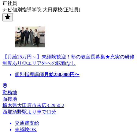
正社員
ナビ個別指導学院 大田原校(正社員)
【月給25万円～】未経験歓迎！塾の教室長募集★充実の研修
制度あり◎エリア外への転勤なし
個別指導講師
月給
250,000
円〜
勤務地
面接地
栃木県大田原市末広3-2950-2
西那須野駅より車で11分
交通費支給
未経験OK