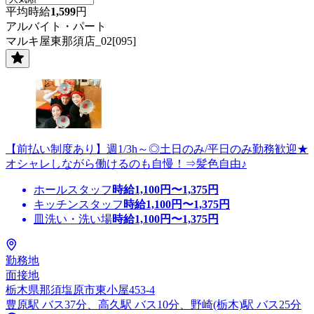
平均時給
1,599
円
アルバイト・パート
マルキ屋東那須店_02[095]
【前払い制度あり】週1/3h～◎土日のみ/平日のみ勤務歓迎★
オシャレしながら働けるのも自慢！⇒髪色自由♪
ホールスタッフ
時給
1,100
円〜
1,375
円
キッチンスタッフ
時給
1,100
円〜
1,375
円
皿洗い・洗い場
時給
1,100
円〜
1,375
円
勤務地
面接地
栃木県那須塩原市東小屋453‐4
豊原駅 バス37分、高久駅 バス10分、野崎(栃木)駅 バス25分