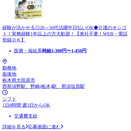
経験が活かせる◎20～50代活躍中日払いOK◆介護のオシゴ
ト！実務経験1年以上の方大歓迎！【来社不要！WEB・電話
登録ＯＫ】
医療・福祉系
時給
1,300
円〜
1,450
円
勤務地
面接地
栃木県大田原市
西那須野駅、野崎(栃木)駅、那須塩原駅
シフト
1日8時間 週3日からOK
交通費支給
詳細を見る
応募画面に進む