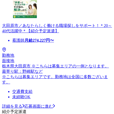
大田原市／あなたらしく働ける職場探しをサポート！＊20～
40代活躍中＊【紹介予定派遣】
看護師
月給
274,227
円〜
勤務地
面接地
栃木県大田原市 ※こちらは募集エリアの一例となります。
最寄り駅：野崎駅など
※こちらは募集エリアです。勤務地は全国に多数ございま
す。
交通費支給
未経験OK
詳細を見る
応募画面に進む
紹介予定派遣