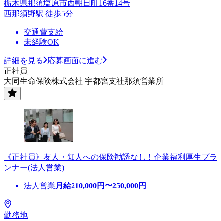
栃木県那須塩原市西朝日町16番14号
西那須野駅 徒歩5分
交通費支給
未経験OK
詳細を見る
応募画面に進む
正社員
大同生命保険株式会社 宇都宮支社那須営業所
《正社員》友人・知人への保険勧誘なし！企業福利厚生プラ
ンナー(法人営業)
法人営業
月給
210,000
円〜
250,000
円
勤務地