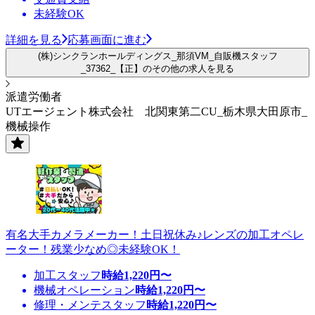
未経験OK
詳細を見る
応募画面に進む
(株)シンクランホールディングス_那須VM_自販機スタッフ
_37362_【正】のその他の求人を見る
派遣労働者
UTエージェント株式会社 北関東第二CU_栃木県大田原市_
機械操作
有名大手カメラメーカー！土日祝休み♪レンズの加工オペレ
ーター！残業少なめ◎未経験OK！
加工スタッフ
時給
1,220
円〜
機械オペレーション
時給
1,220
円〜
修理・メンテスタッフ
時給
1,220
円〜