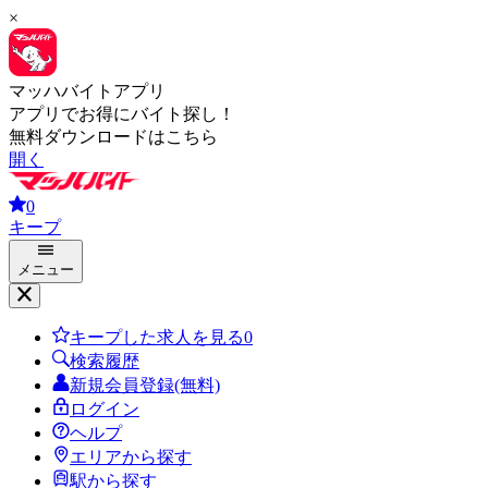
×
マッハバイトアプリ
アプリでお得にバイト探し！
無料ダウンロードはこちら
開く
0
キープ
メニュー
キープした求人を見る
0
検索履歴
新規会員登録(無料)
ログイン
ヘルプ
エリアから探す
駅から探す