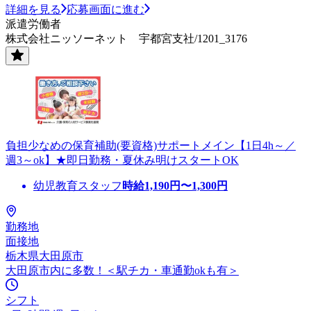
詳細を見る
応募画面に進む
派遣労働者
株式会社ニッソーネット 宇都宮支社/1201_3176
負担少なめの保育補助(要資格)サポートメイン【1日4h～／
週3～ok】★即日勤務・夏休み明けスタートOK
幼児教育スタッフ
時給
1,190
円〜
1,300
円
勤務地
面接地
栃木県大田原市
大田原市内に多数！＜駅チカ・車通勤okも有＞
シフト