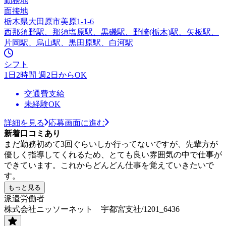
勤務地
面接地
栃木県大田原市美原1-1-6
西那須野駅、那須塩原駅、黒磯駅、野崎(栃木)駅、矢板駅、
片岡駅、烏山駅、黒田原駅、白河駅
シフト
1日2時間 週2日からOK
交通費支給
未経験OK
詳細を見る
応募画面に進む
新着口コミあり
まだ勤務初めて3回ぐらいしか行ってないですが、先輩方が
優しく指導してくれるため、とても良い雰囲気の中で仕事が
できています。これからどんどん仕事を覚えていきたいで
す。
もっと見る
派遣労働者
株式会社ニッソーネット 宇都宮支社/1201_6436