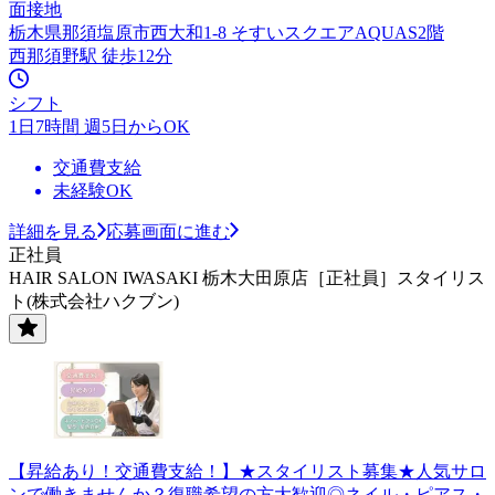
面接地
栃木県那須塩原市西大和1-8 そすいスクエアAQUAS2階
西那須野駅 徒歩12分
シフト
1日7時間 週5日からOK
交通費支給
未経験OK
詳細を見る
応募画面に進む
正社員
HAIR SALON IWASAKI 栃木大田原店［正社員］スタイリス
ト(株式会社ハクブン)
【昇給あり！交通費支給！】★スタイリスト募集★人気サロ
ンで働きませんか？復職希望の方大歓迎◎ネイル・ピアス・