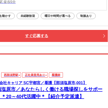
駅 徒歩5分
を動かす
未経験歓迎
曜日や時間が選べる
制服あり
すぐ応募する
西那須野駅
正社員登用あり
看護師
会社キャリア SC宇都宮／看護【那須塩原市-001】
須塩原市／あなたらしく働ける職場探しをサポー
！＊20～40代活躍中＊【紹介予定派遣】