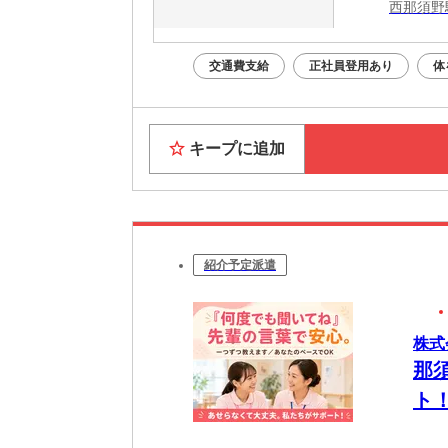
西那須野
交通費支給
正社員登用あり
体
キープに追加
紹介予定派遣
株式
那
ト