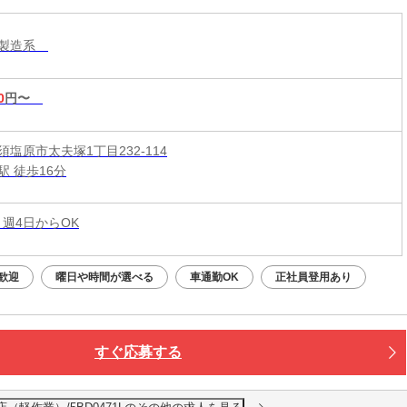
・製造系
0
円〜
塩原市太夫塚1丁目232-114
駅 徒歩16分
 週4日からOK
歓迎
曜日や時間が選べる
車通勤OK
正社員登用あり
すぐ応募する