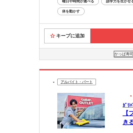
曜日や時間が選べる
語学力を生かせ
体を動かす
キープに追加
かっぱ寿司
アルバイト・パート
ｶﾞﾘ
【
き