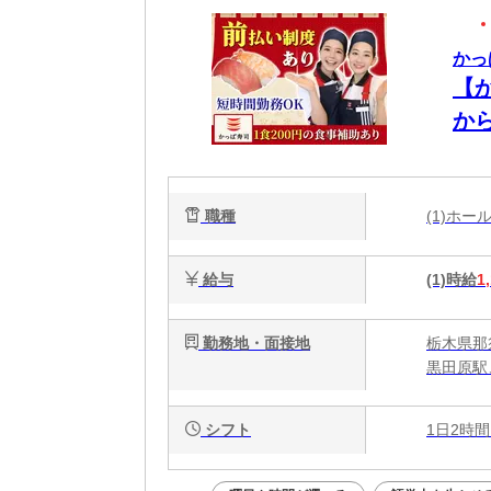
かっ
【
から
職種
(1)ホ
給与
(1)時給
1
勤務地・面接地
栃木県那
黒田原駅
シフト
1日2時間