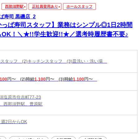
西那須野駅
正社員登用あり
ホールスタッフ
ぱ寿司 黒磯店_2
かっぱ寿司スタッフ】業務はシンプル◎1日2時間
OK！＼★!!学生歓迎!!★／選考時履歴書不要♪
ールスタッフ (2)キッチンスタッフ (3)皿洗い・洗い場
,100
円〜
(2)時給
1,100
円〜
(3)時給
1,100
円〜
須塩原市住吉町77-23
、西那須野駅、豊原駅
 週2日からOK