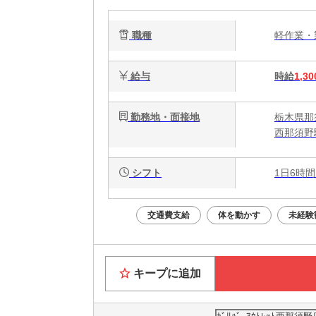
職種
軽作業
給与
時給
1,30
勤務地・面接地
栃木県那須
西那須野
シフト
1日6時間
交通費支給
体を動かす
未経験
キープに追加