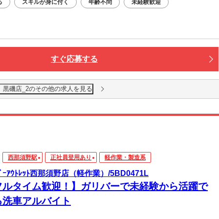
る
スキルが身に付く
年齢不問
未経験歓迎
すぐ応募する
 黒磯店_2のその他の求人を見る
西那須野駅
正社員登用あり
軽作業・製造系
ﾊﾞｰｱｳﾄﾚｯﾄ西那須野店（軽作業）/5BD0471L
フルタイム歓迎！】ガリバーで未経験から活躍で
る洗車アルバイト