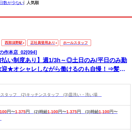
日数が少ない
人気順
西那須野駅
正社員登用あり
ホールスタッフ
作本店_02[094]
前払い制度あり】週1/3h～◎土日のみ/平日のみ勤
歓迎★オシャレしながら働けるのも自慢！⇒髪色
♪
ールスタッフ (2)キッチンスタッフ (3)皿洗い・洗い場
,100
円〜
1,375
円
(2)時給
1,100
円〜
1,375
円
(3)時給
1,100
円〜