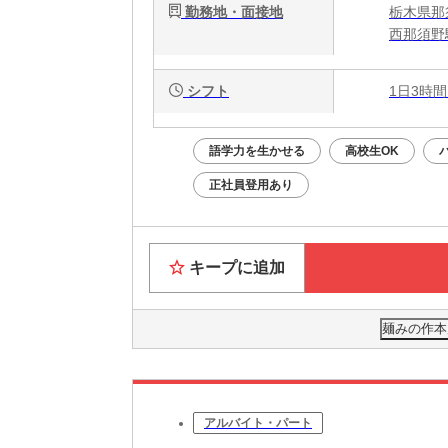
勤務地・面接地
栃木県那
西那須野
シフト
1日3時間
語学力を生かせる
高校生OK
正社員登用あり
キープに追加
麺みの作本店
アルバイト・パート