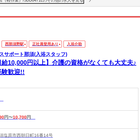
須野店（軽作業）/5BD0471Lのその他の求人を見る
西那須野駅
正社員登用あり
入浴介助
スサポート那須(入浴スタッフ)
給10,000円以上】介護の資格がなくても大丈夫♪
験歓迎!!
助
90
円〜
10,700
円
須塩原市西朝日町16番14号