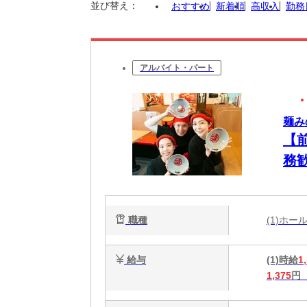
並び替え：
おすすめ
新着順
高収入
勤務
アルバイト・パート
麺みの
【
務
自由
職種
(1)ホ
給与
(1)時給
1
1,375
円