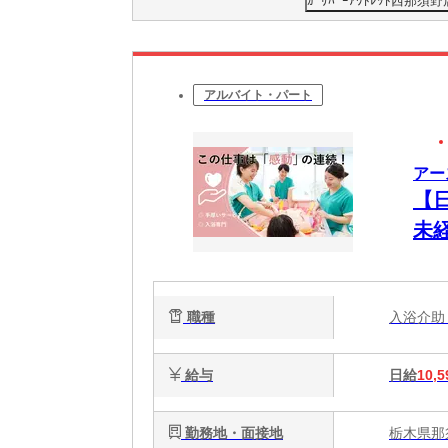
ｶﾞﾘﾊﾞｰｱｳﾄﾚｯﾄ西那
アルバイト・パート
アー
【日
未経
職種
入浴介
給与
日給
10,5
勤務地・面接地
栃木県那