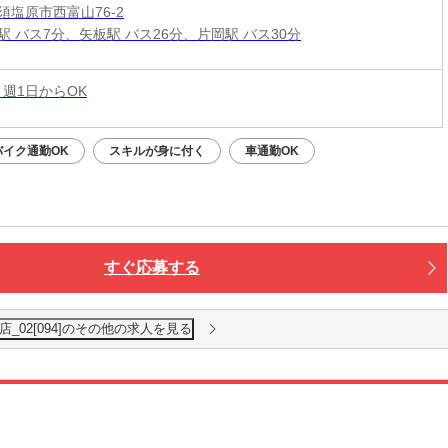
須塩原市西富山76-2
駅 バス7分、矢板駅 バス26分、片岡駅 バス30分
 週1日からOK
バイク通勤OK
スキルが身に付く
車通勤OK
すぐ応募する
_02[094]のその他の求人を見る