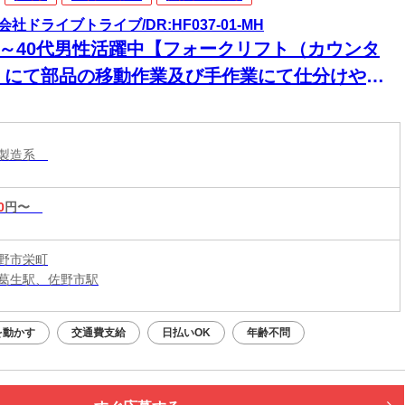
会社ドライブトライブ/DR:HF037-01-MH
30～40代男性活躍中【フォークリフト（カウンタ
）にて部品の移動作業及び手作業にて仕分けや整
の業務】日払いあり★急な出費にも安心◎頑張っ
分、すぐに手元に！
・製造系
0
円〜
野市栄町
葛生駅、佐野市駅
を動かす
交通費支給
日払いOK
年齢不問