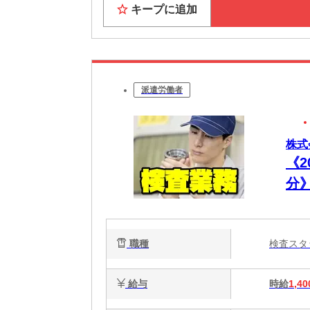
キープに追加
派遣労働者
株式
《
分
車
×
職種
検査ス
給与
時給
1,40