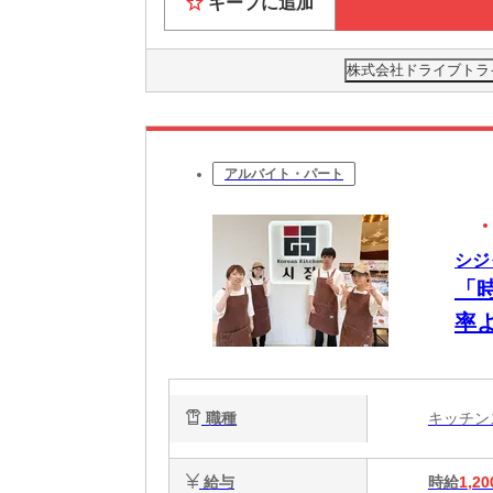
キープに追加
株式会社ドライブトライブ
アルバイト・パート
シジ
「
率
職種
キッチ
給与
時給
1,20