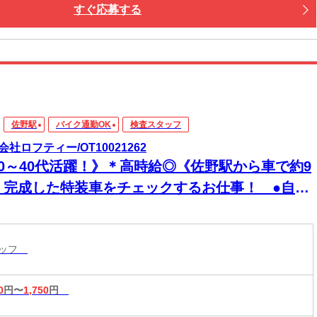
すぐ応募する
佐野駅
バイク通勤OK
検査スタッフ
会社ロフティー/OT10021262
20～40代活躍！》＊高時給◎《佐野駅から車で約9
》完成した特装車をチェックするお仕事！ ●自動
が好きな方必見● 若手男性スタッフ活躍中 日勤
土日祝休み
タッフ
0
円〜
1,750
円