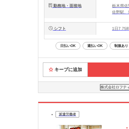
勤務地・面接地
栃木県佐
佐野駅、
シフト
1日7.7
日払いOK
週払いOK
制服あり
キープに追加
株式会社ロフティー
派遣労働者