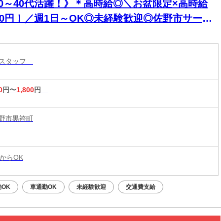
20～40代活躍！》＊高時給◎＼お盆限定×高時給
440円！／週1日～OK◎未経験歓迎◎佐野市サービ
エリアのフードコートで食器洗い・片付け補助｜
歳までの男女活躍中!!
ンスタッフ
0
円〜
1,800
円
野市黒袴町
からOK
OK
車通勤OK
未経験歓迎
交通費支給