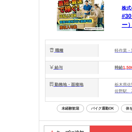
株式
#
ー
理
た
職種
軽作業
給与
時給
1,50
勤務地・面接地
栃木県佐
佐野駅、
未経験歓迎
バイク通勤OK
体