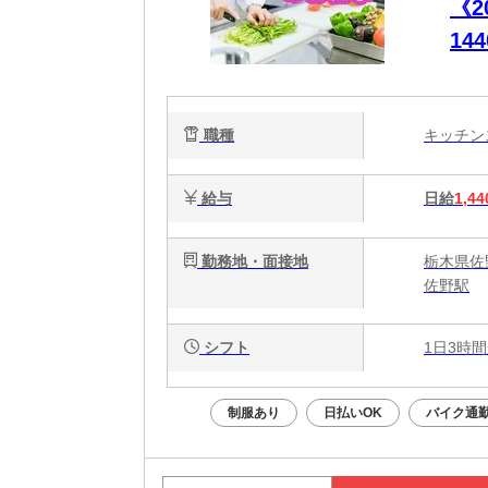
《
1
ス
60
職種
キッチ
給与
日給
1,44
勤務地・面接地
栃木県佐
佐野駅
シフト
1日3時間
制服あり
日払いOK
バイク通勤