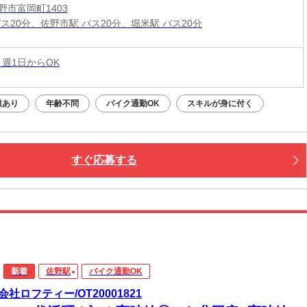
野市富岡町1403
ス20分、佐野市駅 バス20分、堀米駅 バス20分
 週1日からOK
服あり
年齢不問
バイク通勤OK
スキルが身に付く
すぐ応募する
新着
佐野駅
バイク通勤OK
会社ロフティー/OT20001821