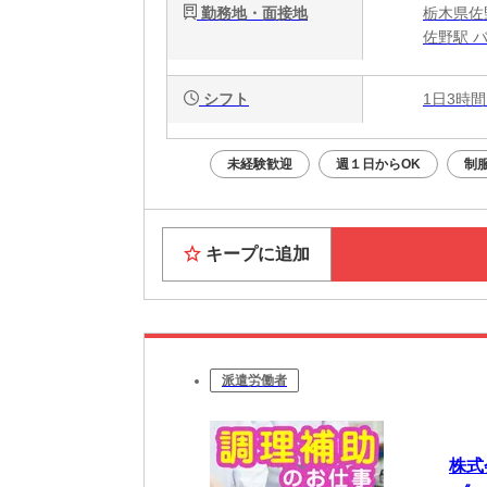
勤務地・面接地
栃木県佐
佐野駅 バ
シフト
1日3時間
未経験歓迎
週１日からOK
制
キープに追加
派遣労働者
株式