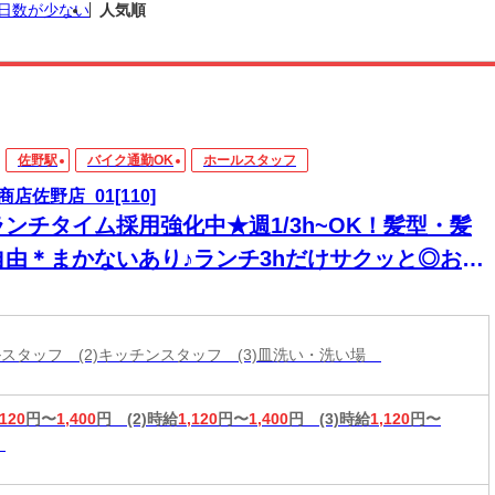
日数が少ない
人気順
佐野駅
バイク通勤OK
ホールスタッフ
商店佐野店_01[110]
ランチタイム採用強化中★週1/3h~OK！髪型・髪
自由＊まかないあり♪ランチ3hだけサクッと◎お昼
けの短時間勤務で家庭との両立♪
ールスタッフ (2)キッチンスタッフ (3)皿洗い・洗い場
,120
円〜
1,400
円
(2)時給
1,120
円〜
1,400
円
(3)時給
1,120
円〜