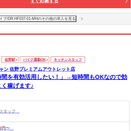
すぐ応募する
/DR:HF037-01-MHのその他の求人を見る
佐野駅
バイク通勤OK
キッチンスタッフ
ャン 佐野プレミアムアウトレット店
時間を有効活用したい！」→短時間もOKなので効
よく稼げます♪
ンスタッフ
0
円〜