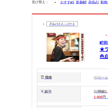
並び替え：
おすすめ
新着順
高収入
勤務
アルバイト・パート
町田
★
色
だ
職種
(1)ホ
給与
(1)時給
1
1,400
円