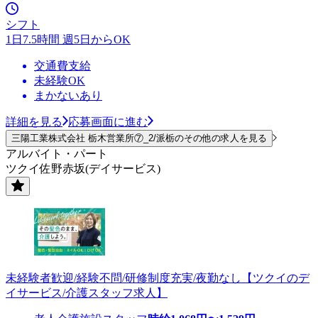
シフト
1日7.5時間 週5日からOK
交通費支給
未経験OK
まかないあり
詳細を見る
応募画面に進む
三陽工業株式会社 栃木営業所⑦_2/派栃のその他の求人を見る
アルバイト・パート
ツクイ佐野赤坂(デイサービス)
未経験者歓迎/経験不問/研修制度充実/夜勤なし【ツクイのデ
イサービス/介護スタッフ求人】