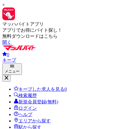
×
マッハバイトアプリ
アプリでお得にバイト探し！
無料ダウンロードはこちら
開く
0
キープ
メニュー
キープした求人を見る
0
検索履歴
新規会員登録(無料)
ログイン
ヘルプ
エリアから探す
駅から探す