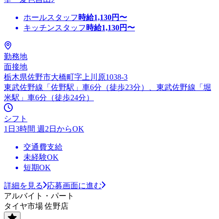
ホールスタッフ
時給
1,130
円〜
キッチンスタッフ
時給
1,130
円〜
勤務地
面接地
栃木県佐野市大橋町字上川原1038-3
東武佐野線「佐野駅」車6分（徒歩23分）、東武佐野線「堀
米駅」車6分（徒歩24分）
シフト
1日3時間 週2日からOK
交通費支給
未経験OK
短期OK
詳細を見る
応募画面に進む
アルバイト・パート
タイヤ市場 佐野店