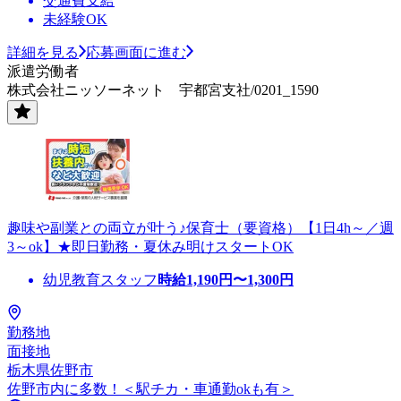
交通費支給
未経験OK
詳細を見る
応募画面に進む
派遣労働者
株式会社ニッソーネット 宇都宮支社/0201_1590
趣味や副業との両立が叶う♪保育士（要資格）【1日4h～／週
3～ok】★即日勤務・夏休み明けスタートOK
幼児教育スタッフ
時給
1,190
円〜
1,300
円
勤務地
面接地
栃木県佐野市
佐野市内に多数！＜駅チカ・車通勤okも有＞