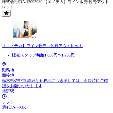
株式会社iDA/15095989 【エノテカ】ワイン販売 佐野アウト
レット
【エノテカ】ワイン販売 佐野アウトレット
販売スタッフ
時給
1,650
円〜
1,750
円
勤務地
面接地
栃木県佐野市 詳細な勤務地につきましては、面接時にご確
認をお願いいたします
佐野駅
シフト
週4日からOK