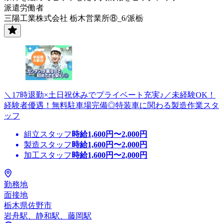
派遣労働者
三陽工業株式会社 栃木営業所⑧_6/派栃
＼17時退勤×土日祝休みでプライベート充実♪／未経験OK！
経験者優遇！無料駐車場完備◎特装車に関わる製造作業スタ
ッフ
組立スタッフ
時給
1,600
円〜
2,000
円
製造スタッフ
時給
1,600
円〜
2,000
円
加工スタッフ
時給
1,600
円〜
2,000
円
勤務地
面接地
栃木県佐野市
岩舟駅、静和駅、藤岡駅