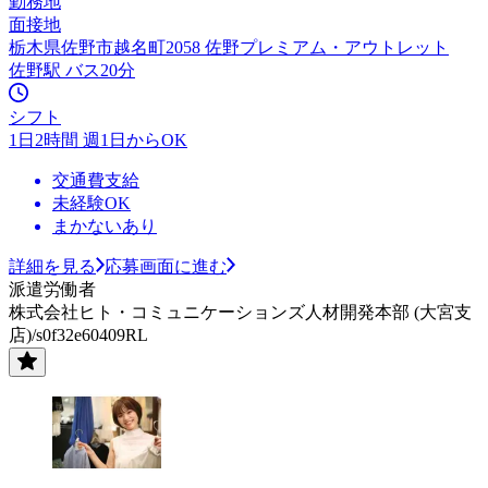
勤務地
面接地
栃木県佐野市越名町2058 佐野プレミアム・アウトレット
佐野駅 バス20分
シフト
1日2時間 週1日からOK
交通費支給
未経験OK
まかないあり
詳細を見る
応募画面に進む
派遣労働者
株式会社ヒト・コミュニケーションズ人材開発本部 (大宮支
店)/s0f32e60409RL