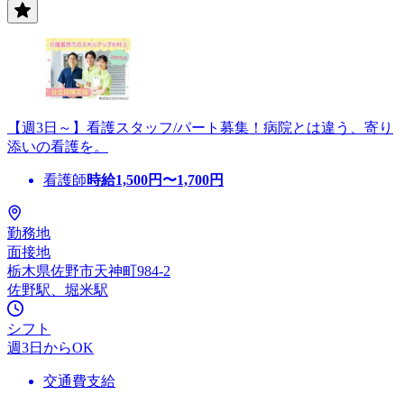
【週3日～】看護スタッフ/パート募集！病院とは違う、寄り
添いの看護を。
看護師
時給
1,500
円〜
1,700
円
勤務地
面接地
栃木県佐野市天神町984-2
佐野駅、堀米駅
シフト
週3日からOK
交通費支給