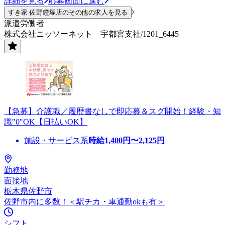
詳細を見る
応募画面に進む
すき家 佐野鐙塚店のその他の求人を見る
派遣労働者
株式会社ニッソーネット 宇都宮支社/1201_6445
【急募】介護職／履歴書なしで即応募＆スグ開始！経験・知
識"0"OK【日払いOK】
施設・サービス系
時給
1,400
円〜
2,125
円
勤務地
面接地
栃木県佐野市
佐野市内に多数！＜駅チカ・車通勤okも有＞
シフト