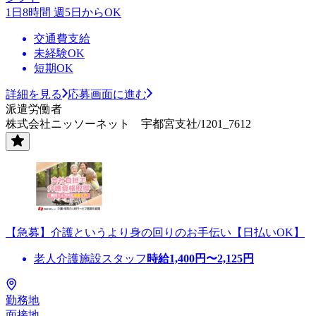
1日8時間 週5日からOK
交通費支給
未経験OK
短期OK
詳細を見る
応募画面に進む
派遣労働者
株式会社ニッソーネット 宇都宮支社/1201_7612
【急募】介護というより身の回りのお手伝い【日払いOK】
老人介護施設スタッフ
時給
1,400
円〜
2,125
円
勤務地
面接地