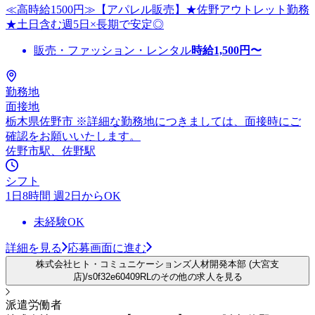
≪高時給1500円≫【アパレル販売】★佐野アウトレット勤務
★土日含む週5日×長期で安定◎
販売・ファッション・レンタル
時給
1,500
円〜
勤務地
面接地
栃木県佐野市 ※詳細な勤務地につきましては、面接時にご
確認をお願いいたします。
佐野市駅、佐野駅
シフト
1日8時間 週2日からOK
未経験OK
詳細を見る
応募画面に進む
株式会社ヒト・コミュニケーションズ人材開発本部 (大宮支
店)/s0f32e60409RLのその他の求人を見る
派遣労働者