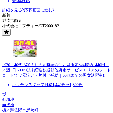
未経験OK
詳細を見る
応募画面に進む
新着
派遣労働者
株式会社ロフティー/OT20001821
《20～40代活躍！》＊高時給◎＼お盆限定×高時給1440円！
／週1日～OK◎未経験歓迎◎佐野市サービスエリアのフード
コートで食器洗い・片付け補助｜60歳までの男女活躍中!!
キッチンスタッフ
日給
1,440
円〜
1,800
円
勤務地
面接地
栃木県佐野市黒袴町