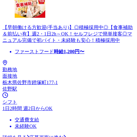
【早朝働ける方歓迎(手当あり)】◎積極採用中◎【食事補助
＆前払い有】週2・1日2h～OK！セルフレジで簡単接客◎マ
ニュアル完備で初バイト・未経験も安心！積極採用中
ファーストフード
時給
1,200
円〜
勤務地
面接地
栃木県佐野市鐙塚町177-1
佐野駅
シフト
1日2時間 週2日からOK
交通費支給
未経験OK