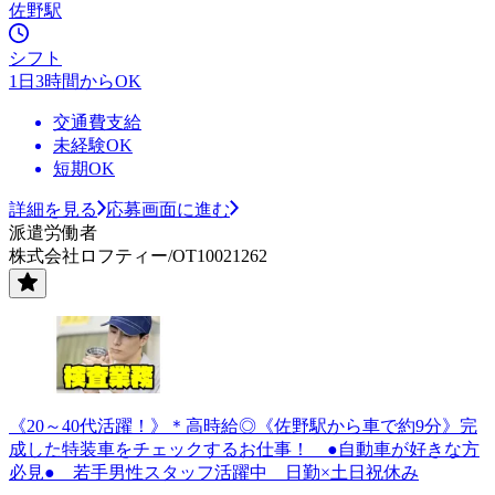
佐野駅
シフト
1日3時間からOK
交通費支給
未経験OK
短期OK
詳細を見る
応募画面に進む
派遣労働者
株式会社ロフティー/OT10021262
《20～40代活躍！》＊高時給◎《佐野駅から車で約9分》完
成した特装車をチェックするお仕事！ ●自動車が好きな方
必見● 若手男性スタッフ活躍中 日勤×土日祝休み