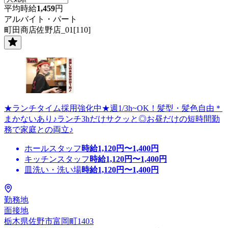
平均時給
1,459
円
アルバイト・パート
町田商店佐野店_01[110]
★ランチタイム採用強化中★週1/3h~OK！髪型・髪色自由＊
まかないあり♪ランチ3hだけサクッと◎お昼だけの短時間勤
務で家庭との両立♪
ホールスタッフ
時給
1,120
円〜
1,400
円
キッチンスタッフ
時給
1,120
円〜
1,400
円
皿洗い・洗い場
時給
1,120
円〜
1,400
円
勤務地
面接地
栃木県佐野市富岡町1403