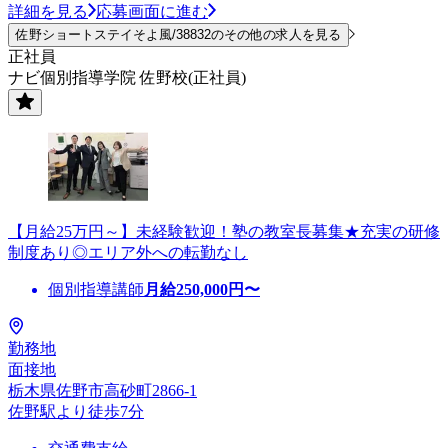
詳細を見る
応募画面に進む
佐野ショートステイそよ風/38832のその他の求人を見る
正社員
ナビ個別指導学院 佐野校(正社員)
【月給25万円～】未経験歓迎！塾の教室長募集★充実の研修
制度あり◎エリア外への転勤なし
個別指導講師
月給
250,000
円〜
勤務地
面接地
栃木県佐野市高砂町2866-1
佐野駅より徒歩7分