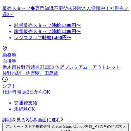
販売スタッフ◆専門知識不要◎未経験さん活躍中！社割有／
週2～
雑貨販売スタッフ
時給
1,400
円〜
家電販売スタッフ
時給
1,400
円〜
レジスタッフ
時給
1,400
円〜
勤務地
面接地
栃木県佐野市越名町2058 佐野プレミアム・アウトレット
佐野市駅、佐野駅、田島駅
シフト
1日4時間 週2日からOK
交通費支給
未経験OK
詳細を見る
応募画面に進む
アンカー・ストア株式会社 Anker Store Outlet 佐野_PTのその他の求人