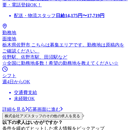
要・電話登録OK！
配送・物流スタッフ
日給
14,175
円〜
17,719
円
勤務地
面接地
栃木県佐野市 こちらは募集エリアです。勤務地は原稿内を
ご確認ください。
佐野駅、佐野市駅、田沼駅など
☆全国に勤務地多数！希望の勤務地を教えてください☆
シフト
週4日からOK
交通費支給
未経験OK
詳細を見る
応募画面に進む
株式会社アズスタッフのその他の求人を見る
以下の求人はいかがですか？
条件を緩めてヒットした求人情報をピックアップ