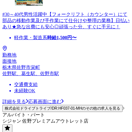
#30～40代男性活躍中【フォークリフト（カウンター）にて
部品の移動作業及び手作業にて仕分けや整理の業務】日払い
あり★急な出費にも安心◎頑張った分、すぐに手元に！
軽作業・製造系
時給
1,500
円〜
勤務地
面接地
栃木県佐野市栄町
佐野駅、葛生駅、佐野市駅
交通費支給
未経験OK
詳細を見る
応募画面に進む
株式会社ドライブトライブ/DR:HF037-01-MHのその他の求人を見る
アルバイト・パート
シジャン 佐野プレミアムアウトレット店