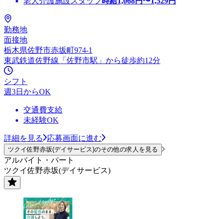
老人介護施設スタッフ
時給
1,068
円〜
1,529
円
勤務地
面接地
栃木県佐野市赤坂町974-1
東武鉄道佐野線「佐野市駅」から徒歩約12分
シフト
週3日からOK
交通費支給
未経験OK
詳細を見る
応募画面に進む
ツクイ佐野赤坂(デイサービス)のその他の求人を見る
アルバイト・パート
ツクイ佐野赤坂(デイサービス)