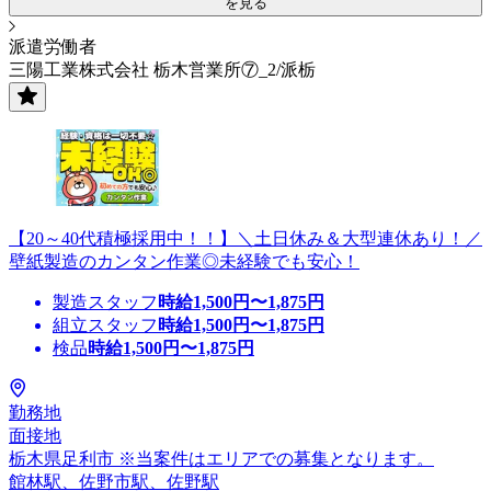
を見る
派遣労働者
三陽工業株式会社 栃木営業所⑦_2/派栃
【20～40代積極採用中！！】＼土日休み＆大型連休あり！／
壁紙製造のカンタン作業◎未経験でも安心！
製造スタッフ
時給
1,500
円〜
1,875
円
組立スタッフ
時給
1,500
円〜
1,875
円
検品
時給
1,500
円〜
1,875
円
勤務地
面接地
栃木県足利市 ※当案件はエリアでの募集となります。
館林駅、佐野市駅、佐野駅