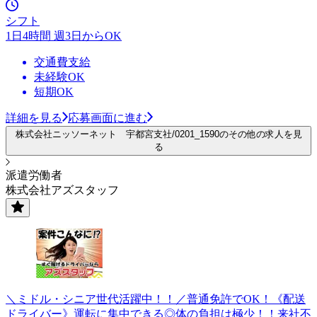
シフト
1日4時間 週3日からOK
交通費支給
未経験OK
短期OK
詳細を見る
応募画面に進む
株式会社ニッソーネット 宇都宮支社/0201_1590のその他の求人を見
る
派遣労働者
株式会社アズスタッフ
＼ミドル・シニア世代活躍中！！／普通免許でOK！《配送
ドライバー》運転に集中できる◎体の負担は極少！！来社不