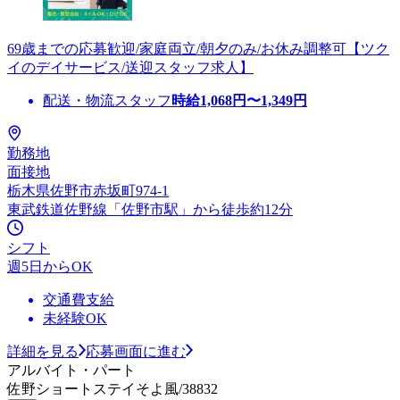
69歳までの応募歓迎/家庭両立/朝夕のみ/お休み調整可【ツク
イのデイサービス/送迎スタッフ求人】
配送・物流スタッフ
時給
1,068
円〜
1,349
円
勤務地
面接地
栃木県佐野市赤坂町974-1
東武鉄道佐野線「佐野市駅」から徒歩約12分
シフト
週5日からOK
交通費支給
未経験OK
詳細を見る
応募画面に進む
アルバイト・パート
佐野ショートステイそよ風/38832