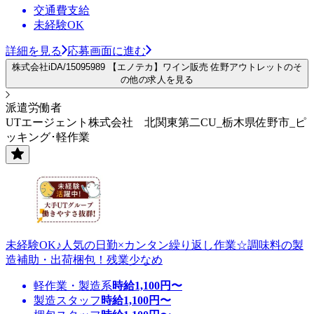
交通費支給
未経験OK
詳細を見る
応募画面に進む
株式会社iDA/15095989 【エノテカ】ワイン販売 佐野アウトレットのそ
の他の求人を見る
派遣労働者
UTエージェント株式会社 北関東第二CU_栃木県佐野市_ピ
ッキング･軽作業
未経験OK♪人気の日勤×カンタン繰り返し作業☆調味料の製
造補助・出荷梱包！残業少なめ
軽作業・製造系
時給
1,100
円〜
製造スタッフ
時給
1,100
円〜