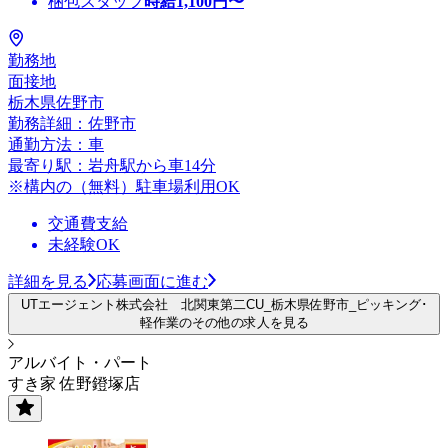
梱包スタッフ
時給
1,100
円〜
勤務地
面接地
栃木県佐野市
勤務詳細：佐野市
通勤方法：車
最寄り駅：岩舟駅から車14分
※構内の（無料）駐車場利用OK
交通費支給
未経験OK
詳細を見る
応募画面に進む
UTエージェント株式会社 北関東第二CU_栃木県佐野市_ピッキング･
軽作業のその他の求人を見る
アルバイト・パート
すき家 佐野鐙塚店