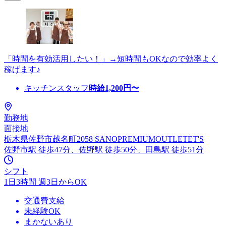
「時間を有効活用したい！」→短時間もOKなので効率よく
稼げます♪
キッチンスタッフ
時給
1,200
円〜
勤務地
面接地
栃木県佐野市越名町2058 SANOPREMIUMOUTLETET'S
佐野市駅 徒歩47分、佐野駅 徒歩50分、田島駅 徒歩51分
シフト
1日3時間 週3日からOK
交通費支給
未経験OK
まかないあり