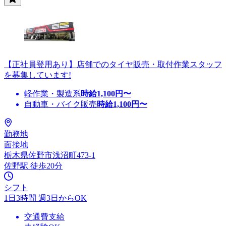
【正社員登用あり】店舗でのタイヤ販売・取付作業スタッフ
を募集しています!
軽作業・製造系
時給
1,100
円〜
自動車・バイク販売
時給
1,100
円〜
勤務地
面接地
栃木県佐野市浅沼町473-1
佐野駅 徒歩20分
シフト
1日3時間 週3日からOK
交通費支給