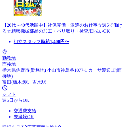
【20代～40代活躍中】社保完備・派遣のお仕事☆週5で働け
る☆精密機械部品の加工・バリ取り・検査/日払いOK
組立スタッフ
時給
1,400
円〜
勤務地
面接地
栃木県佐野市(勤務地) 小山市神鳥谷1077-1 カーサ渡辺1F(面
接地)
富田(栃木)駅、吉水駅
シフト
週5日からOK
交通費支給
未経験OK