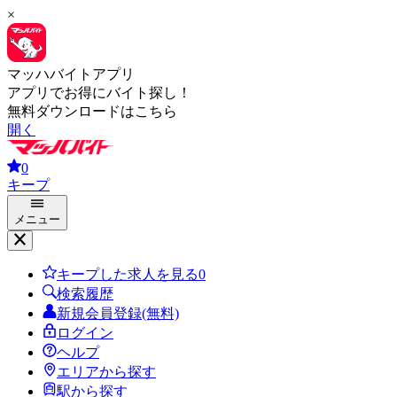
×
マッハバイトアプリ
アプリでお得にバイト探し！
無料ダウンロードはこちら
開く
0
キープ
メニュー
キープした求人を見る
0
検索履歴
新規会員登録(無料)
ログイン
ヘルプ
エリアから探す
駅から探す