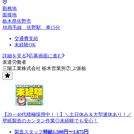
勤務地
面接地
栃木県佐野市
JR両毛線 佐野駅 車15分
交通費支給
未経験OK
詳細を見る
応募画面に進む
派遣労働者
三陽工業株式会社 栃木営業所⑦_2/派栃
【20～40代積極採用中！！】＼土日休み＆大型連休あり！／
壁紙製造のカンタン作業◎未経験でも安心！
製造スタッフ
時給
1,500
円〜
1,875
円