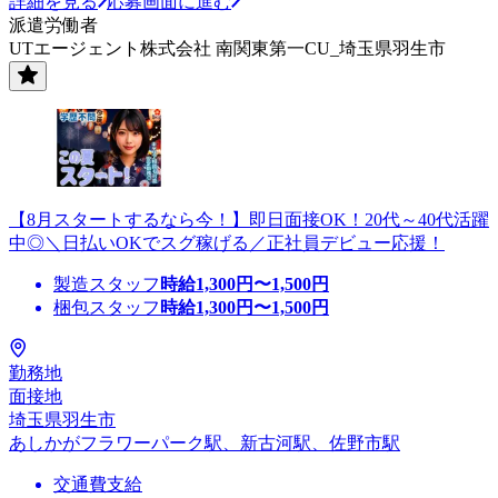
詳細を見る
応募画面に進む
派遣労働者
UTエージェント株式会社 南関東第一CU_埼玉県羽生市
【8月スタートするなら今！】即日面接OK！20代～40代活躍
中◎＼日払いOKでスグ稼げる／正社員デビュー応援！
製造スタッフ
時給
1,300
円〜
1,500
円
梱包スタッフ
時給
1,300
円〜
1,500
円
勤務地
面接地
埼玉県羽生市
あしかがフラワーパーク駅、新古河駅、佐野市駅
交通費支給