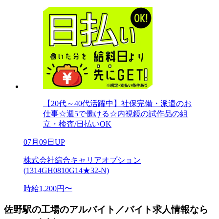
【20代～40代活躍中】社保完備・派遣のお
仕事☆週5で働ける☆内視鏡の試作品の組
立・検査/日払いOK
07月09日UP
株式会社綜合キャリアオプション
(1314GH0810G14★32-N)
時給1,200円〜
佐野駅の工場のアルバイト／バイト求人情報なら