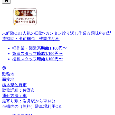
未経験OK♪人気の日勤×カンタン繰り返し作業☆調味料の製
造補助・出荷梱包！残業少なめ
軽作業・製造系
時給
1,100
円〜
製造スタッフ
時給
1,100
円〜
梱包スタッフ
時給
1,100
円〜
勤務地
面接地
栃木県佐野市
勤務詳細：佐野市
通勤方法：車
最寄り駅：岩舟駅から車14分
※構内の（無料）駐車場利用OK