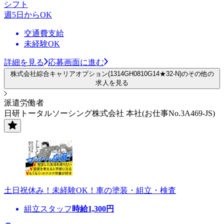
シフト
週5日からOK
交通費支給
未経験OK
詳細を見る
応募画面に進む
株式会社綜合キャリアオプション(1314GH0810G14★32-N)のその他の
求人を見る
派遣労働者
日研トータルソーシング株式会社 本社(お仕事No.3A469-JS)
土日祝休み！未経験OK！車の塗装・組立・検査
組立スタッフ
時給
1,300
円