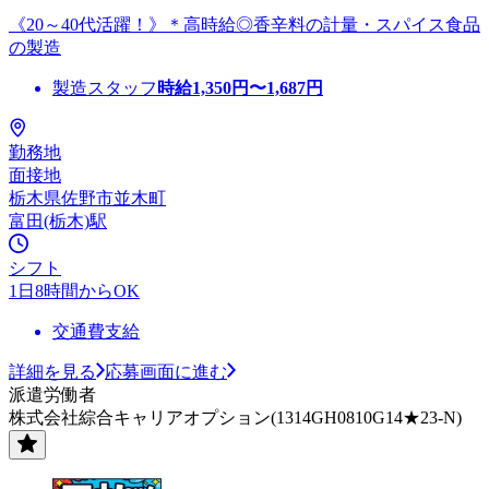
《20～40代活躍！》＊高時給◎香辛料の計量・スパイス食品
の製造
製造スタッフ
時給
1,350
円〜
1,687
円
勤務地
面接地
栃木県佐野市並木町
富田(栃木)駅
シフト
1日8時間からOK
交通費支給
詳細を見る
応募画面に進む
派遣労働者
株式会社綜合キャリアオプション(1314GH0810G14★23-N)