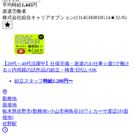
平均時給
1,445
円
派遣労働者
株式会社綜合キャリアオプション(1314GH0810G14★32-N)
【20代～40代活躍中】社保完備・派遣のお仕事☆週5で働け
る☆内視鏡の試作品の組立・検査/日払いOK
組立スタッフ
時給
1,200
円〜
勤務地
面接地
栃木県佐野市(勤務地) 小山市神鳥谷1077-1 カーサ渡辺1F(面
接地)
佐野駅