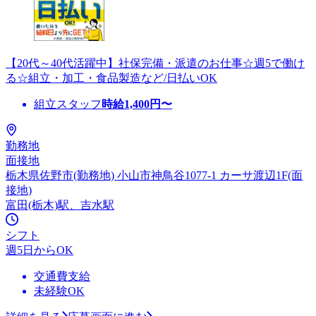
【20代～40代活躍中】社保完備・派遣のお仕事☆週5で働け
る☆組立・加工・食品製造など/日払いOK
組立スタッフ
時給
1,400
円〜
勤務地
面接地
栃木県佐野市(勤務地) 小山市神鳥谷1077-1 カーサ渡辺1F(面
接地)
富田(栃木)駅、吉水駅
シフト
週5日からOK
交通費支給
未経験OK