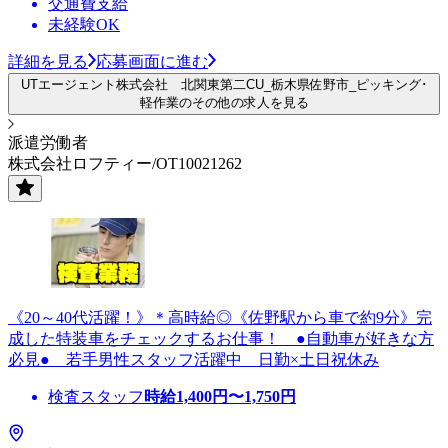
交通費支給
未経験OK
詳細を見る
応募画面に進む
UTエージェント株式会社 北関東第二CU_栃木県佐野市_ピッキング･
軽作業のその他の求人を見る
派遣労働者
株式会社ロフティー/OT10021262
《20～40代活躍！》＊高時給◎《佐野駅から車で約9分》完
成した特装車をチェックするお仕事！ ●自動車が好きな方
必見● 若手男性スタッフ活躍中 日勤×土日祝休み
検査スタッフ
時給
1,400
円〜
1,750
円