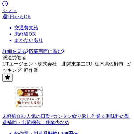
シフト
週5日からOK
交通費支給
未経験OK
まかないあり
詳細を見る
応募画面に進む
派遣労働者
UTエージェント株式会社 北関東第二CU_栃木県佐野市_ピ
ッキング･軽作業
未経験OK♪人気の日勤×カンタン繰り返し作業☆調味料の製
造補助・出荷梱包！残業少なめ
軽作業・製造系
時給
1,100
円〜