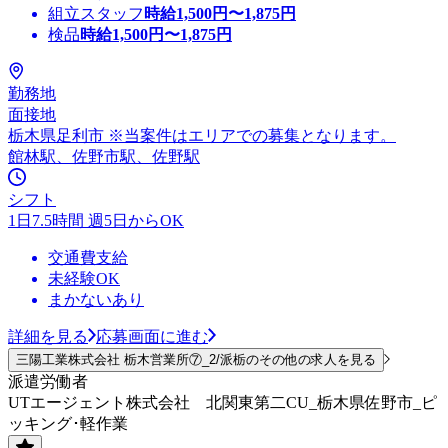
組立スタッフ
時給
1,500
円〜
1,875
円
検品
時給
1,500
円〜
1,875
円
勤務地
面接地
栃木県足利市 ※当案件はエリアでの募集となります。
館林駅、佐野市駅、佐野駅
シフト
1日7.5時間 週5日からOK
交通費支給
未経験OK
まかないあり
詳細を見る
応募画面に進む
三陽工業株式会社 栃木営業所⑦_2/派栃のその他の求人を見る
派遣労働者
UTエージェント株式会社 北関東第二CU_栃木県佐野市_ピ
ッキング･軽作業