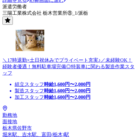
詳細を見る
応募画面に進む
派遣労働者
三陽工業株式会社 栃木営業所⑧_1/派栃
＼17時退勤×土日祝休みでプライベート充実♪／未経験OK！
経験者優遇！無料駐車場完備◎特装車に関わる製造作業スタ
ッフ
組立スタッフ
時給
1,600
円〜
2,000
円
製造スタッフ
時給
1,600
円〜
2,000
円
加工スタッフ
時給
1,600
円〜
2,000
円
勤務地
面接地
栃木県佐野市
堀米駅、吉水駅、富田(栃木)駅