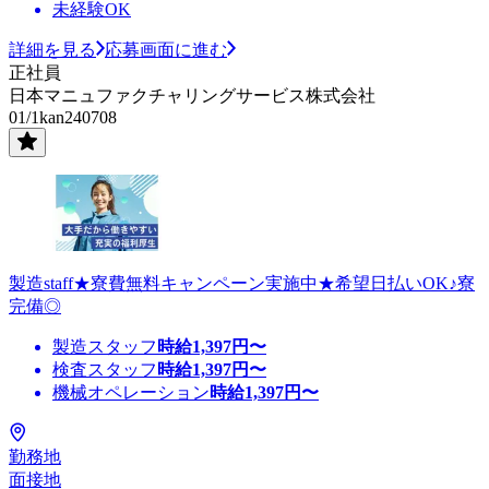
未経験OK
詳細を見る
応募画面に進む
正社員
日本マニュファクチャリングサービス株式会社
01/1kan240708
製造staff★寮費無料キャンペーン実施中★希望日払いOK♪寮
完備◎
製造スタッフ
時給
1,397
円〜
検査スタッフ
時給
1,397
円〜
機械オペレーション
時給
1,397
円〜
勤務地
面接地