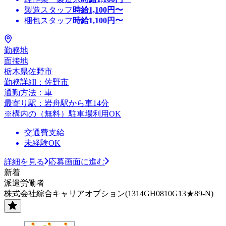
製造スタッフ
時給
1,100
円〜
梱包スタッフ
時給
1,100
円〜
勤務地
面接地
栃木県佐野市
勤務詳細：佐野市
通勤方法：車
最寄り駅：岩舟駅から車14分
※構内の（無料）駐車場利用OK
交通費支給
未経験OK
詳細を見る
応募画面に進む
新着
派遣労働者
株式会社綜合キャリアオプション(1314GH0810G13★89-N)