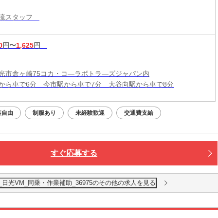
物流スタッフ
0
円〜
1,625
円
光市倉ヶ崎75コカ・コ―ラボトラ―ズジャパン内
から車で6分 今市駅から車で7分 大谷向駅から車で8分
装自由
制服あり
未経験歓迎
交通費支給
すぐ応募する
_日光VM_同乗・作業補助_36975のその他の求人を見る