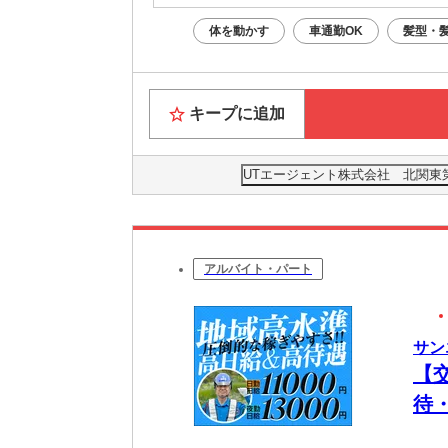
※構内の
体を動かす
車通勤OK
髪型・
キープに追加
UTエージェント株式会社 北関東
アルバイト・パート
サン
【
待
＆