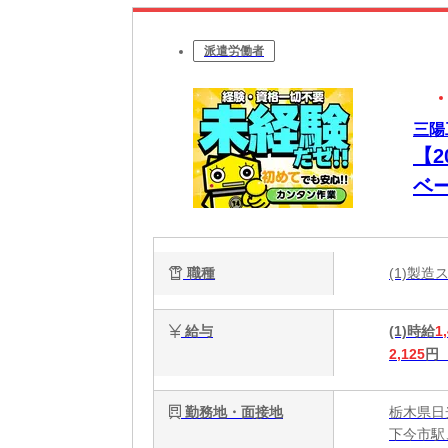
派遣労働者
三陽
【
ベ
業
職種
(1)製造
給与
(1)時給
1
2,125
円
勤務地・面接地
栃木県日
下今市駅