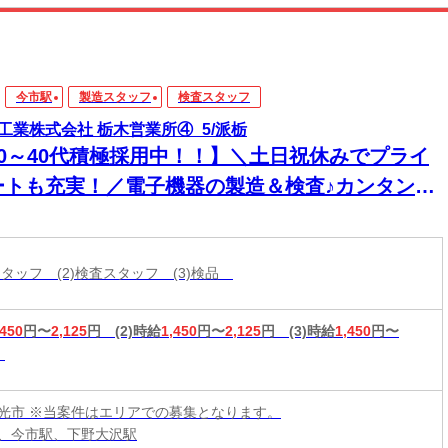
今市駅
製造スタッフ
検査スタッフ
工業株式会社 栃木営業所④_5/派栃
20～40代積極採用中！！】＼土日祝休みでプライ
ートも充実！／電子機器の製造＆検査♪カンタン作
でガッツリ稼げる◎
スタッフ (2)検査スタッフ (3)検品
,450
円〜
2,125
円
(2)時給
1,450
円〜
2,125
円
(3)時給
1,450
円〜
光市 ※当案件はエリアでの募集となります。
、今市駅、下野大沢駅