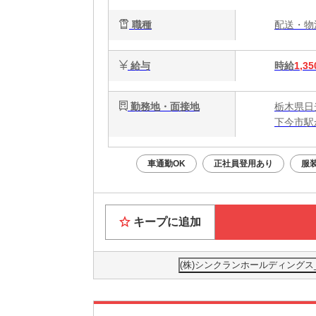
業♪
職種
配送・
給与
時給
1,35
勤務地・面接地
栃木県日
下今市駅
車通勤OK
正社員登用あり
服
キープに追加
(株)シンクランホールディングス