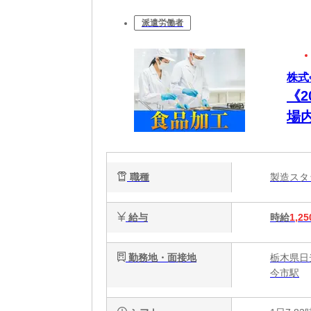
派遣労働者
株式
《
場内検
い
職種
製造ス
給与
時給
1,25
勤務地・面接地
栃木県日
今市駅