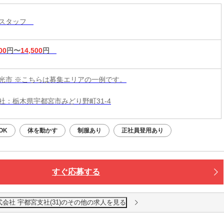
導スタッフ
00
円〜
14,500
円
光市 ※こちらは募集エリアの一例です。
社：栃木県宇都宮市みどり野町31-4
OK
体を動かす
制服あり
正社員登用あり
すぐ応募する
会社 宇都宮支社(31)のその他の求人を見る