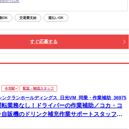
3時間からOK
勤OK
交通費支給
週払いOK
すぐ応募する
今市駅
配送・物流スタッフ
)シンクランホールディングス_日光VM_同乗・作業補助_36975
運転業務なし！ドライバーの作業補助／コカ・コ
ラ自販機のドリンク補充作業サポートスタッフ◎
経験スタート多数！経験・資格不要のカンタン作