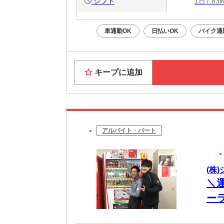
シフト
1日7.8
車通勤OK
日払いOK
バイク通
キープに追加
アルバイト・パート
(株
＼
ー
未