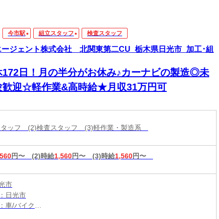
今市駅
組立スタッフ
検査スタッフ
エージェント株式会社 北関東第二CU_栃木県日光市_加工･組
休172日！月の半分がお休み♪カーナビの製造◎未
験歓迎☆軽作業&高時給★月収31万円可
立スタッフ (2)検査スタッフ (3)軽作業・製造系
,560
円〜
(2)時給
1,560
円〜
(3)時給
1,560
円〜
光市
：日光市
：車/バイク
：大桑駅から車5分