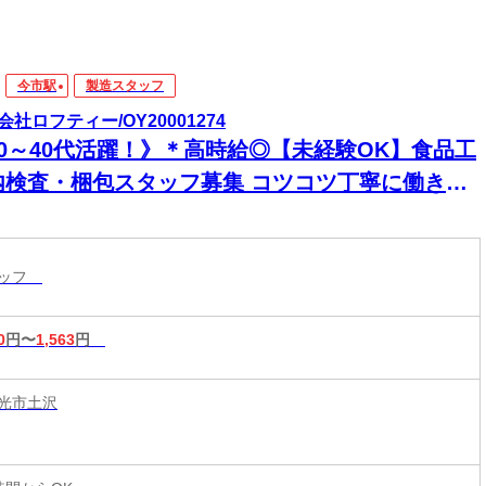
今市駅
製造スタッフ
会社ロフティー/OY20001274
20～40代活躍！》＊高時給◎【未経験OK】食品工
査・梱包スタッフ募集 コツコツ丁寧に働きた
方・安定してしっかり稼ぎたい方におすすめ♪
タッフ
0
円〜
1,563
円
光市土沢