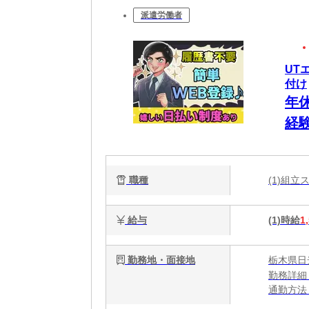
派遣労働者
UT
付け
年
経
職種
(1)組
給与
(1)時給
1
勤務地・面接地
栃木県日
勤務詳細
通勤方法
最寄り駅