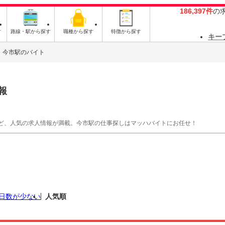
186,397件
の
す
路線・駅から探す
職種から探す
特徴から探す
キー
今市駅のバイト
報
ど、人気の求人情報が満載。今市駅の仕事探しはマッハバイトにお任せ！
日数が少ない
人気順