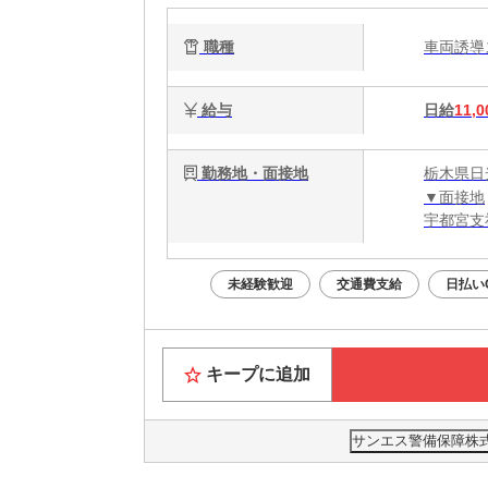
職種
車両誘
給与
日給
11,0
勤務地・面接地
栃木県日
▼面接地
宇都宮支
未経験歓迎
交通費支給
日払い
キープに追加
サンエス警備保障株式