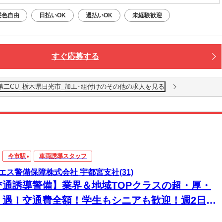
無料駐車場利用OK
髪色自由
日払いOK
週払いOK
未経験歓迎
すぐ応募する
第二CU_栃木県日光市_加工･組付けのその他の求人を見る
今市駅
車両誘導スタッフ
エス警備保障株式会社 宇都宮支社(31)
交通誘導警備】業界＆地域TOPクラスの超・厚・
・遇！交通費全額！学生もシニアも歓迎！週2日～
日払い◎