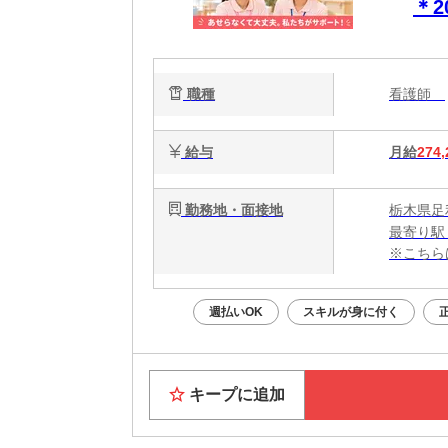
＊
職種
看護師
給与
月給
274,
勤務地・面接地
栃木県足
最寄り駅
※こちら
週払いOK
スキルが身に付く
キープに追加