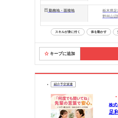
勤務地・面接地
栃木県足
野州山辺
スキルが身に付く
体を動かす
キープに追加
紹介予定派遣
株式
足