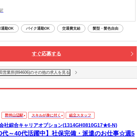
駅
車通勤OK
バイク通勤OK
交通費支給
髪型・髪色自由
すぐ応募する
田営業所(894606)のその他の求人を見る
野州山辺駅
スキルが身に付く
組立スタッフ
会社綜合キャリアオプション(1314GH0810G17★6-N)
20代～40代活躍中】社保完備・派遣のお仕事☆週5