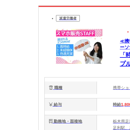
派遣労働者
≪携
ーソ
「
プ
職種
携帯シ
給与
時給
1,80
勤務地・面接地
栃木県足
足利駅、