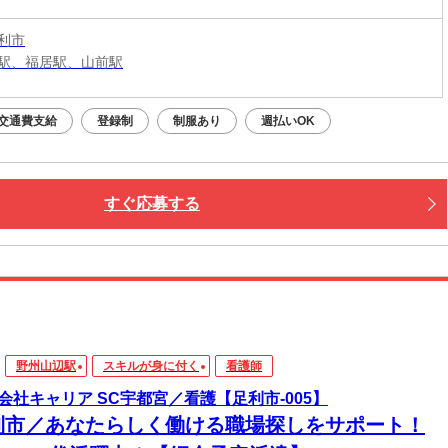
利市
駅、福居駅、山前駅
交通費支給
登録制
制服あり
週払いOK
すぐ応募する
野州山辺駅
スキルが身に付く
看護師
会社キャリア SC宇都宮／看護【足利市-005】
利市／あなたらしく働ける職場探しをサポート！