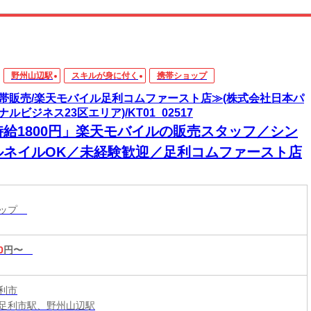
野州山辺駅
スキルが身に付く
携帯ショップ
帯販売/楽天モバイル足利コムファースト店≫(株式会社日本パ
ナルビジネス23区エリア)/KT01_02517
時給1800円」楽天モバイルの販売スタッフ／シン
ルネイルOK／未経験歓迎／足利コムファースト店
ョップ
0
円〜
利市
足利市駅、野州山辺駅