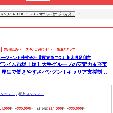
1314GH0810G17★6-N)のその他の求人を見る
野州山辺駅
スキルが身に付く
製造スタッフ
エージェント株式会社 北関東第二CU_栃木県足利市
プライム市場上場】大手グループの安定力★充実
利厚生で働きやすさバツグン！キャリア支援制度
バッチリ◎
造スタッフ (2)梱包スタッフ
14,000
円〜
335,000
円
(2)月給
214,000
円〜
335,000
円