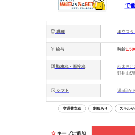
で
職種
組立ス
給与
時給
1,50
勤務地・面接地
栃木県足利
野州山辺
シフト
週5日か
交通費支給
制服あり
スキルが
キープに追加