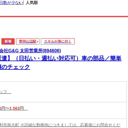
日数が少ない
人気順
新着
野州山辺駅
スキルが身に付く
会社G&G 太田営業所(894606)
派遣】（日払い・週払い対応可）車の部品／簡単
傷のチェック
タッフ
0
円〜
1,563
円
利市南大町 ※詳細な勤務地につきましては、応募後にお問合せくだ