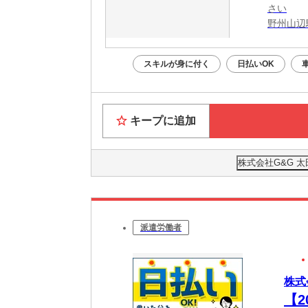
さい
野州山辺
スキルが身に付く
日払いOK
キープに追加
株式会社G&G 太
派遣労働者
株式
【