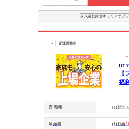
株式会社綜合キャリアオプション(
派遣労働者
UT
【
福
も
職種
(1)製
給与
(1)月給
2