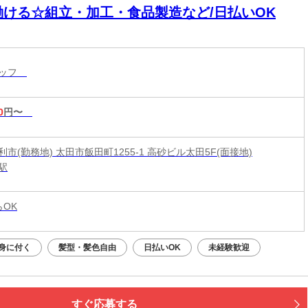
働ける☆組立・加工・食品製造など/日払いOK
タッフ
0
円〜
市(勤務地) 太田市飯田町1255-1 高砂ビル太田5F(面接地)
駅
らOK
身に付く
髪型・髪色自由
日払いOK
未経験歓迎
すぐ応募する