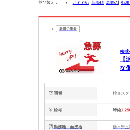
並び替え：
おすすめ
新着順
高収入
勤務
派遣労働者
株式
【
な
職種
検査ス
給与
時給
1,25
勤務地・面接地
栃木県足