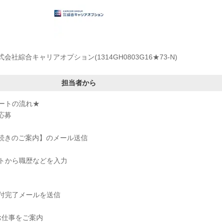
式会社綜合キャリアオプション(1314GH0803G16★73-N)
担当者から
ートの流れ★
応募
手続きのご案内】のメール送信
トから職歴などを入力
付完了メールを送信
お仕事をご案内