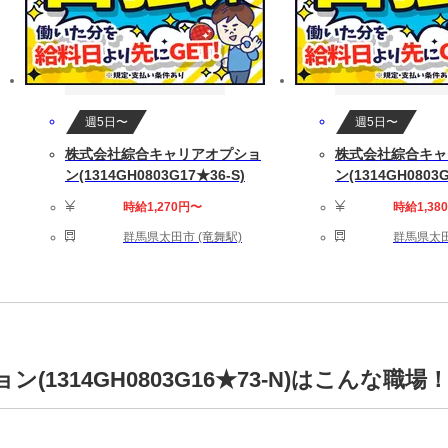
週5日〜
週5日〜
株式会社綜合キャリアオプショ
株式会社綜合キャ
ン(1314GH0803G17★36-S)
ン(1314GH0803G
時給1,270円〜
時給1,38
群馬県太田市 (竜舞駅)
群馬県太田
1314GH0803G16★73-N)はこんな職場