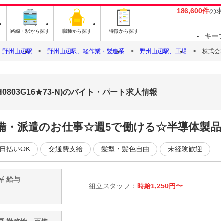
186,600件
の
す
路線・駅から探す
職種から探す
特徴から探す
キー
野州山辺駅
野州山辺駅、軽作業・製造系
野州山辺駅、工場
株式会社
0803G16★73-N)のバイト・パート求人情報
完備・派遣のお仕事☆週5で働ける☆半導体製品
日払いOK
交通費支給
髪型・髪色自由
未経験歓迎
給与
組立スタッフ：
時給1,250円〜