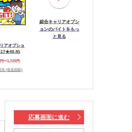
綜合キャリアオプシ
ョンのバイトをもっ
と見る
リアオプショ
17★40-N)
0円〜1,725円
市 (世良田駅)
！
応募画面に進む