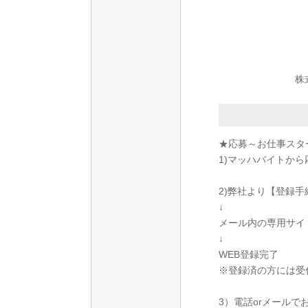
株
★応募～お仕事スタ
1)マッハバイトから
2)弊社より【登録
↓
メール内の専用サイ
↓
WEB登録完了
※登録済の方には受
3）電話orメールで