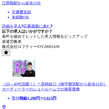
江曽島駅から徒歩15分
交通費支給
未経験OK
詳細を見る
応募画面に進む
以下の求人はいかがですか？
条件を緩めてヒットした求人情報をピックアップ
派遣労働者
株式会社ロフティー/OY20001439
《20～40代活躍！》＊高時給◎《南宇都宮駅から徒歩12分》
カーディーラーのショールームでの接客業務
受付
時給
1,290
円〜
1,613
円