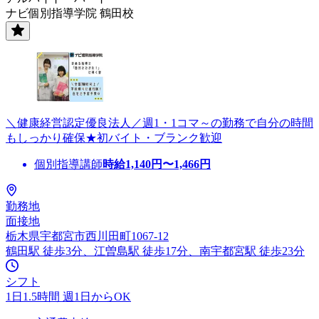
ナビ個別指導学院 鶴田校
＼健康経営認定優良法人／週1・1コマ～の勤務で自分の時間
もしっかり確保★初バイト・ブランク歓迎
個別指導講師
時給
1,140
円〜
1,466
円
勤務地
面接地
栃木県宇都宮市西川田町1067-12
鶴田駅 徒歩3分、江曽島駅 徒歩17分、南宇都宮駅 徒歩23分
シフト
1日1.5時間 週1日からOK