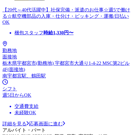
【20代～40代活躍中】社保完備・派遣のお仕事☆週5で働け
る☆航空機部品の入庫・仕分け・ピッキング・運搬/日払い
OK
梱包スタッフ
時給
1,330
円〜
勤務地
面接地
栃木県宇都宮市(勤務地) 宇都宮市大通り1-4-22 MSC第2ビル
4F(面接地)
南宇都宮駅、鶴田駅
シフト
週5日からOK
交通費支給
未経験OK
詳細を見る
応募画面に進む
アルバイト・パート