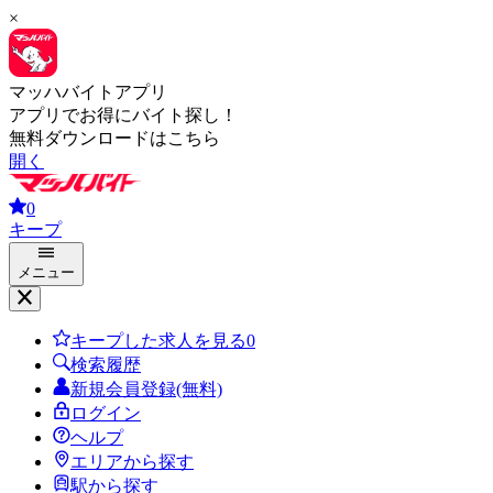
×
マッハバイトアプリ
アプリでお得にバイト探し！
無料ダウンロードはこちら
開く
0
キープ
メニュー
キープした求人を見る
0
検索履歴
新規会員登録(無料)
ログイン
ヘルプ
エリアから探す
駅から探す