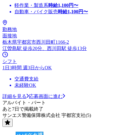
軽作業・製造系
時給
1,100
円〜
自動車・バイク販売
時給
1,100
円〜
勤務地
面接地
栃木県宇都宮市西川田町1166-2
江曽島駅 徒歩20分、西川田駅 徒歩13分
シフト
1日3時間 週3日からOK
交通費支給
未経験OK
詳細を見る
応募画面に進む
アルバイト・パート
あと7日で掲載終了
サンエス警備保障株式会社 宇都宮支社(5)