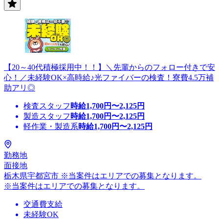
【20～40代積極採用中！！】＼先輩からのフォロー付きで安
心！／未経験OK×高時給♪光ファイバーの検査！寮費4.5万補
助アリ◎
検査スタッフ
時給
1,700
円〜
2,125
円
製造スタッフ
時給
1,700
円〜
2,125
円
軽作業・製造系
時給
1,700
円〜
2,125
円
勤務地
面接地
栃木県宇都宮市 ※当案件はエリアでの募集となります。
※当案件はエリアでの募集となります。
交通費支給
未経験OK