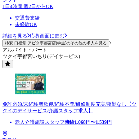
1日4時間 週2日からOK
交通費支給
未経験OK
詳細を見る
応募画面に進む
柿安 口福堂 アピタ宇都宮店(学生)のその他の求人を見る
アルバイト・パート
ツクイ宇都宮いちり(デイサービス)
免許必須/未経験者歓迎/経験不問/研修制度充実/夜勤なし【ツ
クイのデイサービス/介護スタッフ求人】
老人介護施設スタッフ
時給
1,068
円〜
1,539
円