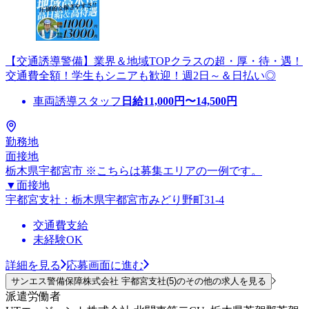
【交通誘導警備】業界＆地域TOPクラスの超・厚・待・遇！
交通費全額！学生もシニアも歓迎！週2日～＆日払い◎
車両誘導スタッフ
日給
11,000
円〜
14,500
円
勤務地
面接地
栃木県宇都宮市 ※こちらは募集エリアの一例です。
▼面接地
宇都宮支社：栃木県宇都宮市みどり野町31-4
交通費支給
未経験OK
詳細を見る
応募画面に進む
サンエス警備保障株式会社 宇都宮支社(5)のその他の求人を見る
派遣労働者