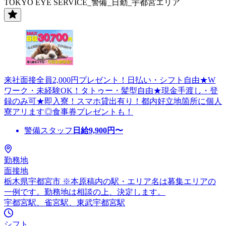
TOKYO EYE SERVICE_警備_日勤_宇都宮エリア
来社面接全員2,000円プレゼント！日払い・シフト自由★W
ワーク・未経験OK！タトゥー・髪型自由★現金手渡し・登
録のみ可★即入寮！スマホ貸出有り！都内好立地箇所に個人
寮アリます◎食事券プレゼントも！
警備スタッフ
日給
9,900
円〜
勤務地
面接地
栃木県宇都宮市 ※本原稿内の駅・エリア名は募集エリアの
一例です。勤務地は相談の上、決定します。
宇都宮駅、雀宮駅、東武宇都宮駅
シフト