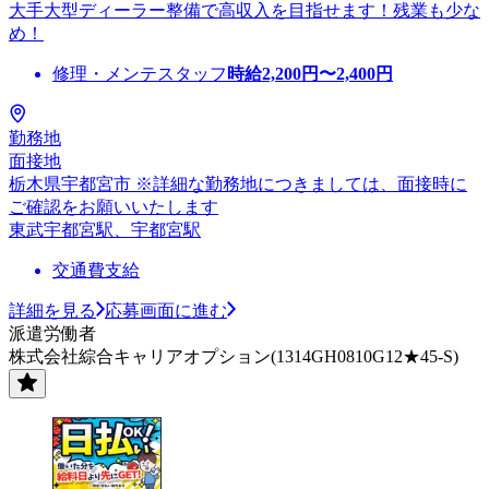
大手大型ディーラー整備で高収入を目指せます！残業も少な
め！
修理・メンテスタッフ
時給
2,200
円〜
2,400
円
勤務地
面接地
栃木県宇都宮市 ※詳細な勤務地につきましては、面接時に
ご確認をお願いいたします
東武宇都宮駅、宇都宮駅
交通費支給
詳細を見る
応募画面に進む
派遣労働者
株式会社綜合キャリアオプション(1314GH0810G12★45-S)