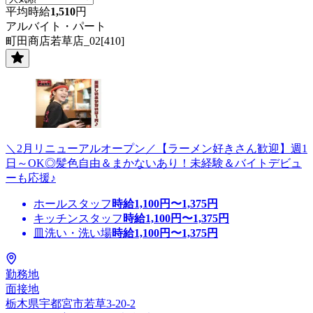
平均時給
1,510
円
アルバイト・パート
町田商店若草店_02[410]
＼2月リニューアルオープン／【ラーメン好きさん歓迎】週1
日～OK◎髪色自由＆まかないあり！未経験＆バイトデビュ
ーも応援♪
ホールスタッフ
時給
1,100
円〜
1,375
円
キッチンスタッフ
時給
1,100
円〜
1,375
円
皿洗い・洗い場
時給
1,100
円〜
1,375
円
勤務地
面接地
栃木県宇都宮市若草3-20-2