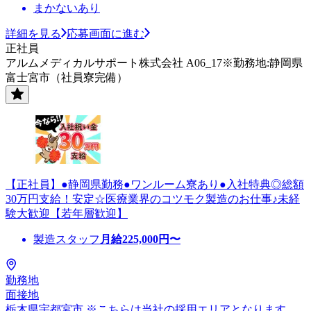
まかないあり
詳細を見る
応募画面に進む
正社員
アルムメディカルサポート株式会社 A06_17※勤務地:静岡県
富士宮市（社員寮完備）
【正社員】●静岡県勤務●ワンルーム寮あり●入社特典◎総額
30万円支給！安定☆医療業界のコツモク製造のお仕事♪未経
験大歓迎【若年層歓迎】
製造スタッフ
月給
225,000
円〜
勤務地
面接地
栃木県宇都宮市 ※こちらは当社の採用エリアとなります。