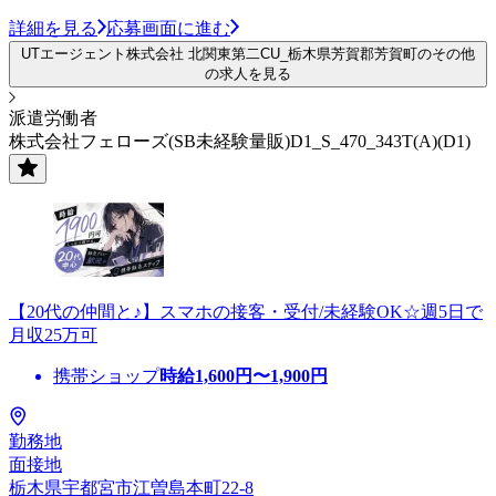
詳細を見る
応募画面に進む
UTエージェント株式会社 北関東第二CU_栃木県芳賀郡芳賀町のその他
の求人を見る
派遣労働者
株式会社フェローズ(SB未経験量販)D1_S_470_343T(A)(D1)
【20代の仲間と♪】スマホの接客・受付/未経験OK☆週5日で
月収25万可
携帯ショップ
時給
1,600
円〜
1,900
円
勤務地
面接地
栃木県宇都宮市江曽島本町22-8