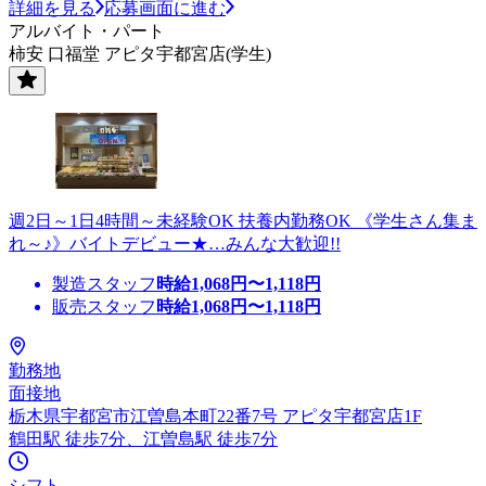
詳細を見る
応募画面に進む
アルバイト・パート
柿安 口福堂 アピタ宇都宮店(学生)
週2日～1日4時間～未経験OK 扶養内勤務OK 《学生さん集ま
れ～♪》バイトデビュー★…みんな大歓迎!!
製造スタッフ
時給
1,068
円〜
1,118
円
販売スタッフ
時給
1,068
円〜
1,118
円
勤務地
面接地
栃木県宇都宮市江曽島本町22番7号 アピタ宇都宮店1F
鶴田駅 徒歩7分、江曽島駅 徒歩7分
シフト