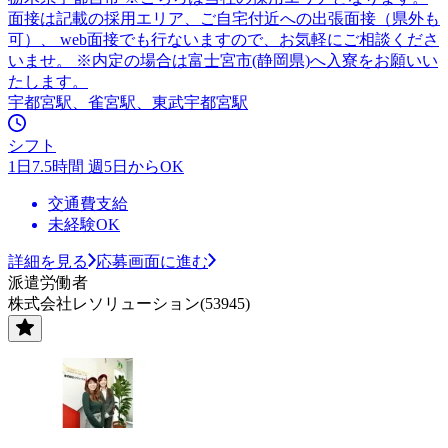
面接は記載の採用エリア、ご自宅付近への出張面接（県外も
可）、 web面接でも行ないますので、お気軽にご相談くださ
いませ。 ※内定の場合は富士宮市(静岡県)へ入寮をお願いい
たします。
宇都宮駅、雀宮駅、東武宇都宮駅
シフト
1日7.5時間 週5日からOK
交通費支給
未経験OK
詳細を見る
応募画面に進む
派遣労働者
株式会社レソリューション(53945)