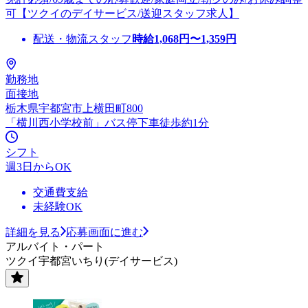
可【ツクイのデイサービス/送迎スタッフ求人】
配送・物流スタッフ
時給
1,068
円〜
1,359
円
勤務地
面接地
栃木県宇都宮市上横田町800
「横川西小学校前」バス停下車徒歩約1分
シフト
週3日からOK
交通費支給
未経験OK
詳細を見る
応募画面に進む
アルバイト・パート
ツクイ宇都宮いちり(デイサービス)