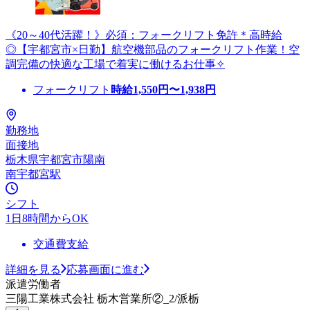
《20～40代活躍！》必須：フォークリフト免許＊高時給
◎【宇都宮市×日勤】航空機部品のフォークリフト作業！空
調完備の快適な工場で着実に働けるお仕事✧
フォークリフト
時給
1,550
円〜
1,938
円
勤務地
面接地
栃木県宇都宮市陽南
南宇都宮駅
シフト
1日8時間からOK
交通費支給
詳細を見る
応募画面に進む
派遣労働者
三陽工業株式会社 栃木営業所②_2/派栃