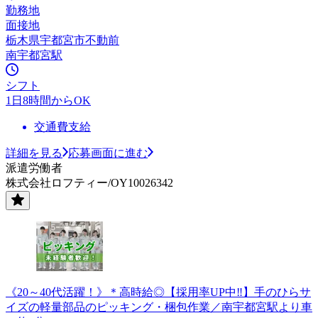
勤務地
面接地
栃木県宇都宮市不動前
南宇都宮駅
シフト
1日8時間からOK
交通費支給
詳細を見る
応募画面に進む
派遣労働者
株式会社ロフティー/OY10026342
《20～40代活躍！》＊高時給◎【採用率UP中‼】手のひらサ
イズの軽量部品のピッキング・梱包作業／南宇都宮駅より車