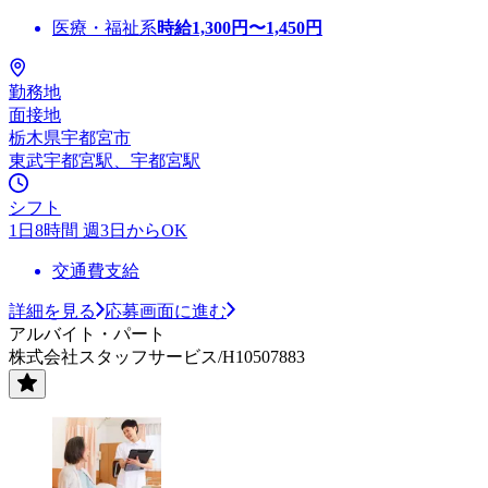
医療・福祉系
時給
1,300
円〜
1,450
円
勤務地
面接地
栃木県宇都宮市
東武宇都宮駅、宇都宮駅
シフト
1日8時間 週3日からOK
交通費支給
詳細を見る
応募画面に進む
アルバイト・パート
株式会社スタッフサービス/H10507883