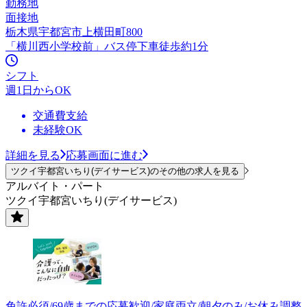
勤務地
面接地
栃木県宇都宮市上横田町800
「横川西小学校前」バス停下車徒歩約1分
シフト
週1日からOK
交通費支給
未経験OK
詳細を見る
応募画面に進む
ツクイ宇都宮いちり(デイサービス)のその他の求人を見る
アルバイト・パート
ツクイ宇都宮いちり(デイサービス)
免許必須/69歳までの応募歓迎/家庭両立/朝夕のみ/お休み調整