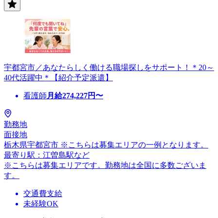
宇都宮市／あなたらしく働ける職場探しをサポート！＊20～
40代活躍中＊【紹介予定派遣】
看護師
月給
274,227
円〜
勤務地
面接地
栃木県宇都宮市 ※こちらは募集エリアの一例となります。
最寄り駅：江曽島駅など
※こちらは募集エリアです。勤務地は全国に多数ございま
す。
交通費支給
未経験OK