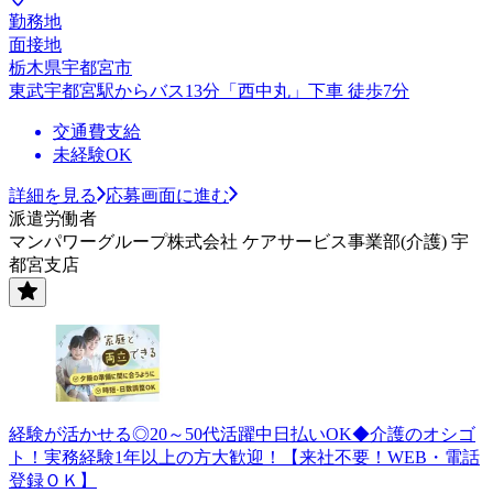
勤務地
面接地
栃木県宇都宮市
東武宇都宮駅からバス13分「西中丸」下車 徒歩7分
交通費支給
未経験OK
詳細を見る
応募画面に進む
派遣労働者
マンパワーグループ株式会社 ケアサービス事業部(介護) 宇
都宮支店
経験が活かせる◎20～50代活躍中日払いOK◆介護のオシゴ
ト！実務経験1年以上の方大歓迎！【来社不要！WEB・電話
登録ＯＫ】