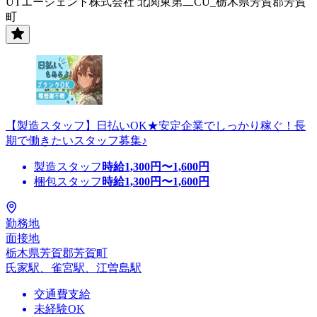
UTエージェント株式会社 北関東第二CU_栃木県芳賀郡芳賀
町
【製造スタッフ】日払いOK★安定企業でしっかり稼ぐ！長
期で働きたいスタッフ募集♪
製造スタッフ
時給
1,300
円〜
1,600
円
梱包スタッフ
時給
1,300
円〜
1,600
円
勤務地
面接地
栃木県芳賀郡芳賀町
氏家駅、雀宮駅、江曽島駅
交通費支給
未経験OK