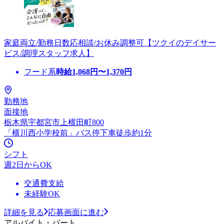
家庭両立/勤務日数応相談/お休み調整可【ツクイのデイサー
ビス/調理スタッフ求人】
フード系
時給
1,068
円〜
1,370
円
勤務地
面接地
栃木県宇都宮市上横田町800
「横川西小学校前」バス停下車徒歩約1分
シフト
週2日からOK
交通費支給
未経験OK
詳細を見る
応募画面に進む
アルバイト・パート