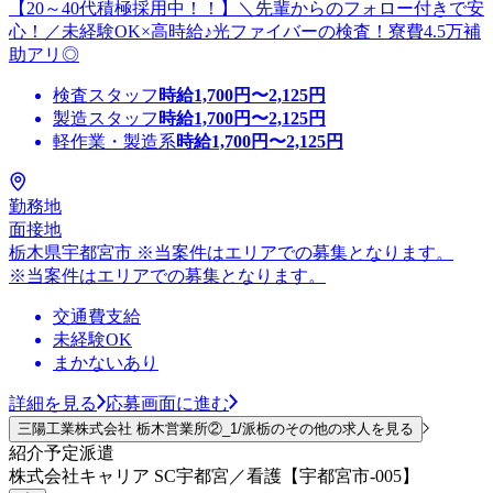
【20～40代積極採用中！！】＼先輩からのフォロー付きで安
心！／未経験OK×高時給♪光ファイバーの検査！寮費4.5万補
助アリ◎
検査スタッフ
時給
1,700
円〜
2,125
円
製造スタッフ
時給
1,700
円〜
2,125
円
軽作業・製造系
時給
1,700
円〜
2,125
円
勤務地
面接地
栃木県宇都宮市 ※当案件はエリアでの募集となります。
※当案件はエリアでの募集となります。
交通費支給
未経験OK
まかないあり
詳細を見る
応募画面に進む
三陽工業株式会社 栃木営業所②_1/派栃のその他の求人を見る
紹介予定派遣
株式会社キャリア SC宇都宮／看護【宇都宮市-005】