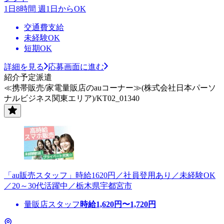
1日8時間 週1日からOK
交通費支給
未経験OK
短期OK
詳細を見る
応募画面に進む
紹介予定派遣
≪携帯販売/家電量販店のauコーナー≫(株式会社日本パーソ
ナルビジネス関東エリア)/KT02_01340
「au販売スタッフ」時給1620円／社員登用あり／未経験OK
／20～30代活躍中／栃木県宇都宮市
量販店スタッフ
時給
1,620
円〜
1,720
円