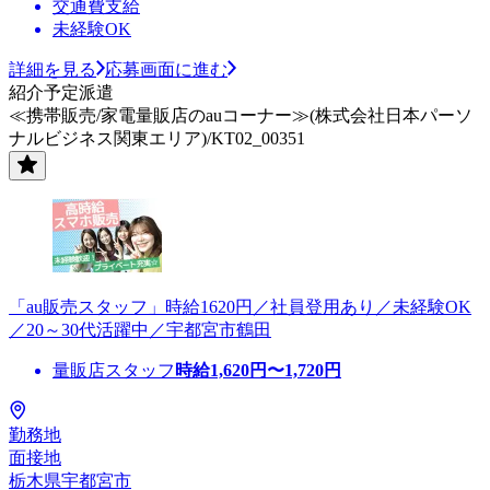
交通費支給
未経験OK
詳細を見る
応募画面に進む
紹介予定派遣
≪携帯販売/家電量販店のauコーナー≫(株式会社日本パーソ
ナルビジネス関東エリア)/KT02_00351
「au販売スタッフ」時給1620円／社員登用あり／未経験OK
／20～30代活躍中／宇都宮市鶴田
量販店スタッフ
時給
1,620
円〜
1,720
円
勤務地
面接地
栃木県宇都宮市