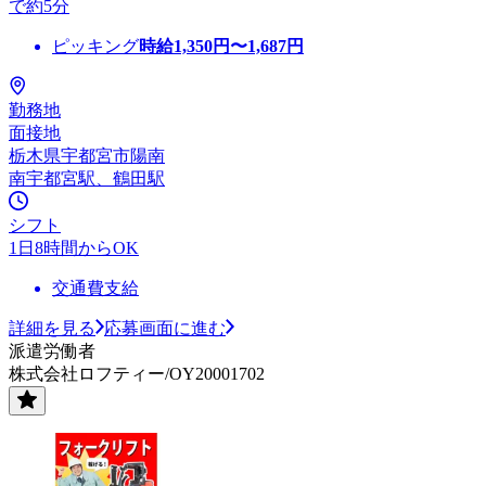
で約5分
ピッキング
時給
1,350
円〜
1,687
円
勤務地
面接地
栃木県宇都宮市陽南
南宇都宮駅、鶴田駅
シフト
1日8時間からOK
交通費支給
詳細を見る
応募画面に進む
派遣労働者
株式会社ロフティー/OY20001702