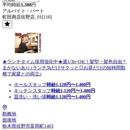
平均時給
1,388
円
アルバイト・パート
町田商店佐野店_01[110]
★ランチタイム採用強化中★週1/3h~OK！髪型・髪色自由＊
まかないあり♪ランチ3hだけサクッと◎お昼だけの短時間勤
務で家庭との両立♪
ホールスタッフ
時給
1,120
円〜
1,400
円
キッチンスタッフ
時給
1,120
円〜
1,400
円
皿洗い・洗い場
時給
1,120
円〜
1,400
円
勤務地
面接地
栃木県佐野市富岡町1403