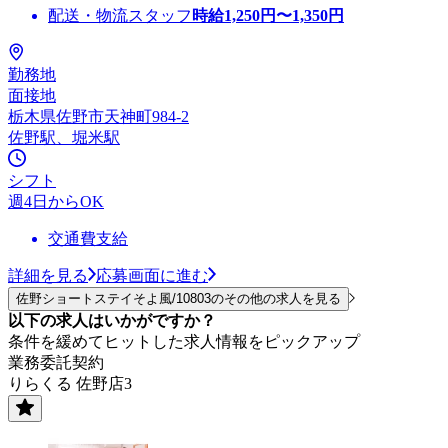
配送・物流スタッフ
時給
1,250
円〜
1,350
円
勤務地
面接地
栃木県佐野市天神町984-2
佐野駅、堀米駅
シフト
週4日からOK
交通費支給
詳細を見る
応募画面に進む
佐野ショートステイそよ風/10803のその他の求人を見る
以下の求人はいかがですか？
条件を緩めてヒットした求人情報をピックアップ
業務委託契約
りらくる 佐野店3