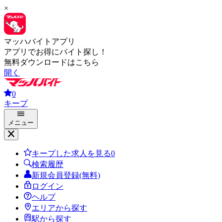
×
マッハバイトアプリ
アプリでお得にバイト探し！
無料ダウンロードはこちら
開く
0
キープ
メニュー
キープした求人を見る
0
検索履歴
新規会員登録(無料)
ログイン
ヘルプ
エリアから探す
駅から探す