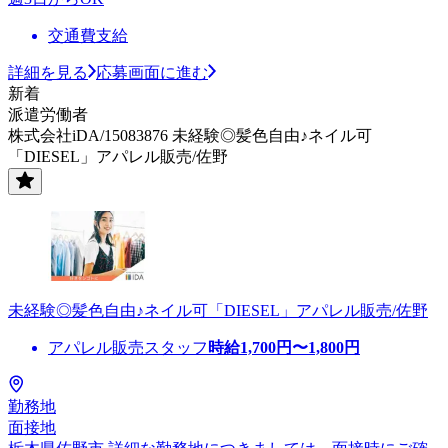
交通費支給
詳細を見る
応募画面に進む
新着
派遣労働者
株式会社iDA/15083876 未経験◎髪色自由♪ネイル可
「DIESEL」アパレル販売/佐野
未経験◎髪色自由♪ネイル可「DIESEL」アパレル販売/佐野
アパレル販売スタッフ
時給
1,700
円〜
1,800
円
勤務地
面接地