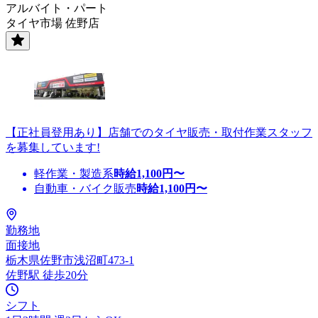
アルバイト・パート
タイヤ市場 佐野店
【正社員登用あり】店舗でのタイヤ販売・取付作業スタッフ
を募集しています!
軽作業・製造系
時給
1,100
円〜
自動車・バイク販売
時給
1,100
円〜
勤務地
面接地
栃木県佐野市浅沼町473-1
佐野駅 徒歩20分
シフト