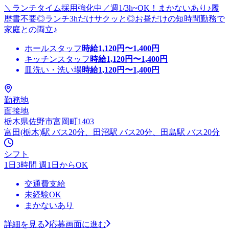
＼ランチタイム採用強化中／週1/3h~OK！まかないあり♪履
歴書不要◎ランチ3hだけサクッと◎お昼だけの短時間勤務で
家庭との両立♪
ホールスタッフ
時給
1,120
円〜
1,400
円
キッチンスタッフ
時給
1,120
円〜
1,400
円
皿洗い・洗い場
時給
1,120
円〜
1,400
円
勤務地
面接地
栃木県佐野市富岡町1403
富田(栃木)駅 バス20分、田沼駅 バス20分、田島駅 バス20分
シフト
1日3時間 週1日からOK
交通費支給
未経験OK
まかないあり
詳細を見る
応募画面に進む