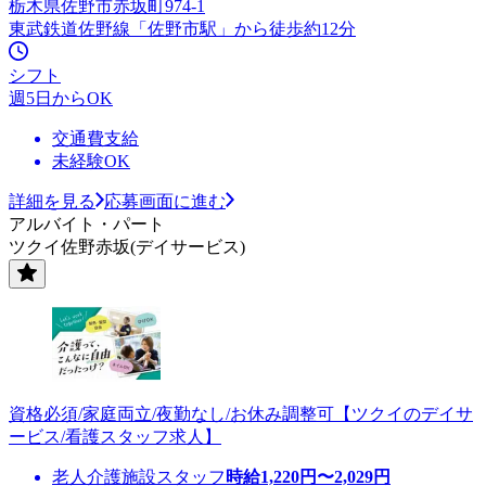
栃木県佐野市赤坂町974-1
東武鉄道佐野線「佐野市駅」から徒歩約12分
シフト
週5日からOK
交通費支給
未経験OK
詳細を見る
応募画面に進む
アルバイト・パート
ツクイ佐野赤坂(デイサービス)
資格必須/家庭両立/夜勤なし/お休み調整可【ツクイのデイサ
ービス/看護スタッフ求人】
老人介護施設スタッフ
時給
1,220
円〜
2,029
円