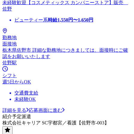
未経験歓迎【コスメティックス カンパニーストア】販売
佐野
ビューティー系
時給
1,550
円〜
1,650
円
勤務地
面接地
栃木県佐野市 詳細な勤務地につきましては、面接時にご確
認をお願いいたします
佐野駅
シフト
週5日からOK
交通費支給
未経験OK
詳細を見る
応募画面に進む
紹介予定派遣
株式会社キャリア SC宇都宮／看護【佐野市-003】