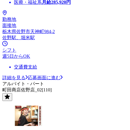
医療・福祉系
月給
285,920
円
勤務地
面接地
栃木県佐野市天神町984-2
佐野駅、堀米駅
シフト
週5日からOK
交通費支給
詳細を見る
応募画面に進む
アルバイト・パート
町田商店佐野店_02[110]