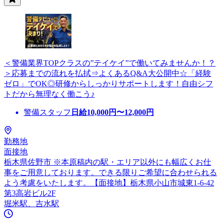
＜警備業界TOPクラスの”テイケイ”で働いてみませんか！？
＞応募までの流れを払拭⇒よくあるQ&A大公開中☆「経験
ゼロ」でOK◎研修からしっかりサポートします！自由シフ
トだから無理なく働こう♪
警備スタッフ
日給
10,000
円〜
12,000
円
勤務地
面接地
栃木県佐野市 ※本原稿内の駅・エリア以外にも幅広くお仕
事をご用意しております。できる限りご希望に合わせられる
よう考慮をいたします。【面接地】栃木県小山市城東1-6-42
第3高岩ビル2F
堀米駅、吉水駅