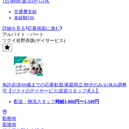
1日3時間 週3日からOK
交通費支給
未経験OK
詳細を見る
応募画面に進む
アルバイト・パート
ツクイ佐野赤坂(デイサービス)
免許必須/69歳までの応募歓迎/家庭両立/朝夕のみ/お休み調整
可【ツクイのデイサービス/送迎スタッフ求人】
配送・物流スタッフ
時給
1,068
円〜
1,349
円
勤務地
面接地