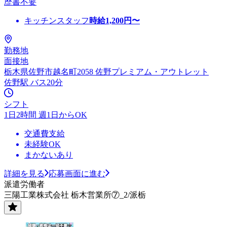
歴書不要
キッチンスタッフ
時給
1,200
円〜
勤務地
面接地
栃木県佐野市越名町2058 佐野プレミアム・アウトレット
佐野駅 バス20分
シフト
1日2時間 週1日からOK
交通費支給
未経験OK
まかないあり
詳細を見る
応募画面に進む
派遣労働者
三陽工業株式会社 栃木営業所⑦_2/派栃