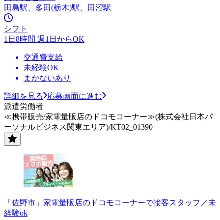
田島駅、多田(栃木)駅、田沼駅
シフト
1日8時間 週1日からOK
交通費支給
未経験OK
まかないあり
詳細を見る
応募画面に進む
派遣労働者
≪携帯販売/家電量販店のドコモコーナー≫(株式会社日本パ
ーソナルビジネス関東エリア)/KT02_01390
「佐野市」家電量販店のドコモコーナーで接客スタッフ／未
経験ok