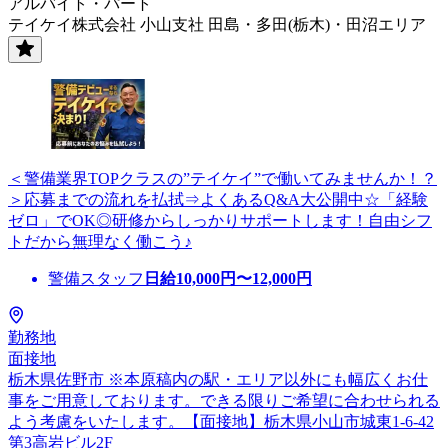
アルバイト・パート
テイケイ株式会社 小山支社 田島・多田(栃木)・田沼エリア
＜警備業界TOPクラスの”テイケイ”で働いてみませんか！？
＞応募までの流れを払拭⇒よくあるQ&A大公開中☆「経験
ゼロ」でOK◎研修からしっかりサポートします！自由シフ
トだから無理なく働こう♪
警備スタッフ
日給
10,000
円〜
12,000
円
勤務地
面接地
栃木県佐野市 ※本原稿内の駅・エリア以外にも幅広くお仕
事をご用意しております。できる限りご希望に合わせられる
よう考慮をいたします。【面接地】栃木県小山市城東1-6-42
第3高岩ビル2F