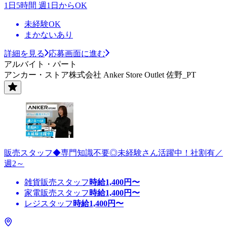
1日5時間 週1日からOK
未経験OK
まかないあり
詳細を見る
応募画面に進む
アルバイト・パート
アンカー・ストア株式会社 Anker Store Outlet 佐野_PT
販売スタッフ◆専門知識不要◎未経験さん活躍中！社割有／
週2～
雑貨販売スタッフ
時給
1,400
円〜
家電販売スタッフ
時給
1,400
円〜
レジスタッフ
時給
1,400
円〜