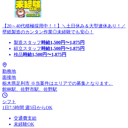
【20～40代積極採用中！！】＼土日休み＆大型連休あり！／
壁紙製造のカンタン作業◎未経験でも安心！
製造スタッフ
時給
1,500
円〜
1,875
円
組立スタッフ
時給
1,500
円〜
1,875
円
検品
時給
1,500
円〜
1,875
円
勤務地
面接地
栃木県足利市 ※当案件はエリアでの募集となります。
館林駅、佐野市駅、佐野駅
シフト
1日7.5時間 週5日からOK
交通費支給
未経験OK