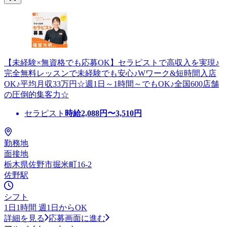
【未経験×無資格でも応募OK】セラピストで高収入を実現♪
完全無料レッスンで未経験でも安心♪Wワーク&短時間入店
OK♪平均月収33万円☆週1日～1時間～でもOK♪全国600店舗
の圧倒的集客力☆
セラピスト
時給
2,088
円〜
3,510
円
勤務地
面接地
栃木県佐野市掘米町16-2
佐野駅
シフト
1日1時間 週1日からOK
詳細を見る
応募画面に進む