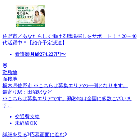
佐野市／あなたらしく働ける職場探しをサポート！＊20～40
代活躍中＊【紹介予定派遣】
看護師
月給
274,227
円〜
勤務地
面接地
栃木県佐野市 ※こちらは募集エリアの一例となります。
最寄り駅：田沼駅など
※こちらは募集エリアです。勤務地は全国に多数ございま
す。
交通費支給
未経験OK
詳細を見る
応募画面に進む