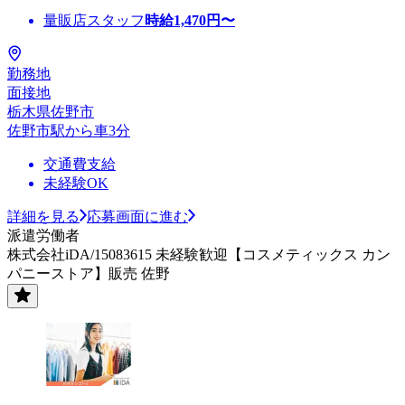
量販店スタッフ
時給
1,470
円〜
勤務地
面接地
栃木県佐野市
佐野市駅から車3分
交通費支給
未経験OK
詳細を見る
応募画面に進む
派遣労働者
株式会社iDA/15083615 未経験歓迎【コスメティックス カン
パニーストア】販売 佐野