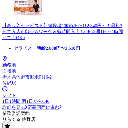
【高収入セラピスト】経験者1施術あたり2,840円～！最短3
日で入店可能☆Wワーク＆短時間入店もOK☆週1日～1時間
～でもOK♪
セラピスト
時給
2,088
円〜
3,510
円
勤務地
面接地
栃木県佐野市掘米町16-2
佐野駅
シフト
1日1時間 週1日からOK
詳細を見る
応募画面に進む
業務委託契約
りらくる 佐野店