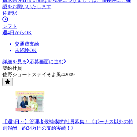
栃木県佐野市 詳細な勤務地につきましては、面接時にご確
認をお願いいたします
佐野駅
シフト
週4日からOK
交通費支給
未経験OK
詳細を見る
応募画面に進む
契約社員
佐野ショートステイそよ風/42009
【週5日～】管理者候補/契約社員募集！《ボーナス以外の特
別報酬、約34万円の支給実績！》