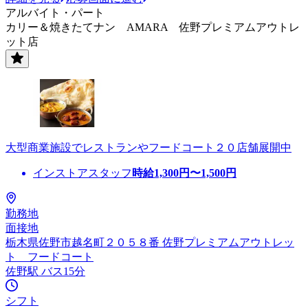
アルバイト・パート
カリー＆焼きたてナン AMARA 佐野プレミアムアウトレ
ット店
大型商業施設でレストランやフードコート２０店舗展開中
インストアスタッフ
時給
1,300
円〜
1,500
円
勤務地
面接地
栃木県佐野市越名町２０５８番 佐野プレミアムアウトレッ
ト フードコート
佐野駅 バス15分
シフト