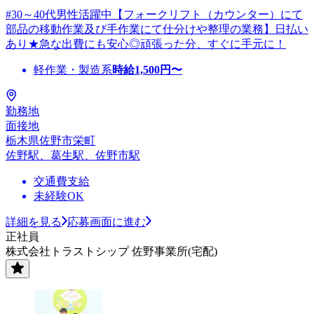
#30～40代男性活躍中【フォークリフト（カウンター）にて
部品の移動作業及び手作業にて仕分けや整理の業務】日払い
あり★急な出費にも安心◎頑張った分、すぐに手元に！
軽作業・製造系
時給
1,500
円〜
勤務地
面接地
栃木県佐野市栄町
佐野駅、葛生駅、佐野市駅
交通費支給
未経験OK
詳細を見る
応募画面に進む
正社員
株式会社トラストシップ 佐野事業所(宅配)