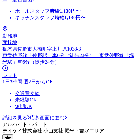
ホールスタッフ
時給
1,130
円〜
キッチンスタッフ
時給
1,130
円〜
勤務地
面接地
栃木県佐野市大橋町字上川原1038-3
東武佐野線「佐野駅」車6分（徒歩23分）、東武佐野線「堀
米駅」車6分（徒歩24分）
シフト
1日3時間 週2日からOK
交通費支給
未経験OK
短期OK
詳細を見る
応募画面に進む
アルバイト・パート
テイケイ株式会社 小山支社 堀米・吉水エリア