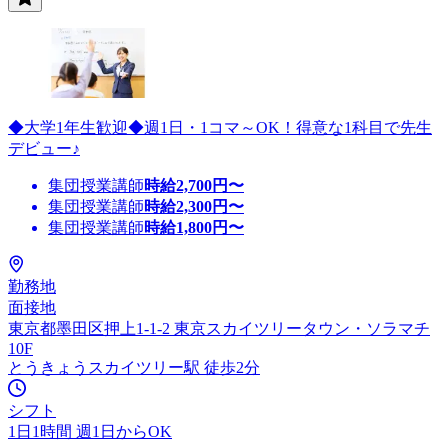
◆大学1年生歓迎◆週1日・1コマ～OK！得意な1科目で先生
デビュー♪
集団授業講師
時給
2,700
円〜
集団授業講師
時給
2,300
円〜
集団授業講師
時給
1,800
円〜
勤務地
面接地
東京都墨田区押上1-1-2 東京スカイツリータウン・ソラマチ
10F
とうきょうスカイツリー駅 徒歩2分
シフト
1日1時間 週1日からOK