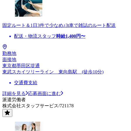
固定ルート＆1日3件で少なめ♪3t車で雑誌のルート配送
配送・物流スタッフ
時給
1,400
円〜
勤務地
面接地
東京都墨田区堤通
東武スカイツリーライン 東向島駅 (徒歩10分)
交通費支給
詳細を見る
応募画面に進む
派遣労働者
株式会社スタッフサービス/721178