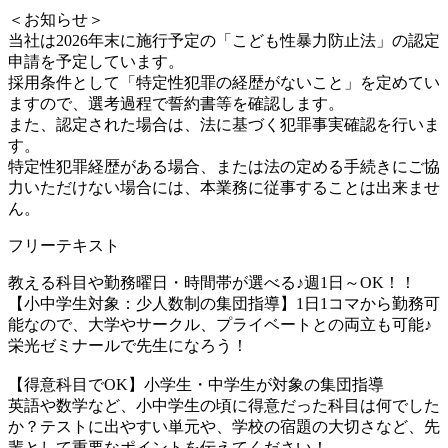
＜お知らせ＞
当社は2026年末に施行予定の「こども性暴力防止法」の認定
申請を予定しています。
採用条件として「特定性犯罪の経歴がないこと」を定めてい
ますので、選考過程で誓約書等を確認します。
また、認定された場合は、法に基づく犯罪事実確認を行いま
す。
特定性犯罪経歴がある場合、または法の定める手続きにご協
力いただけない場合には、本業務に従事することは出来ませ
ん。
フリーテキスト
教える科目や勤務曜日・時間帯が選べる♪週1日～OK！！
【小中学生対象：少人数制の集団指導】1日1コマから勤務可
能なので、大学やサークル、プライベートとの両立も可能♪
栄光ゼミナールで先生になろう！
【得意科目でOK】小学生・中学生が対象の集団指導
英語や数学など、小中学生の頃に得意だった科目は何でした
か？テストに出やすい単元や、学校の宿題の大切さなど、先
輩として重要なポイントを伝えてください！