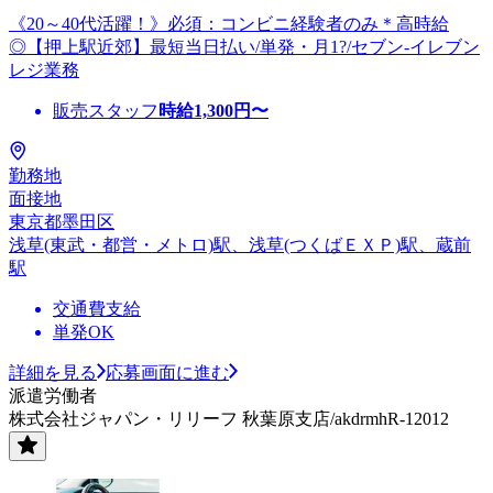
《20～40代活躍！》必須：コンビニ経験者のみ＊高時給
◎【押上駅近郊】最短当日払い/単発・月1?/セブン-イレブン
レジ業務
販売スタッフ
時給
1,300
円〜
勤務地
面接地
東京都墨田区
浅草(東武・都営・メトロ)駅、浅草(つくばＥＸＰ)駅、蔵前
駅
交通費支給
単発OK
詳細を見る
応募画面に進む
派遣労働者
株式会社ジャパン・リリーフ 秋葉原支店/akdrmhR-12012