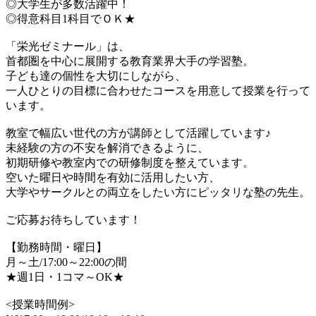
◎大学生が多数活躍中！
◎得意科目1科目でＯＫ★
「栄光ゼミナール」は、
首都圏を中心に展開する教育業界大手の学習塾。
子ども達の個性を大切にしながら、
一人ひとりの目標に合わせたコースを用意して授業を行って
います。
教室で幅広い世代の方が講師として活躍しています♪
未経験の方の不安を解消できるように、
初期研修や教室内での研修制度を整えています。
空いた曜日や時間を有効に活用したい方、
大学やサークルとの両立をしたい方にピッタリな塾の先生。
ご応募お待ちしています！
【勤務時間・曜日】
月～土/17:00～22:00の間
★週1日・1コマ～OK★
<授業時間例>