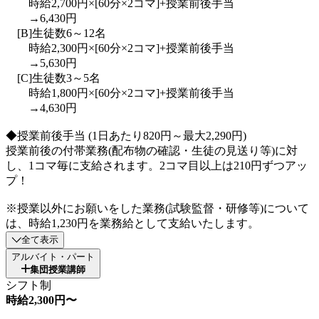
時給2,700円×[60分×2コマ]+授業前後手当
→6,430円
[B]生徒数6～12名
時給2,300円×[60分×2コマ]+授業前後手当
→5,630円
[C]生徒数3～5名
時給1,800円×[60分×2コマ]+授業前後手当
→4,630円
◆授業前後手当 (1日あたり820円～最大2,290円)
授業前後の付帯業務(配布物の確認・生徒の見送り等)に対
し、1コマ毎に支給されます。2コマ目以上は210円ずつアッ
プ！
※授業以外にお願いをした業務(試験監督・研修等)について
は、時給1,230円を業務給として支給いたします。
全て表示
アルバイト・パート
集団授業講師
シフト制
時給2,300円〜