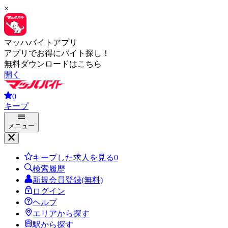
×
マッハバイトアプリ
アプリでお得にバイト探し！
無料ダウンロードはこちら
開く
0
キープ
メニュー
キープした求人を見る
0
検索履歴
新規会員登録(無料)
ログイン
ヘルプ
エリアから探す
駅から探す