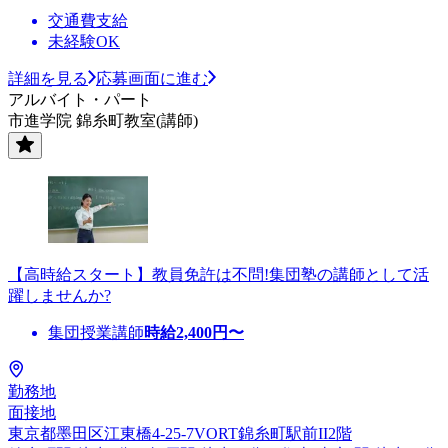
交通費支給
未経験OK
詳細を見る
応募画面に進む
アルバイト・パート
市進学院 錦糸町教室(講師)
【高時給スタート】教員免許は不問!集団塾の講師として活
躍しませんか?
集団授業講師
時給
2,400
円〜
勤務地
面接地
東京都墨田区江東橋4-25-7VORT錦糸町駅前II2階