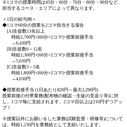
※1コマの授業時間は45分・60分・70分・80分・90分など、
担当するコース・エリアによって異なります。
＜1日の給与例＞
◆1コマ60分の授業を2コマ担当する場合
[A]生徒数13名以上
時給2,700円×[60分×2コマ]+授業前後手当
→6,430円
[B]生徒数6～12名
時給2,300円×[60分×2コマ]+授業前後手当
→5,630円
[C]生徒数3～5名
時給1,800円×[60分×2コマ]+授業前後手当
→4,630円
◆授業前後手当 (1日あたり820円～最大2,290円)
授業前後の付帯業務(配布物の確認・生徒の見送り等)に対
し、1コマ毎に支給されます。2コマ目以上は210円ずつアッ
プ！
※授業以外にお願いをした業務(試験監督・研修等)について
は、時給1,230円を業務給として支給いたします。