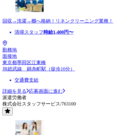
回収→洗濯→棚へ格納！リネンクリーニング業務！
清掃スタッフ
時給
1,400
円〜
勤務地
面接地
東京都墨田区江東橋
JR総武線 錦糸町駅（徒歩10分）
交通費支給
詳細を見る
応募画面に進む
派遣労働者
株式会社スタッフサービス/763100