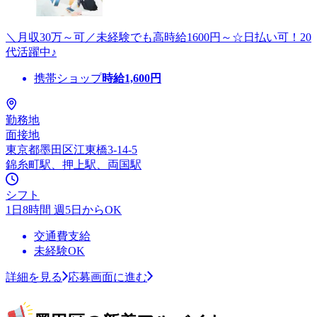
＼月収30万～可／未経験でも高時給1600円～☆日払い可！20
代活躍中♪
携帯ショップ
時給
1,600
円
勤務地
面接地
東京都墨田区江東橋3-14-5
錦糸町駅、押上駅、両国駅
シフト
1日8時間 週5日からOK
交通費支給
未経験OK
詳細を見る
応募画面に進む