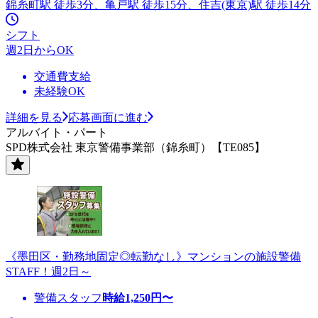
錦糸町駅 徒歩3分、亀戸駅 徒歩15分、住吉(東京)駅 徒歩14分
シフト
週2日からOK
交通費支給
未経験OK
詳細を見る
応募画面に進む
アルバイト・パート
SPD株式会社 東京警備事業部（錦糸町）【TE085】
《墨田区・勤務地固定◎転勤なし》マンションの施設警備
STAFF！週2日～
警備スタッフ
時給
1,250
円〜