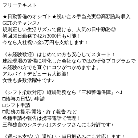
フリーテキスト
★日勤警備のオシゴト★祝い金＆手当充実◎高額臨時収入
GETのチャンス♪
規則正しい生活リズムで働ける、人気の日中勤務◎
初回30日勤務で42万3000円も可能！
今なら入社祝い金5万円を支給します！
《未経験歓迎》はじめての方も安心してスタート！
建設現場の警備に特化した会社ならではの研修プログラムで
未経験の方でも直ぐにコツがつかめますよ。
アルバイトデビューも大歓迎!
女性も多数活躍中です♪
《シフト柔軟対応》継続勤務なら『三和警備保障』へ!
□給与の日払い申請
□シフト申請
□勤務の提示/開始・終了報告 など
各種申請や報告は携帯電話で管理！
三和独自のシステムはスタッフさんにも好評です♪
《選べる支払い》週払い・当日振込みにも対応します！