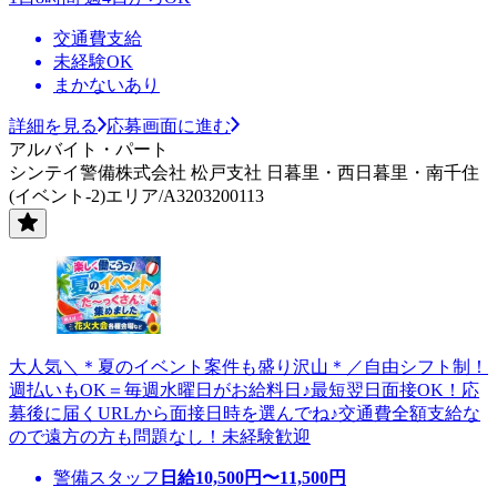
交通費支給
未経験OK
まかないあり
詳細を見る
応募画面に進む
アルバイト・パート
シンテイ警備株式会社 松戸支社 日暮里・西日暮里・南千住
(イベント-2)エリア/A3203200113
大人気＼＊夏のイベント案件も盛り沢山＊／自由シフト制！
週払いもOK＝毎週水曜日がお給料日♪最短翌日面接OK！応
募後に届くURLから面接日時を選んでね♪交通費全額支給な
ので遠方の方も問題なし！未経験歓迎
警備スタッフ
日給
10,500
円〜
11,500
円