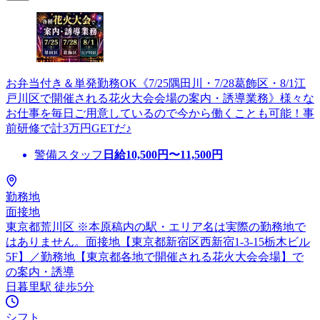
お弁当付き＆単発勤務OK《7/25隅田川・7/28葛飾区・8/1江
戸川区で開催される花火大会会場の案内・誘導業務》様々な
お仕事を毎日ご用意しているので今から働くことも可能！事
前研修で計3万円GETだ♪
警備スタッフ
日給
10,500
円〜
11,500
円
勤務地
面接地
東京都荒川区 ※本原稿内の駅・エリア名は実際の勤務地で
はありません。面接地【東京都新宿区西新宿1-3-15栃木ビル
5F】／勤務地【東京都各地で開催される花火大会会場】で
の案内・誘導
日暮里駅 徒歩5分
シフト