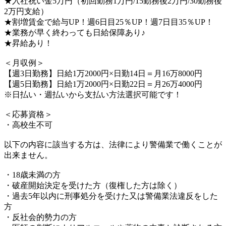
★入社祝い金5万円（初回勤務1万円/15勤務後2万円/30勤務後
2万円支給）
★割増賃金で給与UP！週6日目25％UP！週7日目35％UP！
★業務が早く終わっても日給保障あり♪
★昇給あり！
＜月収例＞
【週3日勤務】日給1万2000円×日勤14日＝月16万8000円
【週5日勤務】日給1万2000円×日勤22日＝月26万4000円
※日払い・週払いから支払い方法選択可能です！
＜応募資格＞
・高校生不可
以下の内容に該当する方は、法律により警備業で働くことが
出来ません。
・18歳未満の方
・破産開始決定を受けた方（復権した方は除く）
・過去5年以内に刑事処分を受けた又は警備業法違反をした
方
・反社会的勢力の方