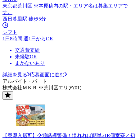
東京都荒川区 ※本原稿内の駅・エリア名は募集エリアで
す。
西日暮里駅 徒歩5分
シフト
1日8時間 週1日からOK
交通費支給
未経験OK
まかないあり
詳細を見る
応募画面に進む
アルバイト・パート
株式会社ＭＫＲ ※荒川区エリア(01)
【寮即入居可】交通誘導警備！慣れれば簡単♪1R個室寮／初