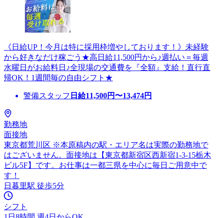
《日給UP！今月は特に採用枠増やしております！》未経験
から好きなだけ稼ごう★高日給11,500円から♪週払い＝毎週
水曜日がお給料日♪全現場の交通費を『全額』支給！直行直
帰OK！1週間毎の自由シフト★
警備スタッフ
日給
11,500
円〜
13,474
円
勤務地
面接地
東京都荒川区 ※本原稿内の駅・エリア名は実際の勤務地で
はございません。面接地は【東京都新宿区西新宿1-3-15栃木
ビル5F】です。お仕事は一都三県を中心に毎日ご用意中で
す！
日暮里駅 徒歩5分
シフト
1日8時間 週4日からOK