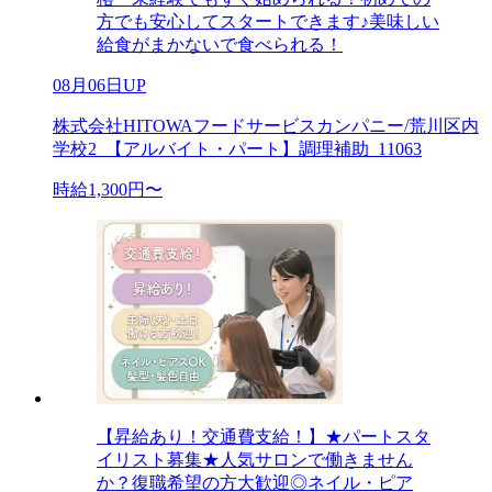
方でも安心してスタートできます♪美味しい
給食がまかないで食べられる！
08月06日UP
株式会社HITOWAフードサービスカンパニー/荒川区内
学校2_【アルバイト・パート】調理補助_11063
時給1,300円〜
【昇給あり！交通費支給！】★パートスタ
イリスト募集★人気サロンで働きません
か？復職希望の方大歓迎◎ネイル・ピア