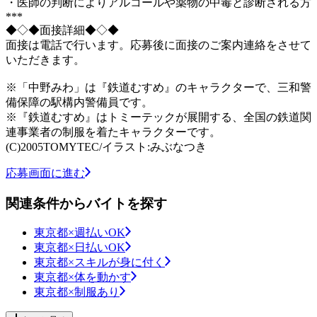
・医師の判断によりアルコールや薬物の中毒と診断される方
***
◆◇◆面接詳細◆◇◆
面接は電話で行います。応募後に面接のご案内連絡をさせて
いただきます。
※「中野みわ」は『鉄道むすめ』のキャラクターで、三和警
備保障の駅構内警備員です。
※『鉄道むすめ』はトミーテックが展開する、全国の鉄道関
連事業者の制服を着たキャラクターです。
(C)2005TOMYTEC/イラスト:みぶなつき
応募画面に進む
関連条件からバイトを探す
東京都×週払いOK
東京都×日払いOK
東京都×スキルが身に付く
東京都×体を動かす
東京都×制服あり