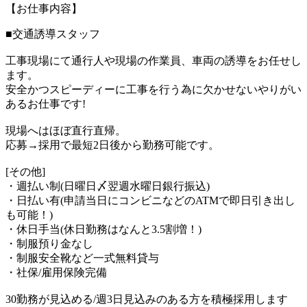
【お仕事内容】
■交通誘導スタッフ
工事現場にて通行人や現場の作業員、車両の誘導をお任せし
ます。
安全かつスピーディーに工事を行う為に欠かせないやりがい
あるお仕事です!
現場へはほぼ直行直帰。
応募→採用で最短2日後から勤務可能です。
[その他]
・週払い制(日曜日〆翌週水曜日銀行振込)
・日払い有(申請当日にコンビニなどのATMで即日引き出し
も可能！)
・休日手当(休日勤務はなんと3.5割増！)
・制服預り金なし
・制服安全靴など一式無料貸与
・社保/雇用保険完備
30勤務が見込める/週3日見込みのある方を積極採用します