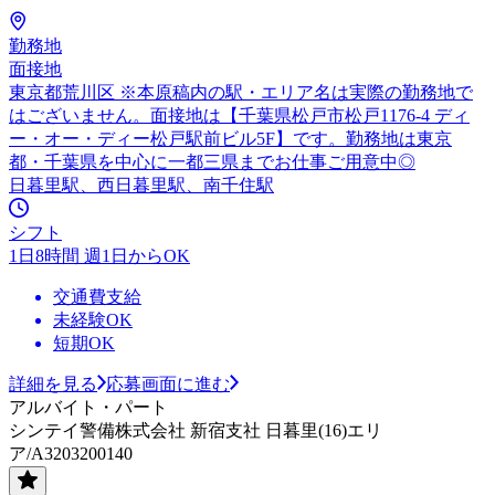
勤務地
面接地
東京都荒川区 ※本原稿内の駅・エリア名は実際の勤務地で
はございません。面接地は【千葉県松戸市松戸1176-4 ディ
ー・オー・ディー松戸駅前ビル5F】です。勤務地は東京
都・千葉県を中心に一都三県までお仕事ご用意中◎
日暮里駅、西日暮里駅、南千住駅
シフト
1日8時間 週1日からOK
交通費支給
未経験OK
短期OK
詳細を見る
応募画面に進む
アルバイト・パート
シンテイ警備株式会社 新宿支社 日暮里(16)エリ
ア/A3203200140