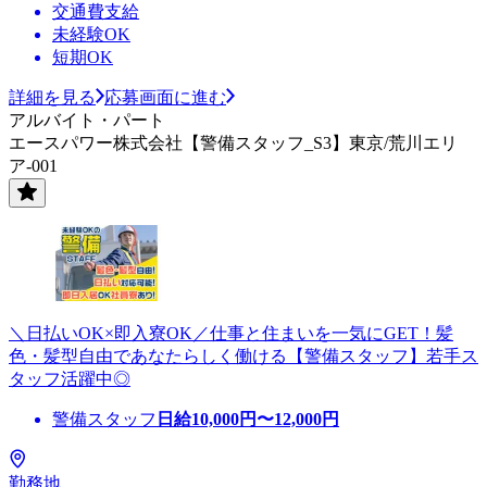
交通費支給
未経験OK
短期OK
詳細を見る
応募画面に進む
アルバイト・パート
エースパワー株式会社【警備スタッフ_S3】東京/荒川エリ
ア-001
＼日払いOK×即入寮OK／仕事と住まいを一気にGET！髪
色・髪型自由であなたらしく働ける【警備スタッフ】若手ス
タッフ活躍中◎
警備スタッフ
日給
10,000
円〜
12,000
円
勤務地