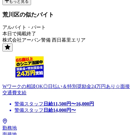
もっと見る
荒川区の似たバイト
アルバイト・パート
本日で掲載終了
株式会社アーバン警備 西日暮里エリア
Wワークの相談OK◎日払い＆特別奨励金24万円あり☆面接
交通費支給
警備スタッフ
日給
11,500
円〜
16,000
円
警備スタッフ
日給
14,000
円〜
勤務地
面接地