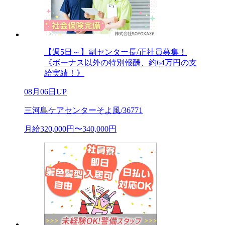
【週5日～】副センター長/正社員募集！
《ボーナス以外の特別報酬、約64万円の支
給実績！》
08月06日UP
三河島ケアセンターそよ風/36771
月給320,000円〜340,000円