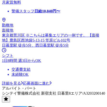
月家賃無料
警備スタッフ
日給
10,840
円〜
勤務地
面接地
東京都荒川区 ※こちらは募集エリアの一例です。 【面接
地】豊島区西池袋5-13-15 笠原ビル102号
日暮里駅 徒歩5分、西日暮里駅 徒歩5分
シフト
1日8時間 週3日からOK
交通費支給
未経験OK
詳細を見る
応募画面に進む
アルバイト・パート
シンテイ警備株式会社 新宿支社 日暮里8エリア/A3203200140