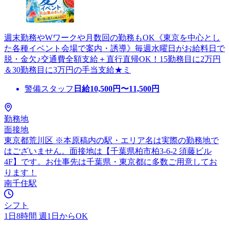
週末勤務やWワークや月数回の勤務もOK《東京を中心とし
た各種イベント会場で案内・誘導》毎週水曜日がお給料日で
脱・金欠♪交通費全額支給＋直行直帰OK！15勤務目に2万円
＆30勤務目に3万円の手当支給★ミ
警備スタッフ
日給
10,500
円〜
11,500
円
勤務地
面接地
東京都荒川区 ※本原稿内の駅・エリア名は実際の勤務地で
はございません。面接地は【千葉県柏市柏3-6-2 須藤ビル
4F】です。お仕事先は千葉県・東京都に多数ご用意してお
ります！
南千住駅
シフト
1日8時間 週1日からOK