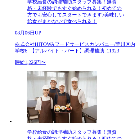
学校給食の調理補助スタッフ募集！無資
格・未経験でもすぐ始められる！初めての
方でも安心してスタートできます♪美味しい
給食がまかないで食べられる！
08月06日UP
株式会社HITOWAフードサービスカンパニー/荒川区内
学校6_【アルバイト・パート】調理補助_11923
時給1,226円〜
学校給食の調理補助スタッフ募集！無資
格・未経験でもすぐ始められる！初めての