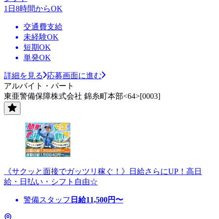
1日8時間からOK
交通費支給
未経験OK
短期OK
単発OK
詳細を見る
応募画面に進む
アルバイト・パート
東亜警備保障株式会社 錦糸町本部<64>[0003]
《サクッと面接でガッツリ稼ぐ！》日給さらにUP！高日
給・日払い・シフト自由☆
警備スタッフ
日給
11,500
円〜