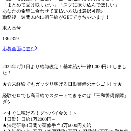
「まとめて受け取りたい」「スグに振り込んでほしい」
あなたの希望に合わせて支払い方法は選択可能♪
勤務後一週間以内に初任給がGETできちゃいます！
求人番号
1362359
応募画面に進む
2025年7月1日より給与改定！基本給が一律1,000円UPしまし
た！
★☆未経験でもガッツリ稼げる日勤警備のオシゴト! ☆★
経験ゼロでも高日給でスタートできるのは『三和警備保障』
ダケ！
＜すぐに稼げる！グッバイ金欠！＞
【日勤】日給1万2000円～
★法定研修3日間で研修手当3万6000円支給