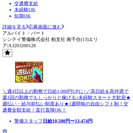
交通費支給
未経験OK
短期OK
詳細を見る
応募画面に進む
アルバイト・パート
シンテイ警備株式会社 柏支社 南千住(13)エリ
ア/A3203200128
＼週4日以上の勤務で日給1,000円UPに↑／高日給＆高待遇で
週1回の勤務でもしっかりと稼げる♪未経験スタート大歓迎★
週払い・給与前払い制度あり★1週間毎の自由シフト制！交
通費全額支給！直行直帰OK！
警備スタッフ
日給
10,500
円〜
13,474
円