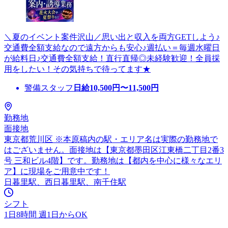
＼夏のイベント案件沢山／思い出と収入を両方GETしよう♪
交通費全額支給なので遠方からも安心♪週払い＝毎週水曜日
が給料日♪交通費全額支給！直行直帰◎未経験歓迎！全員採
用をしたい！その気持ちで待ってます★
警備スタッフ
日給
10,500
円〜
11,500
円
勤務地
面接地
東京都荒川区 ※本原稿内の駅・エリア名は実際の勤務地で
はございません。面接地は【東京都墨田区江東橋二丁目2番3
号 三和ビル4階】です。勤務地は【都内を中心に様々なエリ
ア】に現場をご用意中です！
日暮里駅、西日暮里駅、南千住駅
シフト
1日8時間 週1日からOK