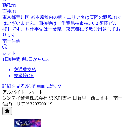
勤務地
面接地
東京都荒川区 ※本原稿内の駅・エリア名は実際の勤務地で
はございません。面接地は【千葉県柏市柏3-6-2 須藤ビル
4F】です。お仕事先は千葉県・東京都に多数ご用意してお
ります！
南千住駅
シフト
1日8時間 週1日からOK
交通費支給
未経験OK
詳細を見る
応募画面に進む
アルバイト・パート
シンテイ警備株式会社 錦糸町支社 日暮里・西日暮里・南千
住(5)エリア/A3203200119