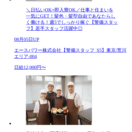
＼日払いOK×即入寮OK／仕事と住まいを
一気にGET！髪色・髪型自由であなたらし
く働ける！週5でしっかり稼ぐ【警備スタッ
フ】若手スタッフ活躍中◎
08月05日UP
エースパワー株式会社【警備スタッフ_S5】東京/荒川
エリア-004
日給12,000円〜