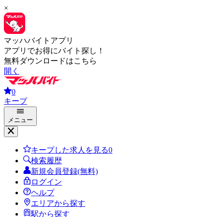
×
マッハバイトアプリ
アプリでお得にバイト探し！
無料ダウンロードはこちら
開く
0
キープ
メニュー
キープした求人を見る
0
検索履歴
新規会員登録(無料)
ログイン
ヘルプ
エリアから探す
駅から探す