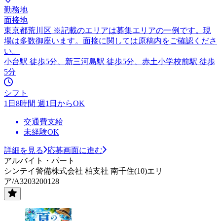
勤務地
面接地
東京都荒川区 ※記載のエリアは募集エリアの一例です。現
場は多数御座います。面接に関しては原稿内をご確認くださ
い。
小台駅 徒歩5分、新三河島駅 徒歩5分、赤土小学校前駅 徒歩
5分
シフト
1日8時間 週1日からOK
交通費支給
未経験OK
詳細を見る
応募画面に進む
アルバイト・パート
シンテイ警備株式会社 柏支社 南千住(10)エリ
ア/A3203200128