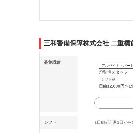
三和警備保障株式会社 二重
募集職種
アルバイト・パー
①警備スタッフ
シフト制
日給
12,000
円〜
15
シフト
1日8時間 週3日から