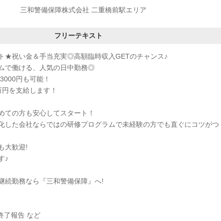
三和警備保障株式会社 二重橋前駅エリア
フリーテキスト
ト★祝い金＆手当充実◎高額臨時収入GETのチャンス♪
ムで働ける、人気の日中勤務◎
3000円も可能！
万円を支給します！
めての方も安心してスタート！
化した会社ならではの研修プログラムで未経験の方でも直ぐにコツがつ
も大歓迎!
す♪
継続勤務なら『三和警備保障』へ!
終了報告 など