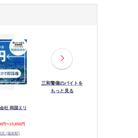
三和警備のバイトを
もっと見る
会社 両国エリ
00円〜15,850円
区 (蔵前駅)