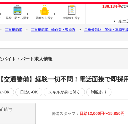
186,134件
の
す
路線・駅から探す
職種から探す
特徴から探す
キー
二重橋前駅
二重橋前駅、軽作業・製造系
二重橋前駅、警備・車両誘
のバイト・パート求人情報
【交通警備】経験一切不問！電話面接で即採
いOK
日払いOK
スキルが身に付く
制服あり
給与
警備スタッフ：
日給12,000円〜15,850円