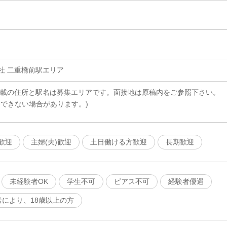
社 二重橋前駅エリア
記載の住所と駅名は募集エリアです。面接地は原稿内をご参照下さい。
務できない場合があります。)
歓迎
主婦(夫)歓迎
土日働ける方歓迎
長期歓迎
未経験者OK
学生不可
ピアス不可
経験者優遇
号により、18歳以上の方