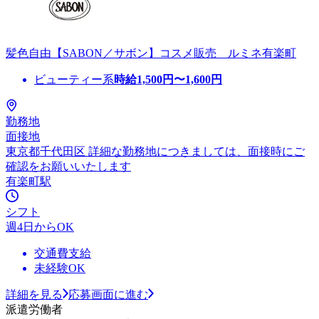
髪色自由【SABON／サボン】コスメ販売 ルミネ有楽町
ビューティー系
時給
1,500
円〜
1,600
円
勤務地
面接地
東京都千代田区 詳細な勤務地につきましては、面接時にご
確認をお願いいたします
有楽町駅
シフト
週4日からOK
交通費支給
未経験OK
詳細を見る
応募画面に進む
派遣労働者