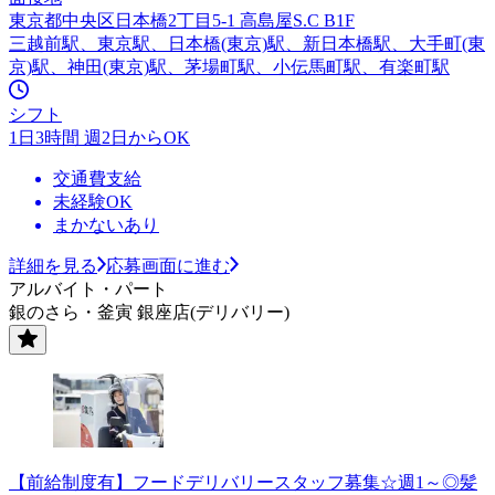
東京都中央区日本橋2丁目5-1 高島屋S.C B1F
三越前駅、東京駅、日本橋(東京)駅、新日本橋駅、大手町(東
京)駅、神田(東京)駅、茅場町駅、小伝馬町駅、有楽町駅
シフト
1日3時間 週2日からOK
交通費支給
未経験OK
まかないあり
詳細を見る
応募画面に進む
アルバイト・パート
銀のさら・釜寅 銀座店(デリバリー)
【前給制度有】フードデリバリースタッフ募集☆週1～◎髪