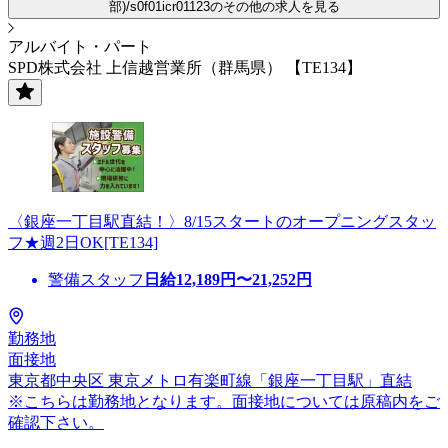
部)/s0f01icr01123のその他の求人を見る
アルバイト・パート
SPD株式会社 上信越営業所（群馬県） 【TE134】
〈銀座一丁目駅直結！〉8/15スタートのオープニングスタッ
フ★週2日OK[TE134]
警備スタッフ
日給
12,189
円〜
21,252
円
勤務地
面接地
東京都中央区 東京メトロ有楽町線「銀座一丁目駅」直結
※こちらは勤務地となります。面接地については原稿内をご
確認下さい。