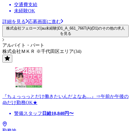
交通費支給
未経験OK
詳細を見る
応募画面に進む
株式会社フェローズ(au未経験)D1_A_661_766T(A)(D1)のその他の求人
を見る
アルバイト・パート
株式会社ＭＫＲ ※千代田区エリア(34)
『ちょっっっとだけ働きたいんだよなあ…』⇒午前か午後の
4hだけ勤務OK★
警備スタッフ
日給
10,840
円〜
勤務地