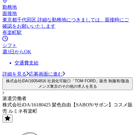
勤務地
面接地
東京都千代田区 詳細な勤務地につきましては、面接時にご
確認をお願いいたします
有楽町駅
シフト
週3日からOK
交通費支給
詳細を見る
応募画面に進む
株式会社iDA/16054816 社員化可能◎「TOM FORD」販売 制服有/阪急
メンズ東京のその他の求人を見る
派遣労働者
株式会社iDA/16180425 髪色自由【SABON/サボン】コスメ販
売 ルミネ有楽町