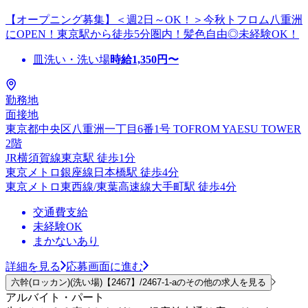
【オープニング募集】＜週2日～OK！＞今秋トフロム八重洲
にOPEN！東京駅から徒歩5分圏内！髪色自由◎未経験OK！
皿洗い・洗い場
時給
1,350
円〜
勤務地
面接地
東京都中央区八重洲一丁目6番1号 TOFROM YAESU TOWER
2階
JR横須賀線東京駅 徒歩1分
東京メトロ銀座線日本橋駅 徒歩4分
東京メトロ東西線/東葉高速線大手町駅 徒歩4分
交通費支給
未経験OK
まかないあり
詳細を見る
応募画面に進む
六幹(ロッカン)(洗い場)【2467】/2467-1-aのその他の求人を見る
アルバイト・パート