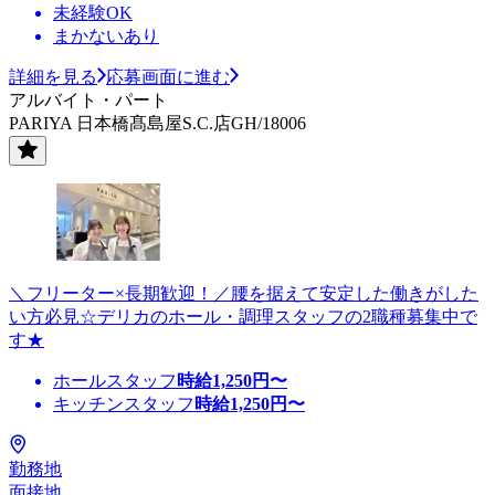
未経験OK
まかないあり
詳細を見る
応募画面に進む
アルバイト・パート
PARIYA 日本橋髙島屋S.C.店GH/18006
＼フリーター×長期歓迎！／腰を据えて安定した働きがした
い方必見☆デリカのホール・調理スタッフの2職種募集中で
す★
ホールスタッフ
時給
1,250
円〜
キッチンスタッフ
時給
1,250
円〜
勤務地
面接地