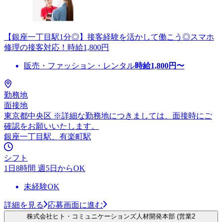
【銀座一丁目駅1分◎】接客経験を活かして働こう◎スマホ
修理の接客対応！時給1,800円
販売・ファッション・レンタル
時給
1,800
円〜
勤務地
面接地
東京都中央区 ※詳細な勤務地につきましては、面接時にご
確認をお願いいたします。
銀座一丁目駅、有楽町駅
シフト
1日8時間 週5日からOK
未経験OK
詳細を見る
応募画面に進む
株式会社ヒト・コミュニケーションズ人材開発本部 (営業2