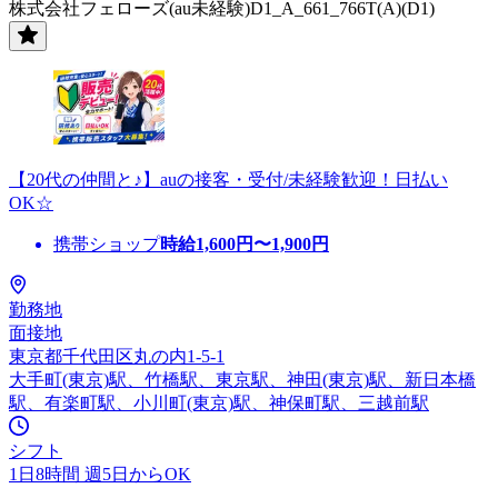
株式会社フェローズ(au未経験)D1_A_661_766T(A)(D1)
【20代の仲間と♪】auの接客・受付/未経験歓迎！日払い
OK☆
携帯ショップ
時給
1,600
円〜
1,900
円
勤務地
面接地
東京都千代田区丸の内1-5-1
大手町(東京)駅、竹橋駅、東京駅、神田(東京)駅、新日本橋
駅、有楽町駅、小川町(東京)駅、神保町駅、三越前駅
シフト
1日8時間 週5日からOK