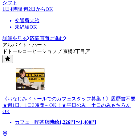
シフト
1日4時間 週2日からOK
交通費支給
未経験OK
詳細を見る
応募画面に進む
アルバイト・パート
ドトールコーヒーショップ 京橋2丁目店
《おなじみドトールでのカフェスタッフ募集！》履歴書不要
★週1日、1日3時間～OK！★平日のみ、土日のみもちろん
OK
カフェ・喫茶店
時給
1,226
円〜
1,400
円