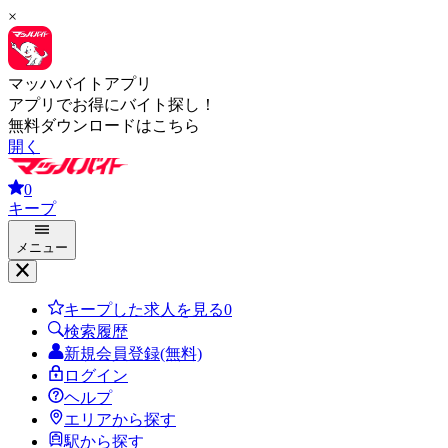
×
マッハバイトアプリ
アプリでお得にバイト探し！
無料ダウンロードはこちら
開く
0
キープ
メニュー
キープした求人を見る
0
検索履歴
新規会員登録(無料)
ログイン
ヘルプ
エリアから探す
駅から探す