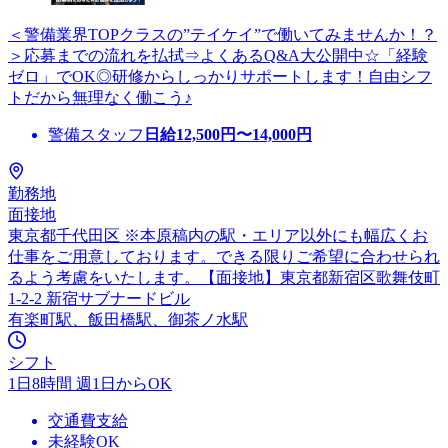
＜警備業界TOPクラスの”テイケイ”で働いてみませんか！？
＞応募までの流れを払拭⇒よくあるQ&A大公開中☆「経験
ゼロ」でOK◎研修からしっかりサポートします！自由シフ
トだから無理なく働こう♪
警備スタッフ
日給
12,500
円〜
14,000
円
勤務地
面接地
東京都千代田区 ※本原稿内の駅・エリア以外にも幅広くお
仕事をご用意しております。できる限りご希望に合わせられ
るよう考慮をいたします。【面接地】東京都新宿区歌舞伎町
1-2-2 新宿サブナードビル
有楽町駅、飯田橋駅、御茶ノ水駅
シフト
1日8時間 週1日からOK
交通費支給
未経験OK