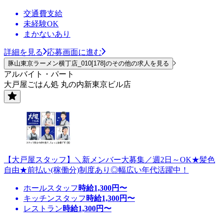
交通費支給
未経験OK
まかないあり
詳細を見る
応募画面に進む
豚山東京ラーメン横丁店_010[178]のその他の求人を見る
アルバイト・パート
大戸屋ごはん処 丸の内新東京ビル店
【大戸屋スタッフ】＼新メンバー大募集／週2日～OK★髪色
自由★前払い(稼働分)制度あり◎幅広い年代活躍中！
ホールスタッフ
時給
1,300
円〜
キッチンスタッフ
時給
1,300
円〜
レストラン
時給
1,300
円〜