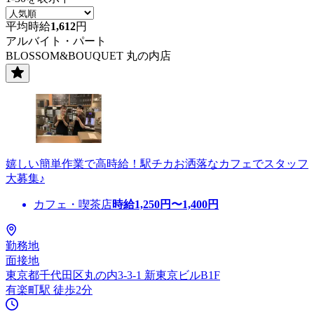
平均時給
1,612
円
アルバイト・パート
BLOSSOM&BOUQUET 丸の内店
嬉しい簡単作業で高時給！駅チカお洒落なカフェでスタッフ
大募集♪
カフェ・喫茶店
時給
1,250
円〜
1,400
円
勤務地
面接地
東京都千代田区丸の内3-3-1 新東京ビルB1F
有楽町駅 徒歩2分