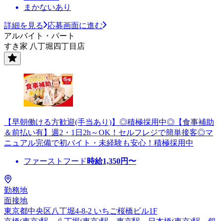
まかないあり
詳細を見る
応募画面に進む
アルバイト・パート
すき家 八丁堀四丁目店
【早朝働ける方歓迎(手当あり)】◎積極採用中◎【食事補助
＆前払い有】週2・1日2h～OK！セルフレジで簡単接客◎マ
ニュアル完備で初バイト・未経験も安心！積極採用中
ファーストフード
時給
1,350
円〜
勤務地
面接地
東京都中央区八丁堀4-8-2 いちご桜橋ビル1F