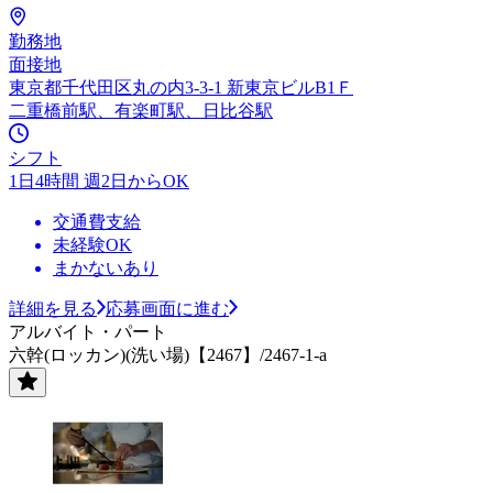
勤務地
面接地
東京都千代田区丸の内3-3-1 新東京ビルB1Ｆ
二重橋前駅、有楽町駅、日比谷駅
シフト
1日4時間 週2日からOK
交通費支給
未経験OK
まかないあり
詳細を見る
応募画面に進む
アルバイト・パート
六幹(ロッカン)(洗い場)【2467】/2467-1-a