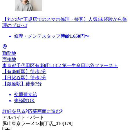
【丸の内*正規店でのスマホ修理・接客】人気!未経験から修
理のプロへ!
修理・メンテスタッフ
時給
1,650
円〜
勤務地
面接地
東京都千代田区有楽町1-13-2 第一生命日比谷ファースト
【有楽町駅】徒歩2分
【日比谷駅】徒歩2分
【銀座駅】徒歩7分
交通費支給
未経験OK
詳細を見る
応募画面に進む
アルバイト・パート
豚山東京ラーメン横丁店_010[178]