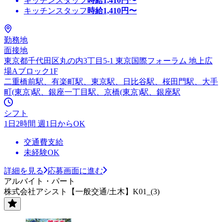
キッチンスタッフ
時給
1,410
円〜
キッチンスタッフ
時給
1,410
円〜
勤務地
面接地
東京都千代田区丸の内3丁目5-1 東京国際フォーラム 地上広
場Aブロック1F
二重橋前駅、有楽町駅、東京駅、日比谷駅、桜田門駅、大手
町(東京)駅、銀座一丁目駅、京橋(東京)駅、銀座駅
シフト
1日2時間 週1日からOK
交通費支給
未経験OK
詳細を見る
応募画面に進む
アルバイト・パート
株式会社アシスト【一般交通/土木】K01_(3)