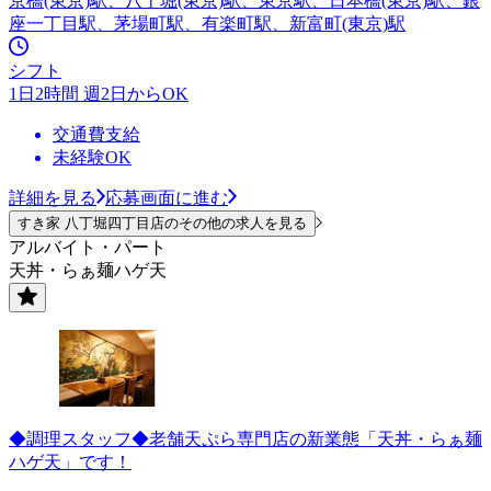
京橋(東京)駅、八丁堀(東京)駅、東京駅、日本橋(東京)駅、銀
座一丁目駅、茅場町駅、有楽町駅、新富町(東京)駅
シフト
1日2時間 週2日からOK
交通費支給
未経験OK
詳細を見る
応募画面に進む
すき家 八丁堀四丁目店のその他の求人を見る
アルバイト・パート
天丼・らぁ麺ハゲ天
◆調理スタッフ◆老舗天ぷら専門店の新業態「天丼・らぁ麺
ハゲ天」です！