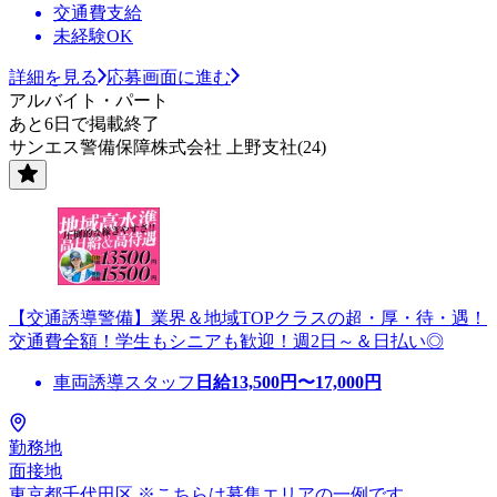
交通費支給
未経験OK
詳細を見る
応募画面に進む
アルバイト・パート
あと6日で掲載終了
サンエス警備保障株式会社 上野支社(24)
【交通誘導警備】業界＆地域TOPクラスの超・厚・待・遇！
交通費全額！学生もシニアも歓迎！週2日～＆日払い◎
車両誘導スタッフ
日給
13,500
円〜
17,000
円
勤務地
面接地
東京都千代田区 ※こちらは募集エリアの一例です。