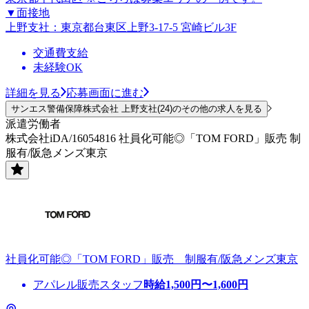
▼面接地
上野支社：東京都台東区上野3-17-5 宮崎ビル3F
交通費支給
未経験OK
詳細を見る
応募画面に進む
サンエス警備保障株式会社 上野支社(24)のその他の求人を見る
派遣労働者
株式会社iDA/16054816 社員化可能◎「TOM FORD」販売 制
服有/阪急メンズ東京
社員化可能◎「TOM FORD」販売 制服有/阪急メンズ東京
アパレル販売スタッフ
時給
1,500
円〜
1,600
円