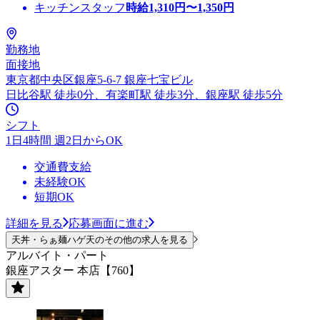
キッチンスタッフ
時給
1,310
円〜
1,350
円
勤務地
面接地
東京都中央区銀座5-6-7 銀座七宝ビル
日比谷駅 徒歩0分、有楽町駅 徒歩3分、銀座駅 徒歩5分
シフト
1日4時間 週2日からOK
交通費支給
未経験OK
短期OK
詳細を見る
応募画面に進む
天丼・らぁ麺ハゲ天のその他の求人を見る
アルバイト・パート
銀座アスター 本店【760】