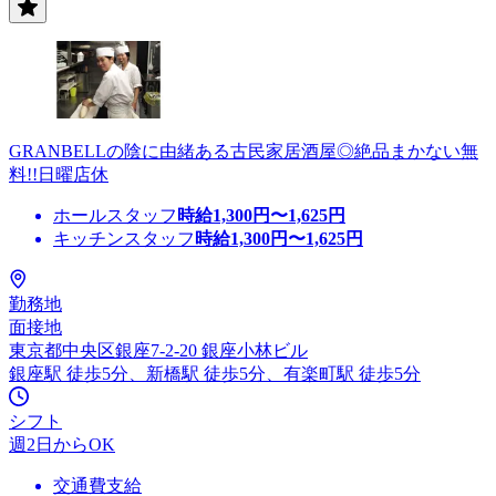
GRANBELLの陰に由緒ある古民家居酒屋◎絶品まかない無
料!!日曜店休
ホールスタッフ
時給
1,300
円〜
1,625
円
キッチンスタッフ
時給
1,300
円〜
1,625
円
勤務地
面接地
東京都中央区銀座7-2-20 銀座小林ビル
銀座駅 徒歩5分、新橋駅 徒歩5分、有楽町駅 徒歩5分
シフト
週2日からOK
交通費支給