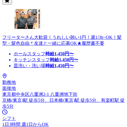
フリーターさん大歓迎！うれしい賄い1円！週1/3h~OK！髪
型・髪色自由＊友達と一緒に応募OK★履歴書不要
ホールスタッフ
時給
1,450
円〜
キッチンスタッフ
時給
1,450
円〜
皿洗い・洗い場
時給
1,450
円〜
勤務地
面接地
東京都中央区八重洲2-1 八重洲地下街
京橋(東京)駅 徒歩5分、日本橋(東京)駅 徒歩5分、有楽町駅 徒
歩5分
シフト
1日3時間 週1日からOK