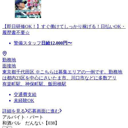
【即日研修OK！】すぐ働けてしっかり稼げる！日払いOK・
履歴書不要☆
警備スタッフ
日給
12,000
円〜
勤務地
面接地
東京都千代田区 ※こちらは募集エリアの一例です。勤務地
は都内23区を中心にさいたま市、川口市などに多数アリ
有楽町駅、神保町駅、飯田橋駅
交通費支給
未経験OK
詳細を見る
応募画面に進む
アルバイト・パート
和酒バル だんない【038】