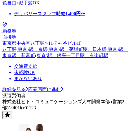
色自由♪派手髪OK
デリバリースタッフ
時給
1,400
円〜
勤務地
面接地
東京都中央区八丁堀4-11-7 神谷ビル1F
八丁堀(東京)駅、京橋(東京)駅、茅場町駅、日本橋(東京)駅、
東京駅、新富町(東京)駅、銀座一丁目駅、有楽町駅
交通費支給
未経験OK
まかないあり
詳細を見る
応募画面に進む
派遣労働者
株式会社ヒト・コミュニケーションズ人材開発本部 (営業2
部)/s0f01icr01123