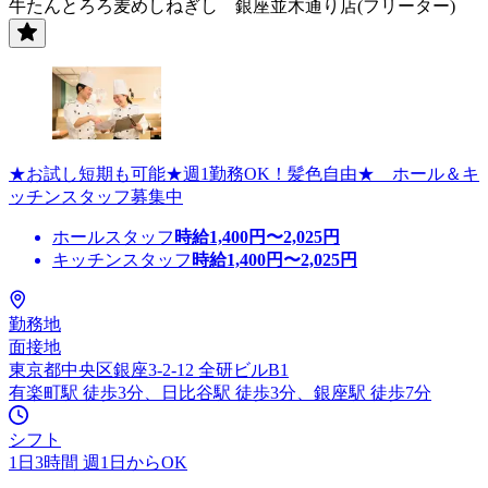
牛たんとろろ麦めしねぎし 銀座並木通り店(フリーター)
★お試し短期も可能★週1勤務OK！髪色自由★ ホール＆キ
ッチンスタッフ募集中
ホールスタッフ
時給
1,400
円〜
2,025
円
キッチンスタッフ
時給
1,400
円〜
2,025
円
勤務地
面接地
東京都中央区銀座3-2-12 全研ビルB1
有楽町駅 徒歩3分、日比谷駅 徒歩3分、銀座駅 徒歩7分
シフト
1日3時間 週1日からOK