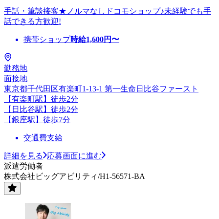
手話・筆談接客★ノルマなしドコモショップ♪未経験でも手
話できる方歓迎!
携帯ショップ
時給
1,600
円〜
勤務地
面接地
東京都千代田区有楽町1-13-1 第一生命日比谷ファースト
【有楽町駅】徒歩2分
【日比谷駅】徒歩2分
【銀座駅】徒歩7分
交通費支給
詳細を見る
応募画面に進む
派遣労働者
株式会社ビッグアビリティ/H1-56571-BA