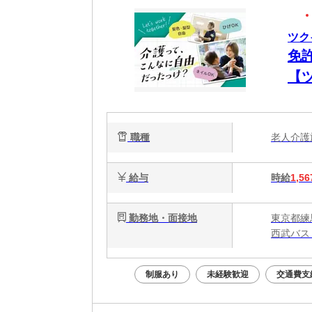
ツク
免
【
職種
老人介
給与
時給
1,56
勤務地・面接地
東京都練
西武バス
制服あり
未経験歓迎
交通費支