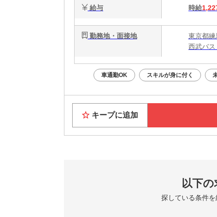
給与
時給
1,22
勤務地・面接地
東京都練
西武バス
車通勤OK
スキルが身に付く
キープに追加
以下の
探している条件を