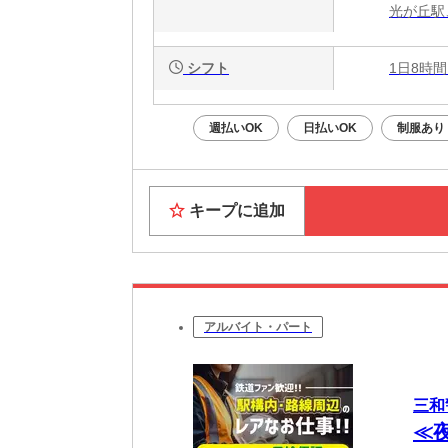
光が丘駅
シフト
1日8時間
週払いOK
日払いOK
制服あり
キープに追加
アルバイト・パート
三和
≪