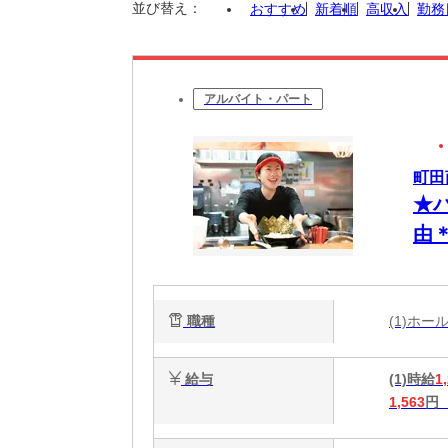
並び替え：
おすすめ
新着順
高収入
勤務
アルバイト・パート
町田
★
由
一
職種
(1)ホ
給与
(1)時給
1
1,563
円