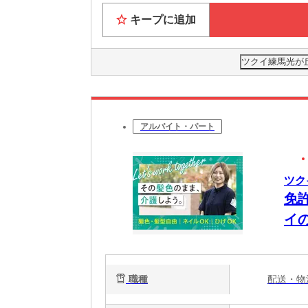
キープに追加
ツクイ練馬光が
アルバイト・パート
ツク
免
イ
職種
配送・