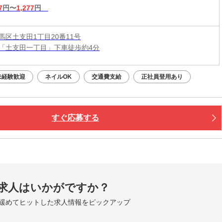
7
円〜
1,277
円
馬区土支田1丁目20番11号
「土支田一丁目」下車徒歩約4分
未経験歓迎
ネイルOK
交通費支給
正社員登用あり
すぐ応募する
求人はいかがですか？
緩めてヒットした求人情報をピックアップ