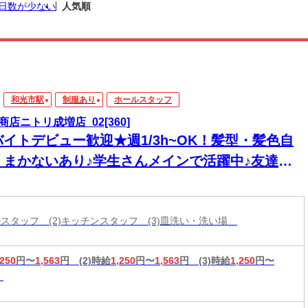
日数が少ない
人気順
和光市駅
制服あり
ホールスタッフ
商店ニトリ成増店_02[360]
バイトデビュー歓迎★週1/3h~OK！髪型・髪色自
＊まかないあり♪学生さんメインで活躍中♪友達と
緒に応募OK★楽しく働ける環境が整っています！
ールスタッフ (2)キッチンスタッフ (3)皿洗い・洗い場
,250
円〜
1,563
円
(2)時給
1,250
円〜
1,563
円
(3)時給
1,250
円〜