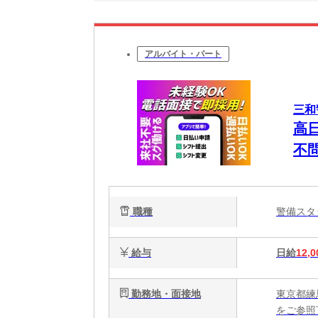
アルバイト・パート
三和
高
不
職種
警備ス
給与
日給
12,0
勤務地・面接地
東京都練
をご参照