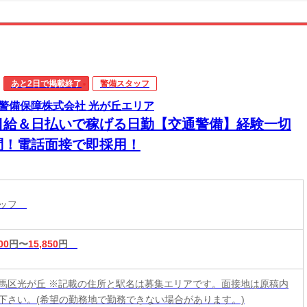
あと2日で掲載終了
警備スタッフ
警備保障株式会社 光が丘エリア
日給＆日払いで稼げる日勤【交通警備】経験一切
問！電話面接で即採用！
タッフ
00
円〜
15,850
円
馬区光が丘 ※記載の住所と駅名は募集エリアです。面接地は原稿内
下さい。(希望の勤務地で勤務できない場合があります。)