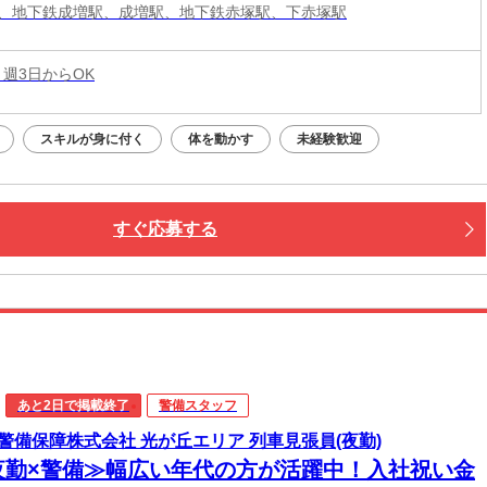
、地下鉄成増駅、成増駅、地下鉄赤塚駅、下赤塚駅
 週3日からOK
スキルが身に付く
体を動かす
未経験歓迎
すぐ応募する
あと2日で掲載終了
警備スタッフ
警備保障株式会社 光が丘エリア 列車見張員(夜勤)
夜勤×警備≫幅広い年代の方が活躍中！入社祝い金