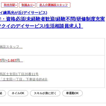
和光市駅
制服あり
老人介護施設スタッフ
イ練馬光が丘(デイサービス)
許・資格必須/未経験者歓迎/経験不問/研修制度充実
ツクイのデイサービス/生活相談員求人】
護施設スタッフ
7
円〜
1,667
円
馬区土支田1丁目20番11号
「土支田一丁目」下車徒歩約4分
給
ネイルOK
スキルが身に付く
車通勤OK