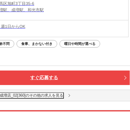
区旭町3丁目35‐6
増駅、成増駅、和光市駅
 週1日からOK
齢不問
食事、まかない付き
曜日や時間が選べる
すぐ応募する
増店_02[360]のその他の求人を見る