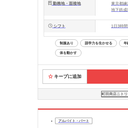
勤務地・面接地
東京都練馬
地下鉄成
シフト
1日3時間
制服あり
語学力を生かせる
年
体を動かす
キープに追加
町田商店ニトリ成
アルバイト・パート