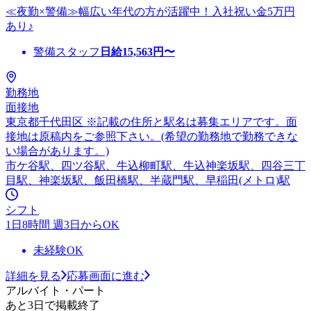
≪夜勤×警備≫幅広い年代の方が活躍中！入社祝い金5万円
あり♪
警備スタッフ
日給
15,563
円〜
勤務地
面接地
東京都千代田区 ※記載の住所と駅名は募集エリアです。面
接地は原稿内をご参照下さい。(希望の勤務地で勤務できな
い場合があります。)
市ケ谷駅、四ツ谷駅、牛込柳町駅、牛込神楽坂駅、四谷三丁
目駅、神楽坂駅、飯田橋駅、半蔵門駅、早稲田(メトロ)駅
シフト
1日8時間 週3日からOK
未経験OK
詳細を見る
応募画面に進む
アルバイト・パート
あと3日で掲載終了