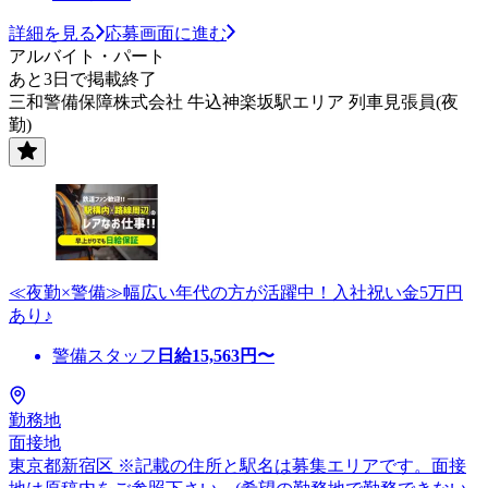
詳細を見る
応募画面に進む
アルバイト・パート
あと3日で掲載終了
三和警備保障株式会社 牛込神楽坂駅エリア 列車見張員(夜
勤)
≪夜勤×警備≫幅広い年代の方が活躍中！入社祝い金5万円
あり♪
警備スタッフ
日給
15,563
円〜
勤務地
面接地
東京都新宿区 ※記載の住所と駅名は募集エリアです。面接