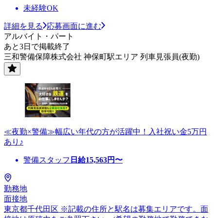
未経験OK
詳細を見る
応募画面に進む
アルバイト・パート
あと3日で掲載終了
三和警備保障株式会社 神保町駅エリア 列車見張員(夜勤)
≪夜勤×警備≫幅広い年代の方が活躍中！入社祝い金5万円
あり♪
警備スタッフ
日給
15,563
円〜
勤務地
面接地
東京都千代田区 ※記載の住所と駅名は募集エリアです。面