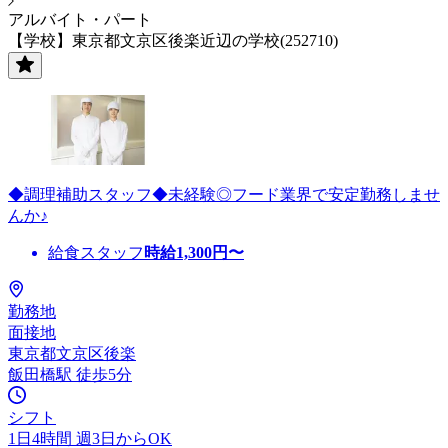
アルバイト・パート
【学校】東京都文京区後楽近辺の学校(252710)
◆調理補助スタッフ◆未経験◎フード業界で安定勤務しませ
んか♪
給食スタッフ
時給
1,300
円〜
勤務地
面接地
東京都文京区後楽
飯田橋駅 徒歩5分
シフト
1日4時間 週3日からOK