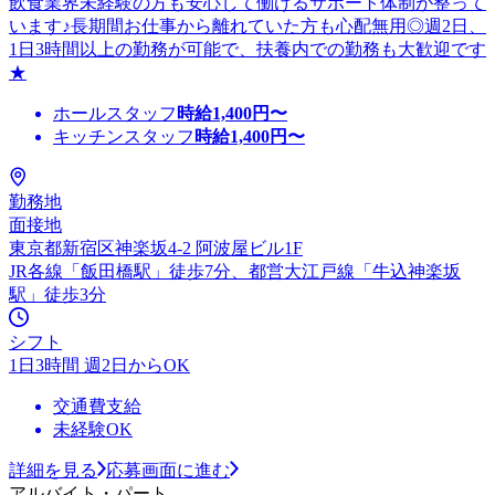
飲食業界未経験の方も安心して働けるサポート体制が整って
います♪長期間お仕事から離れていた方も心配無用◎週2日、
1日3時間以上の勤務が可能で、扶養内での勤務も大歓迎です
★
ホールスタッフ
時給
1,400
円〜
キッチンスタッフ
時給
1,400
円〜
勤務地
面接地
東京都新宿区神楽坂4-2 阿波屋ビル1F
JR各線「飯田橋駅」徒歩7分、都営大江戸線「牛込神楽坂
駅」徒歩3分
シフト
1日3時間 週2日からOK
交通費支給
未経験OK
詳細を見る
応募画面に進む
アルバイト・パート