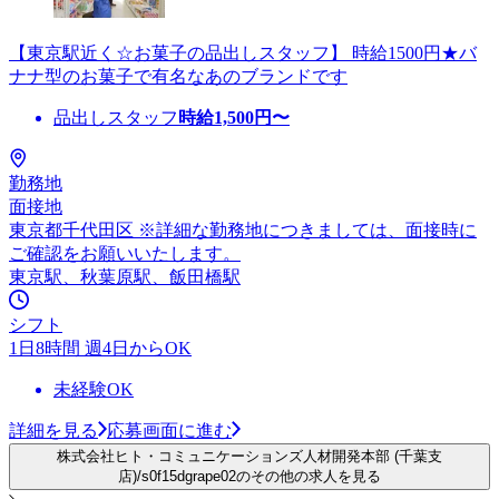
【東京駅近く☆お菓子の品出しスタッフ】 時給1500円★バ
ナナ型のお菓子で有名なあのブランドです
品出しスタッフ
時給
1,500
円〜
勤務地
面接地
東京都千代田区 ※詳細な勤務地につきましては、面接時に
ご確認をお願いいたします。
東京駅、秋葉原駅、飯田橋駅
シフト
1日8時間 週4日からOK
未経験OK
詳細を見る
応募画面に進む
株式会社ヒト・コミュニケーションズ人材開発本部 (千葉支
店)/s0f15dgrape02のその他の求人を見る