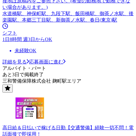
接地は原稿内をご参照下さい。(希望の勤務地で勤務できな
い場合があります。)
水道橋駅、神保町駅、九段下駅、飯田橋駅、御茶ノ水駅、後
楽園駅、本郷三丁目駅、新御茶ノ水駅、春日(東京)駅
シフト
1日8時間 週3日からOK
未経験OK
詳細を見る
応募画面に進む
アルバイト・パート
あと3日で掲載終了
三和警備保障株式会社 麹町駅エリア
高日給＆日払いで稼げる日勤【交通警備】経験一切不問！電
話面接で即採用！