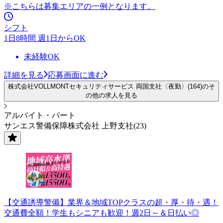
※こちらは募集エリアの一例となります。
シフト
1日8時間 週1日からOK
未経験OK
詳細を見る
応募画面に進む
株式会社VOLLMONTセキュリティサービス 両国支社〈夜勤〉(164)のそ
の他の求人を見る
アルバイト・パート
サンエス警備保障株式会社 上野支社(23)
【交通誘導警備】業界＆地域TOPクラスの超・厚・待・遇！
交通費全額！学生もシニアも歓迎！週2日～＆日払い◎