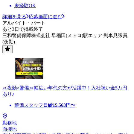
未経験OK
詳細を見る
応募画面に進む
アルバイト・パート
あと3日で掲載終了
三和警備保障株式会社 早稲田(メトロ)駅エリア 列車見張員
(夜勤)
≪夜勤×警備≫幅広い年代の方が活躍中！入社祝い金5万円
あり♪
警備スタッフ
日給
15,563
円〜
勤務地
面接地