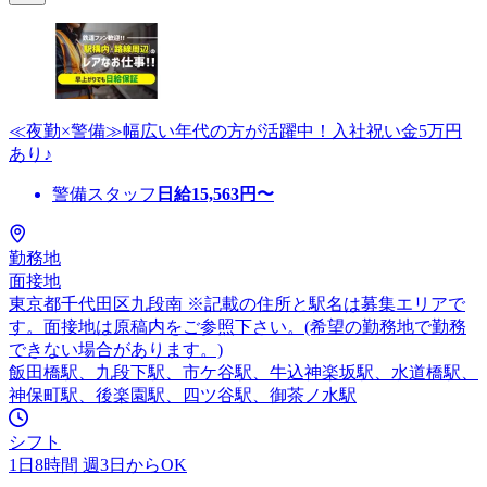
≪夜勤×警備≫幅広い年代の方が活躍中！入社祝い金5万円
あり♪
警備スタッフ
日給
15,563
円〜
勤務地
面接地
東京都千代田区九段南 ※記載の住所と駅名は募集エリアで
す。面接地は原稿内をご参照下さい。(希望の勤務地で勤務
できない場合があります。)
飯田橋駅、九段下駅、市ケ谷駅、牛込神楽坂駅、水道橋駅、
神保町駅、後楽園駅、四ツ谷駅、御茶ノ水駅
シフト
1日8時間 週3日からOK