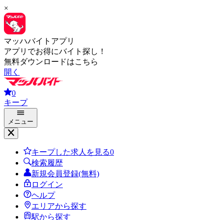
×
マッハバイトアプリ
アプリでお得にバイト探し！
無料ダウンロードはこちら
開く
0
キープ
メニュー
キープした求人を見る
0
検索履歴
新規会員登録(無料)
ログイン
ヘルプ
エリアから探す
駅から探す