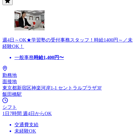
週4日～OK★学習塾の受付事務スタッフ！時給1400円～／未
経験OK！
一般事務
時給
1,400
円〜
勤務地
面接地
東京都新宿区神楽河岸1-1 セントラルプラザ3F
飯田橋駅
シフト
1日7時間 週4日からOK
交通費支給
未経験OK