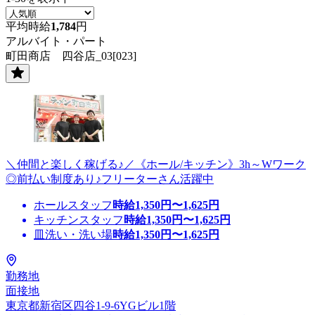
平均時給
1,784
円
アルバイト・パート
町田商店 四谷店_03[023]
＼仲間と楽しく稼げる♪／《ホール/キッチン》3h～Wワーク
◎前払い制度あり♪フリーターさん活躍中
ホールスタッフ
時給
1,350
円〜
1,625
円
キッチンスタッフ
時給
1,350
円〜
1,625
円
皿洗い・洗い場
時給
1,350
円〜
1,625
円
勤務地
面接地
東京都新宿区四谷1-9-6YGビル1階