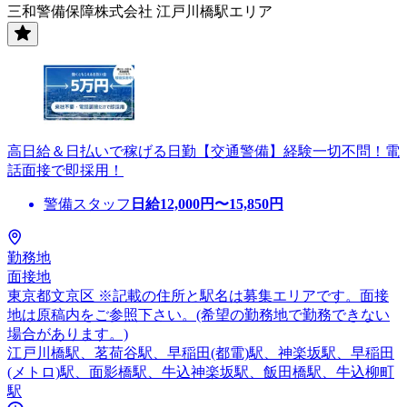
三和警備保障株式会社 江戸川橋駅エリア
高日給＆日払いで稼げる日勤【交通警備】経験一切不問！電
話面接で即採用！
警備スタッフ
日給
12,000
円〜
15,850
円
勤務地
面接地
東京都文京区 ※記載の住所と駅名は募集エリアです。面接
地は原稿内をご参照下さい。(希望の勤務地で勤務できない
場合があります。)
江戸川橋駅、茗荷谷駅、早稲田(都電)駅、神楽坂駅、早稲田
(メトロ)駅、面影橋駅、牛込神楽坂駅、飯田橋駅、牛込柳町
駅