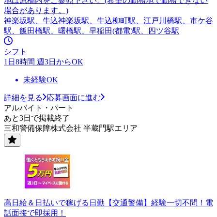
地は原稿内をご参照下さい。(希望の勤務地で勤務できない
場合があります。)
神楽坂駅、牛込神楽坂駅、牛込柳町駅、江戸川橋駅、市ケ谷
駅、飯田橋駅、曙橋駅、早稲田(都電)駅、四ツ谷駅
シフト
1日8時間 週3日からOK
未経験OK
詳細を見る
応募画面に進む
アルバイト・パート
あと3日で掲載終了
三和警備保障株式会社 半蔵門駅エリア
高日給＆日払いで稼げる日勤【交通警備】経験一切不問！電
話面接で即採用！