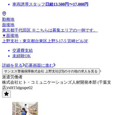
車両誘導スタッフ
日給
13,500
円〜
17,000
円
勤務地
面接地
東京都千代田区 ※こちらは募集エリアの一例です。
▼面接地
上野支社：東京都台東区上野3-17-5 宮崎ビル3F
交通費支給
未経験OK
詳細を見る
応募画面に進む
サンエス警備保障株式会社 上野支社(23)のその他の求人を見る
派遣労働者
株式会社ヒト・コミュニケーションズ人材開発本部 (千葉支
店)/s0f15dgrape02