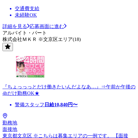
交通費支給
未経験OK
詳細を見る
応募画面に進む
アルバイト・パート
株式会社ＭＫＲ ※文京区エリア(18)
『ちょっっっとだけ働きたいんだよなあ…』⇒午前か午後の
4hだけ勤務OK★
警備スタッフ
日給
10,840
円〜
勤務地
面接地
東京都文京区 ※こちらは募集エリアの一例です。 【面接