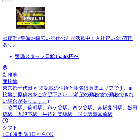
≪夜勤×警備≫幅広い年代の方が活躍中！入社祝い金5万円
あり♪
警備スタッフ
日給
15,563
円〜
勤務地
面接地
東京都千代田区 ※記載の住所と駅名は募集エリアです。面
接地は原稿内をご参照下さい。(希望の勤務地で勤務できな
い場合があります。)
半蔵門駅、麹町駅、市ケ谷駅、四ツ谷駅、赤坂見附駅、飯田
橋駅、九段下駅、牛込神楽坂駅、国会議事堂前駅
シフト
1日8時間 週3日からOK