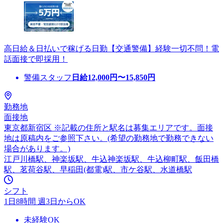
高日給＆日払いで稼げる日勤【交通警備】経験一切不問！電
話面接で即採用！
警備スタッフ
日給
12,000
円〜
15,850
円
勤務地
面接地
東京都新宿区 ※記載の住所と駅名は募集エリアです。面接
地は原稿内をご参照下さい。(希望の勤務地で勤務できない
場合があります。)
江戸川橋駅、神楽坂駅、牛込神楽坂駅、牛込柳町駅、飯田橋
駅、茗荷谷駅、早稲田(都電)駅、市ケ谷駅、水道橋駅
シフト
1日8時間 週3日からOK
未経験OK