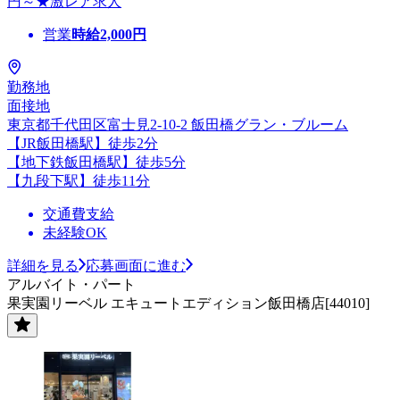
円～★激レア求人
営業
時給
2,000
円
勤務地
面接地
東京都千代田区富士見2-10-2 飯田橋グラン・ブルーム
【JR飯田橋駅】徒歩2分
【地下鉄飯田橋駅】徒歩5分
【九段下駅】徒歩11分
交通費支給
未経験OK
詳細を見る
応募画面に進む
アルバイト・パート
果実園リーベル エキュートエディション飯田橋店[44010]