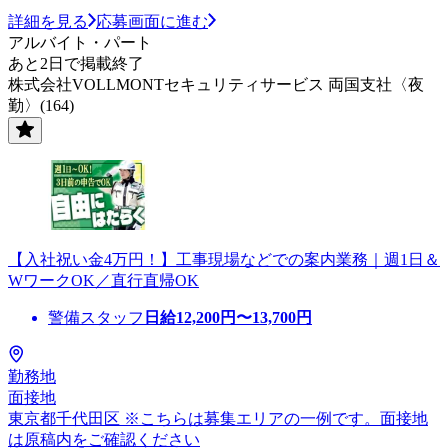
詳細を見る
応募画面に進む
アルバイト・パート
あと2日で掲載終了
株式会社VOLLMONTセキュリティサービス 両国支社〈夜
勤〉(164)
【入社祝い金4万円！】工事現場などでの案内業務｜週1日＆
WワークOK／直行直帰OK
警備スタッフ
日給
12,200
円〜
13,700
円
勤務地
面接地
東京都千代田区 ※こちらは募集エリアの一例です。面接地
は原稿内をご確認ください