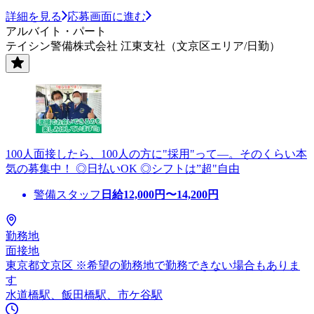
詳細を見る
応募画面に進む
アルバイト・パート
テイシン警備株式会社 江東支社（文京区エリア/日勤）
100人面接したら、100人の方に"採用"って―。そのくらい本
気の募集中！ ◎日払いOK ◎シフトは”超"自由
警備スタッフ
日給
12,000
円〜
14,200
円
勤務地
面接地
東京都文京区 ※希望の勤務地で勤務できない場合もありま
す
水道橋駅、飯田橋駅、市ケ谷駅