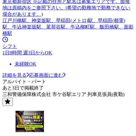
東京都新宿区 ※記載の住所と駅名は募集エリアです。面接
地は原稿内をご参照下さい。(希望の勤務地で勤務できない
場合があります。)
江戸川橋駅、神楽坂駅、早稲田(メトロ)駅、早稲田(都電)
駅、牛込神楽坂駅、茗荷谷駅、牛込柳町駅、飯田橋駅、面影
橋駅
シフト
1日8時間 週3日からOK
未経験OK
詳細を見る
応募画面に進む
アルバイト・パート
あと3日で掲載終了
三和警備保障株式会社 市ケ谷駅エリア 列車見張員(夜勤)