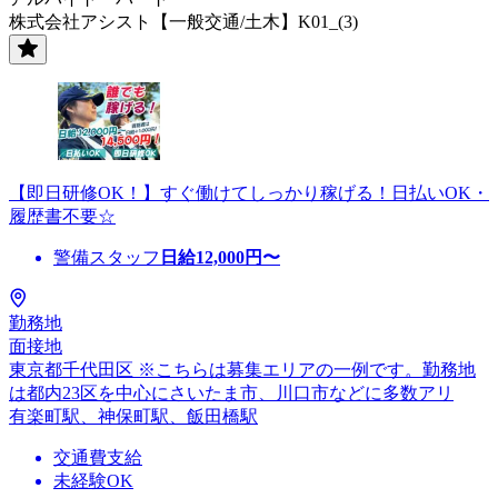
株式会社アシスト【一般交通/土木】K01_(3)
【即日研修OK！】すぐ働けてしっかり稼げる！日払いOK・
履歴書不要☆
警備スタッフ
日給
12,000
円〜
勤務地
面接地
東京都千代田区 ※こちらは募集エリアの一例です。勤務地
は都内23区を中心にさいたま市、川口市などに多数アリ
有楽町駅、神保町駅、飯田橋駅
交通費支給
未経験OK