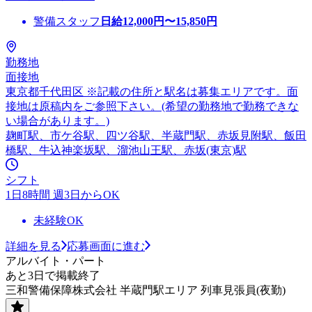
警備スタッフ
日給
12,000
円〜
15,850
円
勤務地
面接地
東京都千代田区 ※記載の住所と駅名は募集エリアです。面
接地は原稿内をご参照下さい。(希望の勤務地で勤務できな
い場合があります。)
麹町駅、市ケ谷駅、四ツ谷駅、半蔵門駅、赤坂見附駅、飯田
橋駅、牛込神楽坂駅、溜池山王駅、赤坂(東京)駅
シフト
1日8時間 週3日からOK
未経験OK
詳細を見る
応募画面に進む
アルバイト・パート
あと3日で掲載終了
三和警備保障株式会社 半蔵門駅エリア 列車見張員(夜勤)