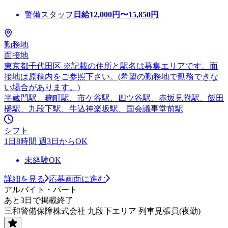
警備スタッフ
日給
12,000
円〜
15,850
円
勤務地
面接地
東京都千代田区 ※記載の住所と駅名は募集エリアです。面
接地は原稿内をご参照下さい。(希望の勤務地で勤務できな
い場合があります。)
半蔵門駅、麹町駅、市ケ谷駅、四ツ谷駅、赤坂見附駅、飯田
橋駅、九段下駅、牛込神楽坂駅、国会議事堂前駅
シフト
1日8時間 週3日からOK
未経験OK
詳細を見る
応募画面に進む
アルバイト・パート
あと3日で掲載終了
三和警備保障株式会社 九段下エリア 列車見張員(夜勤)