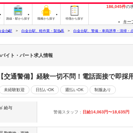
186,045件
の
す
路線・駅から探す
職種から探す
特徴から探す
キー
白金台駅
白金台駅、軽作業・製造系
白金台駅、警備・車両誘導・清掃・
のバイト・パート求人情報
【交通警備】経験一切不問！電話面接で即採
未経験歓迎
日払いOK
週払いOK
制服あり
給与
警備スタッフ：
日給14,063円〜18,635円