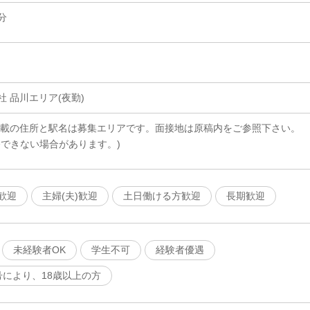
分
 品川エリア(夜勤)
記載の住所と駅名は募集エリアです。面接地は原稿内をご参照下さい。
務できない場合があります。)
歓迎
主婦(夫)歓迎
土日働ける方歓迎
長期歓迎
未経験者OK
学生不可
経験者優遇
号により、18歳以上の方