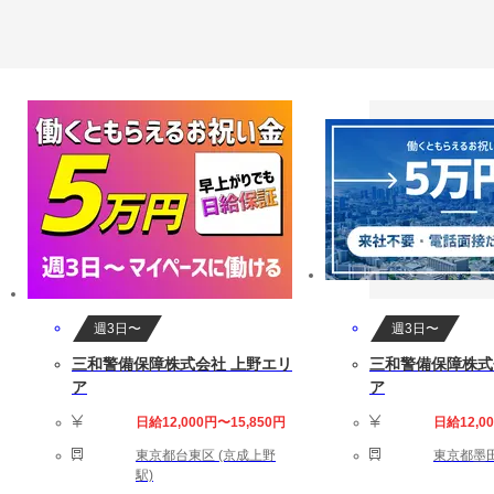
週3日〜
週3日〜
三和警備保障株式会社 上野エリ
三和警備保障株式
ア
ア
日給12,000円〜15,850円
日給12,0
東京都台東区 (京成上野
東京都墨田
駅)