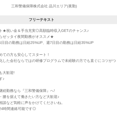
三和警備保障株式会社 品川エリア(夜勤)
フリーテキスト
ト★祝い金＆手当充実◎高額臨時収入GETのチャンス♪
らゼッタイ夜間勤務がオススメ★
日目の勤務は日給25%UP、週7日目の勤務は日給35%UP
めての方も安心してスタート！
化した会社ならではの研修プログラムで未経験の方でも直ぐにコツがつ
も大歓迎!
す♪
継続勤務なら『三和警備保障』へ!
・腰を据えて働きたい方など大歓迎♪
相談など気軽に声をかけてくださいね。
24時間連絡可能です◎