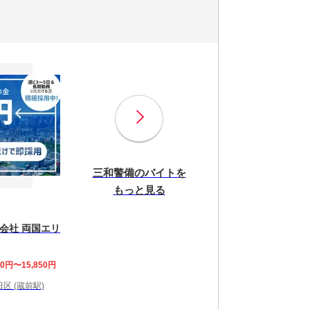
三和警備のバイトを
もっと見る
会社 両国エリ
00円〜15,850円
区 (蔵前駅)