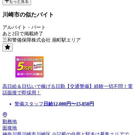
もっと見る
川崎市の似たバイト
アルバイト・パート
あと2日で掲載終了
三和警備保障株式会社 扇町駅エリア
高日給＆日払いで稼げる日勤【交通警備】経験一切不問！電
話面接で即採用！
警備スタッフ
日給
12,000
円〜
15,850
円
勤務地
面接地
神奈川県川崎市川崎区 ※記載の住所と駅名は募集エリアで