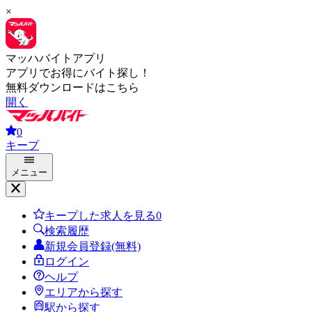
×
マッハバイトアプリ
アプリでお得にバイト探し！
無料ダウンロードはこちら
開く
0
キープ
メニュー
キープした求人を見る
0
検索履歴
新規会員登録(無料)
ログイン
ヘルプ
エリアから探す
駅から探す