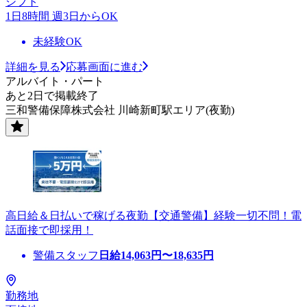
シフト
1日8時間 週3日からOK
未経験OK
詳細を見る
応募画面に進む
アルバイト・パート
あと2日で掲載終了
三和警備保障株式会社 川崎新町駅エリア(夜勤)
高日給＆日払いで稼げる夜勤【交通警備】経験一切不問！電
話面接で即採用！
警備スタッフ
日給
14,063
円〜
18,635
円
勤務地