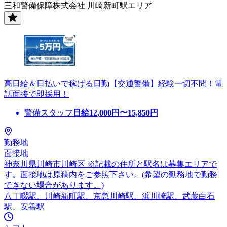
三和警備保障株式会社 川崎新町駅エリア
高日給＆日払いで稼げる日勤【交通警備】経験一切不問！電
話面接で即採用！
警備スタッフ
日給
12,000
円〜
15,850
円
勤務地
面接地
神奈川県川崎市川崎区 ※記載の住所と駅名は募集エリアで
す。面接地は原稿内をご参照下さい。(希望の勤務地で勤務
できない場合があります。)
八丁畷駅、川崎新町駅、京急川崎駅、浜川崎駅、武蔵白石
駅、安善駅