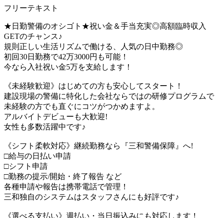
フリーテキスト
★日勤警備のオシゴト★祝い金＆手当充実◎高額臨時収入
GETのチャンス♪
規則正しい生活リズムで働ける、人気の日中勤務◎
初回30日勤務で42万3000円も可能！
今なら入社祝い金5万を支給します！
《未経験歓迎》はじめての方も安心してスタート！
建設現場の警備に特化した会社ならではの研修プログラムで
未経験の方でも直ぐにコツがつかめますよ。
アルバイトデビューも大歓迎!
女性も多数活躍中です♪
《シフト柔軟対応》継続勤務なら『三和警備保障』へ!
□給与の日払い申請
□シフト申請
□勤務の提示/開始・終了報告 など
各種申請や報告は携帯電話で管理！
三和独自のシステムはスタッフさんにも好評です♪
《選べる支払い》週払い・当日振込みにも対応します！