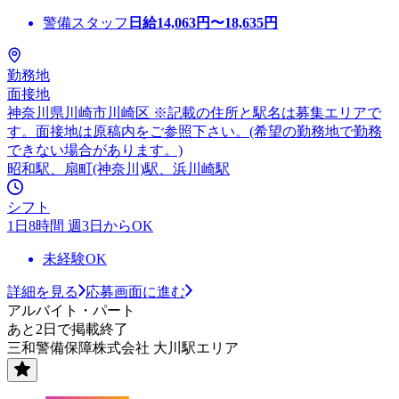
警備スタッフ
日給
14,063
円〜
18,635
円
勤務地
面接地
神奈川県川崎市川崎区 ※記載の住所と駅名は募集エリアで
す。面接地は原稿内をご参照下さい。(希望の勤務地で勤務
できない場合があります。)
昭和駅、扇町(神奈川)駅、浜川崎駅
シフト
1日8時間 週3日からOK
未経験OK
詳細を見る
応募画面に進む
アルバイト・パート
あと2日で掲載終了
三和警備保障株式会社 大川駅エリア