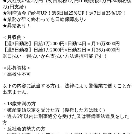
★入社祝い金5万円（初回勤務1万円/15勤務後2万円/30勤務後
2万円支給）
★割増賃金で給与UP！週6日目25％UP！週7日目35％UP！
★業務が早く終わっても日給保障あり♪
★昇給あり！
＜月収例＞
【週3日勤務】日給1万2000円×日勤14日＝月16万8000円
【週5日勤務】日給1万2000円×日勤22日＝月26万4000円
※日払い・週払いから支払い方法選択可能です！
＜応募資格＞
・高校生不可
以下の内容に該当する方は、法律により警備業で働くことが
出来ません。
・18歳未満の方
・破産開始決定を受けた方（復権した方は除く）
・過去5年以内に刑事処分を受けた又は警備業法違反をした
方
・反社会的勢力の方