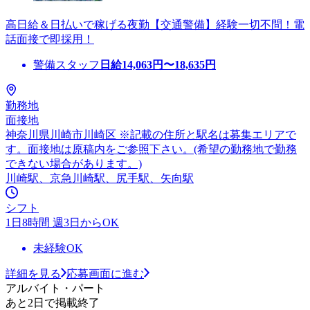
高日給＆日払いで稼げる夜勤【交通警備】経験一切不問！電
話面接で即採用！
警備スタッフ
日給
14,063
円〜
18,635
円
勤務地
面接地
神奈川県川崎市川崎区 ※記載の住所と駅名は募集エリアで
す。面接地は原稿内をご参照下さい。(希望の勤務地で勤務
できない場合があります。)
川崎駅、京急川崎駅、尻手駅、矢向駅
シフト
1日8時間 週3日からOK
未経験OK
詳細を見る
応募画面に進む
アルバイト・パート
あと2日で掲載終了