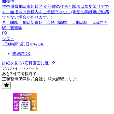
面接地
神奈川県川崎市川崎区 ※記載の住所と駅名は募集エリアで
す。面接地は原稿内をご参照下さい。(希望の勤務地で勤務
できない場合があります。)
八丁畷駅、川崎新町駅、京急川崎駅、浜川崎駅、武蔵白石
駅、安善駅
シフト
1日8時間 週3日からOK
未経験OK
詳細を見る
応募画面に進む
アルバイト・パート
あと2日で掲載終了
三和警備保障株式会社 川崎大師駅エリア