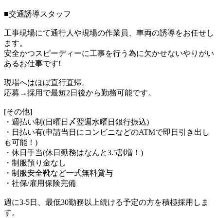
■交通誘導スタッフ
工事現場にて通行人や現場の作業員、車両の誘導をお任せし
ます。
安全かつスピーディーに工事を行う為に欠かせないやりがい
あるお仕事です!
現場へはほぼ直行直帰。
応募→採用で最短2日後から勤務可能です。
[その他]
・週払い制(日曜日〆翌週水曜日銀行振込)
・日払い有(申請当日にコンビニなどのATMで即日引き出し
も可能！)
・休日手当(休日勤務はなんと3.5割増！)
・制服預り金なし
・制服安全靴など一式無料貸与
・社保/雇用保険完備
週に3-5日、最低30勤務以上続ける予定の方を積極採用しま
す。