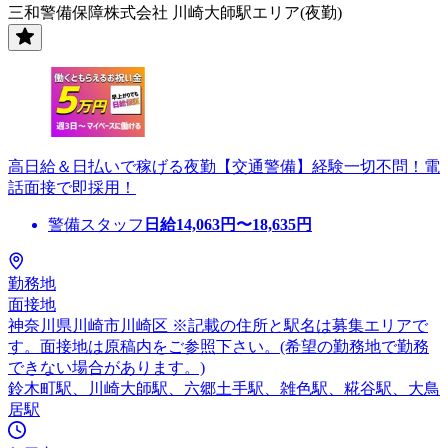
三和警備保障株式会社 川崎大師駅エリア(夜勤)
高日給＆日払いで稼げる夜勤【交通警備】経験一切不問！電
話面接で即採用！
警備スタッフ
日給
14,063
円〜
18,635
円
勤務地
面接地
神奈川県川崎市川崎区 ※記載の住所と駅名は募集エリアで
す。面接地は原稿内をご参照下さい。(希望の勤務地で勤務
できない場合があります。)
鈴木町駅、川崎大師駅、六郷土手駅、雑色駅、糀谷駅、大鳥
居駅