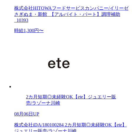
株式会社HITOWAフードサービスカンパニー/イリーゼ
さぎぬま・新館_【アルバイト・パート】調理補助
_10393
時給1,300円〜
2カ月短期◎未経験OK【ete】ジュエリー販
売/ラゾーナ川崎
08月06日UP
株式会社iDA/180100284 2カ月短期◎未経験OK【ete】
ジュエリー販売/ラゾーナ川崎