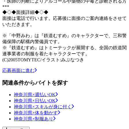
・医師の判断によりアルコールや薬物の中毒と診断される方
***
◆◇◆面接詳細◆◇◆
面接は電話で行います。応募後に面接のご案内連絡をさせて
いただきます。
※「中野みわ」は『鉄道むすめ』のキャラクターで、三和警
備保障の駅構内警備員です。
※『鉄道むすめ』はトミーテックが展開する、全国の鉄道関
連事業者の制服を着たキャラクターです。
(C)2005TOMYTEC/イラスト:みぶなつき
応募画面に進む
関連条件からバイトを探す
神奈川県×週払いOK
神奈川県×日払いOK
神奈川県×スキルが身に付く
神奈川県×体を動かす
神奈川県×制服あり