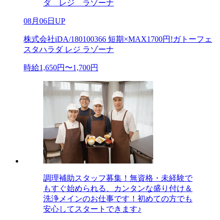
ダ レジ ラゾーナ
08月06日UP
株式会社iDA/180100366 短期×MAX1700円!ガトーフェ
スタハラダ レジ ラゾーナ
時給1,650円〜1,700円
調理補助スタッフ募集！無資格・未経験で
もすぐ始められる、カンタンな盛り付け＆
洗浄メインのお仕事です！初めての方でも
安心してスタートできます♪