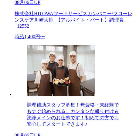
08月06日UP
株式会社HITOWAフードサービスカンパニー/フローレ
ンスケア川崎大師_【アルバイト・パート】調理員
_12552
時給1,400円〜
調理補助スタッフ募集！無資格・未経験で
もすぐ始められる、カンタンな盛り付け＆
洗浄メインのお仕事です！初めての方でも
安心してスタートできます♪
08月06日UP