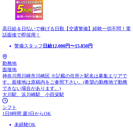
高日給＆日払いで稼げる日勤【交通警備】経験一切不問！電
話面接で即採用！
警備スタッフ
日給
12,000
円〜
15,850
円
勤務地
面接地
神奈川県川崎市川崎区 ※記載の住所と駅名は募集エリアで
す。面接地は原稿内をご参照下さい。(希望の勤務地で勤務
できない場合があります。)
大川駅、浜川崎駅、小田栄駅
シフト
1日8時間 週3日からOK
未経験OK