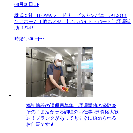
08月06日UP
株式会社HITOWAフードサービスカンパニー/ALSOK
ケアホーム川崎ちとせ_【アルバイト・パート】調理補
助_12743
時給1,300円〜
福祉施設の調理員募集！調理業務の経験を
そのまま活かせる調理のお仕事♪無資格大歓
迎！ブランクがあってもすぐに始められる
お仕事です★