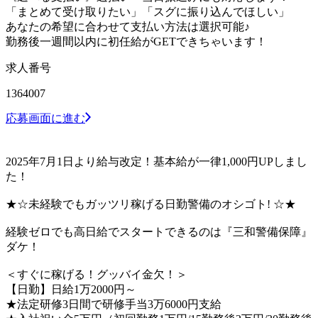
「まとめて受け取りたい」「スグに振り込んでほしい」
あなたの希望に合わせて支払い方法は選択可能♪
勤務後一週間以内に初任給がGETできちゃいます！
求人番号
1364007
応募画面に進む
2025年7月1日より給与改定！基本給が一律1,000円UPしまし
た！
★☆未経験でもガッツリ稼げる日勤警備のオシゴト! ☆★
経験ゼロでも高日給でスタートできるのは『三和警備保障』
ダケ！
＜すぐに稼げる！グッバイ金欠！＞
【日勤】日給1万2000円～
★法定研修3日間で研修手当3万6000円支給