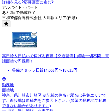
詳細を見る
応募画面に進む
アルバイト・パート
あと2日で掲載終了
三和警備保障株式会社 大川駅エリア(夜勤)
高日給＆日払いで稼げる夜勤【交通警備】経験一切不問！電
話面接で即採用！
警備スタッフ
日給
14,063
円〜
18,635
円
勤務地
面接地
神奈川県川崎市川崎区 ※記載の住所と駅名は募集エリアで
す。面接地は原稿内をご参照下さい。(希望の勤務地で勤務
できない場合があります。)
大川駅、浜川崎駅、小田栄駅