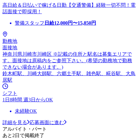
高日給＆日払いで稼げる日勤【交通警備】経験一切不問！電
話面接で即採用！
警備スタッフ
日給
12,000
円〜
15,850
円
勤務地
面接地
神奈川県川崎市川崎区 ※記載の住所と駅名は募集エリアで
す。面接地は原稿内をご参照下さい。(希望の勤務地で勤務
できない場合があります。)
鈴木町駅、川崎大師駅、六郷土手駅、雑色駅、糀谷駅、大鳥
居駅
シフト
1日8時間 週3日からOK
未経験OK
詳細を見る
応募画面に進む
アルバイト・パート
あと2日で掲載終了