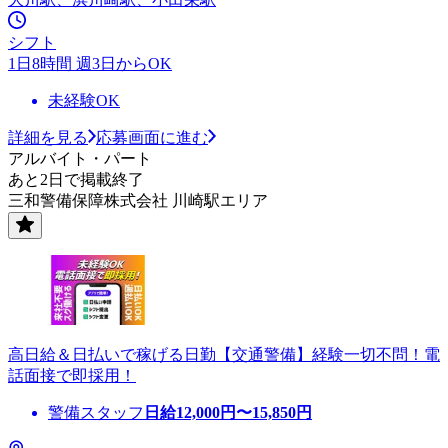
シフト
1日8時間 週3日からOK
未経験OK
詳細を見る
応募画面に進む
アルバイト・パート
あと2日で掲載終了
三和警備保障株式会社 川崎駅エリア
高日給＆日払いで稼げる日勤【交通警備】経験一切不問！電
話面接で即採用！
警備スタッフ
日給
12,000
円〜
15,850
円