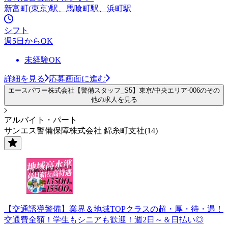
新富町(東京)駅、馬喰町駅、浜町駅
シフト
週5日からOK
未経験OK
詳細を見る
応募画面に進む
エースパワー株式会社【警備スタッフ_S5】東京/中央エリア-006のその
他の求人を見る
アルバイト・パート
サンエス警備保障株式会社 錦糸町支社(14)
【交通誘導警備】業界＆地域TOPクラスの超・厚・待・遇！
交通費全額！学生もシニアも歓迎！週2日～＆日払い◎