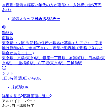
≪夜勤×警備≫幅広い年代の方が活躍中！入社祝い金5万円
あり♪
警備スタッフ
日給
15,563
円〜
勤務地
面接地
東京都中央区 ※記載の住所と駅名は募集エリアです。面接
地は原稿内をご参照下さい。(希望の勤務地で勤務できない
場合があります。)
東京駅、京橋(東京)駅、銀座一丁目駅、有楽町駅、日本橋(東
京)駅、二重橋前駅、八丁堀(東京)駅、三越前駅
シフト
1日8時間 週3日からOK
未経験OK
詳細を見る
応募画面に進む
アルバイト・パート
あと2日で掲載終了