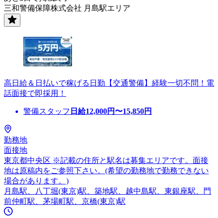
三和警備保障株式会社 月島駅エリア
高日給＆日払いで稼げる日勤【交通警備】経験一切不問！電
話面接で即採用！
警備スタッフ
日給
12,000
円〜
15,850
円
勤務地
面接地
東京都中央区 ※記載の住所と駅名は募集エリアです。面接
地は原稿内をご参照下さい。(希望の勤務地で勤務できない
場合があります。)
月島駅、八丁堀(東京)駅、築地駅、越中島駅、東銀座駅、門
前仲町駅、茅場町駅、京橋(東京)駅