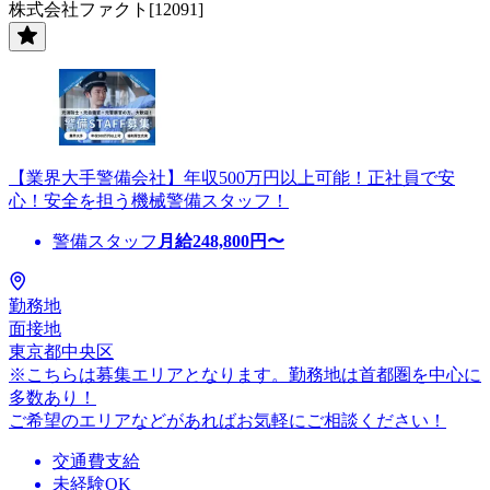
株式会社ファクト[12091]
【業界大手警備会社】年収500万円以上可能！正社員で安
心！安全を担う機械警備スタッフ！
警備スタッフ
月給
248,800
円〜
勤務地
面接地
東京都中央区
※こちらは募集エリアとなります。勤務地は首都圏を中心に
多数あり！
ご希望のエリアなどがあればお気軽にご相談ください！
交通費支給
未経験OK