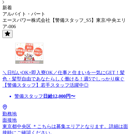
新着
アルバイト・パート
エースパワー株式会社【警備スタッフ_S5】東京/中央エリ
ア-006
＼日払いOK×即入寮OK／仕事と住まいを一気にGET！髪
色・髪型自由であなたらしく働ける！週5でしっかり稼ぐ
【警備スタッフ】若手スタッフ活躍中◎
警備スタッフ
日給
12,000
円〜
勤務地
面接地
東京都中央区 ＊こちらは募集エリアとなります。詳細は面
接時にご確認ください。