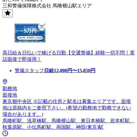
三和警備保障株式会社 馬喰横山駅エリア
高日給＆日払いで稼げる日勤【交通警備】経験一切不問！電
話面接で即採用！
警備スタッフ
日給
12,000
円〜
15,850
円
勤務地
面接地
東京都中央区 ※記載の住所と駅名は募集エリアです。面接
地は原稿内をご参照下さい。(希望の勤務地で勤務できない
場合があります。)
馬喰町駅、浅草橋駅、馬喰横山駅、東日本橋駅、岩本町駅、
秋葉原駅、小伝馬町駅、両国駅、神田(東京)駅