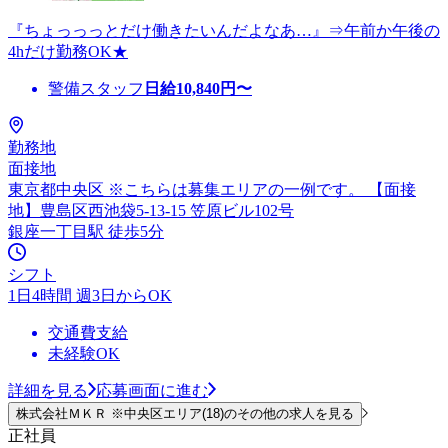
『ちょっっっとだけ働きたいんだよなあ…』⇒午前か午後の
4hだけ勤務OK★
警備スタッフ
日給
10,840
円〜
勤務地
面接地
東京都中央区 ※こちらは募集エリアの一例です。 【面接
地】豊島区西池袋5-13-15 笠原ビル102号
銀座一丁目駅 徒歩5分
シフト
1日4時間 週3日からOK
交通費支給
未経験OK
詳細を見る
応募画面に進む
株式会社ＭＫＲ ※中央区エリア(18)のその他の求人を見る
正社員