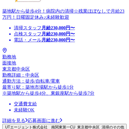
築地駅から徒歩4分！病院内の清掃☆残業ほぼなしで月給23
万円！日曜固定休み♪未経験歓迎
清掃スタッフ
月給
230,000
円〜
点検スタッフ
月給
230,000
円〜
電話・メール
月給
230,000
円〜
勤務地
面接地
東京都中央区
勤務詳細：中央区
通勤方法：徒歩/自転車/電車
最寄り駅：築地市場駅から徒歩1分
※築地駅から徒歩4分、東銀座駅から徒歩7分
交通費支給
未経験OK
詳細を見る
応募画面に進む
UTエージェント株式会社 南関東第一CU_東京都中央区_清掃のその他