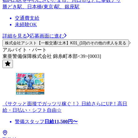
都内23区を中心にさいたま市、川口市などに多数アリ
勝どき駅、日本橋(東京)駅、銀座駅
交通費支給
未経験OK
詳細を見る
応募画面に進む
株式会社アシスト【一般交通/土木】K01_(10)のその他の求人を見る
アルバイト・パート
東亜警備保障株式会社 錦糸町本部<39>[0003]
《サクッと面接でガッツリ稼ぐ！》日給さらにUP！高日
給・日払い・シフト自由☆
警備スタッフ
日給
11,500
円〜