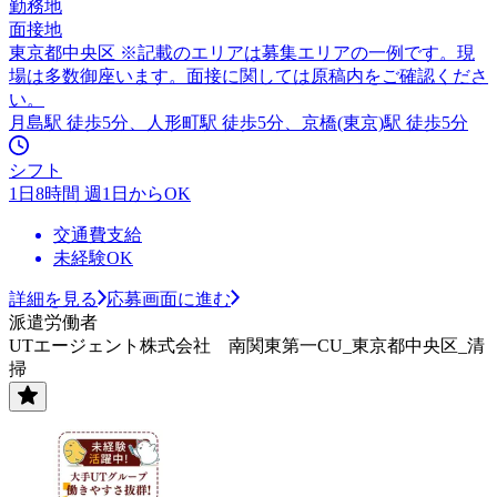
勤務地
面接地
東京都中央区 ※記載のエリアは募集エリアの一例です。現
場は多数御座います。面接に関しては原稿内をご確認くださ
い。
月島駅 徒歩5分、人形町駅 徒歩5分、京橋(東京)駅 徒歩5分
シフト
1日8時間 週1日からOK
交通費支給
未経験OK
詳細を見る
応募画面に進む
派遣労働者
UTエージェント株式会社 南関東第一CU_東京都中央区_清
掃