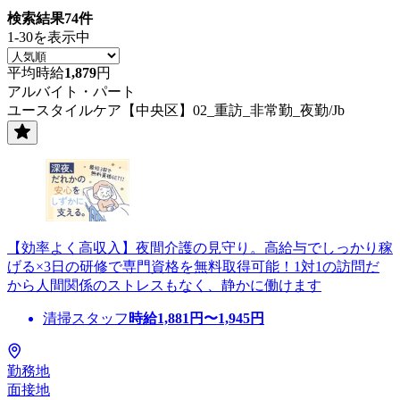
検索結果
74
件
1-30を表示中
平均時給
1,879
円
アルバイト・パート
ユースタイルケア【中央区】02_重訪_非常勤_夜勤/Jb
【効率よく高収入】夜間介護の見守り。高給与でしっかり稼
げる×3日の研修で専門資格を無料取得可能！1対1の訪問だ
から人間関係のストレスもなく、静かに働けます
清掃スタッフ
時給
1,881
円〜
1,945
円
勤務地
面接地