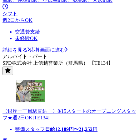
前駅、茅場町駅、小伝馬町駅、築地駅、人形町駅
シフト
週2日からOK
交通費支給
未経験OK
詳細を見る
応募画面に進む
アルバイト・パート
SPD株式会社 上信越営業所（群馬県） 【TE134】
〈銀座一丁目駅直結！〉8/15スタートのオープニングスタッ
フ★週2日OK[TE134]
警備スタッフ
日給
12,189
円〜
21,252
円