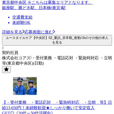
東京都中央区 ※こちらは募集エリアとなります。
銀座駅、勝どき駅、日本橋(東京)駅
交通費支給
未経験OK
詳細を見る
応募画面に進む
ユースタイルケア【中央区】02_重訪_非常勤_夜勤/Jbのその他の求人
を見る
契約社員
株式会社コアズ/・受付業務 ・電話応対 ・緊急時対応 ・立哨
等(東京都中央区)(日勤)
【・受付業務 ・電話応対 ・緊急時対応 ・立哨 等】日
給13,650円！未経験歓迎★しっかり働いて安定収入
GET◎《20代～50代活躍中》