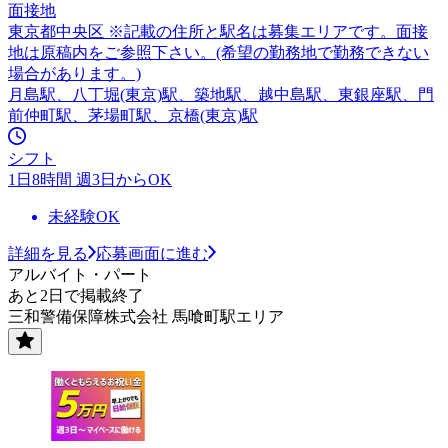
面接地
東京都中央区 ※記載の住所と駅名は募集エリアです。面接
地は原稿内をご参照下さい。(希望の勤務地で勤務できない
場合があります。)
月島駅、八丁堀(東京)駅、築地駅、越中島駅、東銀座駅、門
前仲町駅、茅場町駅、京橋(東京)駅
シフト
1日8時間 週3日からOK
未経験OK
詳細を見る
応募画面に進む
アルバイト・パート
あと2日で掲載終了
三和警備保障株式会社 馬喰町駅エリア