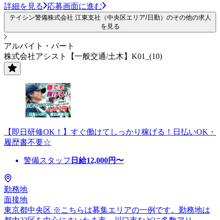
詳細を見る
応募画面に進む
テイシン警備株式会社 江東支社（中央区エリア/日勤）のその他の求人
を見る
アルバイト・パート
株式会社アシスト【一般交通/土木】K01_(10)
【即日研修OK！】すぐ働けてしっかり稼げる！日払いOK・
履歴書不要☆
警備スタッフ
日給
12,000
円〜
勤務地
面接地
東京都中央区 ※こちらは募集エリアの一例です。勤務地は