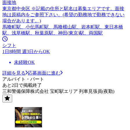
面接地
東京都中央区 ※記載の住所と駅名は募集エリアです。面接
地は原稿内をご参照下さい。(希望の勤務地で勤務できない
場合があります。)
馬喰町駅、小伝馬町駅、馬喰横山駅、岩本町駅、東日本橋
駅、浅草橋駅、秋葉原駅、神田(東京)駅、両国駅
シフト
1日8時間 週3日からOK
未経験OK
詳細を見る
応募画面に進む
アルバイト・パート
あと2日で掲載終了
三和警備保障株式会社 宝町駅エリア 列車見張員(夜勤)