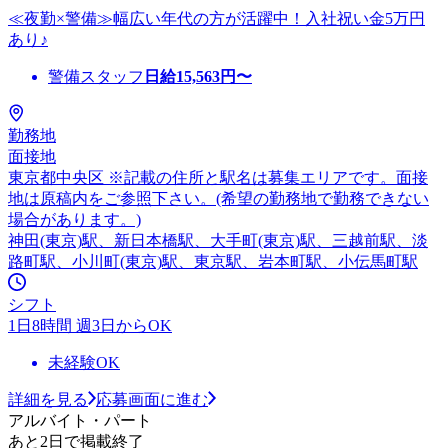
≪夜勤×警備≫幅広い年代の方が活躍中！入社祝い金5万円
あり♪
警備スタッフ
日給
15,563
円〜
勤務地
面接地
東京都中央区 ※記載の住所と駅名は募集エリアです。面接
地は原稿内をご参照下さい。(希望の勤務地で勤務できない
場合があります。)
神田(東京)駅、新日本橋駅、大手町(東京)駅、三越前駅、淡
路町駅、小川町(東京)駅、東京駅、岩本町駅、小伝馬町駅
シフト
1日8時間 週3日からOK
未経験OK
詳細を見る
応募画面に進む
アルバイト・パート
あと2日で掲載終了