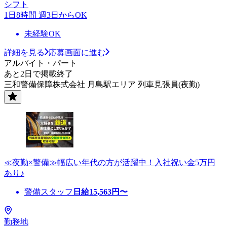
シフト
1日8時間 週3日からOK
未経験OK
詳細を見る
応募画面に進む
アルバイト・パート
あと2日で掲載終了
三和警備保障株式会社 月島駅エリア 列車見張員(夜勤)
≪夜勤×警備≫幅広い年代の方が活躍中！入社祝い金5万円
あり♪
警備スタッフ
日給
15,563
円〜
勤務地