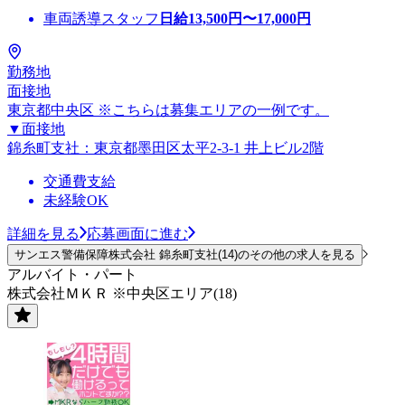
車両誘導スタッフ
日給
13,500
円〜
17,000
円
勤務地
面接地
東京都中央区 ※こちらは募集エリアの一例です。
▼面接地
錦糸町支社：東京都墨田区太平2-3-1 井上ビル2階
交通費支給
未経験OK
詳細を見る
応募画面に進む
サンエス警備保障株式会社 錦糸町支社(14)のその他の求人を見る
アルバイト・パート
株式会社ＭＫＲ ※中央区エリア(18)