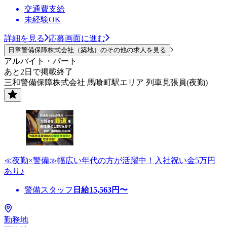
交通費支給
未経験OK
詳細を見る
応募画面に進む
日章警備保障株式会社（築地）のその他の求人を見る
アルバイト・パート
あと2日で掲載終了
三和警備保障株式会社 馬喰町駅エリア 列車見張員(夜勤)
≪夜勤×警備≫幅広い年代の方が活躍中！入社祝い金5万円
あり♪
警備スタッフ
日給
15,563
円〜
勤務地