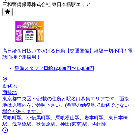
三和警備保障株式会社 東日本橋駅エリア
高日給＆日払いで稼げる日勤【交通警備】経験一切不問！電
話面接で即採用！
警備スタッフ
日給
12,000
円〜
15,850
円
勤務地
面接地
東京都中央区 ※記載の住所と駅名は募集エリアです。面接
地は原稿内をご参照下さい。(希望の勤務地で勤務できない
場合があります。)
馬喰町駅、小伝馬町駅、馬喰横山駅、岩本町駅、東日本橋
駅、浅草橋駅、秋葉原駅、神田(東京)駅、両国駅