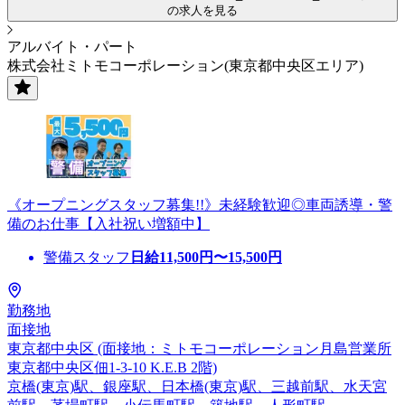
の求人を見る
アルバイト・パート
株式会社ミトモコーポレーション(東京都中央区エリア)
《オープニングスタッフ募集!!》未経験歓迎◎車両誘導・警
備のお仕事【入社祝い増額中】
警備スタッフ
日給
11,500
円〜
15,500
円
勤務地
面接地
東京都中央区 (面接地：ミトモコーポレーション月島営業所
東京都中央区佃1-3-10 K.E.B 2階)
京橋(東京)駅、銀座駅、日本橋(東京)駅、三越前駅、水天宮