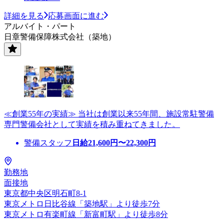
詳細を見る
応募画面に進む
アルバイト・パート
日章警備保障株式会社（築地）
≪創業55年の実績≫ 当社は創業以来55年間、施設常駐警備
専門警備会社として実績を積み重ねてきました。
警備スタッフ
日給
21,600
円〜
22,300
円
勤務地
面接地
東京都中央区明石町8-1
東京メトロ日比谷線「築地駅」より徒歩7分
東京メトロ有楽町線「新富町駅」より徒歩8分