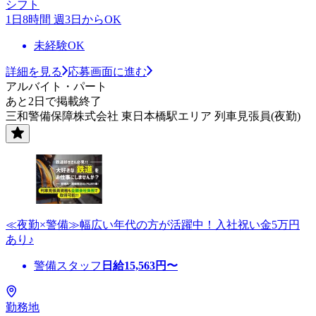
シフト
1日8時間 週3日からOK
未経験OK
詳細を見る
応募画面に進む
アルバイト・パート
あと2日で掲載終了
三和警備保障株式会社 東日本橋駅エリア 列車見張員(夜勤)
≪夜勤×警備≫幅広い年代の方が活躍中！入社祝い金5万円
あり♪
警備スタッフ
日給
15,563
円〜
勤務地