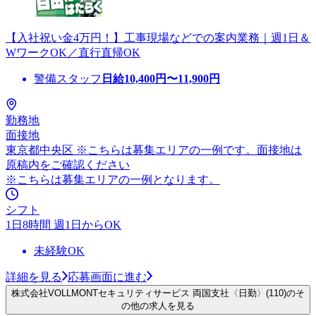
【入社祝い金4万円！】工事現場などでの案内業務｜週1日＆
WワークOK／直行直帰OK
警備スタッフ
日給
10,400
円〜
11,900
円
勤務地
面接地
東京都中央区 ※こちらは募集エリアの一例です。面接地は
原稿内をご確認ください
※こちらは募集エリアの一例となります。
シフト
1日8時間 週1日からOK
未経験OK
詳細を見る
応募画面に進む
株式会社VOLLMONTセキュリティサービス 両国支社〈日勤〉(110)のそ
の他の求人を見る