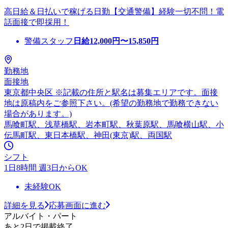
高日給＆日払いで稼げる日勤【交通警備】経験一切不問！電
話面接で即採用！
警備スタッフ
日給
12,000
円〜
15,850
円
勤務地
面接地
東京都中央区 ※記載の住所と駅名は募集エリアです。面接
地は原稿内をご参照下さい。(希望の勤務地で勤務できない
場合があります。)
馬喰町駅、浅草橋駅、岩本町駅、秋葉原駅、馬喰横山駅、小
伝馬町駅、東日本橋駅、神田(東京)駅、両国駅
シフト
1日8時間 週3日からOK
未経験OK
詳細を見る
応募画面に進む
アルバイト・パート
あと2日で掲載終了