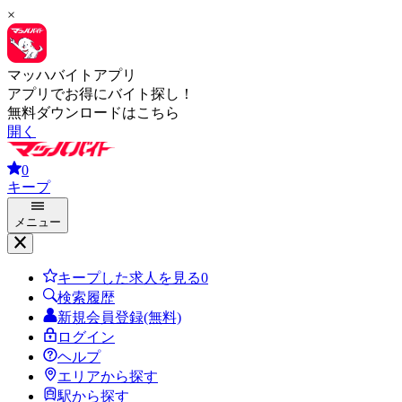
×
マッハバイトアプリ
アプリでお得にバイト探し！
無料ダウンロードはこちら
開く
0
キープ
メニュー
キープした求人を見る
0
検索履歴
新規会員登録(無料)
ログイン
ヘルプ
エリアから探す
駅から探す