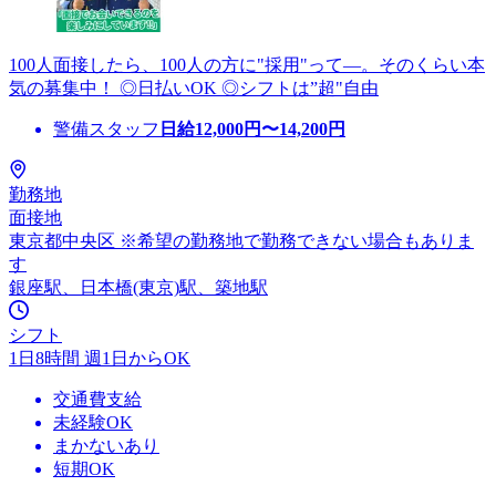
100人面接したら、100人の方に"採用"って―。そのくらい本
気の募集中！ ◎日払いOK ◎シフトは”超"自由
警備スタッフ
日給
12,000
円〜
14,200
円
勤務地
面接地
東京都中央区 ※希望の勤務地で勤務できない場合もありま
す
銀座駅、日本橋(東京)駅、築地駅
シフト
1日8時間 週1日からOK
交通費支給
未経験OK
まかないあり
短期OK