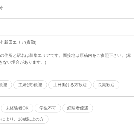
分
 新田エリア(夜勤)
載の住所と駅名は募集エリアです。面接地は原稿内をご参照下さい。(希
きない場合があります。)
歓迎
主婦(夫)歓迎
土日働ける方歓迎
長期歓迎
未経験者OK
学生不可
経験者優遇
号により、18歳以上の方