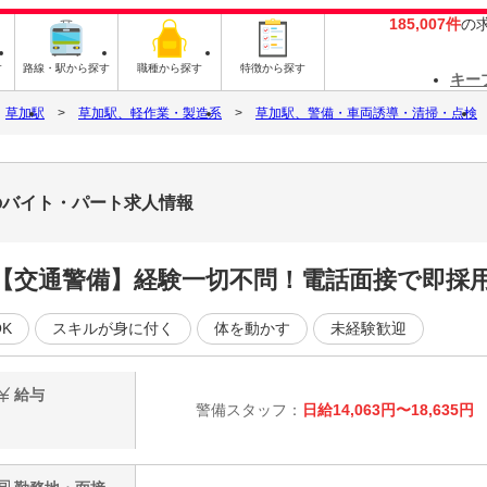
185,007件
の
す
路線・駅から探す
職種から探す
特徴から探す
キー
草加駅
草加駅、軽作業・製造系
草加駅、警備・車両誘導・清掃・点検
のバイト・パート求人情報
【交通警備】経験一切不問！電話面接で即採
K
スキルが身に付く
体を動かす
未経験歓迎
給与
警備スタッフ：
日給14,063円〜18,635円