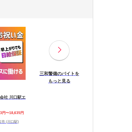
三和警備のバイトを
もっと見る
会社 川口駅エ
63円〜18,635円
市 (川口駅)