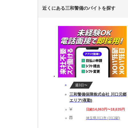
近くにある三和警備のバイトを探す
週3日〜
三和警備保障株式会社 川口元郷
エリア(夜勤)
日給14,063円〜18,635円
埼玉県川口市 (川口駅)