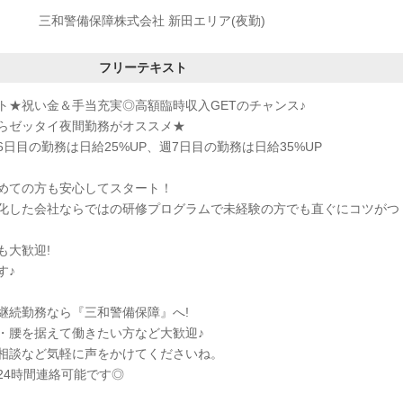
三和警備保障株式会社 新田エリア(夜勤)
フリーテキスト
ト★祝い金＆手当充実◎高額臨時収入GETのチャンス♪
らゼッタイ夜間勤務がオススメ★
日目の勤務は日給25%UP、週7日目の勤務は日給35%UP
めての方も安心してスタート！
化した会社ならではの研修プログラムで未経験の方でも直ぐにコツがつ
も大歓迎!
す♪
継続勤務なら『三和警備保障』へ!
・腰を据えて働きたい方など大歓迎♪
相談など気軽に声をかけてくださいね。
24時間連絡可能です◎