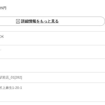
25
円
詳細情報をもっと見る
OK
分
店_01[282]
麻生1-20-1