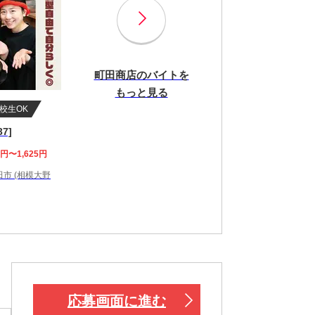
町田商店のバイトを
もっと見る
校生OK
7]
0円〜1,625円
市 (相模大野
応募画面に進む