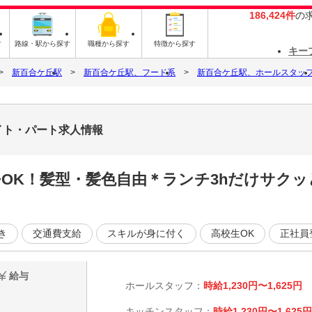
186,424件
の
す
路線・駅から探す
職種から探す
特徴から探す
キー
新百合ケ丘駅
新百合ケ丘駅、フード系
新百合ケ丘駅、ホールスタッ
バイト・パート求人情報
h~OK！髪型・髪色自由＊ランチ3hだけサク
き
交通費支給
スキルが身に付く
高校生OK
正社員
給与
ホールスタッフ：
時給1,230円〜1,625円
キッチンスタッフ：
時給1,230円〜1,625円