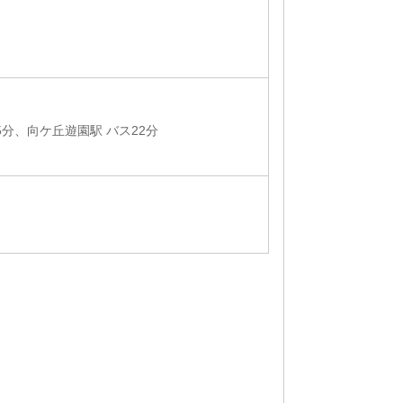
5分、向ケ丘遊園駅 バス22分