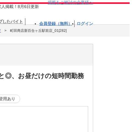
掲載をご検討の企業様へ
求人掲載！8月6日更新
プしたバイト
会員登録（無料）
ログイン
フ
町田商店新百合ヶ丘駅前店_01[282]
ッと◎、お昼だけの短時間勤務
登用あり