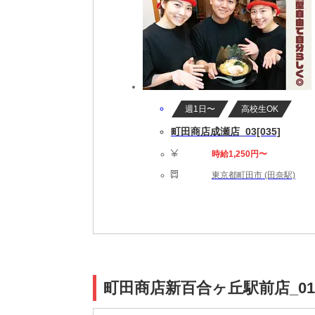
週1日〜
高校生OK
町田商店成瀬店_03[035]
時給1,250円〜
東京都町田市 (田奈駅)
町田商店新百合ヶ丘駅前店_01