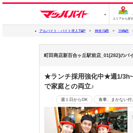
エリアから探
アルバイト・バイト求人TOP
神奈川県
川崎市
町田商店新百合ヶ丘駅前店_01[282]の
★ランチ採用強化中★週1/3
で家庭との両立♪
週１日からOK
食事、まかない付