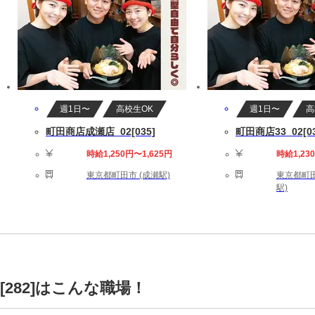
週1日〜
高校生OK
週1日〜
高
町田商店成瀬店_02[035]
町田商店33_02[03
時給1,250円〜1,625円
時給1,23
東京都町田市 (成瀬駅)
東京都町田
駅)
[282]はこんな職場！