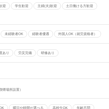
歓迎
学生歓迎
主婦(夫)歓迎
土日働ける方歓迎
未経験者OK
経験者優遇
外国人OK（就労資格者）
度あり
労災完備
研修あり
喫煙場所設置）
OK
曜日や時間が選べる
高校生OK
年齢不問