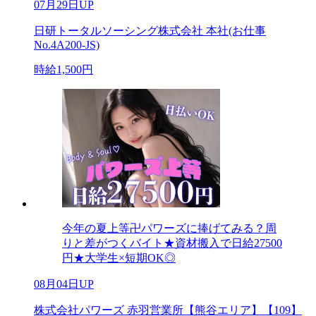
07月29日UP
日研トータルソーシング株式会社 本社(お仕事
No.4A200-JS)
時給1,500円
今年の夏上等卍パワーズに捧げてみる？周
りと差がつくバイト★資材搬入で日給27500
円★大学生×短期OK◎
08月04日UP
株式会社パワーズ 赤羽営業所【熊谷エリア】【109】