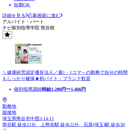
短期OK
詳細を見る
応募画面に進む
アルバイト・パート
ナビ個別指導学院 熊谷校
＼健康経営認定優良法人／週1・1コマ～の勤務で自分の時間
もしっかり確保★初バイト・ブランク歓迎
個別指導講師
時給
1,200
円〜
1,466
円
勤務地
面接地
埼玉県熊谷市中西3-14-11
熊谷駅 徒歩21分、上熊谷駅 徒歩22分、石原(埼玉)駅 徒歩30