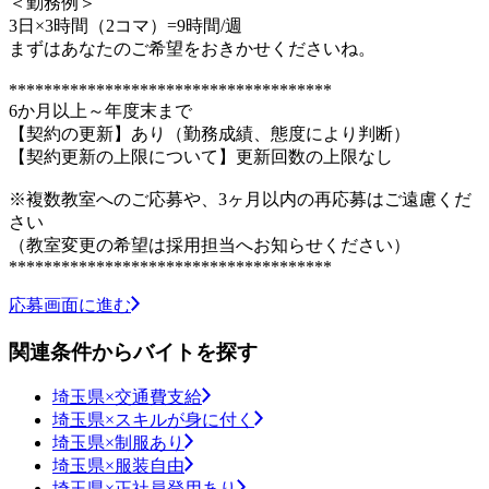
＜勤務例＞
3日×3時間（2コマ）=9時間/週
まずはあなたのご希望をおきかせくださいね。
*************************************
6か月以上～年度末まで
【契約の更新】あり（勤務成績、態度により判断）
【契約更新の上限について】更新回数の上限なし
※複数教室へのご応募や、3ヶ月以内の再応募はご遠慮くだ
さい
（教室変更の希望は採用担当へお知らせください）
*************************************
応募画面に進む
関連条件からバイトを探す
埼玉県×交通費支給
埼玉県×スキルが身に付く
埼玉県×制服あり
埼玉県×服装自由
埼玉県×正社員登用あり