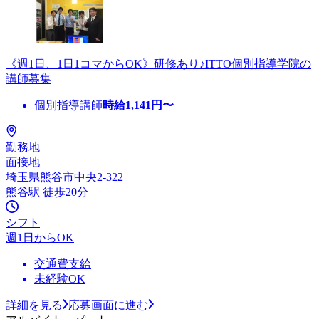
《週1日、1日1コマからOK》研修あり♪ITTO個別指導学院の
講師募集
個別指導講師
時給
1,141
円〜
勤務地
面接地
埼玉県熊谷市中央2-322
熊谷駅 徒歩20分
シフト
週1日からOK
交通費支給
未経験OK
詳細を見る
応募画面に進む