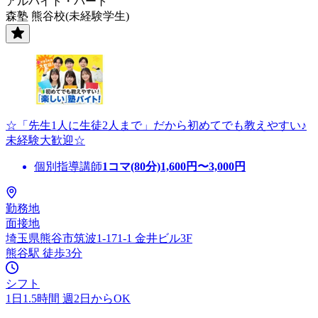
アルバイト・パート
森塾 熊谷校(未経験学生)
☆「先生1人に生徒2人まで」だから初めてでも教えやすい♪
未経験大歓迎☆
個別指導講師
1コマ(80分)
1,600
円〜
3,000
円
勤務地
面接地
埼玉県熊谷市筑波1-171-1 金井ビル3F
熊谷駅 徒歩3分
シフト
1日1.5時間 週2日からOK