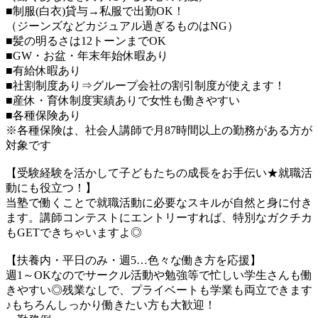
■制服(白衣)貸与→私服で出勤OK！
（ジーンズなどカジュアル過ぎるものはNG）
■髪の明るさは12トーンまでOK
■GW・お盆・年末年始休暇あり
■有給休暇あり
■社割制度あり⇒グループ会社の割引制度が使えます！
■産休・育休制度実績ありで女性も働きやすい
■各種保険あり
※各種保険は、社会人講師で月87時間以上の勤務がある方が
対象です
【受験経験を活かして子どもたちの成長をお手伝い★就職活
動にも役立つ！】
当塾で働くことで就職活動に必要なスキルが自然と身に付き
ます。講師コンテストにエントリーすれば、特別なガクチカ
もGETできちゃいますよ◎
【扶養内・平日のみ・週5…色々な働き方を応援】
週1～OKなのでサークル活動や勉強等で忙しい学生さんも働
きやすい◎残業なしで、プライベートも学業も両立できます
♪もちろんしっかり働きたい方も大歓迎！