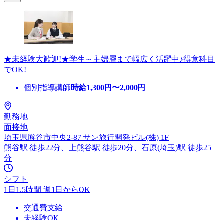
★未経験大歓迎!★学生～主婦層まで幅広く活躍中♪得意科目
でOK!
個別指導講師
時給
1,300
円〜
2,000
円
勤務地
面接地
埼玉県熊谷市中央2-87 サン旅行開発ビル(株) 1F
熊谷駅 徒歩22分、上熊谷駅 徒歩20分、石原(埼玉)駅 徒歩25
分
シフト
1日1.5時間 週1日からOK
交通費支給
未経験OK