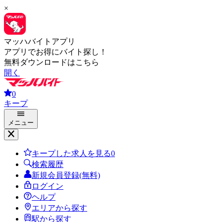
×
マッハバイトアプリ
アプリでお得にバイト探し！
無料ダウンロードはこちら
開く
0
キープ
メニュー
キープした求人を見る
0
検索履歴
新規会員登録(無料)
ログイン
ヘルプ
エリアから探す
駅から探す