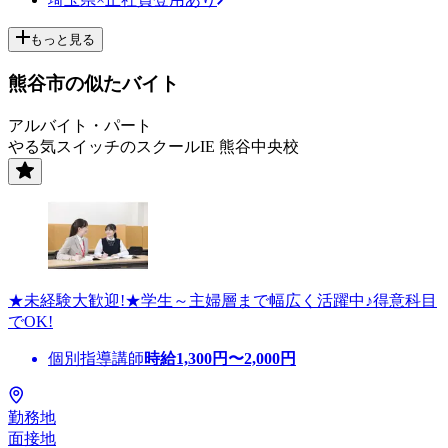
もっと見る
熊谷市の似たバイト
アルバイト・パート
やる気スイッチのスクールIE 熊谷中央校
★未経験大歓迎!★学生～主婦層まで幅広く活躍中♪得意科目
でOK!
個別指導講師
時給
1,300
円〜
2,000
円
勤務地
面接地