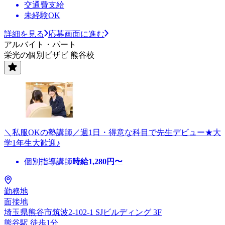
交通費支給
未経験OK
詳細を見る
応募画面に進む
アルバイト・パート
栄光の個別ビザビ 熊谷校
＼私服OKの塾講師／週1日・得意な科目で先生デビュー★大
学1年生大歓迎♪
個別指導講師
時給
1,280
円〜
勤務地
面接地
埼玉県熊谷市筑波2-102-1 SJビルディング 3F
熊谷駅 徒歩1分