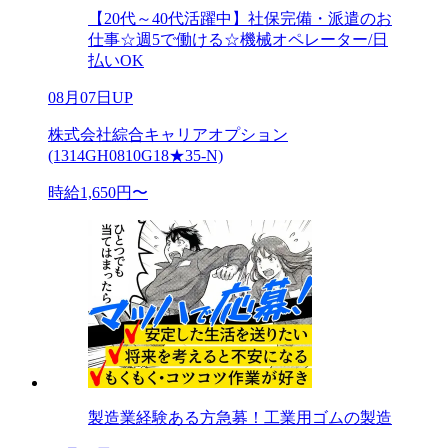
【20代～40代活躍中】社保完備・派遣のお
仕事☆週5で働ける☆機械オペレーター/日
払いOK
08月07日UP
株式会社綜合キャリアオプション
(1314GH0810G18★35-N)
時給1,650円〜
製造業経験ある方急募！工業用ゴムの製造