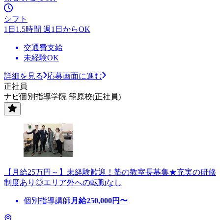
シフト
1日1.5時間 週1日からOK
交通費支給
未経験OK
詳細を見る
応募画面に進む
正社員
ナビ個別指導学院 籠原校(正社員)
【月給25万円～】未経験歓迎！塾の教室長募集★充実の研修
制度あり◎エリア外への転勤なし
個別指導講師
月給
250,000
円〜