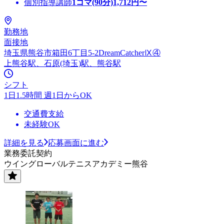
個別指導講師
1コマ(90分)
1,712
円〜
勤務地
面接地
埼玉県熊谷市箱田6丁目5-2DreamCatcherⅨ④
上熊谷駅、石原(埼玉)駅、熊谷駅
シフト
1日1.5時間 週1日からOK
交通費支給
未経験OK
詳細を見る
応募画面に進む
業務委託契約
ウイングローバルテニスアカデミー熊谷