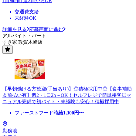
1日8時間 週2日からOK
交通費支給
未経験OK
詳細を見る
応募画面に進む
アルバイト・パート
すき家 敦賀木崎店
【早朝働ける方歓迎(手当あり)】◎積極採用中◎【食事補助
＆前払い有】週2・1日2h～OK！セルフレジで簡単接客◎マ
ニュアル完備で初バイト・未経験も安心！積極採用中
ファーストフード
時給
1,300
円〜
勤務地