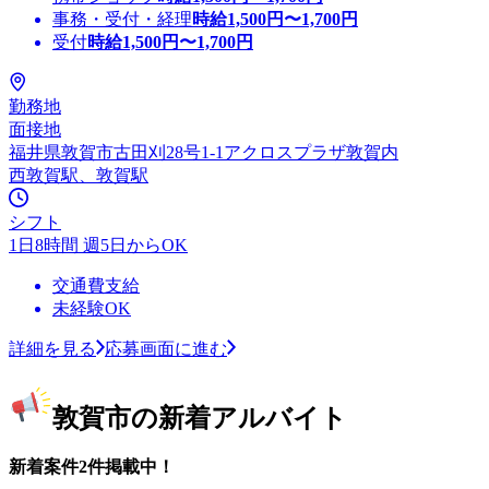
事務・受付・経理
時給
1,500
円〜
1,700
円
受付
時給
1,500
円〜
1,700
円
勤務地
面接地
福井県敦賀市古田刈28号1-1アクロスプラザ敦賀内
西敦賀駅、敦賀駅
シフト
1日8時間 週5日からOK
交通費支給
未経験OK
詳細を見る
応募画面に進む
敦賀市の新着アルバイト
新着案件2件掲載中！