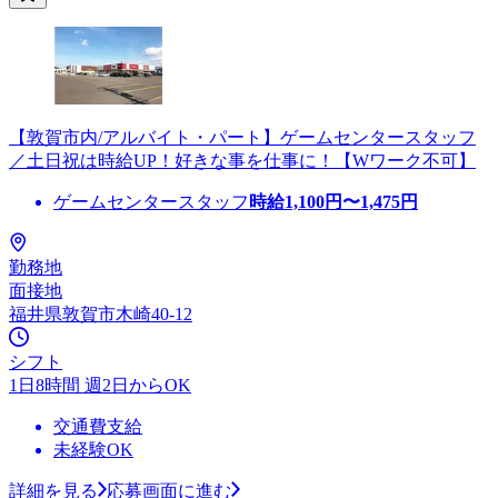
【敦賀市内/アルバイト・パート】ゲームセンタースタッフ
／土日祝は時給UP！好きな事を仕事に！【Wワーク不可】
ゲームセンタースタッフ
時給
1,100
円〜
1,475
円
勤務地
面接地
福井県敦賀市木崎40-12
シフト
1日8時間 週2日からOK
交通費支給
未経験OK
詳細を見る
応募画面に進む