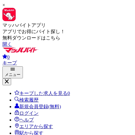
×
マッハバイトアプリ
アプリでお得にバイト探し！
無料ダウンロードはこちら
開く
0
キープ
メニュー
キープした求人を見る
0
検索履歴
新規会員登録(無料)
ログイン
ヘルプ
エリアから探す
駅から探す