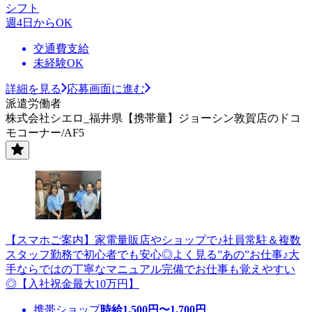
シフト
週4日からOK
交通費支給
未経験OK
詳細を見る
応募画面に進む
派遣労働者
株式会社シエロ_福井県【携帯量】ジョーシン敦賀店のドコ
モコーナー/AF5
【スマホご案内】家電量販店やショップで♪社員常駐＆複数
スタッフ勤務で初心者でも安心◎よく見る”あの”お仕事♪大
手ならではの丁寧なマニュアル完備でお仕事も覚えやすい
◎【入社祝金最大10万円】
携帯ショップ
時給
1,500
円〜
1,700
円