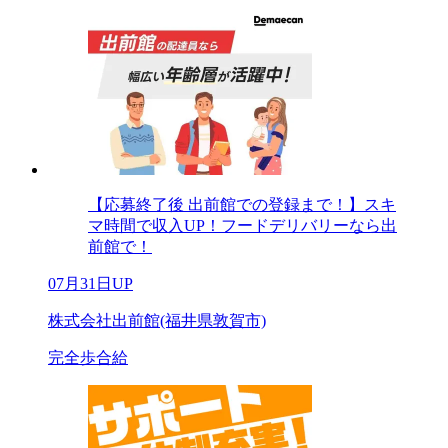
【応募終了後 出前館での登録まで！】スキ
マ時間で収入UP！フードデリバリーなら出
前館で！
07月31日UP
株式会社出前館(福井県敦賀市)
完全歩合給