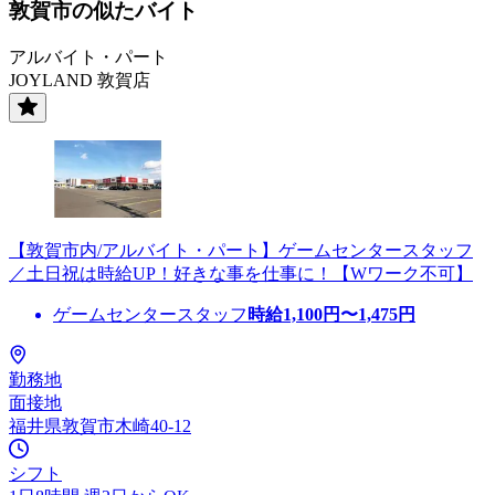
敦賀市の似たバイト
アルバイト・パート
JOYLAND 敦賀店
【敦賀市内/アルバイト・パート】ゲームセンタースタッフ
／土日祝は時給UP！好きな事を仕事に！【Wワーク不可】
ゲームセンタースタッフ
時給
1,100
円〜
1,475
円
勤務地
面接地
福井県敦賀市木崎40-12
シフト