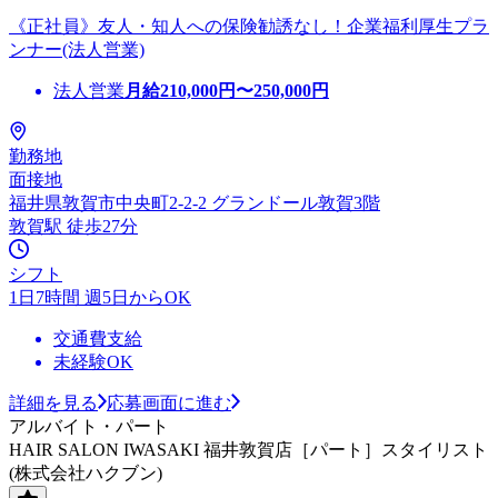
《正社員》友人・知人への保険勧誘なし！企業福利厚生プラ
ンナー(法人営業)
法人営業
月給
210,000
円〜
250,000
円
勤務地
面接地
福井県敦賀市中央町2-2-2 グランドール敦賀3階
敦賀駅 徒歩27分
シフト
1日7時間 週5日からOK
交通費支給
未経験OK
詳細を見る
応募画面に進む
アルバイト・パート
HAIR SALON IWASAKI 福井敦賀店［パート］スタイリスト
(株式会社ハクブン)