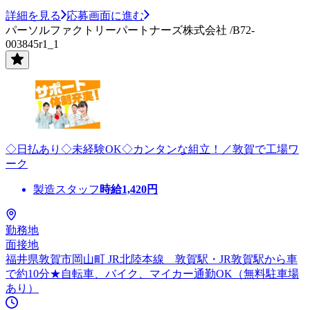
詳細を見る
応募画面に進む
パーソルファクトリーパートナーズ株式会社 /B72-
003845r1_1
◇日払あり◇未経験OK◇カンタンな組立！／敦賀で工場ワ
ーク
製造スタッフ
時給
1,420
円
勤務地
面接地
福井県敦賀市岡山町 JR北陸本線 敦賀駅・JR敦賀駅から車
で約10分★自転車、バイク、マイカー通勤OK（無料駐車場
あり）