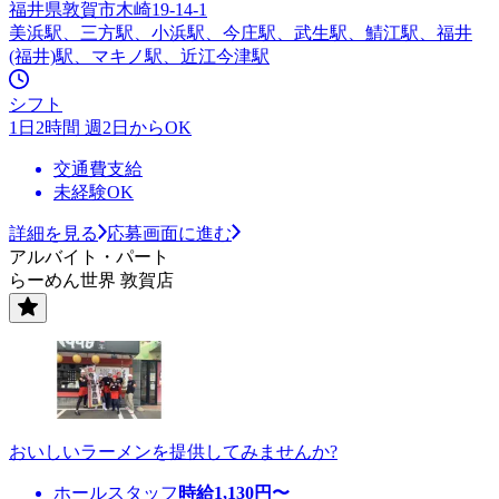
福井県敦賀市木崎19-14-1
美浜駅、三方駅、小浜駅、今庄駅、武生駅、鯖江駅、福井
(福井)駅、マキノ駅、近江今津駅
シフト
1日2時間 週2日からOK
交通費支給
未経験OK
詳細を見る
応募画面に進む
アルバイト・パート
らーめん世界 敦賀店
おいしいラーメンを提供してみませんか?
ホールスタッフ
時給
1,130
円〜