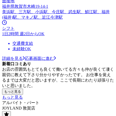
面接地
福井県敦賀市木崎19-14-1
美浜駅、三方駅、小浜駅、今庄駅、武生駅、鯖江駅、福井
(福井)駅、マキノ駅、近江今津駅
シフト
1日2時間 週2日からOK
交通費支給
未経験OK
詳細を見る
応募画面に進む
新着口コミあり
お店の雰囲気もとても良くて働いてる方々も仲が良くて凄く
親切に教えて下さり分かりやすかったです。 お仕事を覚え
るまでは大変だと思いますが、ここで長期にわたり頑張りた
いと思いました。
もっと見る
もっと見る
アルバイト・パート
JOYLAND 敦賀店