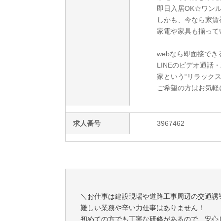
即日入居OK☆ワン
しかも、今なら家賃
家電や家具も揃って
webなら即面接でき
LINEのビデオ通話
家という“リラック
ご希望の方はお気軽
求人番号
3967462
＼お仕事は建設現場や道路工事周辺の交通誘
難しい業務や辛い力仕事はありません！
初めての方でも丁寧な研修があるので、安心