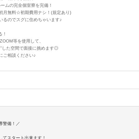
ルームの完全個室寮を完備！
初月無料☆初期費用ナシ！(規定あり)
いるのでスグに住めちゃいます♪
る！
・ZOOM等を使用して、
ス”した空間で面接に挑めます◎
にご相談ください♪
導警備！／
してスタート出来ます！