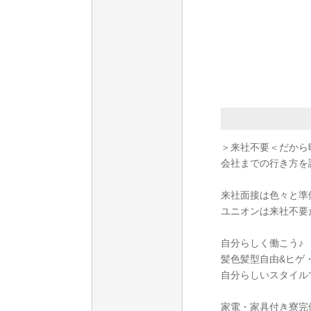
＞来社不要＜だから
会社までの行き方を
来社面接は色々と準
ユニオンは来社不要
自分らしく働こう♪
髪色髪型自由&ヒゲ
自分らしいスタイル
家電・家具付き寮完