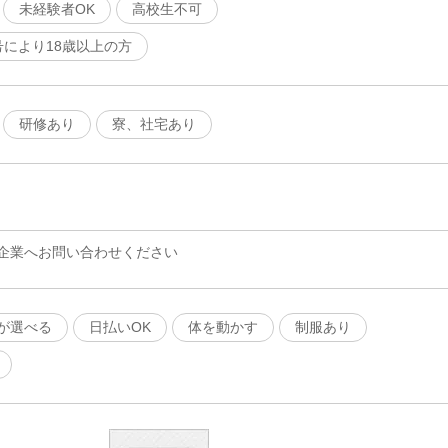
未経験者OK
高校生不可
号により18歳以上の方
研修あり
寮、社宅あり
企業へお問い合わせください
が選べる
日払いOK
体を動かす
制服あり