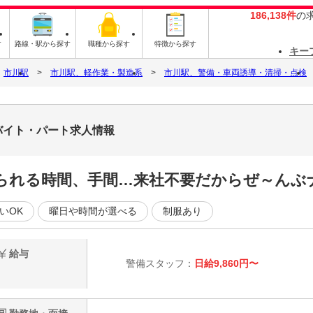
186,138件
の
す
路線・駅から探す
職種から探す
特徴から探す
キー
市川駅
市川駅、軽作業・製造系
市川駅、警備・車両誘導・清掃・点検
のバイト・パート求人情報
られる時間、手間…来社不要だからぜ～んぶ
いOK
曜日や時間が選べる
制服あり
給与
警備スタッフ：
日給9,860円〜