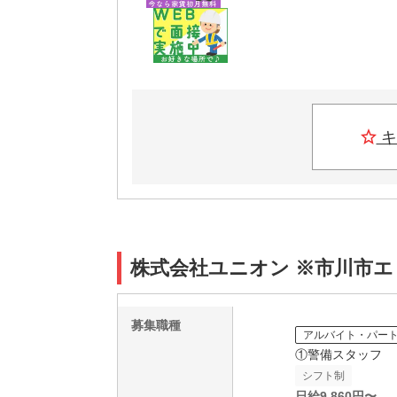
キ
株式会社ユニオン ※市川市エリ
募集職種
アルバイト・パー
①警備スタッフ
シフト制
日給
9,860
円〜