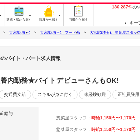
186,287件
の
す
路線・駅から探す
職種から探す
特徴から探す
キー
大宮駅(埼玉)
大宮駅(埼玉)、フード系
大宮駅(埼玉)、惣菜屋スタッ
)のバイト・パート求人情報
扶養内勤務★バイトデビューさんもOK!
交通費支給
スキルが身に付く
未経験歓迎
正社員登用
給与
惣菜屋スタッフ：
時給1,150円〜1,170円
惣菜屋スタッフ：
時給1,150円〜1,170円