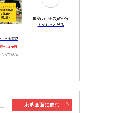
柿安(カキヤス)のバイ
トをもっと見る
そごう大宮店
0円〜1,170円
たま市 (大宮
応募画面に進む