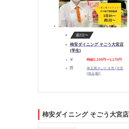
週2日〜
柿安ダイニング そごう大宮店
(学生)
時給1,150円〜1,170円
埼玉県さいたま市 (大宮
(埼玉)駅)
柿安ダイニング そごう大宮店