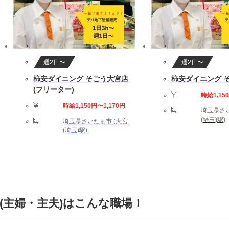
週2日〜
週2日〜
柿安ダイニング そごう大宮店
柿安ダイニング 
(フリーター)
時給1,15
時給1,150円〜1,170円
埼玉県さい
(埼玉)駅)
埼玉県さいたま市 (大宮
(埼玉)駅)
(主婦・主夫)はこんな職場！