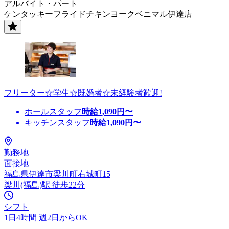
アルバイト・パート
ケンタッキーフライドチキンヨークベニマル伊達店
フリーター☆学生☆既婚者☆未経験者歓迎!
ホールスタッフ
時給
1,090
円〜
キッチンスタッフ
時給
1,090
円〜
勤務地
面接地
福島県伊達市梁川町右城町15
梁川(福島)駅 徒歩22分
シフト
1日4時間 週2日からOK