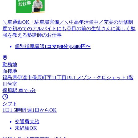
＼車通勤OK・駐車場完備／＼中高年活躍中／充実の研修制
度で初めてのアルバイトにも◎目の前の生徒さんに楽しく勉
強を教える塾講師のお仕事
個別指導講師
1コマ(90分)
1,600
円〜
勤務地
面接地
福島県伊達市保原町字11丁目19-1 メゾン・クロシェット1階
Ⅲ号室
保原駅 車で5分
シフト
1日1.5時間 週1日からOK
交通費支給
未経験OK