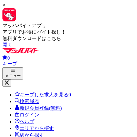
×
マッハバイトアプリ
アプリでお得にバイト探し！
無料ダウンロードはこちら
開く
0
キープ
メニュー
キープした求人を見る
0
検索履歴
新規会員登録(無料)
ログイン
ヘルプ
エリアから探す
駅から探す