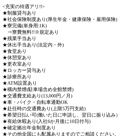
<充実の待遇アリ!!>
★制服貸与あり
★社会保険制度あり(厚生年金・健康保険・雇用保険)
★寮完備(単身用:1K)
⇒寮費無料!!※規定あり
★残業手当あり
★休出手当あり(法定内・外)
★食堂あり
★休憩室あり
★更衣室あり
★ロッカー貸与あり
★診療所あり
★ATM設置あり
★構内禁煙(駐車場含め全館禁煙)
★交通費支給あり(13,000円／月)
★車・バイク・自転車通勤OK
★赴任時の交通費あり(上限5万円支給)
★希望日払い可(働いた日に申請し、翌日に振り込み）
★有給休暇あり(入社6か月後に10日付与)
★確定拠出年金制度あり
★その他全国にも配属ありますのでご相談ください。