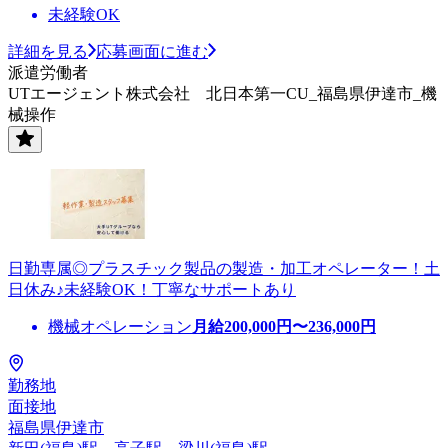
未経験OK
詳細を見る
応募画面に進む
派遣労働者
UTエージェント株式会社 北日本第一CU_福島県伊達市_機
械操作
日勤専属◎プラスチック製品の製造・加工オペレーター！土
日休み♪未経験OK！丁寧なサポートあり
機械オペレーション
月給
200,000
円〜
236,000
円
勤務地
面接地
福島県伊達市