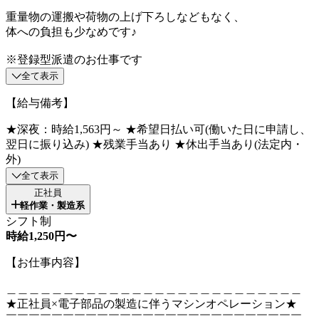
重量物の運搬や荷物の上げ下ろしなどもなく、
体への負担も少なめです♪
※登録型派遣のお仕事です
全て表示
【給与備考】
★深夜：時給1,563円～ ★希望日払い可(働いた日に申請し、
翌日に振り込み) ★残業手当あり ★休出手当あり(法定内・
外)
全て表示
正社員
軽作業・製造系
シフト制
時給1,250円〜
【お仕事内容】
＿＿＿＿＿＿＿＿＿＿＿＿＿＿＿＿＿＿＿＿＿＿＿＿＿＿
★正社員×電子部品の製造に伴うマシンオペレーション★
￣￣￣￣￣￣￣￣￣￣￣￣￣￣￣￣￣￣￣￣￣￣￣￣￣￣