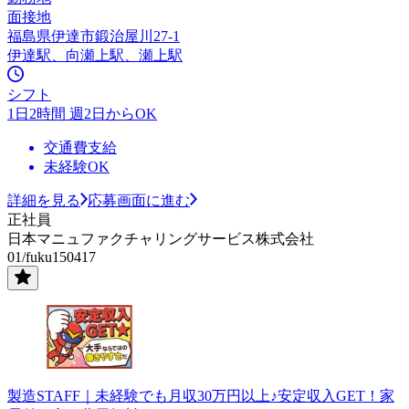
面接地
福島県伊達市鍛治屋川27-1
伊達駅、向瀬上駅、瀬上駅
シフト
1日2時間 週2日からOK
交通費支給
未経験OK
詳細を見る
応募画面に進む
正社員
日本マニュファクチャリングサービス株式会社
01/fuku150417
製造STAFF｜未経験でも月収30万円以上♪安定収入GET！家