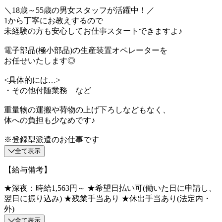
＼18歳～55歳の男女スタッフが活躍中！／
1から丁寧にお教えするので
未経験の方も安心してお仕事スタートできますよ♪
電子部品(極小部品)の生産装置オペレーターを
お任せいたします◎
<具体的には…>
・その他付随業務 など
重量物の運搬や荷物の上げ下ろしなどもなく、
体への負担も少なめです♪
※登録型派遣のお仕事です
全て表示
【給与備考】
★深夜：時給1,563円～ ★希望日払い可(働いた日に申請し、
翌日に振り込み) ★残業手当あり ★休出手当あり(法定内・
外)
全て表示