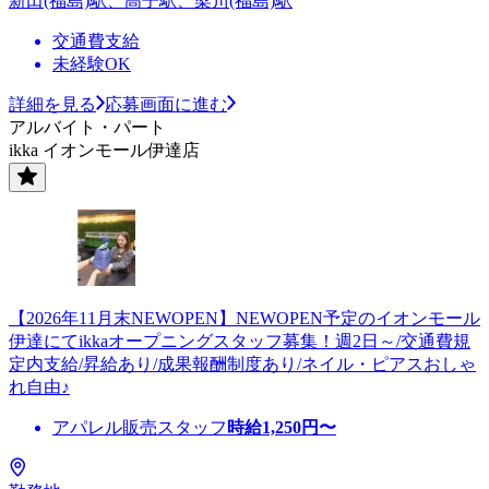
新田(福島)駅、高子駅、梁川(福島)駅
交通費支給
未経験OK
詳細を見る
応募画面に進む
アルバイト・パート
ikka イオンモール伊達店
【2026年11月末NEWOPEN】NEWOPEN予定のイオンモール
伊達にてikkaオープニングスタッフ募集！週2日～/交通費規
定内支給/昇給あり/成果報酬制度あり/ネイル・ピアスおしゃ
れ自由♪
アパレル販売スタッフ
時給
1,250
円〜