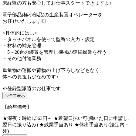
未経験の方も安心してお仕事スタートできますよ♪
電子部品(極小部品)の生産装置オペレーターを
お任せいたします◎
<具体的には…>
・タッチパネルを使って型番の入力・設定
・材料の補充管理
・5～20台の装置を管理し機械の連続操業を行う
・その他付随業務
重量物の運搬や荷物の上げ下ろしなどもなく、
体への負担も少なめです♪
※登録型派遣のお仕事です
全て表示
【給与備考】
★深夜：時給1,563円～ ★希望日払い可(働いた日に申請し、
翌日に振り込み) ★残業手当あり ★休出手当あり(法定内・
外)