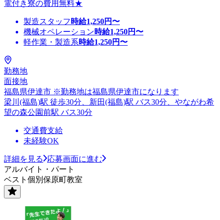
電付き寮の費用無料★
製造スタッフ
時給
1,250
円〜
機械オペレーション
時給
1,250
円〜
軽作業・製造系
時給
1,250
円〜
勤務地
面接地
福島県伊達市 ※勤務地は福島県伊達市になります
梁川(福島)駅 徒歩30分、新田(福島)駅 バス30分、やながわ希
望の森公園前駅 バス30分
交通費支給
未経験OK
詳細を見る
応募画面に進む
アルバイト・パート
ベスト個別保原町教室