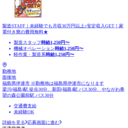
製造STAFF｜未経験でも月収30万円以上♪安定収入GET！家
電付き寮の費用無料★
製造スタッフ
時給
1,250
円〜
機械オペレーション
時給
1,250
円〜
軽作業・製造系
時給
1,250
円〜
勤務地
面接地
福島県伊達市 ※勤務地は福島県伊達市になります
梁川(福島)駅 徒歩30分、新田(福島)駅 バス30分、やながわ希
望の森公園前駅 バス30分
交通費支給
未経験OK
詳細を見る
応募画面に進む