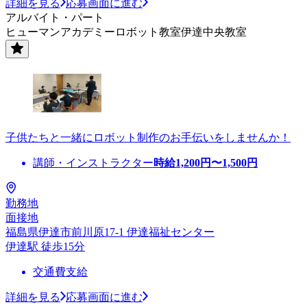
詳細を見る
応募画面に進む
アルバイト・パート
ヒューマンアカデミーロボット教室伊達中央教室
子供たちと一緒にロボット制作のお手伝いをしませんか！
講師・インストラクター
時給
1,200
円〜
1,500
円
勤務地
面接地
福島県伊達市前川原17-1 伊達福祉センター
伊達駅 徒歩15分
交通費支給
詳細を見る
応募画面に進む