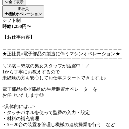
全て表示
正社員
機械オペレーション
シフト制
時給1,250円〜
【お仕事内容】
＿＿＿＿＿＿＿＿＿＿＿＿＿＿＿＿＿＿＿＿＿＿＿＿＿＿
★正社員×電子部品の製造に伴うマシンオペレーション★
￣￣￣￣￣￣￣￣￣￣￣￣￣￣￣￣￣￣￣￣￣￣￣￣￣￣
＼18歳～55歳の男女スタッフが活躍中！／
1から丁寧にお教えするので
未経験の方も安心してお仕事スタートできますよ♪
電子部品(極小部品)の生産装置オペレーターを
お任せいたします◎
<具体的には…>
・タッチパネルを使って型番の入力・設定
・材料の補充管理
・5～20台の装置を管理し機械の連続操業を行う など