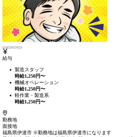
給与
製造スタッフ
時給
1,250
円〜
機械オペレーション
時給
1,250
円〜
軽作業・製造系
時給
1,250
円〜
勤務地
面接地
福島県伊達市 ※勤務地は福島県伊達市になります