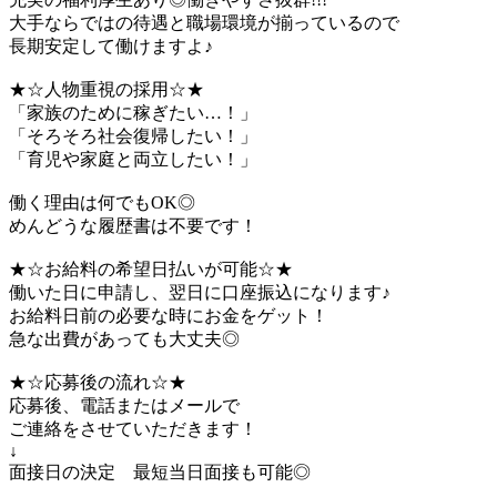
大手ならではの待遇と職場環境が揃っているので
長期安定して働けますよ♪
★☆人物重視の採用☆★
「家族のために稼ぎたい…！」
「そろそろ社会復帰したい！」
「育児や家庭と両立したい！」
働く理由は何でもOK◎
めんどうな履歴書は不要です！
★☆お給料の希望日払いが可能☆★
働いた日に申請し、翌日に口座振込になります♪
お給料日前の必要な時にお金をゲット！
急な出費があっても大丈夫◎
★☆応募後の流れ☆★
応募後、電話またはメールで
ご連絡をさせていただきます！
↓
面接日の決定 最短当日面接も可能◎