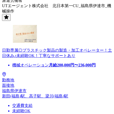
派遣労働者
UTエージェント株式会社 北日本第一CU_福島県伊達市_機
械操作
日勤専属◎プラスチック製品の製造・加工オペレーター！土
日休み♪未経験OK！丁寧なサポートあり
機械オペレーション
月給
200,000
円〜
236,000
円
勤務地
面接地
福島県伊達市
新田(福島)駅、高子駅、梁川(福島)駅
交通費支給
未経験OK