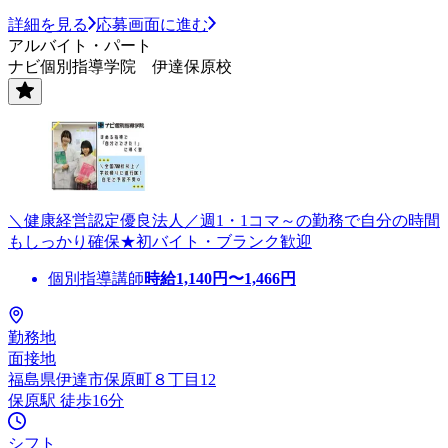
詳細を見る
応募画面に進む
アルバイト・パート
ナビ個別指導学院 伊達保原校
＼健康経営認定優良法人／週1・1コマ～の勤務で自分の時間
もしっかり確保★初バイト・ブランク歓迎
個別指導講師
時給
1,140
円〜
1,466
円
勤務地
面接地
福島県伊達市保原町８丁目12
保原駅 徒歩16分
シフト