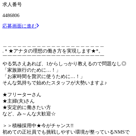
求人番号
4486806
応募画面に進む
＿＿＿＿＿＿＿＿＿＿＿＿＿＿＿＿＿＿＿＿＿
.＊★アナタの理想の働き方を実現します★*。
￣￣￣￣￣￣￣￣￣￣￣￣￣￣￣￣￣￣￣￣￣
やる気さえあれば、1からしっかり教えるので問題なし◎
「家族旅行のために…！」
「お家時間を贅沢に使うために…！」
そんな気持ちで始めたスタッフが大勢いますよ♪
★フリーターさん
★主婦(夫)さん
★安定的に働きたい方
など、み～んな大歓迎☆
＞＞積極採用中★今がチャンス!!
初めての正社員でも挑戦しやすい環境が整っているNMSで