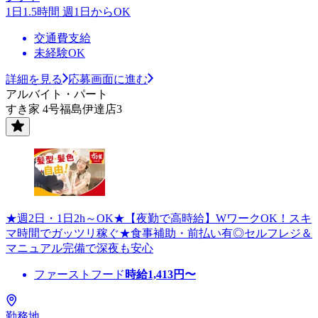
1日1.5時間 週1日からOK
交通費支給
未経験OK
詳細を見る
応募画面に進む
アルバイト・パート
すき家 4号福島伊達店3
★週2日・1日2h～OK★【夜勤で高時給】WワークOK！スキ
マ時間でガッツリ稼ぐ★食事補助・前払い有◎セルフレジ＆
マニュアル完備で深夜も安心
ファーストフード
時給
1,413
円〜
勤務地