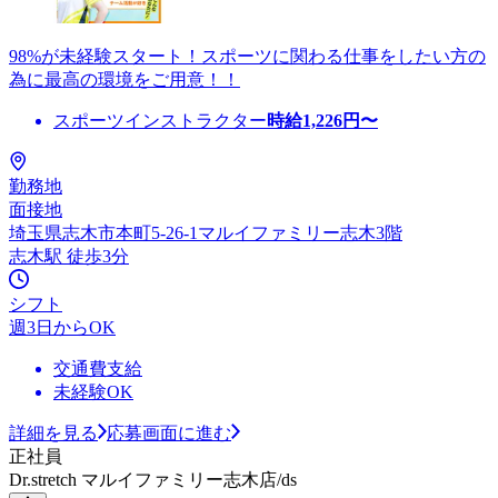
98%が未経験スタート！スポーツに関わる仕事をしたい方の
為に最高の環境をご用意！！
スポーツインストラクター
時給
1,226
円〜
勤務地
面接地
埼玉県志木市本町5-26-1マルイファミリー志木3階
志木駅 徒歩3分
シフト
週3日からOK
交通費支給
未経験OK
詳細を見る
応募画面に進む
正社員
Dr.stretch マルイファミリー志木店/ds