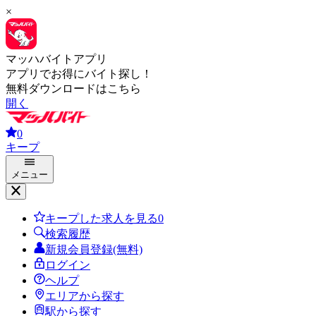
×
マッハバイトアプリ
アプリでお得にバイト探し！
無料ダウンロードはこちら
開く
0
キープ
メニュー
キープした求人を見る
0
検索履歴
新規会員登録(無料)
ログイン
ヘルプ
エリアから探す
駅から探す