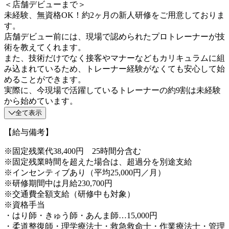
＜店舗デビューまで＞
未経験、無資格OK！約2ヶ月の新人研修をご用意しておりま
す。
店舗デビュー前には、現場で認められたプロトレーナーが技
術を教えてくれます。
また、技術だけでなく接客やマナーなどもカリキュラムに組
み込まれているため、トレーナー経験がなくても安心して始
めることができます。
実際に、今現場で活躍しているトレーナーの約9割は未経験
から始めています。
全て表示
【給与備考】
※固定残業代38,400円 25時間分含む
※固定残業時間を超えた場合は、超過分を別途支給
※インセンティブあり（平均25,000円／月）
※研修期間中は月給230,700円
※交通費全額支給（研修中も対象）
※資格手当
・はり師・きゅう師・あんま師…15,000円
・柔道整復師・理学療法士・救急救命士・作業療法士・管理