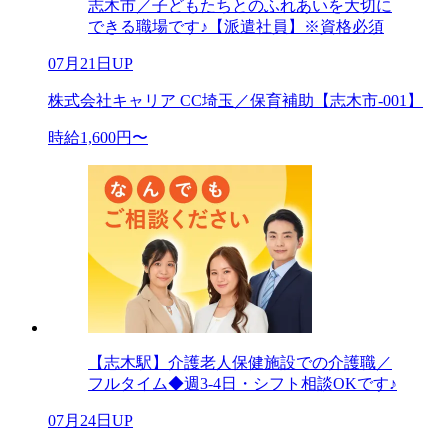
志木市／子どもたちとのふれあいを大切に
できる職場です♪【派遣社員】※資格必須
07月21日UP
株式会社キャリア CC埼玉／保育補助【志木市-001】
時給1,600円〜
【志木駅】介護老人保健施設での介護職／
フルタイム◆週3‐4日・シフト相談OKです♪
07月24日UP