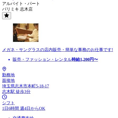
アルバイト・パート
パリミキ 志木店
メガネ・サングラスの店内販売・簡単な事務のお仕事です!
販売・ファッション・レンタル
時給
1,200
円〜
勤務地
面接地
埼玉県志木市本町5-18-17
志木駅 徒歩3分
シフト
1日6時間 週4日からOK