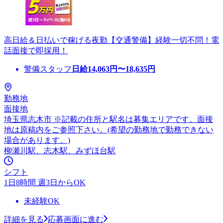
高日給＆日払いで稼げる夜勤【交通警備】経験一切不問！電
話面接で即採用！
警備スタッフ
日給
14,063
円〜
18,635
円
勤務地
面接地
埼玉県志木市 ※記載の住所と駅名は募集エリアです。面接
地は原稿内をご参照下さい。(希望の勤務地で勤務できない
場合があります。)
柳瀬川駅、志木駅、みずほ台駅
シフト
1日8時間 週3日からOK
未経験OK
詳細を見る
応募画面に進む