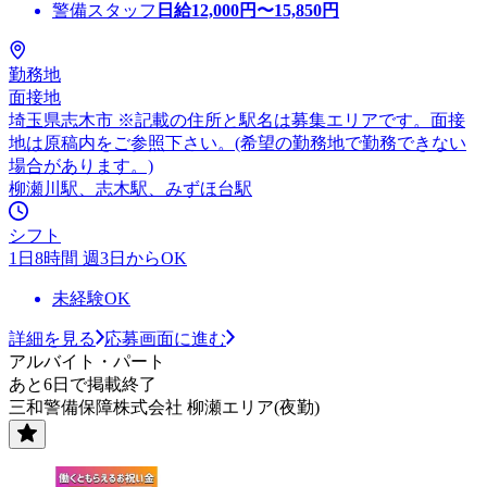
警備スタッフ
日給
12,000
円〜
15,850
円
勤務地
面接地
埼玉県志木市 ※記載の住所と駅名は募集エリアです。面接
地は原稿内をご参照下さい。(希望の勤務地で勤務できない
場合があります。)
柳瀬川駅、志木駅、みずほ台駅
シフト
1日8時間 週3日からOK
未経験OK
詳細を見る
応募画面に進む
アルバイト・パート
あと6日で掲載終了
三和警備保障株式会社 柳瀬エリア(夜勤)