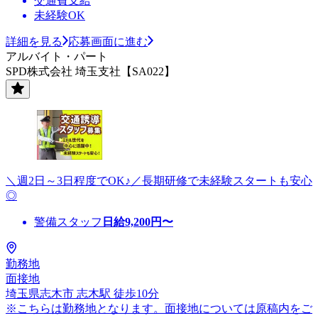
交通費支給
未経験OK
詳細を見る
応募画面に進む
アルバイト・パート
SPD株式会社 埼玉支社【SA022】
＼週2日～3日程度でOK♪／長期研修で未経験スタートも安心
◎
警備スタッフ
日給
9,200
円〜
勤務地
面接地
埼玉県志木市 志木駅 徒歩10分
※こちらは勤務地となります。面接地については原稿内をご