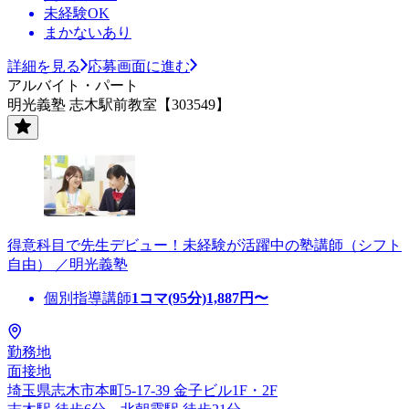
未経験OK
まかないあり
詳細を見る
応募画面に進む
アルバイト・パート
明光義塾 志木駅前教室【303549】
得意科目で先生デビュー！未経験が活躍中の塾講師（シフト
自由） ／明光義塾
個別指導講師
1コマ(95分)
1,887
円〜
勤務地
面接地
埼玉県志木市本町5-17-39 金子ビル1F・2F