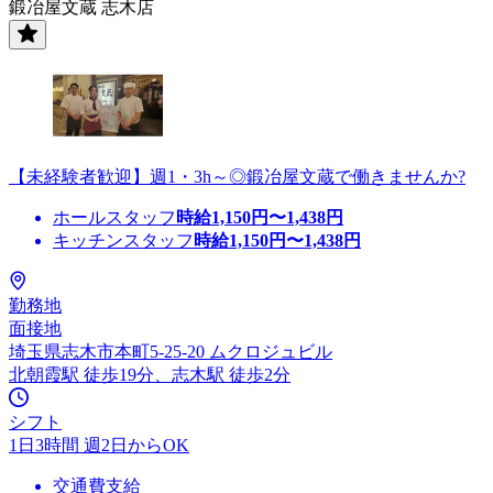
鍛冶屋文蔵 志木店
【未経験者歓迎】週1・3h～◎鍛冶屋文蔵で働きませんか?
ホールスタッフ
時給
1,150
円〜
1,438
円
キッチンスタッフ
時給
1,150
円〜
1,438
円
勤務地
面接地
埼玉県志木市本町5-25-20 ムクロジュビル
北朝霞駅 徒歩19分、志木駅 徒歩2分
シフト
1日3時間 週2日からOK
交通費支給