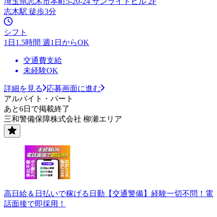
埼玉県志木市本町5-20-24 サンライトビル 2F
志木駅 徒歩3分
シフト
1日1.5時間 週1日からOK
交通費支給
未経験OK
詳細を見る
応募画面に進む
アルバイト・パート
あと6日で掲載終了
三和警備保障株式会社 柳瀬エリア
高日給＆日払いで稼げる日勤【交通警備】経験一切不問！電
話面接で即採用！