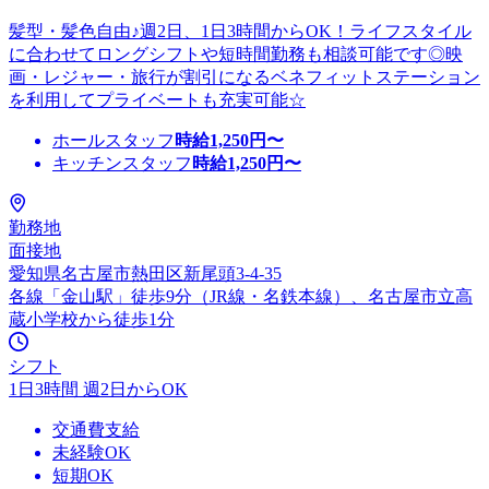
髪型・髪色自由♪週2日、1日3時間からOK！ライフスタイル
に合わせてロングシフトや短時間勤務も相談可能です◎映
画・レジャー・旅行が割引になるベネフィットステーション
を利用してプライベートも充実可能☆
ホールスタッフ
時給
1,250
円〜
キッチンスタッフ
時給
1,250
円〜
勤務地
面接地
愛知県名古屋市熱田区新尾頭3-4-35
各線「金山駅」徒歩9分（JR線・名鉄本線）、名古屋市立高
蔵小学校から徒歩1分
シフト
1日3時間 週2日からOK
交通費支給
未経験OK
短期OK