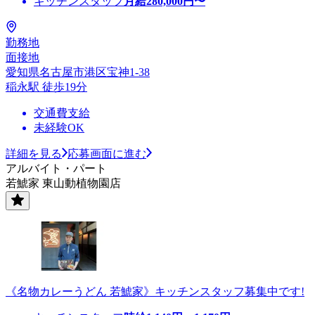
キッチンスタッフ
月給
280,000
円〜
勤務地
面接地
愛知県名古屋市港区宝神1-38
稲永駅 徒歩19分
交通費支給
未経験OK
詳細を見る
応募画面に進む
アルバイト・パート
若鯱家 東山動植物園店
《名物カレーうどん 若鯱家》キッチンスタッフ募集中です!