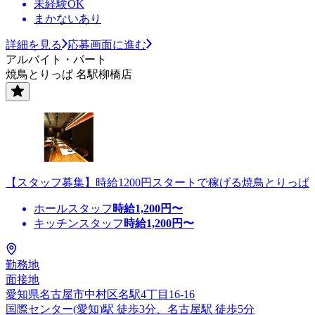
未経験OK
まかないあり
詳細を見る
応募画面に進む
アルバイト・パート
焼鳥とりっぱ 名駅柳橋店
【スタッフ募集】時給1200円スタートで稼げる焼鳥とりっぱ
ホールスタッフ
時給
1,200
円〜
キッチンスタッフ
時給
1,200
円〜
勤務地
面接地
愛知県名古屋市中村区名駅4丁目16-16
国際センター(愛知)駅 徒歩3分、名古屋駅 徒歩5分