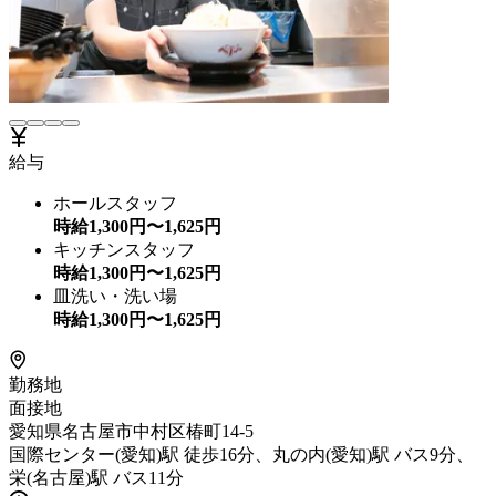
給与
ホールスタッフ
時給
1,300
円〜
1,625
円
キッチンスタッフ
時給
1,300
円〜
1,625
円
皿洗い・洗い場
時給
1,300
円〜
1,625
円
勤務地
面接地
愛知県名古屋市中村区椿町14-5
国際センター(愛知)駅 徒歩16分、丸の内(愛知)駅 バス9分、
栄(名古屋)駅 バス11分