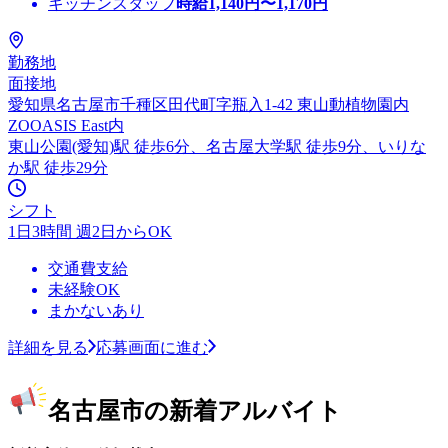
キッチンスタッフ
時給
1,140
円〜
1,170
円
勤務地
面接地
愛知県名古屋市千種区田代町字瓶入1-42 東山動植物園内
ZOOASIS East内
東山公園(愛知)駅 徒歩6分、名古屋大学駅 徒歩9分、いりな
か駅 徒歩29分
シフト
1日3時間 週2日からOK
交通費支給
未経験OK
まかないあり
詳細を見る
応募画面に進む
名古屋市の新着アルバイト