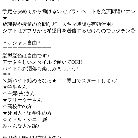
￣￣￣￣￣￣￣￣￣￣￣￣
予定を決めてから働けるのでプライベートも充実間違いナシ
★
放課後や授業の合間など、スキマ時間を有効活用♪
シフトはアプリから希望日を送信するだけなのでラクチン◎
＊オシャレ自由＊
￣￣￣￣￣￣￣￣￣￣
髪型髪色は自由です♪
アナタらしいスタイルで働いてOK!!
バイトもお洒落も楽しみましょう!!
***
＼新バイト始めるなら★⇒⇒豚山でスタートしよ♪／
★学生さん
☆主婦(夫)さん
★フリーターさん
☆高校生の方
★外国人・留学生の方
☆ミドル・シニア層
み～んな大活躍♪
※22時以降は18歳以上のみ