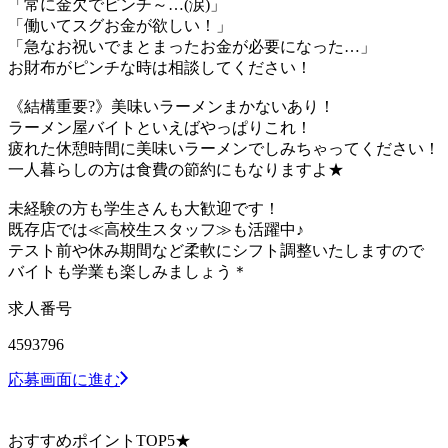
「常に金欠でピンチ～…(涙)」
「働いてスグお金が欲しい！」
「急なお祝いでまとまったお金が必要になった…」
お財布がピンチな時は相談してください！
《結構重要?》美味いラーメンまかないあり！
ラーメン屋バイトといえばやっぱりこれ！
疲れた休憩時間に美味いラーメンでしみちゃってください！
一人暮らしの方は食費の節約にもなりますよ★
未経験の方も学生さんも大歓迎です！
既存店では≪高校生スタッフ≫も活躍中♪
テスト前や休み期間など柔軟にシフト調整いたしますので
バイトも学業も楽しみましょう＊
求人番号
4593796
応募画面に進む
おすすめポイントTOP5★