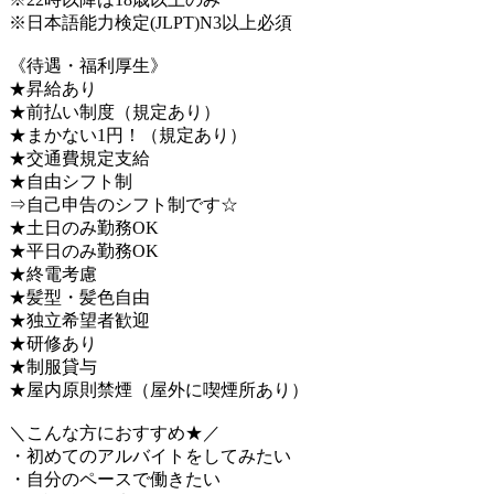
※日本語能力検定(JLPT)N3以上必須
《待遇・福利厚生》
★昇給あり
★前払い制度（規定あり）
★まかない1円！（規定あり）
★交通費規定支給
★自由シフト制
⇒自己申告のシフト制です☆
★土日のみ勤務OK
★平日のみ勤務OK
★終電考慮
★髪型・髪色自由
★独立希望者歓迎
★研修あり
★制服貸与
★屋内原則禁煙（屋外に喫煙所あり）
＼こんな方におすすめ★／
・初めてのアルバイトをしてみたい
・自分のペースで働きたい