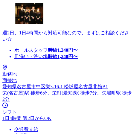
週2日、1日4時間から対応可能なので、まずはご相談くださ
い☆
ホールスタッフ
時給
1,240
円〜
皿洗い・洗い場
時給
1,240
円〜
勤務地
面接地
愛知県名古屋市中区栄3-16-1 松坂屋名古屋北館B1
栄(名古屋)駅 徒歩6分、栄町(愛知)駅 徒歩7分、矢場町駅 徒歩
2分
シフト
1日4時間 週2日からOK
交通費支給