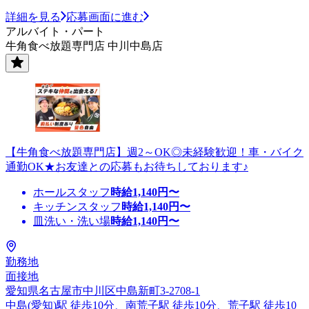
詳細を見る
応募画面に進む
アルバイト・パート
牛角食べ放題専門店 中川中島店
【牛角食べ放題専門店】週2～OK◎未経験歓迎！車・バイク
通勤OK★お友達との応募もお待ちしております♪
ホールスタッフ
時給
1,140
円〜
キッチンスタッフ
時給
1,140
円〜
皿洗い・洗い場
時給
1,140
円〜
勤務地
面接地
愛知県名古屋市中川区中島新町3-2708-1
中島(愛知)駅 徒歩10分、南荒子駅 徒歩10分、荒子駅 徒歩10