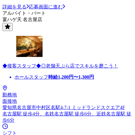
詳細を見る
応募画面に進む
アルバイト・パート
宴ハゲ天 名古屋店
◆接客スタッフ◆◎老舗天ぷら店でスキルを磨こう！
ホールスタッフ
時給
1,200
円〜
1,300
円
勤務地
面接地
愛知県名古屋市中村区名駅4-7-1 ミッドランドスクエア4F
名古屋駅 徒歩4分、名鉄名古屋駅 徒歩6分、近鉄名古屋駅 徒
歩6分
シフト