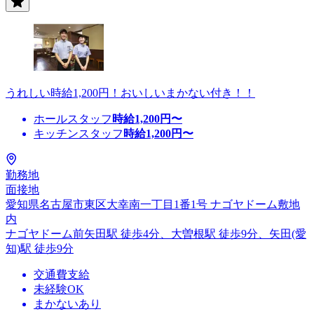
うれしい時給1,200円！おいしいまかない付き！！
ホールスタッフ
時給
1,200
円〜
キッチンスタッフ
時給
1,200
円〜
勤務地
面接地
愛知県名古屋市東区大幸南一丁目1番1号 ナゴヤドーム敷地
内
ナゴヤドーム前矢田駅 徒歩4分、大曽根駅 徒歩9分、矢田(愛
知)駅 徒歩9分
交通費支給
未経験OK
まかないあり