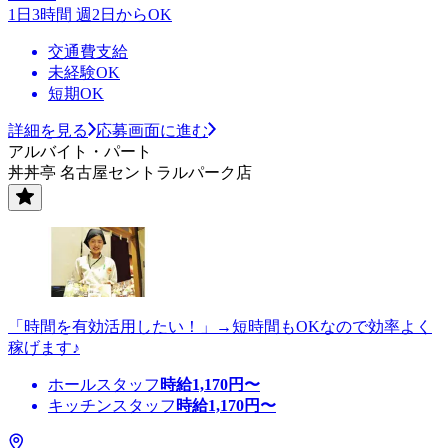
1日3時間 週2日からOK
交通費支給
未経験OK
短期OK
詳細を見る
応募画面に進む
アルバイト・パート
丼丼亭 名古屋セントラルパーク店
「時間を有効活用したい！」→短時間もOKなので効率よく
稼げます♪
ホールスタッフ
時給
1,170
円〜
キッチンスタッフ
時給
1,170
円〜