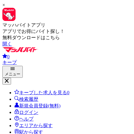
×
マッハバイトアプリ
アプリでお得にバイト探し！
無料ダウンロードはこちら
開く
0
キープ
メニュー
キープした求人を見る
0
検索履歴
新規会員登録(無料)
ログイン
ヘルプ
エリアから探す
駅から探す