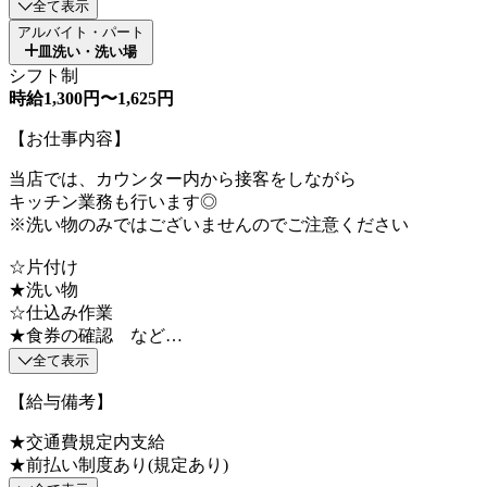
全て表示
アルバイト・パート
皿洗い・洗い場
シフト制
時給1,300円〜1,625円
【お仕事内容】
当店では、カウンター内から接客をしながら
キッチン業務も行います◎
※洗い物のみではございませんのでご注意ください
☆片付け
★洗い物
☆仕込み作業
★食券の確認 など…
全て表示
【給与備考】
★交通費規定内支給
★前払い制度あり(規定あり)