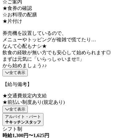
☆ご案内
★食券の確認
☆お料理の配膳
★片付け
券売機を設置しているので、
メニューやトッピングが複雑で慌てたり…
なんて心配もナシ★
飲食の経験が無い方でも安心して始められます◎
まずは元気に「いらっしゃいませ!!」
から始めましょう♪♪
全て表示
【給与備考】
★交通費規定内支給
★前払い制度あり(規定あり)
全て表示
アルバイト・パート
キッチンスタッフ
シフト制
時給1,300円〜1,625円