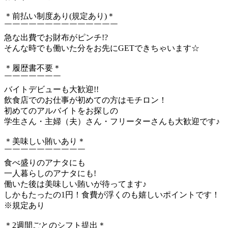
＊前払い制度あり(規定あり)＊
￣￣￣￣￣￣￣￣￣￣￣￣￣￣
急な出費でお財布がピンチ!?
そんな時でも働いた分をお先にGETできちゃいます☆
＊履歴書不要＊
￣￣￣￣￣￣￣
バイトデビューも大歓迎!!
飲食店でのお仕事が初めての方はモチロン！
初めてのアルバイトをお探しの
学生さん・主婦（夫）さん・フリーターさんも大歓迎です♪
＊美味しい賄いあり＊
￣￣￣￣￣￣￣￣￣￣
食べ盛りのアナタにも
一人暮らしのアナタにも!
働いた後は美味しい賄いが待ってます♪
しかもたったの1円！食費が浮くのも嬉しいポイントです！
※規定あり
＊2週間ごとのシフト提出＊