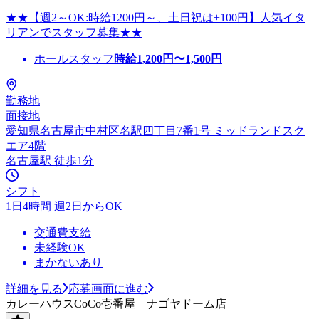
★★【週2～OK:時給1200円～、土日祝は+100円】人気イタ
リアンでスタッフ募集★★
ホールスタッフ
時給
1,200
円〜
1,500
円
勤務地
面接地
愛知県名古屋市中村区名駅四丁目7番1号 ミッドランドスク
エア4階
名古屋駅 徒歩1分
シフト
1日4時間 週2日からOK
交通費支給
未経験OK
まかないあり
詳細を見る
応募画面に進む
カレーハウスCoCo壱番屋 ナゴヤドーム店