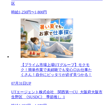
区
時給1,250円〜1,800円
【プライム市場上場UTグループ】モクモ
ク！簡単作業で未経験でも安心◎お仕事た
くさん！自分にピッタリが必ず見つかる！
07月31日UP
UTエージェント株式会社 関西第一CU_大阪府大阪市
生野区_《SUSDC》_季節推し_1