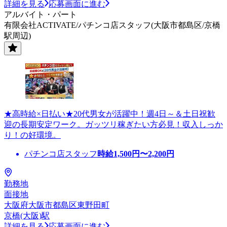
詳細を見る
応募画面に進む
アルバイト・パート
有限会社ACTIVATE/パチンコ店スタッフ(大阪市都島区/京橋
駅周辺)
★高時給×日払い★20代男女が活躍中！週4日～＆土日祝歓
迎の長期安定ワーク。ガッツリ稼ぎたい方必見！収入しっか
り！の好環境。
パチンコ店スタッフ
時給
1,500
円〜
2,200
円
勤務地
面接地
大阪府大阪市都島区東野田町
京橋(大阪)駅
詳細を見る
応募画面に進む