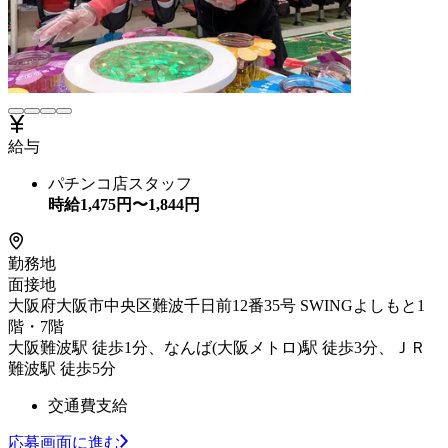
給与
パチンコ店スタッフ
時給
1,475
円〜
1,844
円
勤務地
面接地
大阪府大阪市中央区難波千日前12番35号 SWINGよしもと1
階・7階
大阪難波駅 徒歩1分、なんば(大阪メトロ)駅 徒歩3分、ＪＲ
難波駅 徒歩5分
交通費支給
応募画面に進む