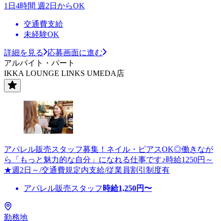
1日4時間 週2日からOK
交通費支給
未経験OK
詳細を見る
応募画面に進む
アルバイト・パート
IKKA LOUNGE LINKS UMEDA店
アパレル販売スタッフ募集！ネイル・ピアスOK◎働きなが
ら「もっと魅力的な自分」になれる仕事です♪時給1250円～
★週2日～/交通費規定内支給/従業員割引制度有
アパレル販売スタッフ
時給
1,250
円〜
勤務地