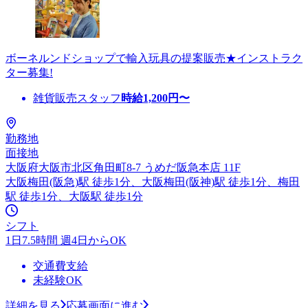
ボーネルンドショップで輸入玩具の提案販売★インストラク
ター募集!
雑貨販売スタッフ
時給
1,200
円〜
勤務地
面接地
大阪府大阪市北区角田町8-7 うめだ阪急本店 11F
大阪梅田(阪急)駅 徒歩1分、大阪梅田(阪神)駅 徒歩1分、梅田
駅 徒歩1分、大阪駅 徒歩1分
シフト
1日7.5時間 週4日からOK
交通費支給
未経験OK
詳細を見る
応募画面に進む