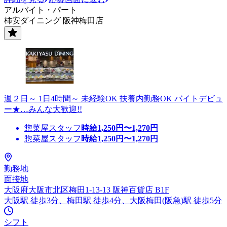
アルバイト・パート
柿安ダイニング 阪神梅田店
週２日～ 1日4時間～ 未経験OK 扶養内勤務OK バイトデビュ
ー★…みんな大歓迎!!
惣菜屋スタッフ
時給
1,250
円〜
1,270
円
惣菜屋スタッフ
時給
1,250
円〜
1,270
円
勤務地
面接地
大阪府大阪市北区梅田1-13-13 阪神百貨店 B1F
大阪駅 徒歩3分、梅田駅 徒歩4分、大阪梅田(阪急)駅 徒歩5分
シフト