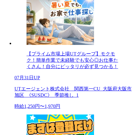
【プライム市場上場UTグループ】モクモ
ク！簡単作業で未経験でも安心◎お仕事た
くさん！自分にピッタリが必ず見つかる！
07月31日UP
UTエージェント株式会社 関西第一CU_大阪府大阪市
旭区_《SUSDC》_季節推し_1
時給1,250円〜1,970円