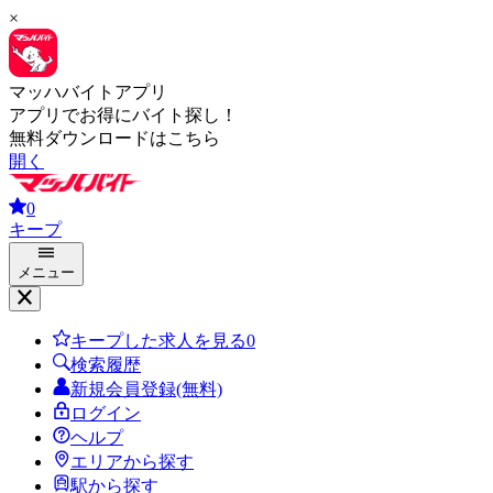
×
マッハバイトアプリ
アプリでお得にバイト探し！
無料ダウンロードはこちら
開く
0
キープ
メニュー
キープした求人を見る
0
検索履歴
新規会員登録(無料)
ログイン
ヘルプ
エリアから探す
駅から探す