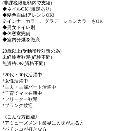
(非課税限度額内で支給)
◆ネイルOK!(規定あり)
◆髪色自由!アレンジOK!
※インナーカラー、グラデーションカラーもOK
◆男女トイレ別
◆休憩室完備
◆室内分煙を徹底
20歳以上(受動喫煙対策の為)
未経験者歓迎(経験不問)
無資格OK(資格不問)
*20代・30代活躍中
*女性活躍中
*主夫・主婦パート活躍中
*子育てママ在籍中
*フリーター歓迎
*ブランク歓迎
《こんな方歓迎》
*アミューズメント業界に興味がある方
*パチンコが好きな方