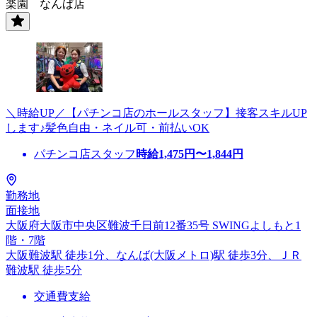
楽園 なんば店
＼時給UP／【パチンコ店のホールスタッフ】接客スキルUP
します♪髪色自由・ネイル可・前払いOK
パチンコ店スタッフ
時給
1,475
円〜
1,844
円
勤務地
面接地
大阪府大阪市中央区難波千日前12番35号 SWINGよしもと1
階・7階
大阪難波駅 徒歩1分、なんば(大阪メトロ)駅 徒歩3分、ＪＲ
難波駅 徒歩5分
交通費支給