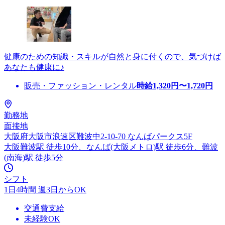
健康のための知識・スキルが自然と身に付くので、気づけば
あなたも健康に♪
販売・ファッション・レンタル
時給
1,320
円〜
1,720
円
勤務地
面接地
大阪府大阪市浪速区難波中2-10-70 なんばパークス5F
大阪難波駅 徒歩10分、なんば(大阪メトロ)駅 徒歩6分、難波
(南海)駅 徒歩5分
シフト
1日4時間 週3日からOK
交通費支給
未経験OK