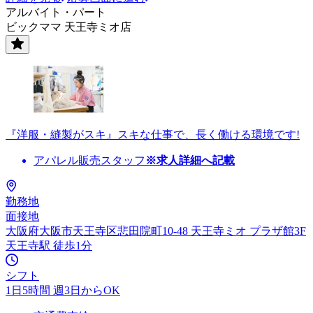
アルバイト・パート
ビックママ 天王寺ミオ店
『洋服・縫製がスキ』スキな仕事で、長く働ける環境です!
アパレル販売スタッフ
※求人詳細へ記載
勤務地
面接地
大阪府大阪市天王寺区悲田院町10-48 天王寺ミオ プラザ館3F
天王寺駅 徒歩1分
シフト
1日5時間 週3日からOK