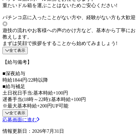
重たいドル箱を運ぶことはないためご安心ください!
パチンコ店に入ったことがない方や、経験がない方も大歓迎
◎
遊技の流れやお客様への声のかけ方など、基本から丁寧にお
教えします。
まずは笑顔で挨拶をすることから始めてみましょう!
全て表示
【給与備考】
■深夜給与
時給1844円/22時以降
■給与補足
土日祝日手当:基本時給+100円
遅番手当(18時～22時):基本時給+100円
※最大基本時給+200円UP可能
全て表示
応募画面に進む
情報更新日：2026年7月31日