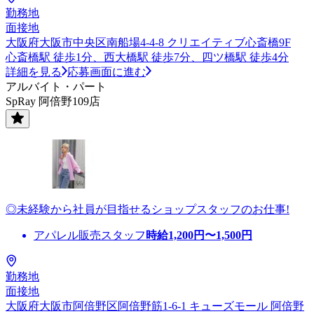
勤務地
面接地
大阪府大阪市中央区南船場4-4-8 クリエイティブ心斎橋9F
心斎橋駅 徒歩1分、西大橋駅 徒歩7分、四ツ橋駅 徒歩4分
詳細を見る
応募画面に進む
アルバイト・パート
SpRay 阿倍野109店
◎未経験から社員が目指せるショップスタッフのお仕事!
アパレル販売スタッフ
時給
1,200
円〜
1,500
円
勤務地
面接地
大阪府大阪市阿倍野区阿倍野筋1-6-1 キューズモール 阿倍野