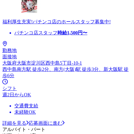
福利厚生充実!パチンコ店のホールスタッフ募集中!
パチンコ店スタッフ
時給
1,500
円〜
勤務地
面接地
大阪府大阪市淀川区西中島5丁目-10-1
西中島南方駅 徒歩2分、南方(大阪)駅 徒歩3分、新大阪駅 徒
歩6分
シフト
週2日からOK
交通費支給
未経験OK
詳細を見る
応募画面に進む
アルバイト・パート