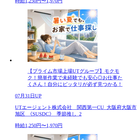
時給1,250円〜1,970円
【プライム市場上場UTグループ】モクモ
ク！簡単作業で未経験でも安心◎お仕事た
くさん！自分にピッタリが必ず見つかる！
07月31日UP
UTエージェント株式会社 関西第一CU_大阪府大阪市
旭区_《SUSDC》_季節推し_2
時給1,250円〜1,970円