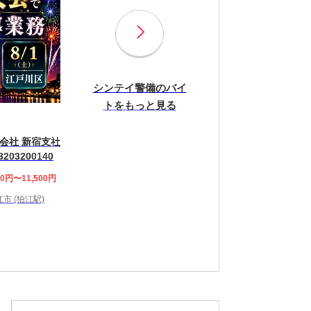
シンテイ警備のバイ
トをもっと見る
会社 新宿支社
203200140
00円〜11,500円
市 (狛江駅)