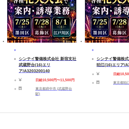
シンテイ警備株式会社 新宿支社
シンテイ警備株式
武蔵野台(16)エリ
狛江(16)エリア/A3
ア/A3203200140
日給10,5
日給10,500円〜11,500円
東京都狛江
東京都府中市 (武蔵野台
駅)