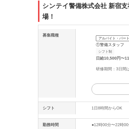
シンテイ警備株式会社 新宿支社 調
場！
募集職種
アルバイト・パー
①警備スタッフ
シフト制
日給
10,500
円〜
11
研修期間：3日間は日
シフト
1日8時間からOK
勤務時間
●12時00分〜22時00