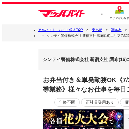
エリアから探
アルバイト・バイト求人TOP
東京都
調布市
シンテイ警備株式会社 新宿支社 調布(16)エリア/A3203
シンテイ警備株式会社 新宿支社 調布(16)エ
お弁当付き＆単発勤務OK《7/
導業務》様々なお仕事を毎日
年齢不問
正社員登用あり
曜