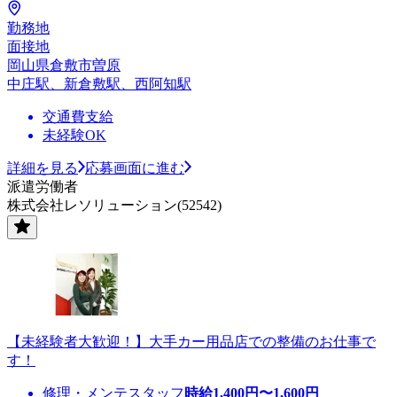
勤務地
面接地
岡山県倉敷市曽原
中庄駅、新倉敷駅、西阿知駅
交通費支給
未経験OK
詳細を見る
応募画面に進む
派遣労働者
株式会社レソリューション(52542)
【未経験者大歓迎！】大手カー用品店での整備のお仕事で
す！
修理・メンテスタッフ
時給
1,400
円〜
1,600
円