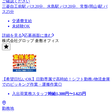
ご確認ください
三菱自工前駅 バス20分、水島駅 バス20分、常盤(岡山)駅 バ
ス25分
交通費支給
未経験OK
詳細を見る
応募画面に進む
株式会社グロップ 倉敷オフィス
【希望日払いOK】日勤専属で高時給！シフト勤務♪物流倉庫
でのピッキング作業・運搬作業◎
入出荷業務スタッフ
時給
1,300
円〜
1,625
円
勤務地