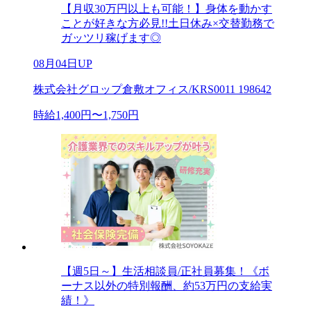
【月収30万円以上も可能！】身体を動かす
ことが好きな方必見!!土日休み×交替勤務で
ガッツリ稼げます◎
08月04日UP
株式会社グロップ倉敷オフィス/KRS0011 198642
時給1,400円〜1,750円
【週5日～】生活相談員/正社員募集！《ボ
ーナス以外の特別報酬、約53万円の支給実
績！》