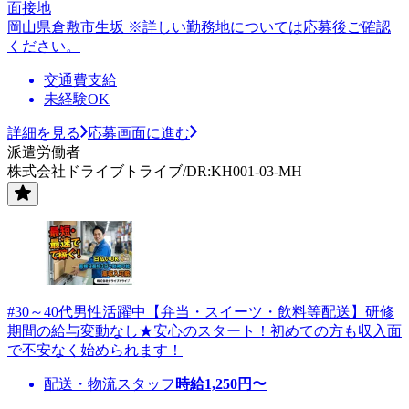
面接地
岡山県倉敷市生坂 ※詳しい勤務地については応募後ご確認
ください。
交通費支給
未経験OK
詳細を見る
応募画面に進む
派遣労働者
株式会社ドライブトライブ/DR:KH001-03-MH
#30～40代男性活躍中【弁当・スイーツ・飲料等配送】研修
期間の給与変動なし★安心のスタート！初めての方も収入面
で不安なく始められます！
配送・物流スタッフ
時給
1,250
円〜