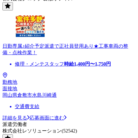
日勤専属♪紹介予定派遣で正社員登用あり★工事車両の整
備・点検作業！
修理・メンテスタッフ
時給
1,400
円〜
1,750
円
勤務地
面接地
岡山県倉敷市水島川崎通
交通費支給
詳細を見る
応募画面に進む
派遣労働者
株式会社レソリューション(52542)