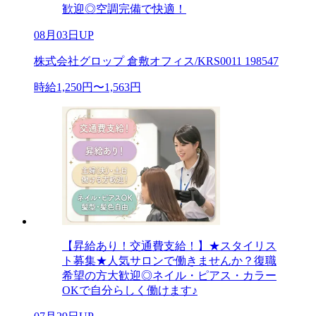
歓迎◎空調完備で快適！
08月03日UP
株式会社グロップ 倉敷オフィス/KRS0011 198547
時給1,250円〜1,563円
【昇給あり！交通費支給！】★スタイリス
ト募集★人気サロンで働きませんか？復職
希望の方大歓迎◎ネイル・ピアス・カラー
OKで自分らしく働けます♪