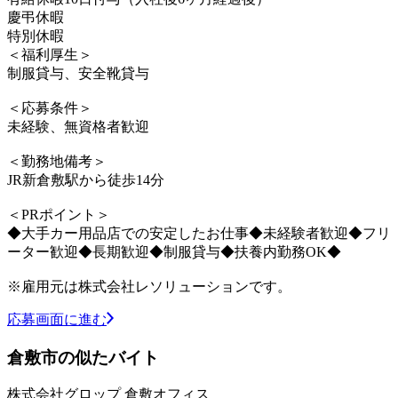
慶弔休暇
特別休暇
＜福利厚生＞
制服貸与、安全靴貸与
＜応募条件＞
未経験、無資格者歓迎
＜勤務地備考＞
JR新倉敷駅から徒歩14分
＜PRポイント＞
◆大手カー用品店での安定したお仕事◆未経験者歓迎◆フリ
ーター歓迎◆長期歓迎◆制服貸与◆扶養内勤務OK◆
※雇用元は株式会社レソリューションです。
応募画面に進む
倉敷市の似たバイト
株式会社グロップ 倉敷オフィス