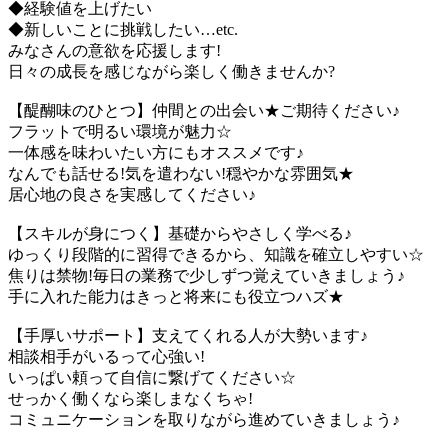
◆経験値を上げたい
◆新しいことに挑戦したい…etc.
みなさんの意欲を応援します!
日々の成長を感じながら楽しく働きませんか?
【醍醐味のひとつ】仲間との出会い★ご期待ください♪
フラットで明るい環境が魅力☆
一体感を味わいたい方にもオススメです♪
なんでも話せる!気を遣わない!穏やかな雰囲気★
居心地の良さを実感してください♪
【スキルが身につく】基礎からやさしく学べる♪
ゆっくり段階的に習得できるから、知識を確立しやすい☆
焦りは禁物!毎日の業務で少しずつ覚えていきましょう♪
手に入れた能力はきっと将来にも役立つハズ★
【手厚いサポート】支えてくれる人が大勢います♪
相談相手がいるって心強い!
いっぱい頼って自信に繋げてください☆
せっかく働くなら楽しまなくちゃ!
コミュニケーションを取りながら進めていきましょう♪