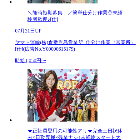
＼随時短期募集！／簡単仕分け作業◎未経
験者歓迎♪[仕]
07月31日UP
ヤマト運輸(株)倉敷児島営業所_仕分け作業（営業所）
[仕](広告No.Y00000615179)
時給1,050円〜
★正社員登用の可能性アリ★完全土日祝休
み×日勤専属×残業ナシ♪未経験スタート大