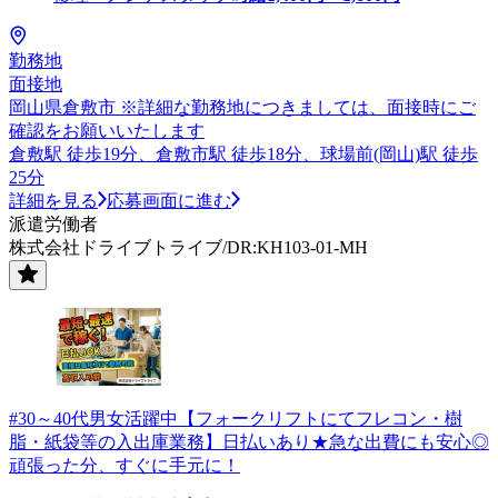
勤務地
面接地
岡山県倉敷市 ※詳細な勤務地につきましては、面接時にご
確認をお願いいたします
倉敷駅 徒歩19分、倉敷市駅 徒歩18分、球場前(岡山)駅 徒歩
25分
詳細を見る
応募画面に進む
派遣労働者
株式会社ドライブトライブ/DR:KH103-01-MH
#30～40代男女活躍中【フォークリフトにてフレコン・樹
脂・紙袋等の入出庫業務】日払いあり★急な出費にも安心◎
頑張った分、すぐに手元に！