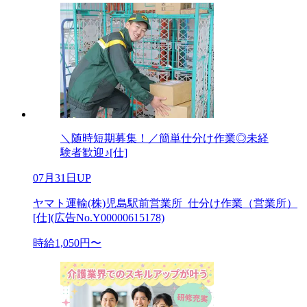
＼随時短期募集！／簡単仕分け作業◎未経
験者歓迎♪[仕]
07月31日UP
ヤマト運輸(株)児島駅前営業所_仕分け作業（営業所）
[仕](広告No.Y00000615178)
時給1,050円〜