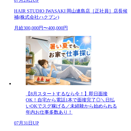
07月29日UP
HAIR STUDIO IWASAKI 岡山連島店［正社員］店長候
補(株式会社ハクブン)
月給300,000円〜400,000円
【8月スタートするなら今！】即日面接
OK！自宅から電話1本で面接完了◎＼日払
いOKでスグ稼げる／未経験から始められる
年内お仕事多数あり！
07月31日UP