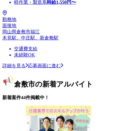
軽作業・製造系
時給
1,550
円〜
勤務地
面接地
岡山県倉敷市福江
木見駅、中庄駅、新倉敷駅
交通費支給
未経験OK
詳細を見る
応募画面に進む
倉敷市の新着アルバイト
新着案件44件掲載中！