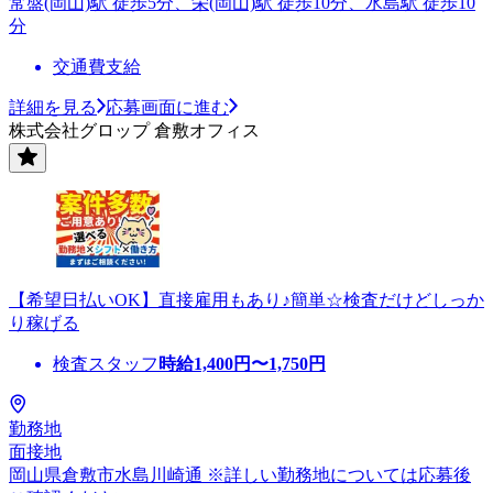
常盤(岡山)駅 徒歩5分、栄(岡山)駅 徒歩10分、水島駅 徒歩10
分
交通費支給
詳細を見る
応募画面に進む
株式会社グロップ 倉敷オフィス
【希望日払いOK】直接雇用もあり♪簡単☆検査だけどしっか
り稼げる
検査スタッフ
時給
1,400
円〜
1,750
円
勤務地
面接地
岡山県倉敷市水島川崎通 ※詳しい勤務地については応募後