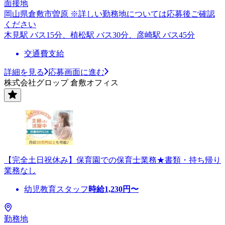
面接地
岡山県倉敷市曽原 ※詳しい勤務地については応募後ご確認
ください
木見駅 バス15分、植松駅 バス30分、彦崎駅 バス45分
交通費支給
詳細を見る
応募画面に進む
株式会社グロップ 倉敷オフィス
【完全土日祝休み】保育園での保育士業務★書類・持ち帰り
業務なし
幼児教育スタッフ
時給
1,230
円〜
勤務地