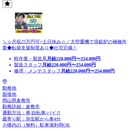
＼☆月収25万円可×土日休み☆／大型重機で溶鉱炉の補修作
業◆転籍支援制度あり◆社宅完備！
軽作業・製造系
月給
220,000
円〜
254,000
円
製造スタッフ
月給
220,000
円〜
254,000
円
修理・メンテスタッフ
月給
220,000
円〜
254,000
円
勤務地
面接地
岡山県倉敷市
勤務詳細：倉敷市
通勤方法：車/自転車/バイク
最寄り駅：弥生駅から車4分
※構内の（無料）駐車場利用OK