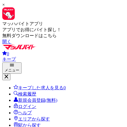
×
マッハバイトアプリ
アプリでお得にバイト探し！
無料ダウンロードはこちら
開く
0
キープ
メニュー
キープした求人を見る
0
検索履歴
新規会員登録(無料)
ログイン
ヘルプ
エリアから探す
駅から探す