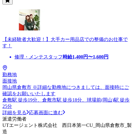
【未経験者大歓迎！】大手カー用品店での整備のお仕事で
す！
修理・メンテスタッフ
時給
1,400
円〜
1,600
円
勤務地
面接地
岡山県倉敷市 ※詳細な勤務地につきましては、面接時にご
確認をお願いいたします
倉敷駅 徒歩19分、倉敷市駅 徒歩18分、球場前(岡山)駅 徒歩
25分
詳細を見る
応募画面に進む
派遣労働者
UTエージェント株式会社 西日本第一CU_岡山県倉敷市_製
造