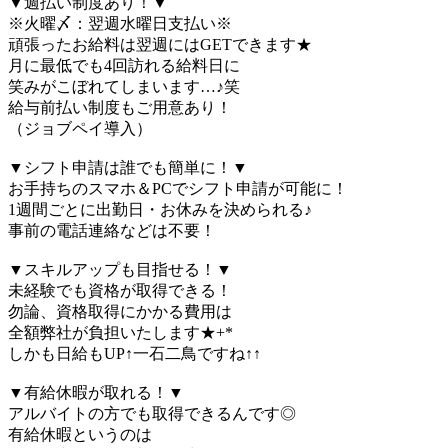
▼週払い制度あり！▼
※火曜〆：翌週水曜日支払い※
頑張ったお給料は翌週にはGETできます★
月に最低でも4回訪れる給料日に
笑みがこぼれてしまいます…♪笑
給与前払い制度もご用意あり！
（ジョブペイ導入）
▼シフト申請は誰でも簡単に！▼
お手持ちのスマホ＆PCでシフト申請が可能に！
1週間ごとに出勤日・お休みを決められる♪
事前の電話連絡などは不要！
▼スキルアップも目指せる！▼
未経験でも資格が取得できる！
勿論、資格取得にかかる費用は
全額弊社が負担いたします★+*
しかも日給もUP↑一石二鳥ですね↑↑
▼有給休暇が取れる！▼
アルバイトの方でも取得できるんです◎
有給休暇というのは