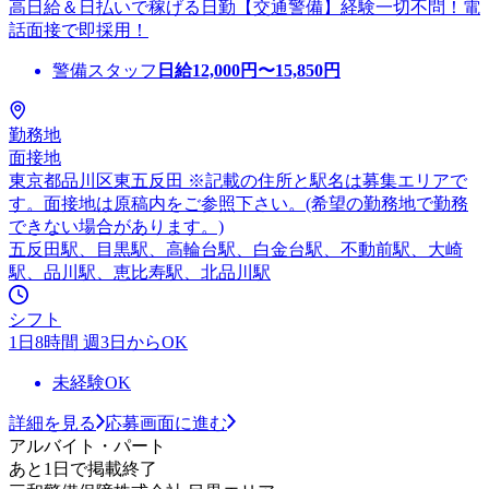
高日給＆日払いで稼げる日勤【交通警備】経験一切不問！電
話面接で即採用！
警備スタッフ
日給
12,000
円〜
15,850
円
勤務地
面接地
東京都品川区東五反田 ※記載の住所と駅名は募集エリアで
す。面接地は原稿内をご参照下さい。(希望の勤務地で勤務
できない場合があります。)
五反田駅、目黒駅、高輪台駅、白金台駅、不動前駅、大崎
駅、品川駅、恵比寿駅、北品川駅
シフト
1日8時間 週3日からOK
未経験OK
詳細を見る
応募画面に進む
アルバイト・パート
あと1日で掲載終了