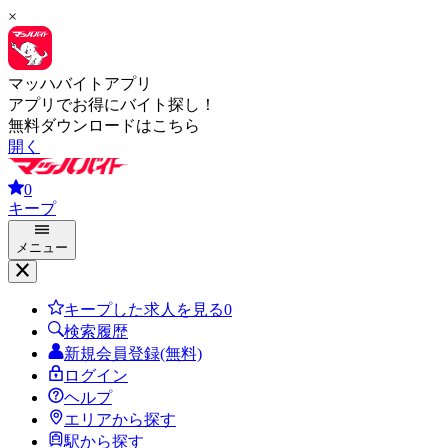
×
マッハバイトアプリ
アプリでお得にバイト探し！
無料ダウンロードはこちら
開く
0
キープ
メニュー
キープした求人を見る
0
検索履歴
新規会員登録(無料)
ログイン
ヘルプ
エリアから探す
駅から探す