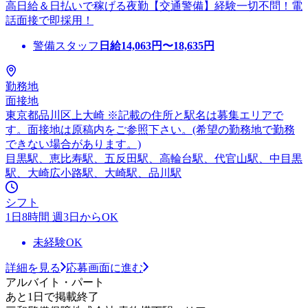
高日給＆日払いで稼げる夜勤【交通警備】経験一切不問！電
話面接で即採用！
警備スタッフ
日給
14,063
円〜
18,635
円
勤務地
面接地
東京都品川区上大崎 ※記載の住所と駅名は募集エリアで
す。面接地は原稿内をご参照下さい。(希望の勤務地で勤務
できない場合があります。)
目黒駅、恵比寿駅、五反田駅、高輪台駅、代官山駅、中目黒
駅、大崎広小路駅、大崎駅、品川駅
シフト
1日8時間 週3日からOK
未経験OK
詳細を見る
応募画面に進む
アルバイト・パート
あと1日で掲載終了