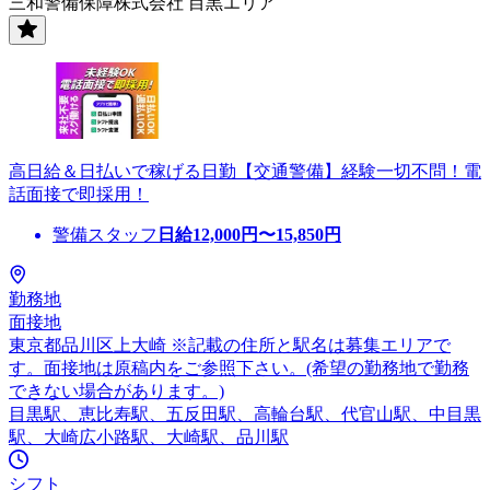
三和警備保障株式会社 目黒エリア
高日給＆日払いで稼げる日勤【交通警備】経験一切不問！電
話面接で即採用！
警備スタッフ
日給
12,000
円〜
15,850
円
勤務地
面接地
東京都品川区上大崎 ※記載の住所と駅名は募集エリアで
す。面接地は原稿内をご参照下さい。(希望の勤務地で勤務
できない場合があります。)
目黒駅、恵比寿駅、五反田駅、高輪台駅、代官山駅、中目黒
駅、大崎広小路駅、大崎駅、品川駅
シフト