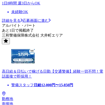
1日8時間 週3日からOK
未経験OK
詳細を見る
応募画面に進む
アルバイト・パート
あと1日で掲載終了
三和警備保障株式会社 大井町エリア
高日給＆日払いで稼げる日勤【交通警備】経験一切不問！電
話面接で即採用！
警備スタッフ
日給
12,000
円〜
15,850
円
勤務地
面接地