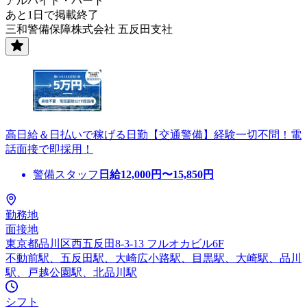
アルバイト・パート
あと1日で掲載終了
三和警備保障株式会社 五反田支社
高日給＆日払いで稼げる日勤【交通警備】経験一切不問！電
話面接で即採用！
警備スタッフ
日給
12,000
円〜
15,850
円
勤務地
面接地
東京都品川区西五反田8-3-13 フルオカビル6F
不動前駅、五反田駅、大崎広小路駅、目黒駅、大崎駅、品川
駅、戸越公園駅、北品川駅
シフト