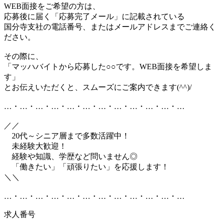
WEB面接をご希望の方は、
応募後に届く「応募完了メール」に記載されている
国分寺支社の電話番号、またはメールアドレスまでご連絡く
ださい。
その際に、
「マッハバイトから応募した○○です。WEB面接を希望しま
す」
とお伝えいただくと、スムーズにご案内できます(^^)/
…・…・…・…・…・…・…・…・…・…・…・…
／／
20代～シニア層まで多数活躍中！
未経験大歓迎！
経験や知識、学歴など問いません◎
「働きたい」「頑張りたい」を応援します！
＼＼
…・…・…・…・…・…・…・…・…・…・…・…
求人番号