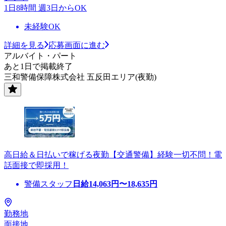
1日8時間 週3日からOK
未経験OK
詳細を見る
応募画面に進む
アルバイト・パート
あと1日で掲載終了
三和警備保障株式会社 五反田エリア(夜勤)
高日給＆日払いで稼げる夜勤【交通警備】経験一切不問！電
話面接で即採用！
警備スタッフ
日給
14,063
円〜
18,635
円
勤務地
面接地