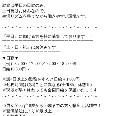
勤務は平日の日勤のみ。
土日祝はお休みなので、
生活リズムを整えながら働きやすい環境です。
…・…・…・…・…・…・…・…・…・…・…・…
『平日』に働ける方を特に募集しております！！
￣￣￣￣￣￣￣￣￣￣￣￣￣￣￣￣￣￣￣￣￣￣
『土・日・祝』はお休みです！
￣￣￣￣￣￣￣￣￣￣￣￣￣￣
▼日勤▼
（例）8：00～17：00／9：00～18：00等
日給10,500円～
※週4日以上の勤務をすると日給＋1,000円
※勤務時間は現場ごとに異なる(実働8h／休憩1h)
※現場が早く終わっても全額日給を保証いたします
…・…・…・…・…・…・…・…・…・…・…・…
※男女問わず18歳から60歳までの方が幅広く活躍中！
※警備業法により18歳以上