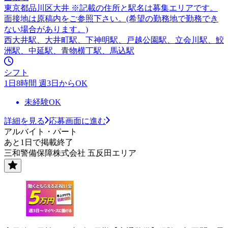
東京都品川区大井 ※記載の住所と駅名は募集エリアです。
面接地は原稿内をご参照下さい。(希望の勤務地で勤務でき
ない場合があります。)
西大井駅、大井町駅、下神明駅、戸越公園駅、立会川駅、鮫
洲駅、中延駅、青物横丁駅、馬込駅
シフト
1日8時間 週3日からOK
未経験OK
詳細を見る
応募画面に進む
アルバイト・パート
あと1日で掲載終了
三和警備保障株式会社 五反田エリア