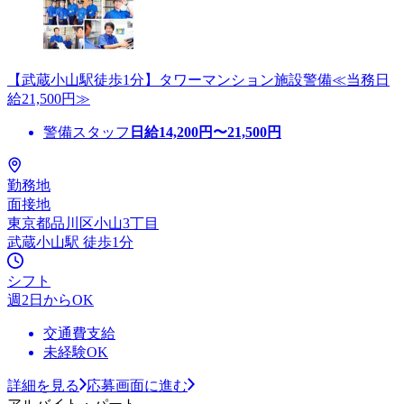
【武蔵小山駅徒歩1分】タワーマンション施設警備≪当務日
給21,500円≫
警備スタッフ
日給
14,200
円〜
21,500
円
勤務地
面接地
東京都品川区小山3丁目
武蔵小山駅 徒歩1分
シフト
週2日からOK
交通費支給
未経験OK
詳細を見る
応募画面に進む