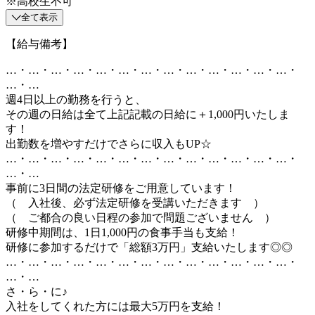
※高校生不可
全て表示
【給与備考】
…・…・…・…・…・…・…・…・…・…・…・…・…・
…・…
週4日以上の勤務を行うと、
その週の日給は全て上記記載の日給に＋1,000円いたしま
す！
出勤数を増やすだけでさらに収入もUP☆
…・…・…・…・…・…・…・…・…・…・…・…・…・
…・…
事前に3日間の法定研修をご用意しています！
（ 入社後、必ず法定研修を受講いただきます ）
（ ご都合の良い日程の参加で問題ございません ）
研修中期間は、1日1,000円の食事手当も支給！
研修に参加するだけで「総額3万円」支給いたします◎◎
…・…・…・…・…・…・…・…・…・…・…・…・…・
…・…
さ・ら・に♪
入社をしてくれた方には最大5万円を支給！