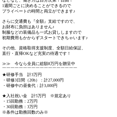
などなど、働き方は自分次第！自由！
1週間ごとに決めることができるので
プライベートの時間と両立ができます♪
さらに交通費も『全額』支給ですので、
お財布に負担はありません♪
制服などの装備品も一式お貸ししますので
初期費用もかからずスタートできちゃいます♪
その他、資格取得支援制度、全額日給保証、
直行・直帰OKなど充実の待遇です！
≫≫ 今なら全員に総額8万円を贈呈中
￣￣￣￣￣￣￣￣￣￣￣￣￣￣￣￣￣￣
★研修手当 計3万円
・研修3日間（20h）：計27,000円
・研修中の昼食代：計3,000円
★入社祝い金 計5万円 ※規定あり
・15回勤務：2万円
・30回勤務：3万円
※条件は勤務回数のみ※