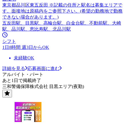
東京都品川区東五反田 ※記載の住所と駅名は募集エリアで
す。面接地は原稿内をご参照下さい。(希望の勤務地で勤務
できない場合があります。)
五反田駅、目黒駅、高輪台駅、白金台駅、不動前駅、大崎
駅、品川駅、恵比寿駅、北品川駅
シフト
1日8時間 週3日からOK
未経験OK
詳細を見る
応募画面に進む
アルバイト・パート
あと1日で掲載終了
三和警備保障株式会社 目黒エリア(夜勤)