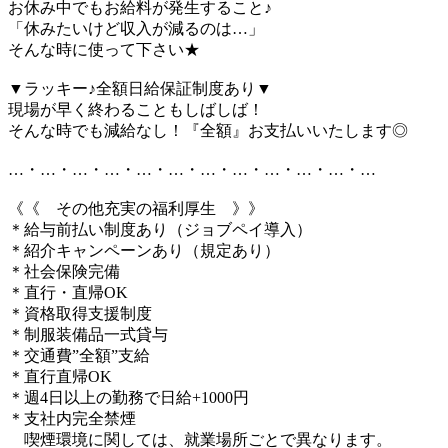
お休み中でもお給料が発生すること♪
「休みたいけど収入が減るのは…」
そんな時に使って下さい★
▼ラッキー♪全額日給保証制度あり▼
現場が早く終わることもしばしば！
そんな時でも減給なし！『全額』お支払いいたします◎
…・…・…・…・…・…・…・…・…・…・…・…
《《 その他充実の福利厚生 》》
＊給与前払い制度あり（ジョブペイ導入）
＊紹介キャンペーンあり（規定あり）
＊社会保険完備
＊直行・直帰OK
＊資格取得支援制度
＊制服装備品一式貸与
＊交通費”全額”支給
＊直行直帰OK
＊週4日以上の勤務で日給+1000円
＊支社内完全禁煙
喫煙環境に関しては、就業場所ごとで異なります。