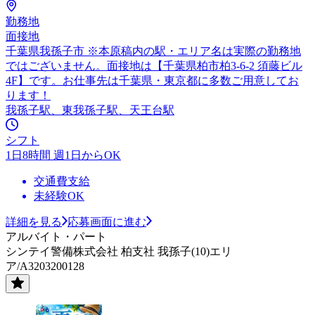
勤務地
面接地
千葉県我孫子市 ※本原稿内の駅・エリア名は実際の勤務地
ではございません。面接地は【千葉県柏市柏3-6-2 須藤ビル
4F】です。お仕事先は千葉県・東京都に多数ご用意してお
ります！
我孫子駅、東我孫子駅、天王台駅
シフト
1日8時間 週1日からOK
交通費支給
未経験OK
詳細を見る
応募画面に進む
アルバイト・パート
シンテイ警備株式会社 柏支社 我孫子(10)エリ
ア/A3203200128