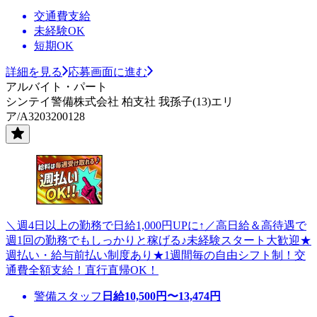
交通費支給
未経験OK
短期OK
詳細を見る
応募画面に進む
アルバイト・パート
シンテイ警備株式会社 柏支社 我孫子(13)エリ
ア/A3203200128
＼週4日以上の勤務で日給1,000円UPに↑／高日給＆高待遇で
週1回の勤務でもしっかりと稼げる♪未経験スタート大歓迎★
週払い・給与前払い制度あり★1週間毎の自由シフト制！交
通費全額支給！直行直帰OK！
警備スタッフ
日給
10,500
円〜
13,474
円