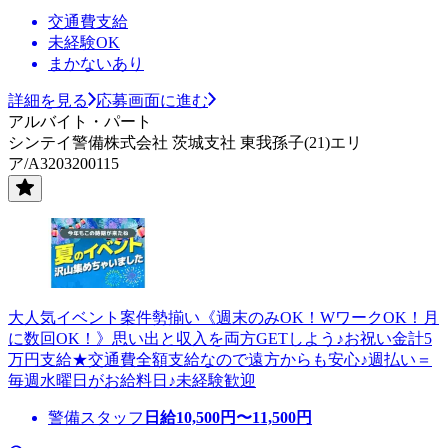
交通費支給
未経験OK
まかないあり
詳細を見る
応募画面に進む
アルバイト・パート
シンテイ警備株式会社 茨城支社 東我孫子(21)エリ
ア/A3203200115
大人気イベント案件勢揃い《週末のみOK！WワークOK！月
に数回OK！》思い出と収入を両方GETしよう♪お祝い金計5
万円支給★交通費全額支給なので遠方からも安心♪週払い＝
毎週水曜日がお給料日♪未経験歓迎
警備スタッフ
日給
10,500
円〜
11,500
円