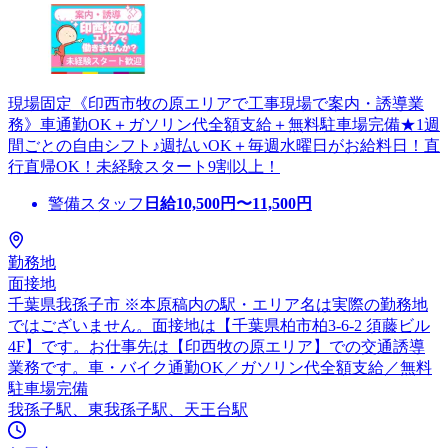
現場固定《印西市牧の原エリアで工事現場で案内・誘導業
務》車通勤OK＋ガソリン代全額支給＋無料駐車場完備★1週
間ごとの自由シフト♪週払いOK＋毎週水曜日がお給料日！直
行直帰OK！未経験スタート9割以上！
警備スタッフ
日給
10,500
円〜
11,500
円
勤務地
面接地
千葉県我孫子市 ※本原稿内の駅・エリア名は実際の勤務地
ではございません。面接地は【千葉県柏市柏3-6-2 須藤ビル
4F】です。お仕事先は【印西牧の原エリア】での交通誘導
業務です。車・バイク通勤OK／ガソリン代全額支給／無料
駐車場完備
我孫子駅、東我孫子駅、天王台駅