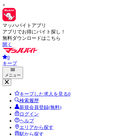
×
マッハバイトアプリ
アプリでお得にバイト探し！
無料ダウンロードはこちら
開く
0
キープ
メニュー
キープした求人を見る
0
検索履歴
新規会員登録(無料)
ログイン
ヘルプ
エリアから探す
駅から探す