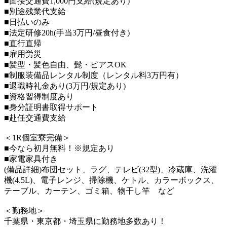
■面接交通費1,000円支給(規定あり)
■別途残業代支給
■日払いのみ
■法定研修20h(手当3万円/昼食付き)
■直行直帰
■雇用労災
■髪型・髪色自由、髭・ピアスOK
■制服装備品レンタル制度（レンタル料3万円有）
■退職時礼金あり(3万円/規定あり)
■資格習得制度あり
■身分証明書取得サポート
■赴任交通費支給
＜1R個室寮完備＞
■今なら初月無料！※規定あり
■家電家具付き
(備品詳細)布団セット、ラグ、テレビ(32型)、冷蔵庫、洗濯
機(4.5L)、電子レンジ、掃除機、ケトル、カラーボックス、
テーブル、カーテン、ゴミ箱、物干し竿 など
＜勤務地＞
千葉県・東京都・埼玉県に勤務地多数あり！