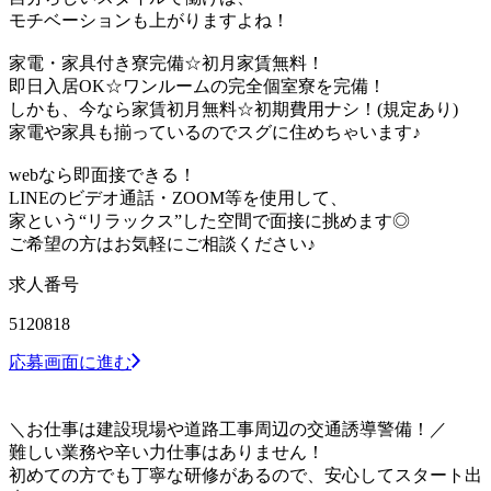
モチベーションも上がりますよね！
家電・家具付き寮完備☆初月家賃無料！
即日入居OK☆ワンルームの完全個室寮を完備！
しかも、今なら家賃初月無料☆初期費用ナシ！(規定あり)
家電や家具も揃っているのでスグに住めちゃいます♪
webなら即面接できる！
LINEのビデオ通話・ZOOM等を使用して、
家という“リラックス”した空間で面接に挑めます◎
ご希望の方はお気軽にご相談ください♪
求人番号
5120818
応募画面に進む
＼お仕事は建設現場や道路工事周辺の交通誘導警備！／
難しい業務や辛い力仕事はありません！
初めての方でも丁寧な研修があるので、安心してスタート出