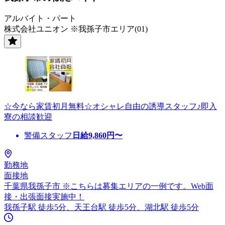
アルバイト・パート
株式会社ユニオン ※我孫子市エリア(01)
☆今なら家賃初月無料☆オシャレ自由の誘導スタッフ♪即入
寮の相談歓迎
警備スタッフ
日給
9,860
円〜
勤務地
面接地
千葉県我孫子市 ※こちらは募集エリアの一例です。Web面
接・出張面接実施中！
我孫子駅 徒歩5分、天王台駅 徒歩5分、湖北駅 徒歩5分