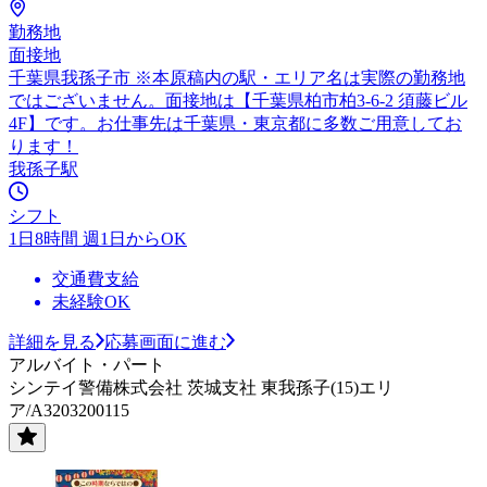
勤務地
面接地
千葉県我孫子市 ※本原稿内の駅・エリア名は実際の勤務地
ではございません。面接地は【千葉県柏市柏3-6-2 須藤ビル
4F】です。お仕事先は千葉県・東京都に多数ご用意してお
ります！
我孫子駅
シフト
1日8時間 週1日からOK
交通費支給
未経験OK
詳細を見る
応募画面に進む
アルバイト・パート
シンテイ警備株式会社 茨城支社 東我孫子(15)エリ
ア/A3203200115