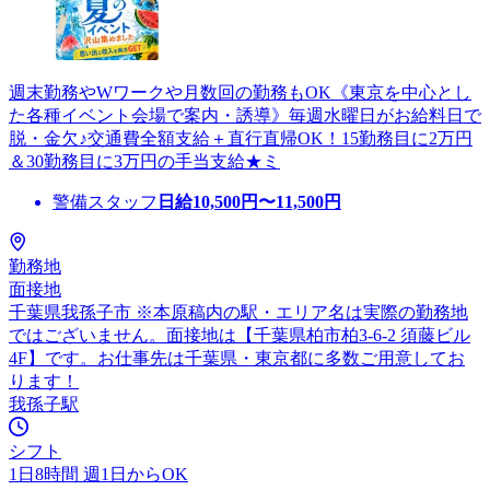
週末勤務やWワークや月数回の勤務もOK《東京を中心とし
た各種イベント会場で案内・誘導》毎週水曜日がお給料日で
脱・金欠♪交通費全額支給＋直行直帰OK！15勤務目に2万円
＆30勤務目に3万円の手当支給★ミ
警備スタッフ
日給
10,500
円〜
11,500
円
勤務地
面接地
千葉県我孫子市 ※本原稿内の駅・エリア名は実際の勤務地
ではございません。面接地は【千葉県柏市柏3-6-2 須藤ビル
4F】です。お仕事先は千葉県・東京都に多数ご用意してお
ります！
我孫子駅
シフト
1日8時間 週1日からOK