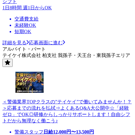
シフト
1日8時間 週1日からOK
交通費支給
未経験OK
短期OK
詳細を見る
応募画面に進む
アルバイト・パート
テイケイ株式会社 柏支社 我孫子・天王台・東我孫子エリア
＜警備業界TOPクラスの”テイケイ”で働いてみませんか！？
＞応募までの流れを払拭⇒よくあるQ&A大公開中☆「経験
ゼロ」でOK◎研修からしっかりサポートします！自由シフ
トだから無理なく働こう♪
警備スタッフ
日給
12,000
円〜
13,500
円