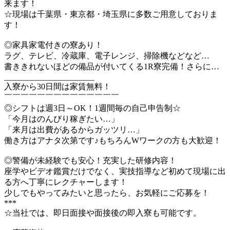
来ます！
☆現場は千葉県・東京都・埼玉県に多数ご用意しておりま
す！
◎家具家電付きの寮あり！
ラグ、テレビ、冷蔵庫、電子レンジ、掃除機などなど…
書ききれないほどの備品が付いてくる1R寮完備！さらに…
______________________
入寮から30日間は家賃無料！
￣￣￣￣￣￣￣￣￣￣￣￣￣￣
◎シフトは週3日～OK！1週間毎の自己申告制☆
「今月はのんびり稼ぎたい…」
「来月は出費があるからガッツリ…」
働き方はアナタ次第です♪もちろんWワークの方も大歓迎！
◎警備が未経験でも安心！充実した研修内容！
座学やビデオ鑑賞だけでなく、実技指導など初めて現場に出
る方へ丁寧にレクチャーします！
少しでもやってみたいと思ったら、お気軽にご応募を！
***
☆当社では、即日面接や面接後の即入寮も可能です。