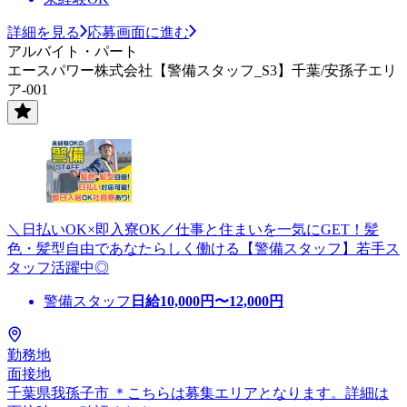
詳細を見る
応募画面に進む
アルバイト・パート
エースパワー株式会社【警備スタッフ_S3】千葉/安孫子エリ
ア-001
＼日払いOK×即入寮OK／仕事と住まいを一気にGET！髪
色・髪型自由であなたらしく働ける【警備スタッフ】若手ス
タッフ活躍中◎
警備スタッフ
日給
10,000
円〜
12,000
円
勤務地
面接地
千葉県我孫子市 ＊こちらは募集エリアとなります。詳細は