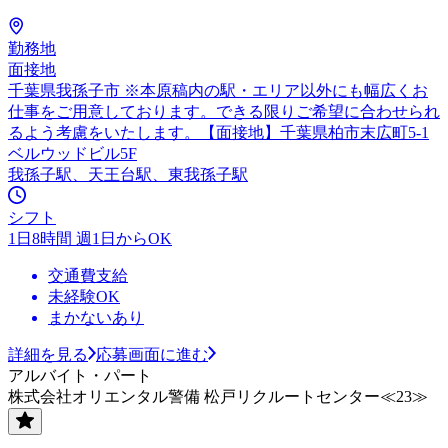
勤務地
面接地
千葉県我孫子市 ※本原稿内の駅・エリア以外にも幅広くお
仕事をご用意しております。できる限りご希望に合わせられ
るよう考慮をいたします。【面接地】千葉県柏市末広町5-1
ベルウッドビル5F
我孫子駅、天王台駅、東我孫子駅
シフト
1日8時間 週1日からOK
交通費支給
未経験OK
まかないあり
詳細を見る
応募画面に進む
アルバイト・パート
株式会社オリエンタル警備 松戸リクルートセンター≪23≫