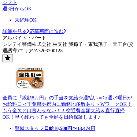
シフト
週3日からOK
未経験OK
詳細を見る
応募画面に進む
アルバイト・パート
シンテイ警備株式会社 柏支社 我孫子・東我孫子・天王台(交
通誘導)エリア/A3203200128
全員に『総額8万円』の手当を支給☆週払い＝毎週水曜日が
お給料日＜千葉県や都内に勤務地多数あり＞WワークOK！
もう金欠とは言わせない！！交通費全額支給＆直行直帰
OK！早く終わっても全額を日給保証します♪
警備スタッフ
日給
10,500
円〜
13,474
円