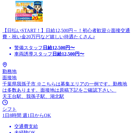
【日払いSTART！】日給12,500円～！初心者歓迎☆面接交通
費・祝い金20万円など嬉しい待遇たくさん♪
警備スタッフ
日給
12,500
円〜
車両誘導スタッフ
日給
12,500
円〜
勤務地
面接地
千葉県我孫子市 ※こちらは募集エリアの一例です。勤務地
は多数あります。面接地は原稿下記をご確認下さい。
天王台駅、我孫子駅、湖北駅
シフト
1日8時間 週1日からOK
交通費支給
未経験OK