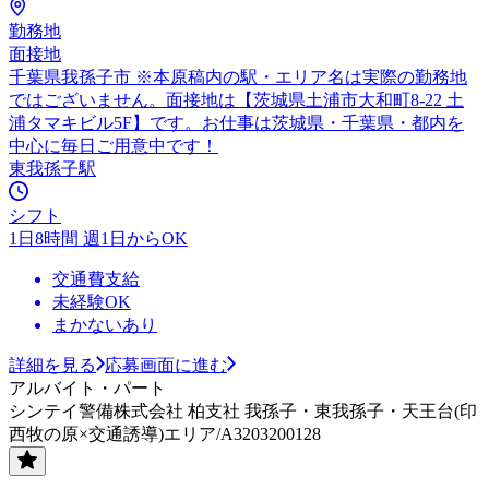
勤務地
面接地
千葉県我孫子市 ※本原稿内の駅・エリア名は実際の勤務地
ではございません。面接地は【茨城県土浦市大和町8-22 土
浦タマキビル5F】です。お仕事は茨城県・千葉県・都内を
中心に毎日ご用意中です！
東我孫子駅
シフト
1日8時間 週1日からOK
交通費支給
未経験OK
まかないあり
詳細を見る
応募画面に進む
アルバイト・パート
シンテイ警備株式会社 柏支社 我孫子・東我孫子・天王台(印
西牧の原×交通誘導)エリア/A3203200128