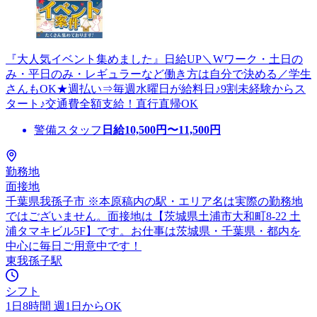
『大人気イベント集めました』日給UP＼Wワーク・土日の
み・平日のみ・レギュラーなど働き方は自分で決める／学生
さんもOK★週払い⇒毎週水曜日が給料日♪9割未経験からス
タート♪交通費全額支給！直行直帰OK
警備スタッフ
日給
10,500
円〜
11,500
円
勤務地
面接地
千葉県我孫子市 ※本原稿内の駅・エリア名は実際の勤務地
ではございません。面接地は【茨城県土浦市大和町8-22 土
浦タマキビル5F】です。お仕事は茨城県・千葉県・都内を
中心に毎日ご用意中です！
東我孫子駅
シフト
1日8時間 週1日からOK