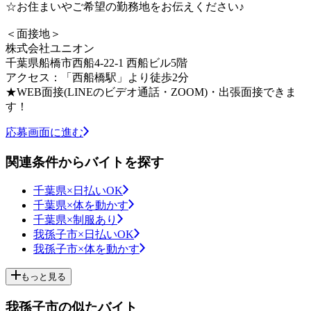
☆お住まいやご希望の勤務地をお伝えください♪
＜面接地＞
株式会社ユニオン
千葉県船橋市西船4-22-1 西船ビル5階
アクセス：「西船橋駅」より徒歩2分
★WEB面接(LINEのビデオ通話・ZOOM)・出張面接できま
す！
応募画面に進む
関連条件からバイトを探す
千葉県×日払いOK
千葉県×体を動かす
千葉県×制服あり
我孫子市×日払いOK
我孫子市×体を動かす
もっと見る
我孫子市の似たバイト