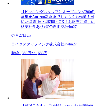
【ピッキングスタッフ】オープニング300名
募集★Amazon新倉庫でもくもく系作業！日
払い◎週1日・4時間～OK！お財布に嬉しい
格安社食あり♪髪色自由◎/lwhn27
07月27日UP
ライクスタッフィング株式会社/lwhn27
時給1,350円〜1,688円