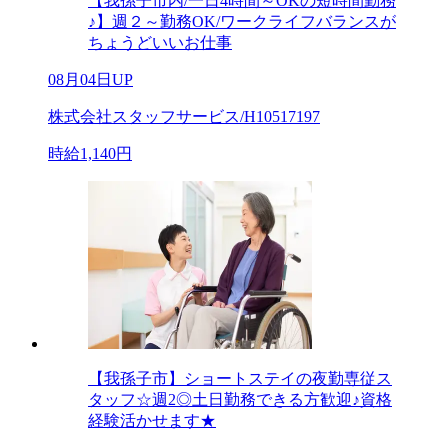
【我孫子市内/一日4時間～OKの短時間勤務
♪】週２～勤務OK/ワークライフバランスが
ちょうどいいお仕事
08月04日UP
株式会社スタッフサービス/H10517197
時給1,140円
【我孫子市】ショートステイの夜勤専従ス
タッフ☆週2◎土日勤務できる方歓迎♪資格
経験活かせます★