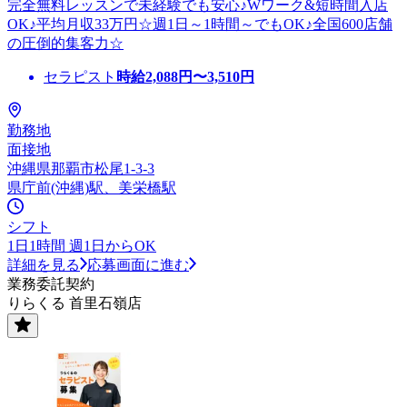
完全無料レッスンで未経験でも安心♪Wワーク&短時間入店
OK♪平均月収33万円☆週1日～1時間～でもOK♪全国600店舗
の圧倒的集客力☆
セラピスト
時給
2,088
円〜
3,510
円
勤務地
面接地
沖縄県那覇市松尾1-3-3
県庁前(沖縄)駅、美栄橋駅
シフト
1日1時間 週1日からOK
詳細を見る
応募画面に進む
業務委託契約
りらくる 首里石嶺店