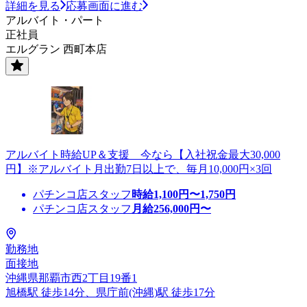
詳細を見る
応募画面に進む
アルバイト・パート
正社員
エルグラン 西町本店
アルバイト時給UP＆支援 今なら【入社祝金最大30,000
円】※アルバイト月出勤7日以上で、毎月10,000円×3回
パチンコ店スタッフ
時給
1,100
円〜
1,750
円
パチンコ店スタッフ
月給
256,000
円〜
勤務地
面接地
沖縄県那覇市西2丁目19番1
旭橋駅 徒歩14分、県庁前(沖縄)駅 徒歩17分