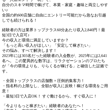
​自分のスキマ時間で稼げて、本業・家庭・趣味と両立しやす
い♪​
全国の約600店舗に自由にエントリー可能だから急なお引越
しでも続けられる！
経験者の方は業界トップクラス60分あたり収入2,840円！最
短3日で入店可♪
今の収入と環境に満足していますか？
「もっと高い収入がほしい」「安定して稼ぎたい」
その悩み、すべて解決します！
2023年には303名だった経験者の入会数が、2025年には2,641
名へ。 この驚異的な数字は、リラクゼーションのプロたち
が「今の環境よりも、りらくるが稼げる」と確信した証拠で
す。
・全国トップクラスの店舗数 × 圧倒的集客力！
・指名料の上限なし、全額が収入に反映！稼げる環境をご用
意！
・最短3日で入店OK！ すぐ働けるから、すぐ収入に！
「今よりもっと稼ぎたい」経験者のあなたへ！