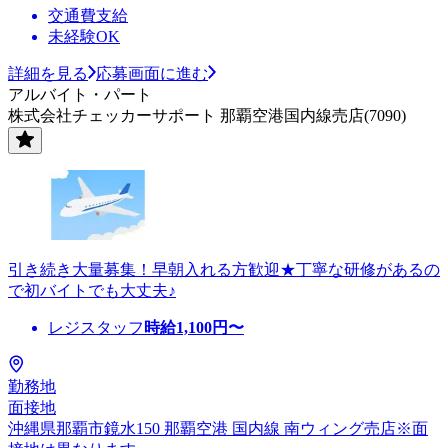
交通費支給
未経験OK
詳細を見る
応募画面に進む
アルバイト・パート
株式会社チェッカーサポート 那覇空港国内線売店(7090)
引き続き大量募集！早朝入れる方歓迎★丁寧な研修があるの
で初バイトでも大丈夫♪
レジスタッフ
時給
1,100
円〜
勤務地
面接地
沖縄県那覇市鏡水150 那覇空港 国内線 南ウィング売店※面