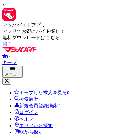
×
マッハバイトアプリ
アプリでお得にバイト探し！
無料ダウンロードはこちら
開く
0
キープ
メニュー
キープした求人を見る
0
検索履歴
新規会員登録(無料)
ログイン
ヘルプ
エリアから探す
駅から探す