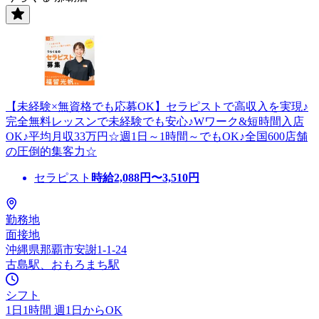
【未経験×無資格でも応募OK】セラピストで高収入を実現♪
完全無料レッスンで未経験でも安心♪Wワーク&短時間入店
OK♪平均月収33万円☆週1日～1時間～でもOK♪全国600店舗
の圧倒的集客力☆
セラピスト
時給
2,088
円〜
3,510
円
勤務地
面接地
沖縄県那覇市安謝1-1-24
古島駅、おもろまち駅
シフト
1日1時間 週1日からOK