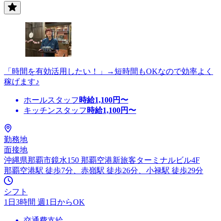
「時間を有効活用したい！」→短時間もOKなので効率よく
稼げます♪
ホールスタッフ
時給
1,100
円〜
キッチンスタッフ
時給
1,100
円〜
勤務地
面接地
沖縄県那覇市鏡水150 那覇空港新旅客ターミナルビル4F
那覇空港駅 徒歩7分、赤嶺駅 徒歩26分、小禄駅 徒歩29分
シフト
1日3時間 週1日からOK
交通費支給