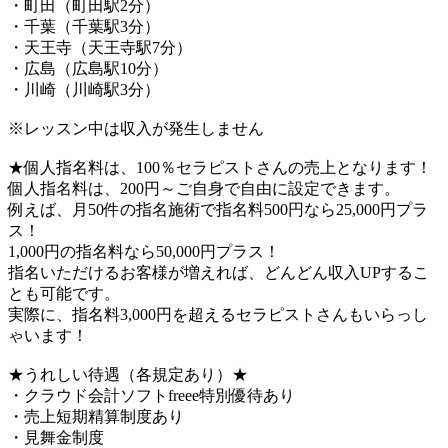
・町田（町田駅2分）
・千葉（千葉駅3分）
・天王寺（天王寺駅7分）
・広島（広島駅10分）
・川崎（川崎駅3分）
※レッスン中は収入が発生しません
★個人指名料は、100％セラピストさんの売上となります！
個人指名料は、200円～ご自身で自由に設定できます。
例えば、月50件の指名施術で指名料500円なら25,000円プラ
ス！
1,000円の指名料なら50,000円プラス！
指名いただけるお客様が増えれば、どんどん収入UPするこ
とも可能です。
実際に、指名料3,000円を超えるセラピストさんもいらっし
ゃいます！
★うれしい待遇（各規定あり）★
・クラウド会計ソフトfreee特別優待あり
・売上短期精算制度あり
・見舞金制度