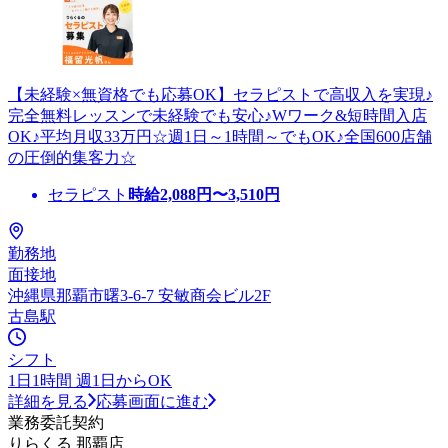
【未経験×無資格でも応募OK】セラピストで高収入を実現♪
完全無料レッスンで未経験でも安心♪Wワーク&短時間入店
OK♪平均月収33万円☆週1日～1時間～でもOK♪全国600店舗
の圧倒的集客力☆
セラピスト
時給
2,088
円〜
3,510
円
勤務地
面接地
沖縄県那覇市曙3-6-7 安敏商会ビル2F
古島駅
シフト
1日1時間 週1日からOK
詳細を見る
応募画面に進む
業務委託契約
りらくる 那覇店