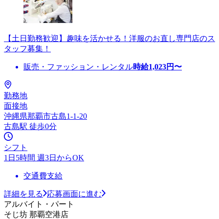
【土日勤務歓迎】趣味を活かせる！洋服のお直し専門店のス
タッフ募集！
販売・ファッション・レンタル
時給
1,023
円〜
勤務地
面接地
沖縄県那覇市古島1-1-20
古島駅 徒歩0分
シフト
1日5時間 週3日からOK
交通費支給
詳細を見る
応募画面に進む
アルバイト・パート
そじ坊 那覇空港店