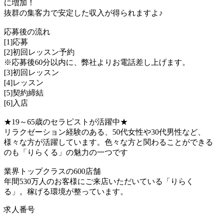
に増加！
抜群の集客力で安定した収入が得られますよ♪
応募後の流れ
[1]応募
[2]初回レッスン予約
※応募後60分以内に、弊社よりお電話差し上げます。
[3]初回レッスン
[4]レッスン
[5]契約締結
[6]入店
★19～65歳のセラピストが活躍中★
リラクゼーション経験のある、50代女性や30代男性など、
様々な方が活躍しています。色々な方と関わることができる
のも「りらくる」の魅力の一つです
業界トップクラスの600店舗
年間530万人のお客様にご来店いただいている「りらく
る」。稼げる環境が整っています。
求人番号