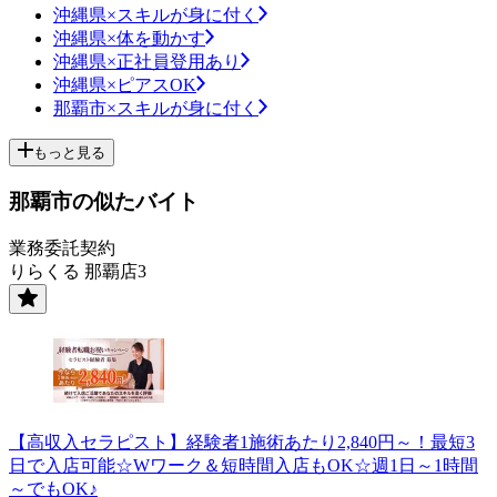
沖縄県×スキルが身に付く
沖縄県×体を動かす
沖縄県×正社員登用あり
沖縄県×ピアスOK
那覇市×スキルが身に付く
もっと見る
那覇市の似たバイト
業務委託契約
りらくる 那覇店3
【高収入セラピスト】経験者1施術あたり2,840円～！最短3
日で入店可能☆Wワーク＆短時間入店もOK☆週1日～1時間
～でもOK♪