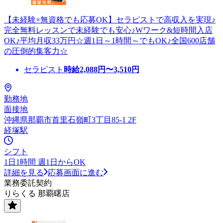
【未経験×無資格でも応募OK】セラピストで高収入を実現♪
完全無料レッスンで未経験でも安心♪Wワーク&短時間入店
OK♪平均月収33万円☆週1日～1時間～でもOK♪全国600店舗
の圧倒的集客力☆
セラピスト
時給
2,088
円〜
3,510
円
勤務地
面接地
沖縄県那覇市首里石嶺町3丁目85-1 2F
経塚駅
シフト
1日1時間 週1日からOK
詳細を見る
応募画面に進む
業務委託契約
りらくる 那覇曙店