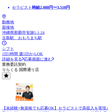
セラピスト
時給
2,088
円〜
3,510
円
勤務地
面接地
沖縄県那覇市安謝1-1-24
古島駅、おもろまち駅
シフト
1日1時間 週1日からOK
詳細を見る
応募画面に進む
業務委託契約
りらくる 国際通り店
【未経験×無資格でも応募OK】セラピストで高収入を実現♪