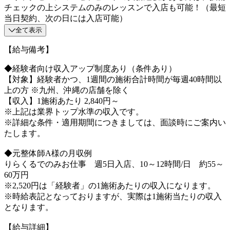
チェックの上システムのみのレッスンで入店も可能！（最短
当日契約、次の日には入店可能）
全て表示
【給与備考】
◆経験者向け収入アップ制度あり（条件あり）
【対象】経験者かつ、1週間の施術合計時間が毎週40時間以
上の方 ※九州、沖縄の店舗を除く
【収入】1施術あたり 2,840円～
※上記は業界トップ水準の収入です。
※詳細な条件・適用期間につきましては、面談時にご案内い
たします。
◆元整体師A様の月収例
りらくるでのみお仕事 週5日入店、10～12時間/日 約55～
60万円
※2,520円は「経験者」の1施術あたりの収入になります。
※時給表記となっておりますが、実際は1施術当たりの収入
となります。
【給与詳細】