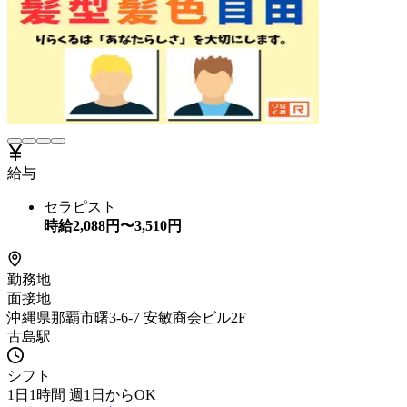
給与
セラピスト
時給
2,088
円〜
3,510
円
勤務地
面接地
沖縄県那覇市曙3-6-7 安敏商会ビル2F
古島駅
シフト
1日1時間 週1日からOK