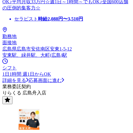
OK♪平均月収33万円☆週1日～1時間～でもOK♪全国600店舗
の圧倒的集客力☆
セラピスト
時給
2,088
円〜
3,510
円
勤務地
面接地
広島県広島市安佐南区安東1-5-12
安東駅、緑井駅、大町(広島)駅
シフト
1日1時間 週1日からOK
詳細を見る
応募画面に進む
業務委託契約
りらくる 広島舟入店