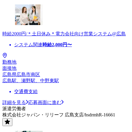
時給2000円/＊土日休み＊電力会社向け営業システム@広島
システム関連
時給
2,000
円〜
勤務地
面接地
広島県広島市南区
広島駅、瀬野駅、中野東駅
交通費支給
詳細を見る
応募画面に進む
派遣労働者
株式会社ジャパン・リリーフ 広島支店/hsdrmhR-16661