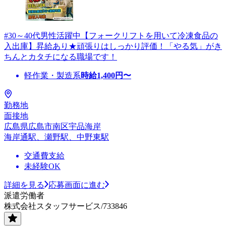
#30～40代男性活躍中【フォークリフトを用いて冷凍食品の
入出庫】昇給あり★頑張りはしっかり評価！「やる気」がき
ちんとカタチになる職場です！
軽作業・製造系
時給
1,400
円〜
勤務地
面接地
広島県広島市南区宇品海岸
海岸通駅、瀬野駅、中野東駅
交通費支給
未経験OK
詳細を見る
応募画面に進む
派遣労働者
株式会社スタッフサービス/733846