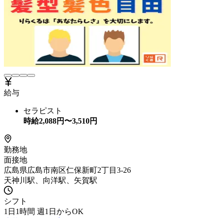
給与
セラピスト
時給
2,088
円〜
3,510
円
勤務地
面接地
広島県広島市南区仁保新町2丁目3-26
天神川駅、向洋駅、矢賀駅
シフト
1日1時間 週1日からOK