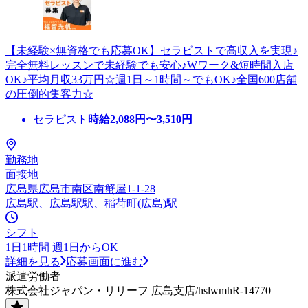
【未経験×無資格でも応募OK】セラピストで高収入を実現♪
完全無料レッスンで未経験でも安心♪Wワーク&短時間入店
OK♪平均月収33万円☆週1日～1時間～でもOK♪全国600店舗
の圧倒的集客力☆
セラピスト
時給
2,088
円〜
3,510
円
勤務地
面接地
広島県広島市南区南蟹屋1-1-28
広島駅、広島駅駅、稲荷町(広島)駅
シフト
1日1時間 週1日からOK
詳細を見る
応募画面に進む
派遣労働者
株式会社ジャパン・リリーフ 広島支店/hslwmhR-14770