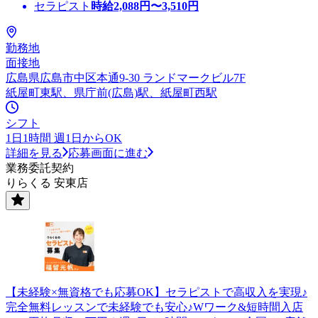
セラピスト
時給
2,088
円〜
3,510
円
勤務地
面接地
広島県広島市中区本通9-30 ランドマークビル7F
紙屋町東駅、県庁前(広島)駅、紙屋町西駅
シフト
1日1時間 週1日からOK
詳細を見る
応募画面に進む
業務委託契約
りらくる 安東店
【未経験×無資格でも応募OK】セラピストで高収入を実現♪
完全無料レッスンで未経験でも安心♪Wワーク&短時間入店