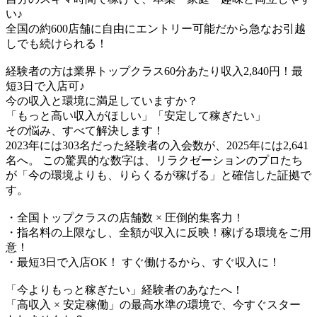
い♪​
全国の約600店舗に自由にエントリー可能だから急なお引越
しでも続けられる！
経験者の方は業界トップクラス60分あたり収入2,840円！最
短3日で入店可♪
今の収入と環境に満足していますか？
「もっと高い収入がほしい」「安定して稼ぎたい」
その悩み、すべて解決します！
2023年には303名だった経験者の入会数が、2025年には2,641
名へ。 この驚異的な数字は、リラクゼーションのプロたち
が「今の環境よりも、りらくるが稼げる」と確信した証拠で
す。
・全国トップクラスの店舗数 × 圧倒的集客力！
・指名料の上限なし、全額が収入に反映！稼げる環境をご用
意！
・最短3日で入店OK！ すぐ働けるから、すぐ収入に！
「今よりもっと稼ぎたい」経験者のあなたへ！
「高収入 × 安定稼働」の最高水準の環境で、今すぐスター