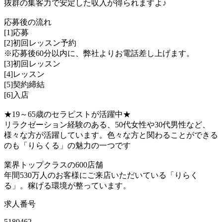
抜群の集客力で安定した収入が得られますよ♪
応募後の流れ
[1]応募
[2]初回レッスン予約
※応募後60分以内に、弊社よりお電話差し上げます。
[3]初回レッスン
[4]レッスン
[5]契約締結
[6]入店
★19～65歳のセラピストが活躍中★
リラクゼーション経験のある、50代女性や30代男性など、
様々な方が活躍しています。色々な方と関わることができる
のも「りらくる」の魅力の一つです
業界トップクラスの600店舗
年間530万人のお客様にご来店いただいている「りらく
る」。稼げる環境が整っています。
求人番号
5180462