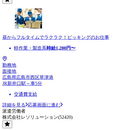
昼からフルタイムでラクラク！ピッキングのお仕事
軽作業・製造系
時給
1,280
円〜
勤務地
面接地
広島県広島市西区草津港
JR新井口駅～車5分
交通費支給
詳細を見る
応募画面に進む
派遣労働者
株式会社レソリューション(52420)