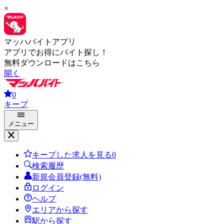
×
マッハバイトアプリ
アプリでお得にバイト探し！
無料ダウンロードはこちら
開く
0
キープ
メニュー
キープした求人を見る
0
検索履歴
新規会員登録(無料)
ログイン
ヘルプ
エリアから探す
駅から探す