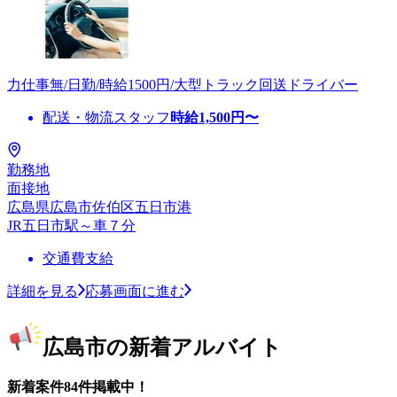
力仕事無/日勤/時給1500円/大型トラック回送ドライバー
配送・物流スタッフ
時給
1,500
円〜
勤務地
面接地
広島県広島市佐伯区五日市港
JR五日市駅～車７分
交通費支給
詳細を見る
応募画面に進む
広島市の新着アルバイト
新着案件84件掲載中！