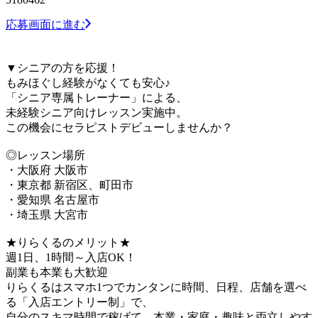
応募画面に進む
▼シニアの方を応援！
もみほぐし経験がなくても安心♪
「シニア専属トレーナー」による、
未経験シニア向けレッスン実施中。
この機会にセラピストデビューしませんか？
◎レッスン場所
・大阪府 大阪市
・東京都 新宿区、町田市
・愛知県 名古屋市
・埼玉県 大宮市
★りらくるのメリット★
週1日、1時間～入店OK！
副業も本業も大歓迎
りらくるはスマホ1つでカンタンに時間、日程、店舗を選べ
る「入店エントリー制」で、
​自分のスキマ時間で稼げて、本業・家庭・趣味と両立しやす