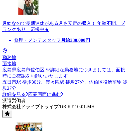
月給なので長期連休がある月も安定の収入！ 年齢不問、ブ
ランクあり、応援中★
修理・メンテスタッフ
月給
330,000
円
勤務地
面接地
広島県広島市佐伯区 ※詳細な勤務地につきましては、面接
時にご確認をお願いいたします
五日市駅 徒歩30分、楽々園駅 徒歩27分、佐伯区役所前駅 徒
歩27分
詳細を見る
応募画面に進む
派遣労働者
株式会社ドライブトライブ/DR:KJ110-01-MH