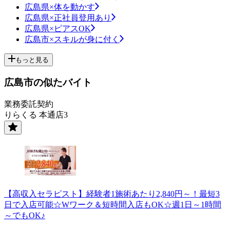
広島県×体を動かす
広島県×正社員登用あり
広島県×ピアスOK
広島市×スキルが身に付く
もっと見る
広島市の似たバイト
業務委託契約
りらくる 本通店3
【高収入セラピスト】経験者1施術あたり2,840円～！最短3
日で入店可能☆Wワーク＆短時間入店もOK☆週1日～1時間
～でもOK♪