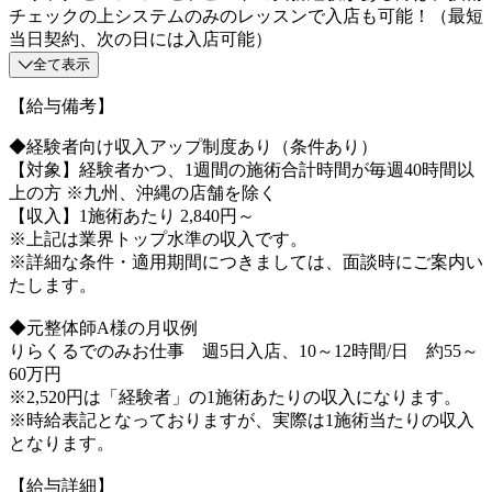
チェックの上システムのみのレッスンで入店も可能！（最短
当日契約、次の日には入店可能）
全て表示
【給与備考】
◆経験者向け収入アップ制度あり（条件あり）
【対象】経験者かつ、1週間の施術合計時間が毎週40時間以
上の方 ※九州、沖縄の店舗を除く
【収入】1施術あたり 2,840円～
※上記は業界トップ水準の収入です。
※詳細な条件・適用期間につきましては、面談時にご案内い
たします。
◆元整体師A様の月収例
りらくるでのみお仕事 週5日入店、10～12時間/日 約55～
60万円
※2,520円は「経験者」の1施術あたりの収入になります。
※時給表記となっておりますが、実際は1施術当たりの収入
となります。
【給与詳細】