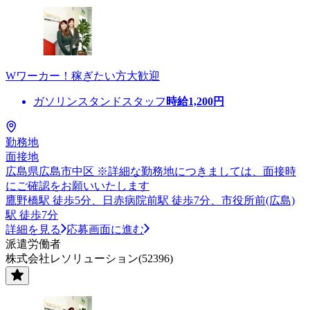
Wワーカー！稼ぎたい方大歓迎
ガソリンスタンドスタッフ
時給
1,200
円
勤務地
面接地
広島県広島市中区 ※詳細な勤務地につきましては、面接時
にご確認をお願いいたします
鷹野橋駅 徒歩5分、日赤病院前駅 徒歩7分、市役所前(広島)
駅 徒歩7分
詳細を見る
応募画面に進む
派遣労働者
株式会社レソリューション(52396)