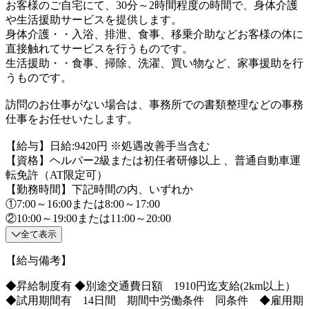
お客様のご自宅にて、30分～2時間程度の時間で、身体介護
や生活援助サービスを提供します。
身体介護・・入浴、排泄、食事、移乗介助などお客様の体に
直接触れてサービスを行うものです。
生活援助・・食事、掃除、洗濯、買い物など、家事援助を行
うものです。
訪問のお仕事がない場合は、事務所での書類整理などの事務
仕事をお任せいたします。
【給与】日給:9420円 ※処遇改善手当含む
【資格】ヘルパー2級または初任者研修以上 、普通自動車運
転免許（AT限定可）
【勤務時間】下記時間の内、いずれか
①7:00～16:00または8:00～17:00
②10:00～19:00または11:00～20:00
全て表示
【給与備考】
◆昇給制度有 ◆別途交通費日額 1910円迄支給(2km以上）
◆試用期間有 14日間 期間中労働条件 同条件 ◆雇用期