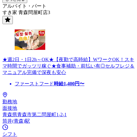
アルバイト・パート
すき家 青森問屋町店3
★週2日・1日2h～OK★【夜勤で高時給】WワークOK！スキ
マ時間でガッツリ稼ぐ★食事補助・前払い有◎セルフレジ＆
マニュアル完備で深夜も安心
ファーストフード
時給
1,400
円〜
勤務地
面接地
青森県青森市第二問屋町1-2-1
筒井(青森)駅
シフト