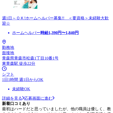
週1日～ＯＫ!ホームヘルパー募集!! ＜要資格＞未経験大歓
迎☆
ホームヘルパー
時給
1,390
円〜
1,840
円
勤務地
面接地
青森県青森市松森1丁目10番1号
東青森駅 徒歩22分
シフト
1日1時間 週1日からOK
未経験OK
詳細を見る
応募画面に進む
新着口コミあり
最初はハードだと思っていましたが、他の職員は優しく、教