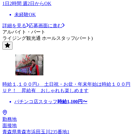
1日2時間 週2日からOK
未経験OK
詳細を見る
応募画面に進む
アルバイト・パート
ライジング観光通 ホールスタッフ(パート)
時給１,１００円♪ 土日祝・お盆・年末年始は時給１００円
ＵＰ！ 昇給有 おしゃれも楽しめます
パチンコ店スタッフ
時給
1,100
円〜
勤務地
面接地
青森県青森市浜田玉川235番地1