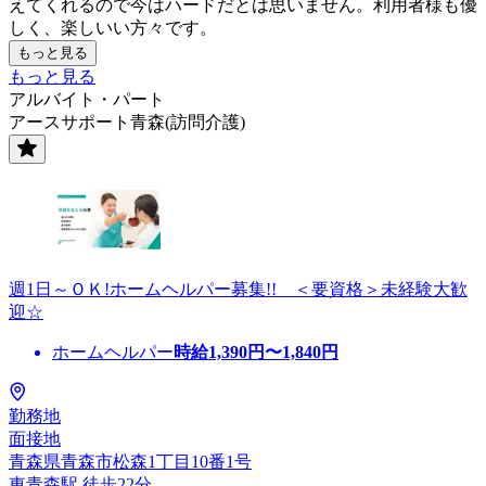
えてくれるので今はハードだとは思いません。利用者様も優
しく、楽しいい方々です。
もっと見る
もっと見る
アルバイト・パート
アースサポート青森(訪問介護)
週1日～ＯＫ!ホームヘルパー募集!! ＜要資格＞未経験大歓
迎☆
ホームヘルパー
時給
1,390
円〜
1,840
円
勤務地
面接地
青森県青森市松森1丁目10番1号
東青森駅 徒歩22分