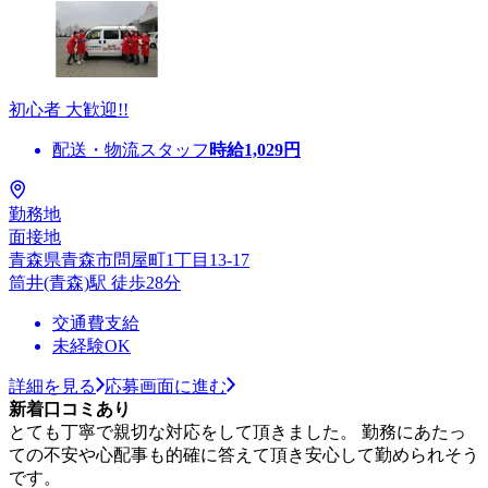
初心者 大歓迎!!
配送・物流スタッフ
時給
1,029
円
勤務地
面接地
青森県青森市問屋町1丁目13-17
筒井(青森)駅 徒歩28分
交通費支給
未経験OK
詳細を見る
応募画面に進む
新着口コミあり
とても丁寧で親切な対応をして頂きました。 勤務にあたっ
ての不安や心配事も的確に答えて頂き安心して勤められそう
です。