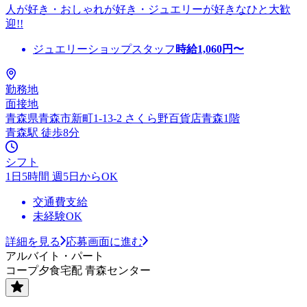
人が好き・おしゃれが好き・ジュエリーが好きなひと大歓
迎!!
ジュエリーショップスタッフ
時給
1,060
円〜
勤務地
面接地
青森県青森市新町1-13-2 さくら野百貨店青森1階
青森駅 徒歩8分
シフト
1日5時間 週5日からOK
交通費支給
未経験OK
詳細を見る
応募画面に進む
アルバイト・パート
コープ夕食宅配 青森センター