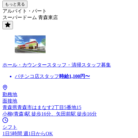
もっと見る
アルバイト・パート
スーパードーム 青森東店
ホール・カウンタースタッフ・清掃スタッフ募集
パチンコ店スタッフ
時給
1,100
円〜
勤務地
面接地
青森県青森市はまなす2丁目5番地15
小柳(青森)駅 徒歩16分、矢田前駅 徒歩16分
シフト
1日5時間 週1日からOK