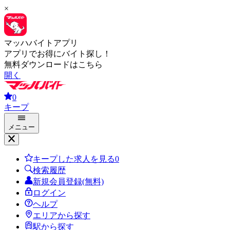
×
マッハバイトアプリ
アプリでお得にバイト探し！
無料ダウンロードはこちら
開く
0
キープ
メニュー
キープした求人を見る
0
検索履歴
新規会員登録(無料)
ログイン
ヘルプ
エリアから探す
駅から探す