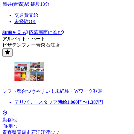
筒井(青森)駅 徒歩18分
交通費支給
未経験OK
詳細を見る
応募画面に進む
アルバイト・パート
ピザテンフォー青森石江店
シフト都合つきやすい！未経験・Wワーク歓迎
デリバリースタッフ
時給
1,060
円〜
1,387
円
勤務地
面接地
青森県青森市石江江渡47-7