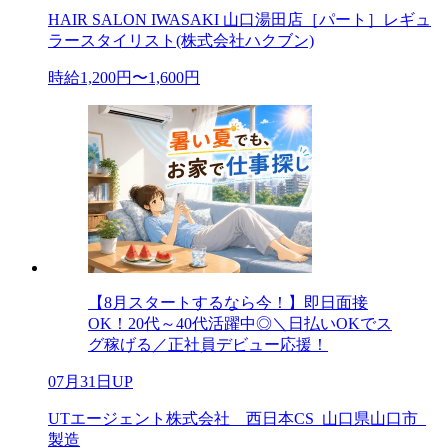
HAIR SALON IWASAKI 山口湯田店［パート］レギュ
ラースタイリスト(株式会社ハクブン)
時給1,200円〜1,600円
【8月スタートするなら今！】即日面接
OK！20代～40代活躍中◎＼日払いOKでス
グ稼げる／正社員デビュー応援！
07月31日UP
UTエージェント株式会社 西日本CS_山口県山口市_
製造