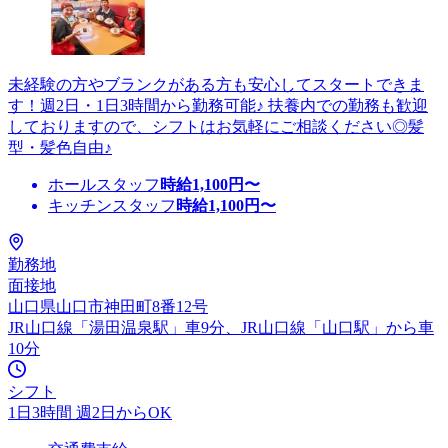
未経験の方やブランクがある方も安心してスタートできま
す！週2日・1日3時間から勤務可能♪ 扶養内での勤務も歓迎
しておりますので、シフトはお気軽にご相談ください◎髪
型・髪色自由♪
ホールスタッフ
時給
1,100
円〜
キッチンスタッフ
時給
1,100
円〜
勤務地
面接地
山口県山口市神田町8番12号
JR山口線「湯田温泉駅」車9分、JR山口線「山口駅」から車
10分
シフト
1日3時間 週2日からOK