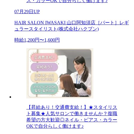
ス・カラーOKで自分らしく働けます♪
07月29日UP
HAIR SALON IWASAKI 山口阿知須店［パート］レギ
ュラースタイリスト(株式会社ハクブン)
時給1,200円〜1,600円
【昇給あり！交通費支給！】★スタイリス
ト募集★人気サロンで働きませんか？復職
希望の方大歓迎◎ネイル・ピアス・カラー
OKで自分らしく働けます♪