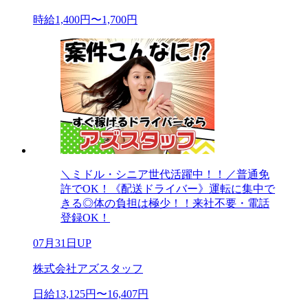
時給1,400円〜1,700円
＼ミドル・シニア世代活躍中！！／普通免
許でOK！《配送ドライバー》運転に集中で
きる◎体の負担は極少！！来社不要・電話
登録OK！
07月31日UP
株式会社アズスタッフ
日給13,125円〜16,407円