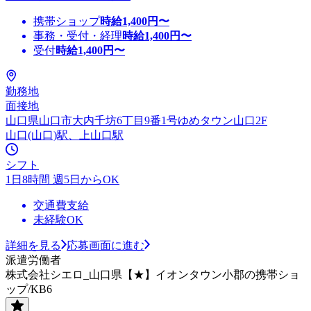
携帯ショップ
時給
1,400
円〜
事務・受付・経理
時給
1,400
円〜
受付
時給
1,400
円〜
勤務地
面接地
山口県山口市大内千坊6丁目9番1号ゆめタウン山口2F
山口(山口)駅、上山口駅
シフト
1日8時間 週5日からOK
交通費支給
未経験OK
詳細を見る
応募画面に進む
派遣労働者
株式会社シエロ_山口県【★】イオンタウン小郡の携帯ショ
ップ/KB6