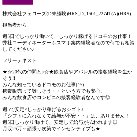
株式会社フェローズ(D未経験)HRS_D_1501_2274T(A)(HRS)
担当者から
週5日でしっかり働いて、しっかり稼げるドコモのお仕事！
弊社コーディネーターもスマホ案内経験者なので何でも相談
してください♪
フリーテキスト
★☆20代の仲間と♪☆★飲食店やアパレルの接客経験を生か
そう!!
みんな知っているドコモのお仕事(^^)
携帯販売って難しそう・・という方でも安心。
みんな飲食店やコンビニの接客経験者なんです◎
週5で安定×しっかり稼げるおシゴト♪
「シフトに入れなくて給与が不安・・」は、ありません！
週5日しっかり働けて、安定して給与が払われます◎
月収25万～頑張り次第でインセンティブも★