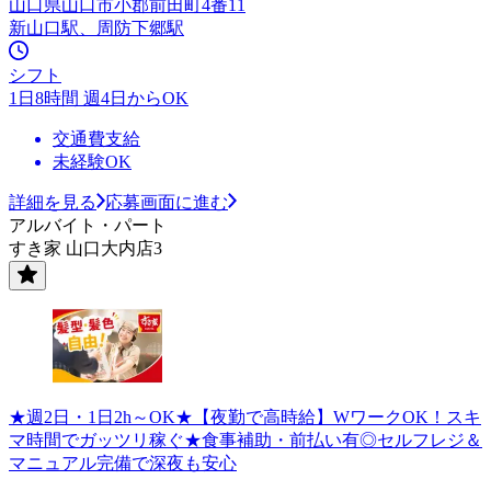
山口県山口市小郡前田町4番11
新山口駅、周防下郷駅
シフト
1日8時間 週4日からOK
交通費支給
未経験OK
詳細を見る
応募画面に進む
アルバイト・パート
すき家 山口大内店3
★週2日・1日2h～OK★【夜勤で高時給】WワークOK！スキ
マ時間でガッツリ稼ぐ★食事補助・前払い有◎セルフレジ＆
マニュアル完備で深夜も安心