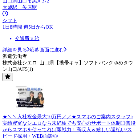
山口県山口市黒川372
大歳駅、矢原駅
シフト
1日8時間 週5日からOK
交通費支給
詳細を見る
応募画面に進む
派遣労働者
株式会社シエロ_山口県【携帯キャ】ソフトバンクゆめタウ
ン山口/AF5(1)
★＼＼入社祝金最大10万円／／★スマホのご案内スタッフ♪
実績豊富なシエロなら未経験でも安心のサポート体制◎普段
からスマホを使ってれば即戦力！高収入＆嬉しい週払い/ス
ピード採用・WEB面談◎