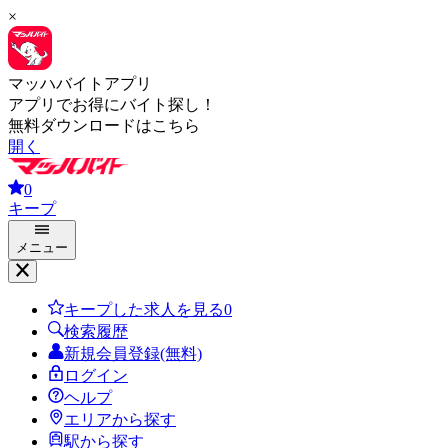
×
マッハバイトアプリ
アプリでお得にバイト探し！
無料ダウンロードはこちら
開く
0
キープ
メニュー
キープした求人を見る
0
検索履歴
新規会員登録(無料)
ログイン
ヘルプ
エリアから探す
駅から探す