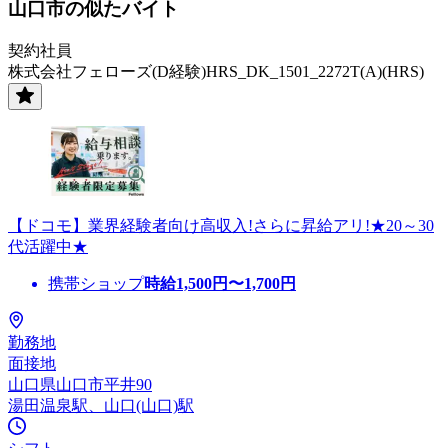
山口市の似たバイト
契約社員
株式会社フェローズ(D経験)HRS_DK_1501_2272T(A)(HRS)
【ドコモ】業界経験者向け高収入!さらに昇給アリ!★20～30
代活躍中★
携帯ショップ
時給
1,500
円〜
1,700
円
勤務地
面接地
山口県山口市平井90
湯田温泉駅、山口(山口)駅