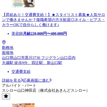
【昇給あり！交通費支給！】★スタイリスト募集★人気サロ
ンで働きませんか？復職希望の方大歓迎◎ネイル・ピアス・
カラーOKで自分らしく働けます♪
美容師
月給
220,000
円〜
400,000
円
勤務地
面接地
山口県山口市黒川3736 フジグラン山口店内
大歳駅 徒歩9分、四辻駅、新山口駅
交通費支給
詳細を見る
応募画面に進む
アルバイト・パート
スシロー山口神田店（株式会社あきんどスシロー）