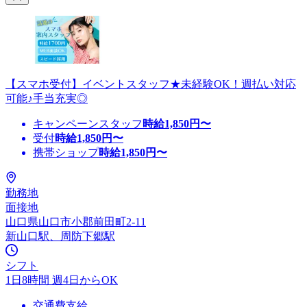
【スマホ受付】イベントスタッフ★未経験OK！週払い対応
可能♪手当充実◎
キャンペーンスタッフ
時給
1,850
円〜
受付
時給
1,850
円〜
携帯ショップ
時給
1,850
円〜
勤務地
面接地
山口県山口市小郡前田町2-11
新山口駅、周防下郷駅
シフト
1日8時間 週4日からOK
交通費支給