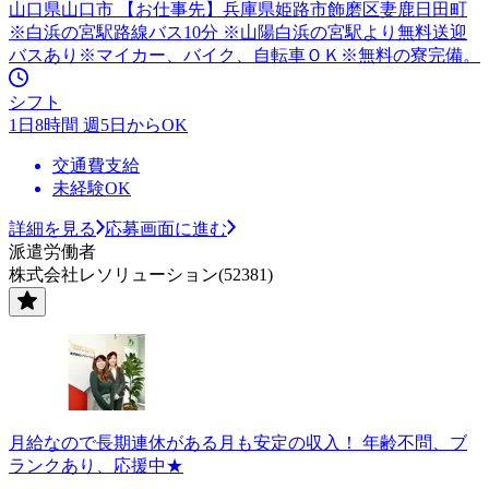
山口県山口市 【お仕事先】兵庫県姫路市飾磨区妻鹿日田町
※白浜の宮駅路線バス10分 ※山陽白浜の宮駅より無料送迎
バスあり※マイカー、バイク、自転車ＯＫ※無料の寮完備。
シフト
1日8時間 週5日からOK
交通費支給
未経験OK
詳細を見る
応募画面に進む
派遣労働者
株式会社レソリューション(52381)
月給なので長期連休がある月も安定の収入！ 年齢不問、ブ
ランクあり、応援中★