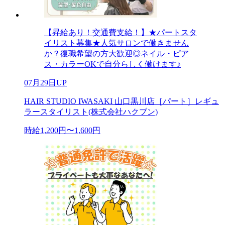
【昇給あり！交通費支給！】★パートスタ
イリスト募集★人気サロンで働きません
か？復職希望の方大歓迎◎ネイル・ピア
ス・カラーOKで自分らしく働けます♪
07月29日UP
HAIR STUDIO IWASAKI 山口黒川店［パート］レギュ
ラースタイリスト(株式会社ハクブン)
時給1,200円〜1,600円