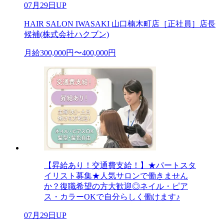
07月29日UP
HAIR SALON IWASAKI 山口楠木町店［正社員］店長
候補(株式会社ハクブン)
月給300,000円〜400,000円
【昇給あり！交通費支給！】★パートスタ
イリスト募集★人気サロンで働きません
か？復職希望の方大歓迎◎ネイル・ピア
ス・カラーOKで自分らしく働けます♪
07月29日UP