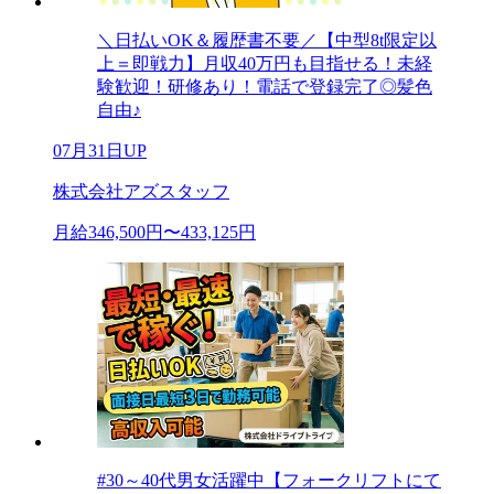
＼日払いOK＆履歴書不要／【中型8t限定以
上＝即戦力】月収40万円も目指せる！未経
験歓迎！研修あり！電話で登録完了◎髪色
自由♪
07月31日UP
株式会社アズスタッフ
月給346,500円〜433,125円
#30～40代男女活躍中【フォークリフトにて