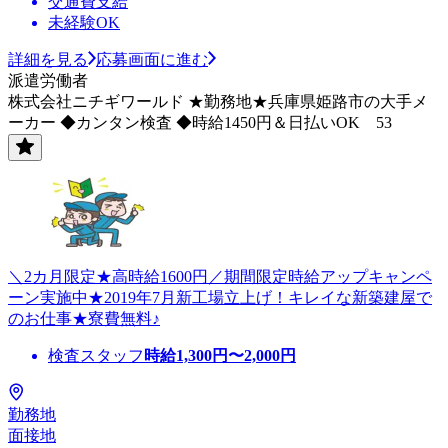
交通費支給
未経験OK
詳細を見る
応募画面に進む
派遣労働者
株式会社ニチギワールド ★勤務地★兵庫県姫路市の大手メ
ーカー ◆カンタン検査 ◆時給1450円＆日払いOK 53
＼2カ月限定★高時給1600円／期間限定時給アップキャンペ
ーン実施中★2019年7月新工場立上げ！キレイな新築建屋で
のお仕事★寮費無料♪
検査スタッフ
時給
1,300
円〜
2,000
円
勤務地
面接地