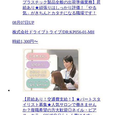
プラスチック製品全般の出荷準備業務】昇
給あり★頑張りはしっかり評価！「やる
気」がきちんとカタチになる職場です！
08月07日UP
株式会社ドライブトライブ/DR:KP056-01-MH
時給1,300円〜
【昇給あり！交通費支給！】★パートスタ
イリスト募集★人気サロンで働きません
か？復職希望の方大歓迎◎ネイル・ピア