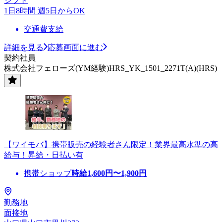
シフト
1日8時間 週5日からOK
交通費支給
詳細を見る
応募画面に進む
契約社員
株式会社フェローズ(YM経験)HRS_YK_1501_2271T(A)(HRS)
【ワイモバ】携帯販売の経験者さん限定！業界最高水準の高
給与！昇給・日払い有
携帯ショップ
時給
1,600
円〜
1,900
円
勤務地
面接地