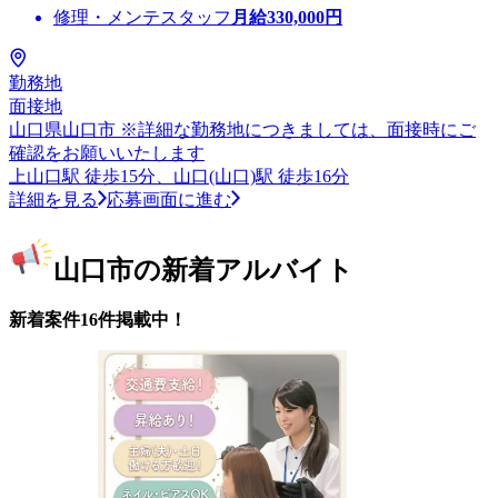
修理・メンテスタッフ
月給
330,000
円
勤務地
面接地
山口県山口市 ※詳細な勤務地につきましては、面接時にご
確認をお願いいたします
上山口駅 徒歩15分、山口(山口)駅 徒歩16分
詳細を見る
応募画面に進む
山口市の新着アルバイト
新着案件16件掲載中！