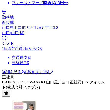
ファーストフード
時給
1,313
円〜
勤務地
面接地
山口県山口市大内千坊五丁目3-2
山口(山口)駅
シフト
1日2時間 週2日からOK
交通費支給
未経験OK
詳細を見る
応募画面に進む
正社員
HAIR STUDIO IWASAKI 山口黒川店［正社員］スタイリス
ト(株式会社ハクブン)