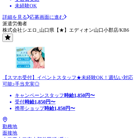
未経験OK
詳細を見る
応募画面に進む
派遣労働者
株式会社シエロ_山口県【★】エディオン山口小郡店/KB6
【スマホ受付】イベントスタッフ★未経験OK！週払い対応
可能♪手当充実◎
キャンペーンスタッフ
時給
1,850
円〜
受付
時給
1,850
円〜
携帯ショップ
時給
1,850
円〜
勤務地
面接地