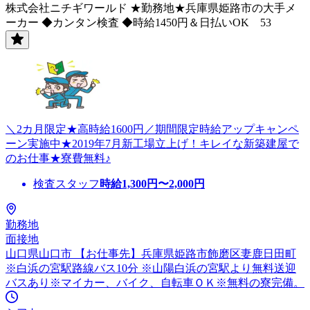
株式会社ニチギワールド ★勤務地★兵庫県姫路市の大手メ
ーカー ◆カンタン検査 ◆時給1450円＆日払いOK 53
＼2カ月限定★高時給1600円／期間限定時給アップキャンペ
ーン実施中★2019年7月新工場立上げ！キレイな新築建屋で
のお仕事★寮費無料♪
検査スタッフ
時給
1,300
円〜
2,000
円
勤務地
面接地
山口県山口市 【お仕事先】兵庫県姫路市飾磨区妻鹿日田町
※白浜の宮駅路線バス10分 ※山陽白浜の宮駅より無料送迎
バスあり※マイカー、バイク、自転車ＯＫ※無料の寮完備。