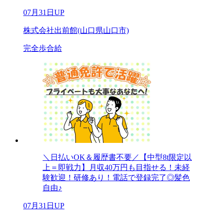
07月31日UP
株式会社出前館(山口県山口市)
完全歩合給
＼日払いOK＆履歴書不要／【中型8t限定以
上＝即戦力】月収40万円も目指せる！未経
験歓迎！研修あり！電話で登録完了◎髪色
自由♪
07月31日UP