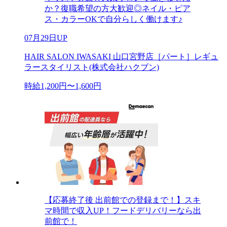
か？復職希望の方大歓迎◎ネイル・ピア
ス・カラーOKで自分らしく働けます♪
07月29日UP
HAIR SALON IWASAKI 山口宮野店［パート］レギュ
ラースタイリスト(株式会社ハクブン)
時給1,200円〜1,600円
【応募終了後 出前館での登録まで！】スキ
マ時間で収入UP！フードデリバリーなら出
前館で！