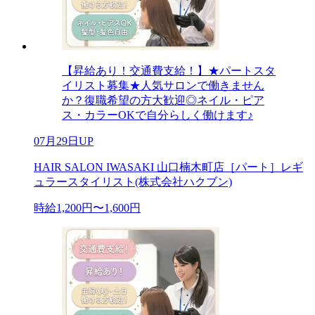
【昇給あり！交通費支給！】★パートスタ
イリスト募集★人気サロンで働きません
か？復職希望の方大歓迎◎ネイル・ピア
ス・カラーOKで自分らしく働けます♪
07月29日UP
HAIR SALON IWASAKI 山口楠木町店［パート］レギ
ュラースタイリスト(株式会社ハクブン)
時給1,200円〜1,600円