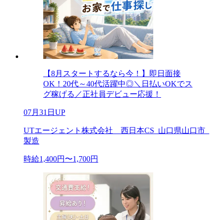
【8月スタートするなら今！】即日面接
OK！20代～40代活躍中◎＼日払いOKでス
グ稼げる／正社員デビュー応援！
07月31日UP
UTエージェント株式会社 西日本CS_山口県山口市_
製造
時給1,400円〜1,700円