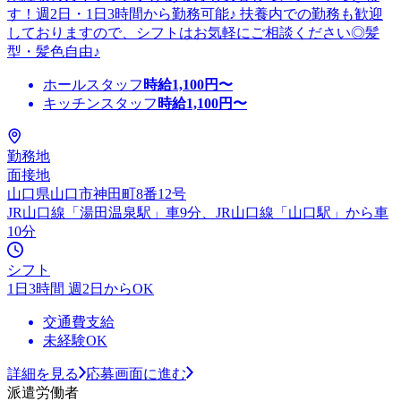
す！週2日・1日3時間から勤務可能♪ 扶養内での勤務も歓迎
しておりますので、シフトはお気軽にご相談ください◎髪
型・髪色自由♪
ホールスタッフ
時給
1,100
円〜
キッチンスタッフ
時給
1,100
円〜
勤務地
面接地
山口県山口市神田町8番12号
JR山口線「湯田温泉駅」車9分、JR山口線「山口駅」から車
10分
シフト
1日3時間 週2日からOK
交通費支給
未経験OK
詳細を見る
応募画面に進む
派遣労働者