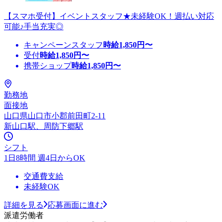
【スマホ受付】イベントスタッフ★未経験OK！週払い対応
可能♪手当充実◎
キャンペーンスタッフ
時給
1,850
円〜
受付
時給
1,850
円〜
携帯ショップ
時給
1,850
円〜
勤務地
面接地
山口県山口市小郡前田町2-11
新山口駅、周防下郷駅
シフト
1日8時間 週4日からOK
交通費支給
未経験OK
詳細を見る
応募画面に進む
派遣労働者