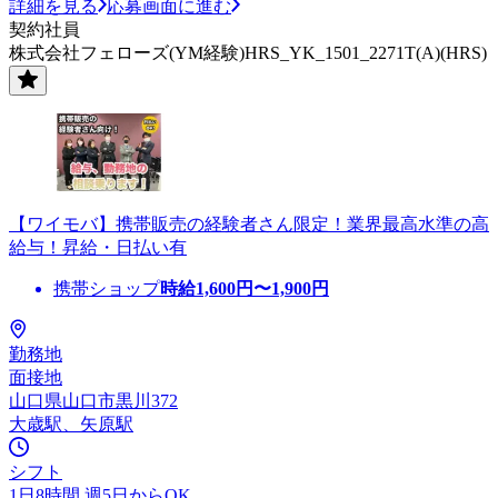
詳細を見る
応募画面に進む
契約社員
株式会社フェローズ(YM経験)HRS_YK_1501_2271T(A)(HRS)
【ワイモバ】携帯販売の経験者さん限定！業界最高水準の高
給与！昇給・日払い有
携帯ショップ
時給
1,600
円〜
1,900
円
勤務地
面接地
山口県山口市黒川372
大歳駅、矢原駅
シフト
1日8時間 週5日からOK