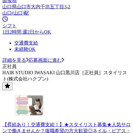
面接地
山口県山口市大内千坊五丁目3-2
山口(山口)駅
シフト
1日2時間 週2日からOK
交通費支給
未経験OK
詳細を見る
応募画面に進む
正社員
HAIR STUDIO IWASAKI 山口黒川店［正社員］スタイリス
ト(株式会社ハクブン)
【昇給あり！交通費支給！】★スタイリスト募集★人気サロ
ンで働きませんか？復職希望の方大歓迎◎ネイル・ピアス・