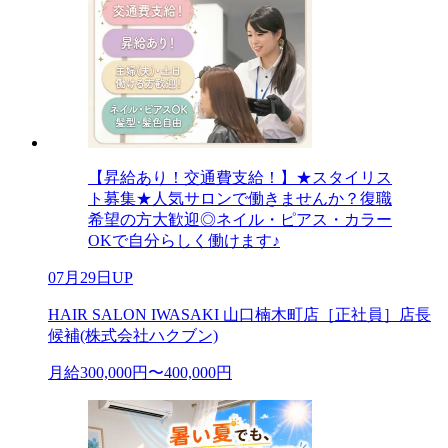
【昇給あり！交通費支給！】★スタイリス
ト募集★人気サロンで働きませんか？復職
希望の方大歓迎◎ネイル・ピアス・カラー
OKで自分らしく働けます♪
07月29日UP
HAIR SALON IWASAKI 山口楠木町店［正社員］店長
候補(株式会社ハクブン)
月給300,000円〜400,000円