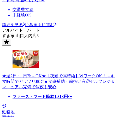
交通費支給
未経験OK
詳細を見る
応募画面に進む
アルバイト・パート
すき家 山口大内店3
★週2日・1日2h～OK★【夜勤で高時給】WワークOK！スキ
マ時間でガッツリ稼ぐ★食事補助・前払い有◎セルフレジ＆
マニュアル完備で深夜も安心
ファーストフード
時給
1,313
円〜
勤務地