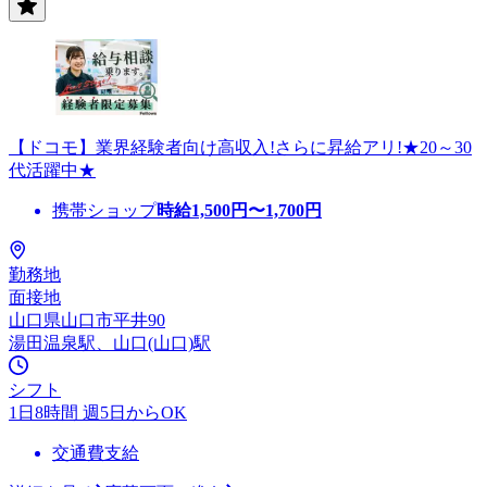
【ドコモ】業界経験者向け高収入!さらに昇給アリ!★20～30
代活躍中★
携帯ショップ
時給
1,500
円〜
1,700
円
勤務地
面接地
山口県山口市平井90
湯田温泉駅、山口(山口)駅
シフト
1日8時間 週5日からOK
交通費支給