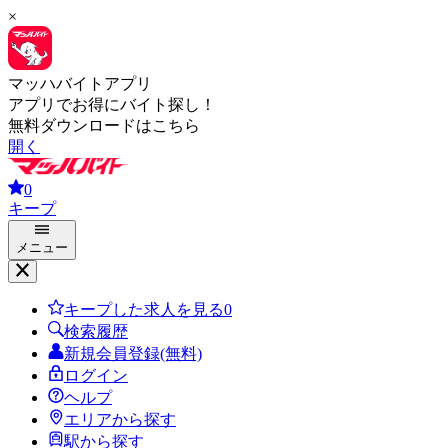
×
マッハバイトアプリ
アプリでお得にバイト探し！
無料ダウンロードはこちら
開く
0
キープ
メニュー
キープした求人を見る
0
検索履歴
新規会員登録(無料)
ログイン
ヘルプ
エリアから探す
駅から探す