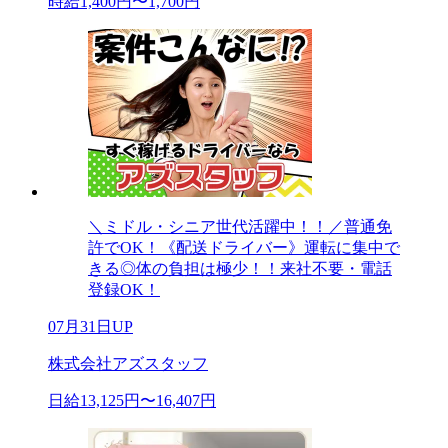
時給1,400円〜1,700円
＼ミドル・シニア世代活躍中！！／普通免
許でOK！《配送ドライバー》運転に集中で
きる◎体の負担は極少！！来社不要・電話
登録OK！
07月31日UP
株式会社アズスタッフ
日給13,125円〜16,407円