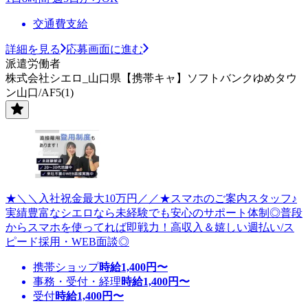
交通費支給
詳細を見る
応募画面に進む
派遣労働者
株式会社シエロ_山口県【携帯キャ】ソフトバンクゆめタウ
ン山口/AF5(1)
★＼＼入社祝金最大10万円／／★スマホのご案内スタッフ♪
実績豊富なシエロなら未経験でも安心のサポート体制◎普段
からスマホを使ってれば即戦力！高収入＆嬉しい週払い/ス
ピード採用・WEB面談◎
携帯ショップ
時給
1,400
円〜
事務・受付・経理
時給
1,400
円〜
受付
時給
1,400
円〜