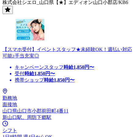
株式会社シエロ_山口県【★】エディオン山口小郡店/KB6
【スマホ受付】イベントスタッフ★未経験OK！週払い対応
可能♪手当充実◎
キャンペーンスタッフ
時給
1,850
円〜
受付
時給
1,850
円〜
携帯ショップ
時給
1,850
円〜
勤務地
面接地
山口県山口市小郡前田町4番11
新山口駅、周防下郷駅
シフト
1日8時間 週4日からOK