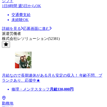
シフト
1日8時間 週5日からOK
交通費支給
未経験OK
詳細を見る
応募画面に進む
派遣労働者
株式会社レソリューション(52381)
月給なので長期連休がある月も安定の収入！ 年齢不問、ブ
ランクあり、応援中★
修理・メンテスタッフ
月給
330,000
円
勤務地