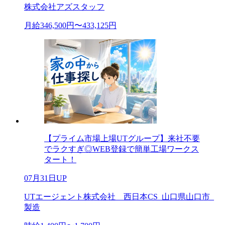
株式会社アズスタッフ
月給346,500円〜433,125円
【プライム市場上場UTグループ】来社不要
でラクすぎ◎WEB登録で簡単工場ワークス
タート！
07月31日UP
UTエージェント株式会社 西日本CS_山口県山口市_
製造