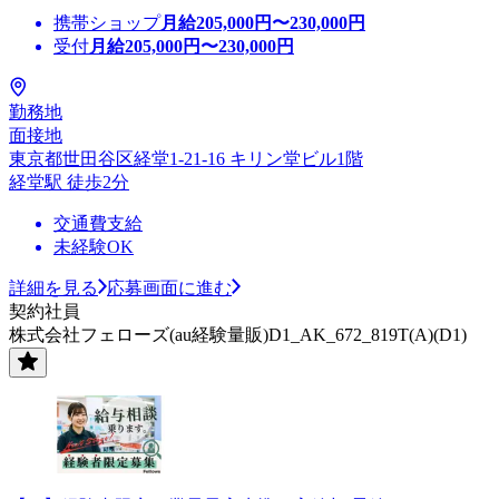
携帯ショップ
月給
205,000
円〜
230,000
円
受付
月給
205,000
円〜
230,000
円
勤務地
面接地
東京都世田谷区経堂1-21-16 キリン堂ビル1階
経堂駅 徒歩2分
交通費支給
未経験OK
詳細を見る
応募画面に進む
契約社員
株式会社フェローズ(au経験量販)D1_AK_672_819T(A)(D1)