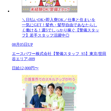
＼日払いOK×即入寮OK／仕事と住まいを
一気にGET！髪色・髪型自由であなたらし
く働ける！週5でしっかり稼ぐ【警備スタッ
フ】若手スタッフ活躍中◎
08月05日UP
エースパワー株式会社【警備スタッフ_S5】東京/世田
谷エリア-009
日給12,000円〜