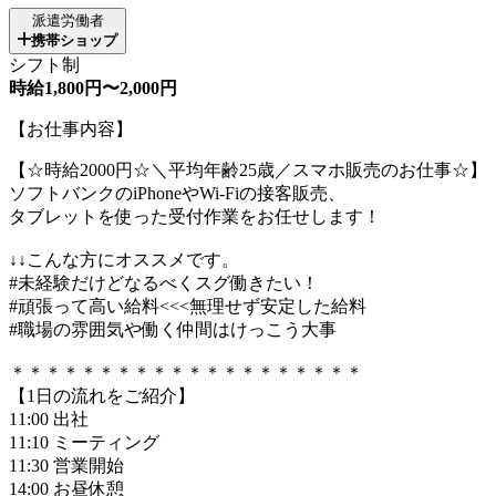
派遣労働者
携帯ショップ
シフト制
時給1,800円〜2,000円
【お仕事内容】
【☆時給2000円☆＼平均年齢25歳／スマホ販売のお仕事☆】
ソフトバンクのiPhoneやWi-Fiの接客販売、
タブレットを使った受付作業をお任せします！
↓↓こんな方にオススメです。
#未経験だけどなるべくスグ働きたい！
#頑張って高い給料<<<無理せず安定した給料
#職場の雰囲気や働く仲間はけっこう大事
＊＊＊＊＊＊＊＊＊＊＊＊＊＊＊＊＊＊＊＊
【1日の流れをご紹介】
11:00 出社
11:10 ミーティング
11:30 営業開始
14:00 お昼休憩