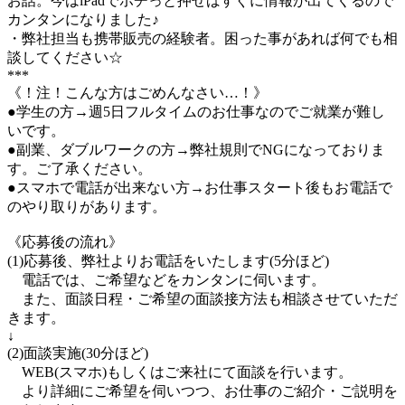
お話。今はiPadでポチっと押せばすぐに情報が出てくるので
カンタンになりました♪
・弊社担当も携帯販売の経験者。困った事があれば何でも相
談してください☆
***
《！注！こんな方はごめんなさい…！》
●学生の方→週5日フルタイムのお仕事なのでご就業が難し
いです。
●副業、ダブルワークの方→弊社規則でNGになっておりま
す。ご了承ください。
●スマホで電話が出来ない方→お仕事スタート後もお電話で
のやり取りがあります。
《応募後の流れ》
(1)応募後、弊社よりお電話をいたします(5分ほど)
電話では、ご希望などをカンタンに伺います。
また、面談日程・ご希望の面談接方法も相談させていただ
きます。
↓
(2)面談実施(30分ほど)
WEB(スマホ)もしくはご来社にて面談を行います。
より詳細にご希望を伺いつつ、お仕事のご紹介・ご説明を