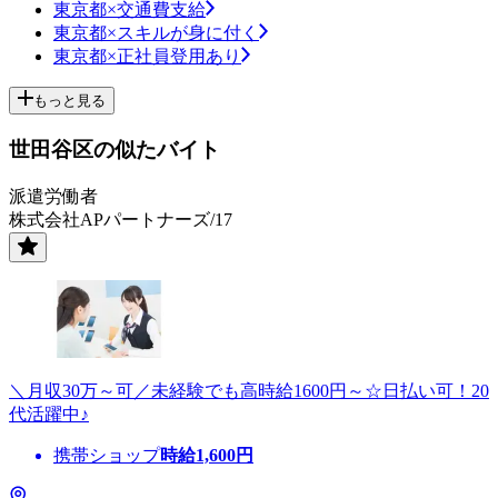
東京都×交通費支給
東京都×スキルが身に付く
東京都×正社員登用あり
もっと見る
世田谷区の似たバイト
派遣労働者
株式会社APパートナーズ/17
＼月収30万～可／未経験でも高時給1600円～☆日払い可！20
代活躍中♪
携帯ショップ
時給
1,600
円