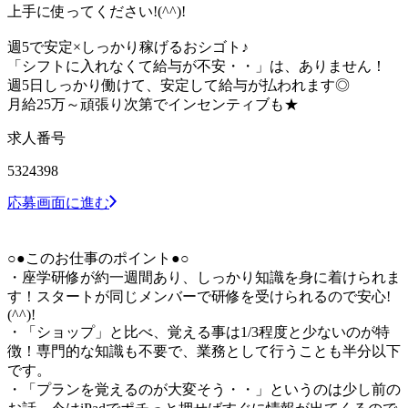
上手に使ってください!(^^)!
週5で安定×しっかり稼げるおシゴト♪
「シフトに入れなくて給与が不安・・」は、ありません！
週5日しっかり働けて、安定して給与が払われます◎
月給25万～頑張り次第でインセンティブも★
求人番号
5324398
応募画面に進む
○●このお仕事のポイント●○
・座学研修が約一週間あり、しっかり知識を身に着けられま
す！スタートが同じメンバーで研修を受けられるので安心!
(^^)!
・「ショップ」と比べ、覚える事は1/3程度と少ないのが特
徴！専門的な知識も不要で、業務として行うことも半分以下
です。
・「プランを覚えるのが大変そう・・」というのは少し前の