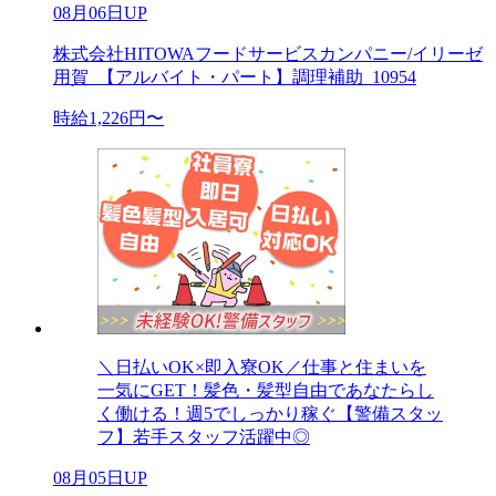
08月06日UP
株式会社HITOWAフードサービスカンパニー/イリーゼ
用賀_【アルバイト・パート】調理補助_10954
時給1,226円〜
＼日払いOK×即入寮OK／仕事と住まいを
一気にGET！髪色・髪型自由であなたらし
く働ける！週5でしっかり稼ぐ【警備スタッ
フ】若手スタッフ活躍中◎
08月05日UP