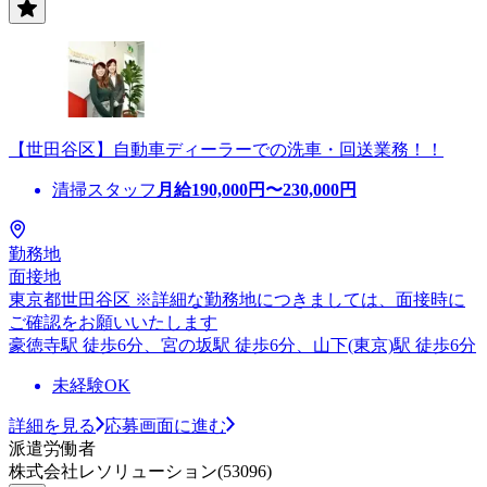
【世田谷区】自動車ディーラーでの洗車・回送業務！！
清掃スタッフ
月給
190,000
円〜
230,000
円
勤務地
面接地
東京都世田谷区 ※詳細な勤務地につきましては、面接時に
ご確認をお願いいたします
豪徳寺駅 徒歩6分、宮の坂駅 徒歩6分、山下(東京)駅 徒歩6分
未経験OK
詳細を見る
応募画面に進む
派遣労働者
株式会社レソリューション(53096)