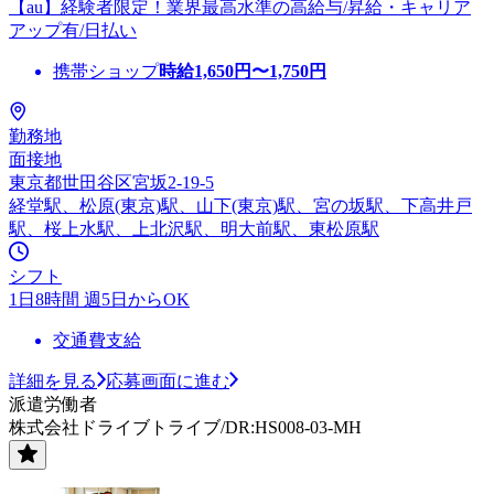
【au】経験者限定！業界最高水準の高給与/昇給・キャリア
アップ有/日払い
携帯ショップ
時給
1,650
円〜
1,750
円
勤務地
面接地
東京都世田谷区宮坂2-19-5
経堂駅、松原(東京)駅、山下(東京)駅、宮の坂駅、下高井戸
駅、桜上水駅、上北沢駅、明大前駅、東松原駅
シフト
1日8時間 週5日からOK
交通費支給
詳細を見る
応募画面に進む
派遣労働者
株式会社ドライブトライブ/DR:HS008-03-MH