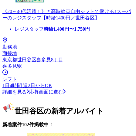
《20～40代活躍！》＊高時給◎自由シフトで働ける♪スーパ
ーのレジスタッフ【時給1400円／世田谷区】
レジスタッフ
時給
1,400
円〜
1,750
円
勤務地
面接地
東京都世田谷区喜多見8丁目
喜多見駅
シフト
1日4時間 週2日からOK
詳細を見る
応募画面に進む
世田谷区の新着アルバイト
新着案件102件掲載中！