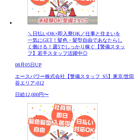
＼日払いOK×即入寮OK／仕事と住まいを
一気にGET！髪色・髪型自由であなたらし
く働ける！週5でしっかり稼ぐ【警備スタッ
フ】若手スタッフ活躍中◎
08月05日UP
エースパワー株式会社【警備スタッフ_S5】東京/世田
谷エリア-012
日給12,000円〜