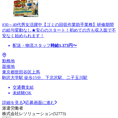
#30～40代男女活躍中【ゴミの回収作業助手業務】研修期間
の給与変動なし★安心のスタート！初めての方も収入面で不
安なく始められます！
配送・物流スタッフ
時給
1,373
円〜
勤務地
面接地
東京都世田谷区上馬
駒沢大学駅 徒歩15分、下北沢駅、二子玉川駅
交通費支給
未経験OK
詳細を見る
応募画面に進む
派遣労働者
株式会社レソリューション(52773)