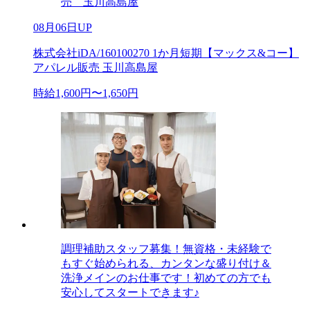
売 玉川高島屋
08月06日UP
株式会社iDA/160100270 1か月短期【マックス&コー】
アパレル販売 玉川高島屋
時給1,600円〜1,650円
調理補助スタッフ募集！無資格・未経験で
もすぐ始められる、カンタンな盛り付け＆
洗浄メインのお仕事です！初めての方でも
安心してスタートできます♪