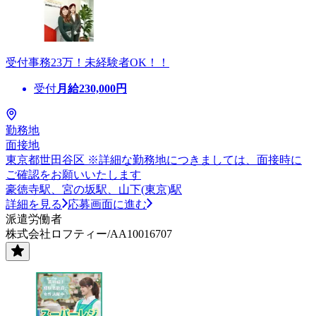
受付事務23万！未経験者OK！！
受付
月給
230,000
円
勤務地
面接地
東京都世田谷区 ※詳細な勤務地につきましては、面接時に
ご確認をお願いいたします
豪徳寺駅、宮の坂駅、山下(東京)駅
詳細を見る
応募画面に進む
派遣労働者
株式会社ロフティー/AA10016707