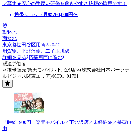
フ募集★安心の手厚い研修＆働きやすさ抜群の環境です！
携帯ショップ
月給
260,000
円〜
勤務地
面接地
東京都世田谷区用賀2-20-12
用賀駅、下北沢駅、二子玉川駅
詳細を見る
応募画面に進む
派遣労働者
≪携帯販売/楽天モバイル下北沢店≫(株式会社日本パーソナ
ルビジネス関東エリア)/KT01_01701
「時給1900円」楽天モバイル／下北沢店／未経験ok／髪型自
由