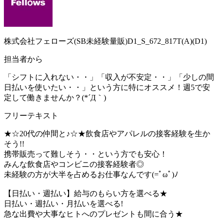
株式会社フェローズ(SB未経験量販)D1_S_672_817T(A)(D1)
担当者から
「シフトに入れない・・」「収入が不安定・・」「少しの間
日払いを使いたい・・」という方に特にオススメ！週5で安
定して働きませんか？(*´Д｀)
フリーテキスト
★☆20代の仲間と♪☆★飲食店やアパレルの接客経験を生か
そう!!
携帯販売って難しそう・・という方でも安心！
みんな飲食店やコンビニの接客経験者◎
未経験の方が大半を占めるお仕事なんです(=ﾟωﾟ)ﾉ
【日払い・週払い】給与のもらい方を選べる★
日払い・週払い・月払いを選べる!
急な出費や大事なヒトへのプレゼントも間に合う★