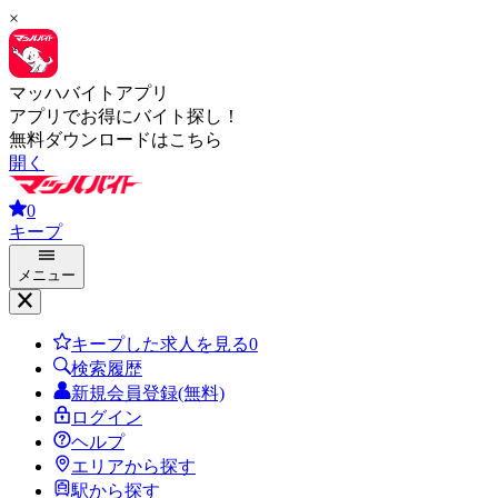
×
マッハバイトアプリ
アプリでお得にバイト探し！
無料ダウンロードはこちら
開く
0
キープ
メニュー
キープした求人を見る
0
検索履歴
新規会員登録(無料)
ログイン
ヘルプ
エリアから探す
駅から探す