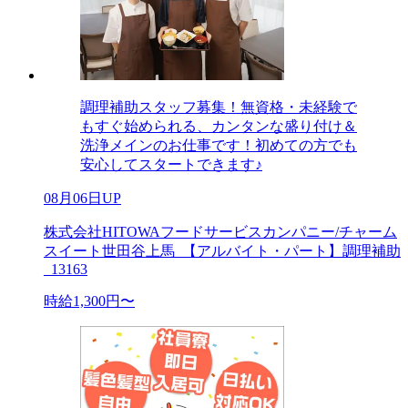
調理補助スタッフ募集！無資格・未経験で
もすぐ始められる、カンタンな盛り付け＆
洗浄メインのお仕事です！初めての方でも
安心してスタートできます♪
08月06日UP
株式会社HITOWAフードサービスカンパニー/チャーム
スイート世田谷上馬_【アルバイト・パート】調理補助
_13163
時給1,300円〜