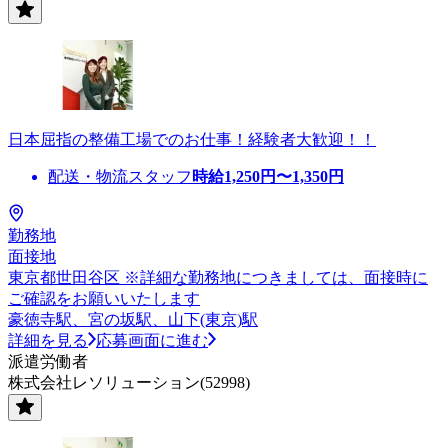
日本屈指の整備工場でのお仕事！経験者大歓迎！！
配送・物流スタッフ
時給
1,250
円〜
1,350
円
勤務地
面接地
東京都世田谷区 ※詳細な勤務地につきましては、面接時に
ご確認をお願いいたします
豪徳寺駅、宮の坂駅、山下(東京)駅
詳細を見る
応募画面に進む
派遣労働者
株式会社レソリューション(52998)